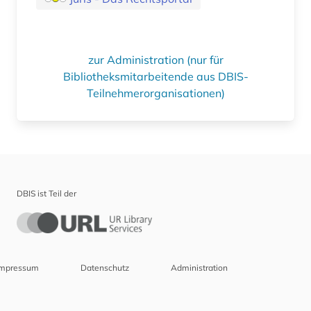
zur Administration (nur für
Bibliotheksmitarbeitende aus DBIS-
Teilnehmerorganisationen)
DBIS ist Teil der
Impressum
Datenschutz
Administration