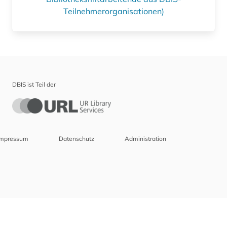
Teilnehmerorganisationen)
DBIS ist Teil der
Impressum
Datenschutz
Administration