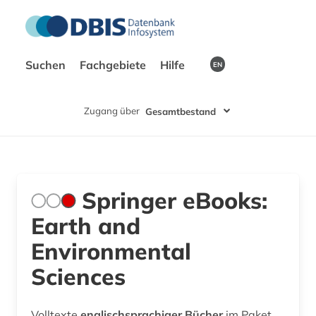
Suchen
Fachgebiete
Hilfe
EN
Zugang über
Gesamtbestand
Springer eBooks:
Earth and
Environmental
Sciences
Volltexte
englischsprachiger Bücher
im Paket