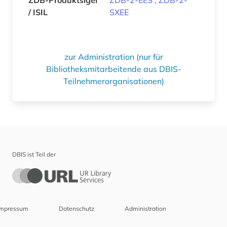
/ ISIL
SXEE
zur Administration (nur für
Bibliotheksmitarbeitende aus DBIS-
Teilnehmerorganisationen)
DBIS ist Teil der
Impressum
Datenschutz
Administration