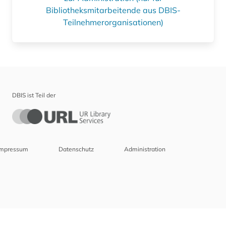
Bibliotheksmitarbeitende aus DBIS-
Teilnehmerorganisationen)
DBIS ist Teil der
Impressum
Datenschutz
Administration