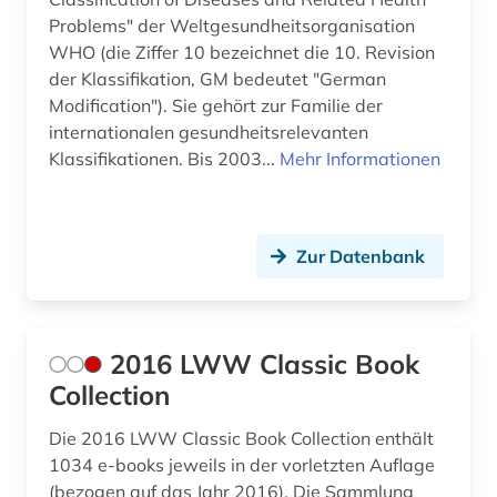
Problems" der Weltgesundheitsorganisation
Suedamerika (5)
antibiotikaresistenz (1)
WHO (die Ziffer 10 bezeichnet die 10. Revision
Suedasien (1)
der Klassifikation, GM bedeutet "German
antike (2)
Modification"). Sie gehört zur Familie der
USA (10)
antikörper (1)
internationalen gesundheitsrelevanten
Klassifikationen. Bis 2003...
Mehr Informationen
Ungarn (1)
anästhesie (2)
anästhesiologie (1)
Zur Datenbank
aphasie (1)
apotheke (1)
aquakultur (1)
2016 LWW Classic Book
Collection
arabisch (1)
Die 2016 LWW Classic Book Collection enthält
arabische philosophie (1)
1034 e-books jeweils in der vorletzten Auflage
arabische staaten (1)
(bezogen auf das Jahr 2016). Die Sammlung