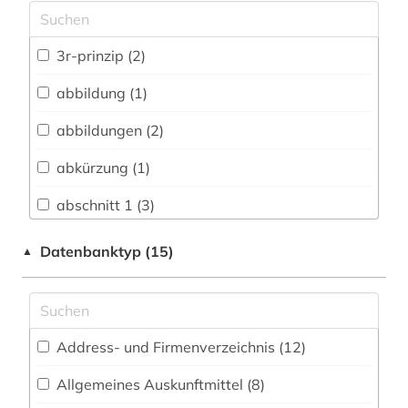
Archäologie (15)
Architektur, Bauingenieur- und
3r-prinzip (2)
Vermessungswesen (51)
abbildung (1)
Biologie, Biotechnologie (304)
abbildungen (2)
Buch- und Bibliothekswesen,
Informationswissenschaft (17)
abkürzung (1)
Chemie und Pharmazie (275)
abschnitt 1 (3)
Elektrotechnik, Elektronik, Nachrichtentechnik
abschnitt 2 (2)
Datenbanktyp (15)
▲
(61)
abwasser (1)
Energietechnik (54)
administration (1)
Ethnologie (34)
Address- und Firmenverzeichnis (12
)
adressbuch (5)
Geographie (38)
Allgemeines Auskunftmittel (8
)
adressverzeichnis (1)
Geowissenschaften (48)