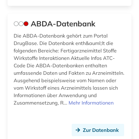
beeinträchtigung (1)
behandlung (1)
ABDA-Datenbank
behinderung (4)
Die ABDA-Datenbank gehört zum Portal
behringwerke (1)
DrugBase. Die Datenbank enth&auml;lt die
folgenden Bereiche: Fertigarzneimittel Stoffe
beobachtungsstudie (2)
Wirkstoffe Interaktionen Aktuelle Infos ATC-
Code Die ABDA-Datenbanken enthalten
berichterstattung (1)
umfassende Daten und Fakten zu Arzneimitteln.
berlin (3)
Ausgehend beispielsweise vom Namen oder
vom Wirkstoff eines Arzneimittels lassen sich
berufe im gesundheitswesen (1)
Informationen über Anwendung und
Zusammensetzung, R...
Mehr Informationen
berufskrankheit (1)
beschränkung (1)
beschäftigungstherapie (1)
Zur Datenbank