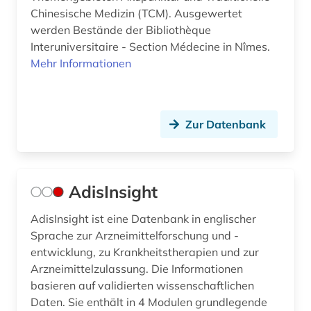
Chinesische Medizin (TCM). Ausgewertet
dns (3)
werden Bestände der Bibliothèque
dns-sequenz (1)
Interuniversitaire - Section Médecine in Nîmes.
Mehr Informationen
dokumentenserver (3)
dortmund (1)
Zur Datenbank
droge (2)
drogen (4)
drogenmissbrauch (1)
AdisInsight
duftstoff (1)
AdisInsight ist eine Datenbank in englischer
Sprache zur Arzneimittelforschung und -
dänisch-hallesche mission in tranquebar (1)
entwicklung, zu Krankheitstherapien und zur
Arzneimittelzulassung. Die Informationen
e-book (6)
basieren auf validierten wissenschaftlichen
e-learning (4)
Daten. Sie enthält in 4 Modulen grundlegende