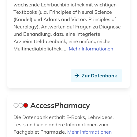
cytogenetik (1)
wachsende Lehrbuchbibliothek mit wichtigen
Textbooks (u.a. Principles of Neural Science
cytokine (1)
(Kandel) und Adams and Victors Principles of
Neurology), Antworten auf Fragen zu Diagnose
cytologie (7)
und Behandlung, dazu eine integrierte
Arzneimitteldatenbank, eine umfangreiche
data mining (1)
Multimediabibliothek, ...
Mehr Informationen
daten (2)
datenanalyse (1)
Zur Datenbank
datensammlung (2)
datensicherung (1)
AccessPharmacy
datenverarbeitung (1)
datenvisualisierung (1)
Die Datenbank enthält E-Books, Lehrvideos,
Tests und viele andere Informationen zum
demenz (1)
Fachgebiet Pharmazie.
Mehr Informationen