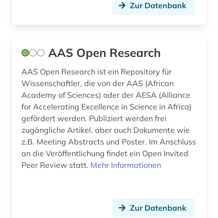
aufsatzsammlung (1)
Zur Datenbank
auge (1)
augenchirurgie (1)
AAS Open Research
augenheilkunde (2)
AAS Open Research ist ein Repository für
ausbildung (3)
Wissenschaftler, die von der AAS (African
Academy of Sciences) oder der AESA (Alliance
ayurveda (1)
for Accelerating Excellence in Science in Africa)
gefördert werden. Publiziert werden frei
badeort (1)
zugängliche Artikel, aber auch Dokumente wie
z.B. Meeting Abstracts und Poster. Im Anschluss
bakteriologie (1)
an die Veröffentlichung findet ein Open Invited
balneologie (1)
Peer Review statt.
Mehr Informationen
bat-wert (4)
bautechnik (1)
Zur Datenbank