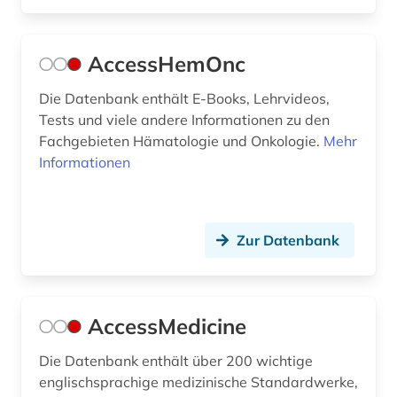
chemie (148)
chemikalie (3)
AccessHemOnc
chemikalien (1)
Die Datenbank enthält E-Books, Lehrvideos,
chemische formel (1)
Tests und viele andere Informationen zu den
Fachgebieten Hämatologie und Onkologie.
Mehr
chemische reaktion (1)
Informationen
chemische verbindungen (1)
chemistry (1)
Zur Datenbank
china (3)
chinesische medizin (1)
AccessMedicine
chirurgie (8)
Die Datenbank enthält über 200 wichtige
chirurgie orthopädie unfallchirurgie (1)
englischsprachige medizinische Standardwerke,