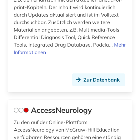
computeranimation (1)
print-Kapiteln. Der Inhalt wird kontinuierlich
durch Updates aktualisiert und ist im Volltext
computerlinguistik (2)
durchsuchbar. Zusätzlich werden weitere
computerunterstütztes lernen (1)
Materialien angeboten, z.B. Multimedia-Tools,
Differential Diagnosis Tool, Quick Reference
computing &amp; processing (1)
Tools, Integrated Drug Database, Podcla...
Mehr
Informationen
conferences (1)
corona (11)
Zur Datenbank
corona-virus (3)
coronarchiv (1)
corpus (1)
AccessNeurology
covid (1)
Zu den auf der Online-Plattform
AccessNeurology von McGraw-Hill Education
covid-19 (7)
verfügbaren Ressourcen gehören eine ständig