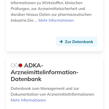
Informationen zu Wirkstoffen, klinischen
ebm (1)
Prüfungen, zur Arzneimittelsicherheit und
darüber hinaus Daten zur pharmazeutischen
ebook (3)
Industrie.Die ...
Mehr Informationen
edinburgh (1)
edition (1)
Zur Datenbank
eingeweide (1)
eingliederung (1)
ADKA-
ejournals (1)
Arzneimittelinformation-
electronic lab notebook (1)
Datenbank
elektrokardiogramm (1)
Datenbank zum Management und zur
Dokumentation von Arzneimittelinformationen
elektromagnetische felder (1)
Mehr Informationen
elektronik (2)