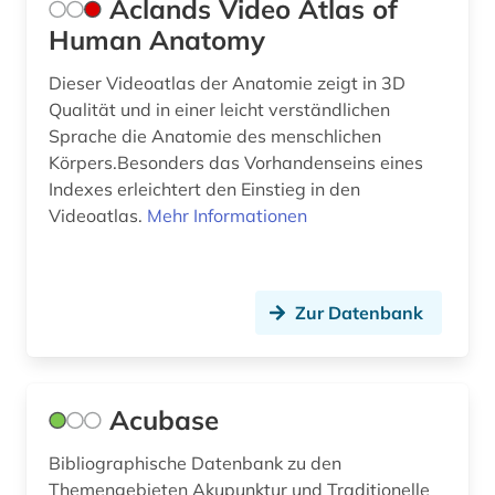
Aclands Video Atlas of
din-iso-norm (1)
Human Anatomy
din-norm (1)
Dieser Videoatlas der Anatomie zeigt in 3D
Qualität und in einer leicht verständlichen
din-vde-norm (1)
Sprache die Anatomie des menschlichen
disability studies (1)
Körpers.Besonders das Vorhandenseins eines
Indexes erleichtert den Einstieg in den
discovery service (1)
Videoatlas.
Mehr Informationen
discovery system (1)
diskriminierung (1)
Zur Datenbank
dissertation (2)
dissertationen (1)
Acubase
diversität (1)
Bibliographische Datenbank zu den
diätetik (1)
Themengebieten Akupunktur und Traditionelle