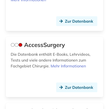
deutschland (8)
devices &amp; systems (1)
Zur Datenbank
diagnose (11)
diagnosenschlüssel (2)
AccessSurgery
diagnoseschlüssel (1)
diagnostik (4)
Die Datenbank enthält E-Books, Lehrvideos,
Tests und viele andere Informationen zum
diagramm (1)
Fachgebiet Chirurgie.
Mehr Informationen
dienstleistung (3)
differentialdiagnose (1)
Zur Datenbank
digitalisierung (2)
din-en-iso-norm (1)