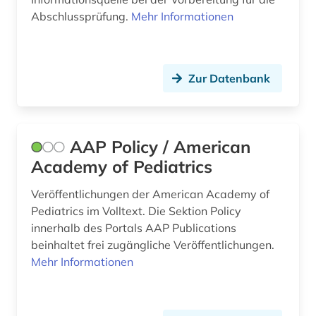
asien (1)
Abschlussprüfung.
Mehr Informationen
astronomie (3)
astronomy and astrophysics (1)
Zur Datenbank
astrophysik (1)
atlas (13)
AAP Policy / American
audiologie (1)
Academy of Pediatrics
audiovisuelle medien (2)
Veröffentlichungen der American Academy of
aufgabensammlung (11)
Pediatrics im Volltext. Die Sektion Policy
innerhalb des Portals AAP Publications
aufklärung (1)
beinhaltet frei zugängliche Veröffentlichungen.
Mehr Informationen
aufsatz (1)
aufsatzdatenbank (1)