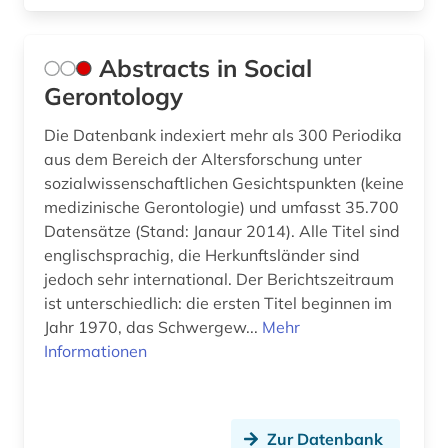
bestimmungsbuch (1)
betriebsschutz (1)
Abstracts in Social
Gerontology
betriebswirtschaftslehre (1)
Die Datenbank indexiert mehr als 300 Periodika
bevölkerungsstatistik (1)
aus dem Bereich der Altersforschung unter
bevölkerungswissenschaft (1)
sozialwissenschaftlichen Gesichtspunkten (keine
medizinische Gerontologie) und umfasst 35.700
bewegungsapparat (1)
Datensätze (Stand: Janaur 2014). Alle Titel sind
englischsprachig, die Herkunftsländer sind
bewegungsverhalten (1)
jedoch sehr international. Der Berichtszeitraum
bewusstsein (1)
ist unterschiedlich: die ersten Titel beginnen im
Jahr 1970, das Schwergew...
Mehr
bibliografie (20)
Informationen
bibliografin (2)
bibliographie (8)
Zur Datenbank