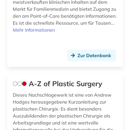
meistverkauften klinischen Inhalten auf dem
Markt für Familienmedizin und bietet Zugang zu
arzneimittelinformationssystem (1)
den am Point-of-Care benötigten Informationen.
Es ist die schnellste Ressource, um für Tausen...
arzneimittelmarkt (3)
Mehr Informationen
arzneimittelprüfung (1)
arzneimittelrecht (1)
Zur Datenbank
arzneimittelrezeptor (1)
arzneimittelsicherheit (1)
A-Z of Plastic Surgery
arzneimittelwechselwirkung (2)
Dieses Nachschlagewerk ist eine von Andrew
arzneipflanzen (1)
Hodges herausgegebene Kurzanleitung zur
arzneistoffe (2)
plastischen Chirurgie. Es dient besonders
Auszubildenden der plastischen Chirurgie als
arzt (1)
Arbeitsgrundlage und ist eine wertvolle
Informationsquelle bei der Vorbereitung für die