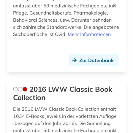
umfasst über 50 medizinische Fachgebiete inkl.
arabistik (1)
Pflege, Gesundheitsberufe, Pharmakologie,
Behavioral Sciences, usw. Darunter befinden
arbeit (3)
sich zahlreiche Standardwerke. Die angebotene
Suchoberfläche ist Ovid.
Mehr Informationen
arbeitnehmerschutz <gesundheitsschutz> (1)
arbeitplatz (1)
arbeitsgestaltung (1)
Zur Datenbank
arbeitsmedizin (6)
arbeitsrecht (1)
2016 LWW Classic Book
arbeitsschutz (11)
Collection
arbeitssicherheit (5)
Die 2016 LWW Classic Book Collection enthält
1034 E-Books jeweils in der vorletzten Auflage
arbeitssicherheitsrecht (1)
(bezogen auf das Jahr 2016). Die Sammlung
umfasst über 50 medizinische Fachgebiete inkl.
arbeitsstoff (1)