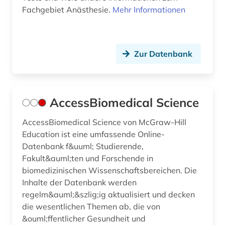
Fachgebiet Anästhesie.
Mehr Informationen
biographie (2)
bioinformatik (4)
bioingenieurwesen (1)
Zur Datenbank
biologie (43)
biomechanik (1)
AccessBiomedical Science
biomedizin (24)
AccessBiomedical Science von McGraw-Hill
Education ist eine umfassende Online-
biostatistik (1)
Datenbank f&uuml; Studierende,
biotechnologie (7)
Fakult&auml;ten und Forschende in
biomedizinischen Wissenschaftsbereichen. Die
biotechnology (1)
Inhalte der Datenbank werden
regelm&auml;&szlig;ig aktualisiert und decken
biowissenschaften (15)
die wesentlichen Themen ab, die von
bodenkunde (1)
&ouml;ffentlicher Gesundheit und