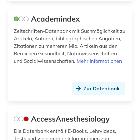
bildliche darstellung (1)
Academindex
bildnis (1)
Zeitschriften-Datenbank mit Suchmöglichkeit zu
bildung (3)
Artikeln, Autoren, bibliographischen Angaben,
bildverarbeitung (1)
Zitationen zu mehreren Mio. Artikeln aus den
Bereichen Gesundheit, Naturwissenschaften
biochemie (9)
und Sozialwissenschaften.
Mehr Informationen
biochemische methode (1)
biodiversität (1)
Zur Datenbank
bioenergie (1)
bioengineer (1)
AccessAnesthesiology
bioethik (5)
Die Datenbank enthält E-Books, Lehrvideos,
biografie (2)
Tests und viele andere Informationen zum