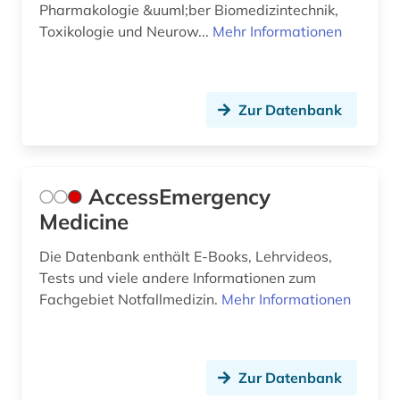
Pharmakologie &uuml;ber Biomedizintechnik,
botanik (4)
Toxikologie und Neurow...
Mehr Informationen
botanischer garten (1)
briefsammlung (2)
Zur Datenbank
buchbestand (1)
bundesanstalt für arbeitsschutz und
arbeitsmedizin (2)
AccessEmergency
Medicine
bücher (1)
Die Datenbank enthält E-Books, Lehrvideos,
care (1)
Tests und viele andere Informationen zum
caritas (1)
Fachgebiet Notfallmedizin.
Mehr Informationen
cell biology (1)
charité - universitätsmedizin (1)
Zur Datenbank