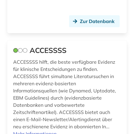
demographie (4)
dermatologie (3)
Zur Datenbank
design (1)
design history (1)
ACCESSSS
designregister (1)
ACCESSSS hilft, die beste verfügbare Evidenz
desinfektionsmittel (1)
für klinische Entscheidungen zu finden.
ACCESSSS führt simultane Literatursuchen in
deutsch (3)
mehreren evidenz-basierten
Informationsquellen (wie Dynamed, Uptodate,
deutsche forschungsgemeinschaft (1)
EBM Guidelines) durch (evidenzbasierte
deutsche forschungsgemeinschaft.
Datenbanken und vorbewertete
senatskommission zur prüfung
Zeitschriftenartikel). ACCESSSS bietet auch
gesundheitsschädlicher arbeitsstoffe (1)
einen E-Mail-Newsletter/Alertingdienst über
neu erschienene Evidenz in abonnierten In...
deutsche krankenhausgesellschaft (1)
Mehr Informationen