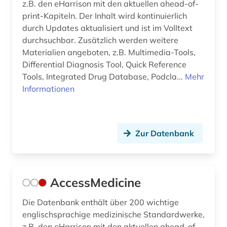
z.B. den eHarrison mit den aktuellen ahead-of-
christoph jacob (2)
print-Kapiteln. Der Inhalt wird kontinuierlich
chromatographie (1)
durch Updates aktualisiert und ist im Volltext
durchsuchbar. Zusätzlich werden weitere
chromosom (1)
Materialien angeboten, z.B. Multimedia-Tools,
Differential Diagnosis Tool, Quick Reference
circuit (1)
Tools, Integrated Drug Database, Podcla...
Mehr
clinical research (1)
Informationen
clinical trial (1)
coaching und training (1)
Zur Datenbank
cochrane collaboration (1)
codierung (1)
AccessMedicine
cognitive neuroscience (1)
Die Datenbank enthält über 200 wichtige
components (1)
englischsprachige medizinische Standardwerke,
z.B. den eHarrison mit den aktuellen ahead-of-