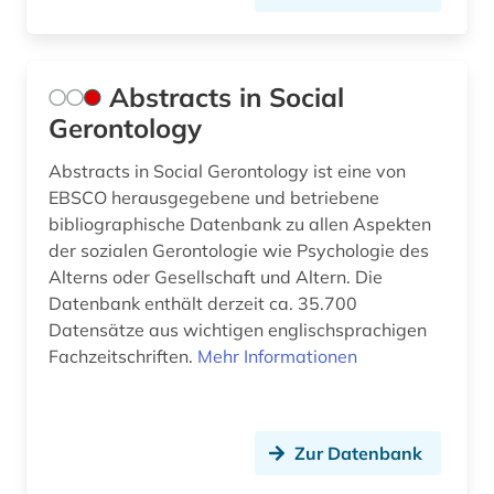
bibliometrie (1)
bibliothek (1)
Abstracts in Social
bibliotheksbestand (1)
Gerontology
bibliothekskatalog plus (1)
Abstracts in Social Gerontology ist eine von
EBSCO herausgegebene und betriebene
bibliothekswesen (1)
bibliographische Datenbank zu allen Aspekten
bibliothekswesen: biologie (1)
der sozialen Gerontologie wie Psychologie des
Alterns oder Gesellschaft und Altern. Die
bibliothekswesen: medizin (1)
Datenbank enthält derzeit ca. 35.700
Datensätze aus wichtigen englischsprachigen
bildatlas (1)
Fachzeitschriften.
Mehr Informationen
bilddatenbank (4)
bildgebendes verfahren (1)
Zur Datenbank
bildgebung (1)