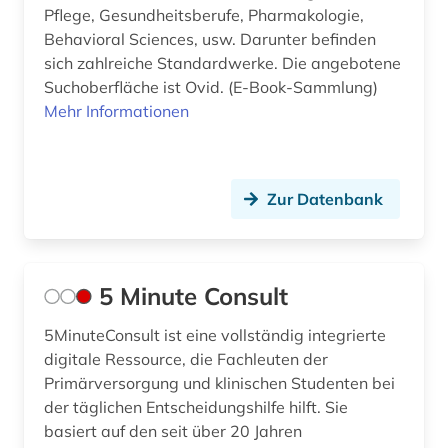
Pflege, Gesundheitsberufe, Pharmakologie,
arbeitstherapie (1)
Behavioral Sciences, usw. Darunter befinden
sich zahlreiche Standardwerke. Die angebotene
architektur (1)
Suchoberfläche ist Ovid. (E-Book-Sammlung)
Mehr Informationen
archiv (1)
arktis (1)
Zur Datenbank
arneistoffe (1)
artificial life (1)
arzneibuch (1)
5 Minute Consult
arzneimittel (25)
5MinuteConsult ist eine vollständig integrierte
digitale Ressource, die Fachleuten der
arzneimitteldosis (1)
Primärversorgung und klinischen Studenten bei
der täglichen Entscheidungshilfe hilft. Sie
arzneimittelforschung (1)
basiert auf den seit über 20 Jahren
arzneimittelinformationen (1)