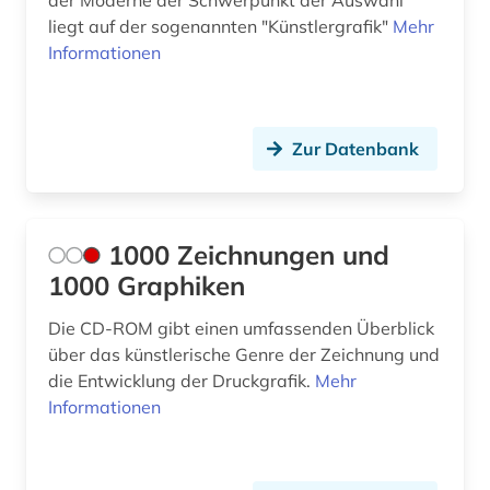
der Moderne der Schwerpunkt der Auswahl
liegt auf der sogenannten "Künstlergrafik"
Mehr
bild motiv (1)
Informationen
bildarchiv (7)
bildband (2)
Zur Datenbank
bildbeschreibung (1)
bilddatenbank (23)
1000 Zeichnungen und
bildende kunst (9)
1000 Graphiken
bilder (4)
Die CD-ROM gibt einen umfassenden Überblick
über das künstlerische Genre der Zeichnung und
bildliche darstellung (4)
die Entwicklung der Druckgrafik.
Mehr
bildmaterial (1)
Informationen
bildnis (6)