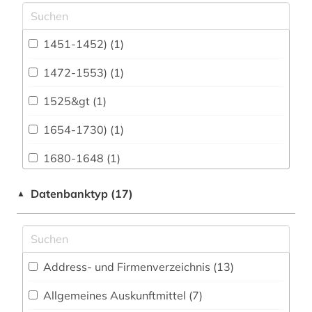
Archäologie (112)
Architektur, Bauingenieur- und
1451-1452) (1)
Vermessungswesen (157)
1472-1553) (1)
Biologie, Biotechnologie (27)
1525&gt (1)
Buch- und Bibliothekswesen,
Informationswissenschaft (79)
1654-1730) (1)
Chemie und Pharmazie (21)
1680-1648 (1)
Elektrotechnik, Elektronik, Nachrichtentechnik
20. jahrhundert (1)
Datenbanktyp (17)
▲
(11)
2003> (1)
Energietechnik (12)
aarhus (1)
Ethnologie (89)
Address- und Firmenverzeichnis (13
)
abbildung (2)
Geographie (57)
Allgemeines Auskunftmittel (7
)
aberglaube (1)
Geowissenschaften (21)