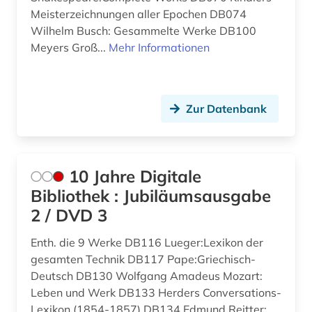
Portugal (1)
Meisterzeichnungen aller Epochen DB074
auktionshaus (3)
Wilhelm Busch: Gesammelte Werke DB100
Rheinland-Pfalz (1)
auktionshäuser (1)
Meyers Groß...
Mehr Informationen
Roemisches Reich (5)
auktionskatalog (9)
Russland, Sowjetunion (5)
auktionspreis (1)
Zur Datenbank
Saarland (4)
ausgrabung (2)
Sachsen (2)
ausländisches kulturgut (1)
10 Jahre Digitale
Schleswig-Holstein (2)
ausstellung (7)
Bibliothek : Jubiläumsausgabe
Schweden (9)
2 / DVD 3
ausstellungskatalog (1)
Schweiz (16)
Enth. die 9 Werke DB116 Lueger:Lexikon der
autograf (1)
gesamten Technik DB117 Pape:Griechisch-
Serbien (1)
autor (1)
Deutsch DB130 Wolfgang Amadeus Mozart:
Slowakei (2)
Leben und Werk DB133 Herders Conversations-
avantgarde (6)
Lexikon (1854-1857) DB134 Edmund Reitter: