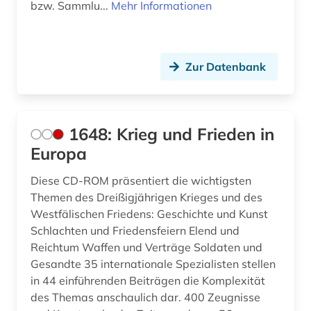
bzw. Sammlu...
Mehr Informationen
buchgestaltung (1)
buchhandel (2)
Zur Datenbank
buchkunst (6)
buchmalerei (1)
1648: Krieg und Frieden in
buchrolle (1)
Europa
buchwissenschaft (1)
Diese CD-ROM präsentiert die wichtigsten
buddhismus (1)
Themen des Dreißigjährigen Krieges und des
Westfälischen Friedens: Geschichte und Kunst
burg (1)
Schlachten und Friedensfeiern Elend und
busch (1)
Reichtum Waffen und Verträge Soldaten und
Gesandte 35 internationale Spezialisten stellen
böhmische länder (1)
in 44 einführenden Beiträgen die Komplexität
des Themas anschaulich dar. 400 Zeugnisse
bühnenbild (1)