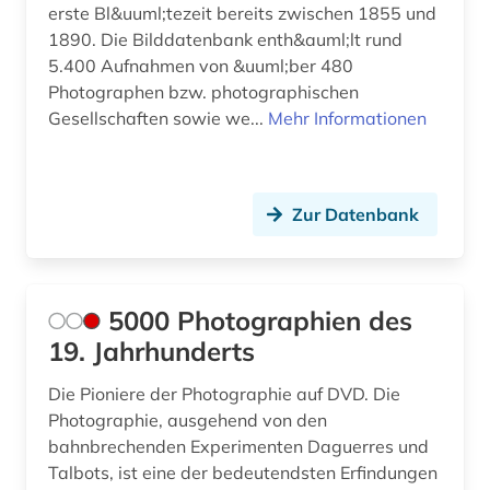
erste Bl&uuml;tezeit bereits zwischen 1855 und
druckgraphik (9)
1890. Die Bilddatenbank enth&auml;lt rund
5.400 Aufnahmen von &uuml;ber 480
druckindustrie (1)
Photographen bzw. photographischen
druckschrift (1)
Gesellschaften sowie we...
Mehr Informationen
drucktechnik (1)
druckwerk (1)
Zur Datenbank
dunhuang (1)
dunhuang-handschriften (2)
5000 Photographien des
dänemark (4)
19. Jahrhunderts
dürer (3)
Die Pioniere der Photographie auf DVD. Die
Photographie, ausgehend von den
düsseldorf (1)
bahnbrechenden Experimenten Daguerres und
Talbots, ist eine der bedeutendsten Erfindungen
e-book (1)