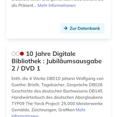
Japan (2)
architektin (1)
als Präsent...
Mehr Informationen
Jugoslawien (2)
architektur (80)
Kanada (1)
architekturgeschichte (5)
Zur Datenbank
Kroatien (1)
architekturmuseum (1)
Lettland (1)
architekturzeichnung (3)
10 Jahre Digitale
Liechtenstein (2)
architekturzeitschrift (1)
Bibliothek : Jubiläumsausgabe
Litauen (2)
2 / DVD 1
archiv (5)
Mecklenburg-Vorpommern (2)
Enth. die 4 Werke DB010 Johann Wolfgang von
archivalien (1)
Goethe: Briefe, Tagebücher, Gespräche DB026
Mittelamerika (3)
archivbestand (1)
Geschichte des deutschen Buchwesens DB145
Montenegro (1)
Handwörterbuch des deutschen Aberglaubens
archäologie (21)
TYP09 The Yorck Project: 25.000 Meisterwerke
Niederlande (14)
Gemälde, Zeichnungen, Grafiken
Mehr
archäologische stätte (2)
Informationen