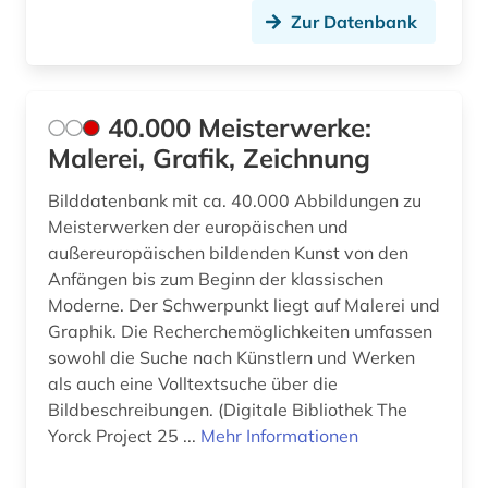
Zur Datenbank
cézanne, paul (1)
daguerreotypie (1)
40.000 Meisterwerke:
dahlbergh, erik jönsson | offizier; architekt;
zeichner; kartograf; historiker; beamter;
Malerei, Grafik, Zeichnung
generalgouverneur (1)
Bilddatenbank mit ca. 40.000 Abbildungen zu
darmstadt (1)
Meisterwerken der europäischen und
außereuropäischen bildenden Kunst von den
darstellend kunst (1)
Anfängen bis zum Beginn der klassischen
darstellende kunst (3)
Moderne. Der Schwerpunkt liegt auf Malerei und
Graphik. Die Recherchemöglichkeiten umfassen
das gewicht der welt (1)
sowohl die Suche nach Künstlern und Werken
als auch eine Volltextsuche über die
das große tucher-geschlechterbuch (1)
Bildbeschreibungen. (Digitale Bibliothek The
Yorck Project 25 ...
Mehr Informationen
ddr&gt (1)
deckenmalerei (2)