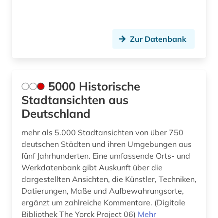
deutschland &lt (1)
deutschland (ddr) (1)
Zur Datenbank
deutschland (gebiet unter alliierter besatzung,
sowjetische zone) (1)
deutschsprachige gemeinschaft (1)
5000 Historische
die lebensbeschreibungen der beruehmtesten
Stadtansichten aus
italienischen architekten (1)
Deutschland
die linkshändige frau (1)
mehr als 5.000 Stadtansichten von über 750
deutschen Städten und ihren Umgebungen aus
digital humanities (1)
fünf Jahrhunderten. Eine umfassende Orts- und
digitale bibliothek (1)
Werkdatenbank gibt Auskunft über die
dargestellten Ansichten, die Künstler, Techniken,
digitale edition (1)
Datierungen, Maße und Aufbewahrungsorte,
ergänzt um zahlreiche Kommentare. (Digitale
digitale editorik (1)
Bibliothek The Yorck Project 06)
Mehr