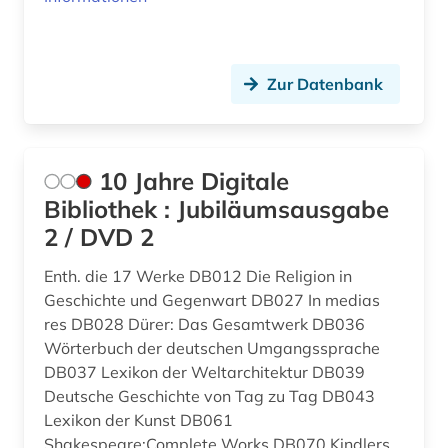
Niedersachsen (2)
archäologisches denkmal (1)
Nordamerika (2)
artificial life (1)
Zur Datenbank
Nordrhein-Westfalen (1)
aschach (1)
Norwegen (1)
aschaffenburg (1)
Oesterreich (30)
10 Jahre Digitale
asiatische studien (1)
Bibliothek : Jubiläumsausgabe
Osmanisches Reich (1)
asien (3)
2 / DVD 2
Ostasien (2)
assisi (1)
Enth. die 17 Werke DB012 Die Religion in
Osteuropa (5)
Geschichte und Gegenwart DB027 In medias
audiovisuelle medien (1)
res DB028 Dürer: Das Gesamtwerk DB036
Ostmitteleuropa (2)
Wörterbuch der deutschen Umgangssprache
aufsatzsammlung (1)
DB037 Lexikon der Weltarchitektur DB039
Palaestina (1)
auguste rodin (1)
Deutsche Geschichte von Tag zu Tag DB043
Polen (5)
Lexikon der Kunst DB061
auktion (3)
Shakespeare:Complete Works DB070 Kindlers