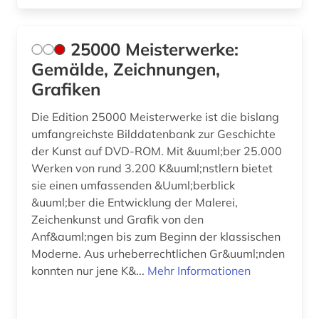
christliche ikonographie (1)
25000 Meisterwerke:
christliche kunst (5)
Gemälde, Zeichnungen,
cicognara (1)
Grafiken
cognitive neuroscience (1)
Die Edition 25000 Meisterwerke ist die bislang
umfangreichste Bilddatenbank zur Geschichte
comic (6)
der Kunst auf DVD-ROM. Mit &uuml;ber 25.000
Werken von rund 3.200 K&uuml;nstlern bietet
comiczeichner (1)
sie einen umfassenden &Uuml;berblick
computerkunst (1)
&uuml;ber die Entwicklung der Malerei,
Zeichenkunst und Grafik von den
corinth (1)
Anf&auml;ngen bis zum Beginn der klassischen
Moderne. Aus urheberrechtlichen Gr&uuml;nden
courtauld institute of art <london> (1)
konnten nur jene K&...
Mehr Informationen
cranach (2)
cranach, familie (1)