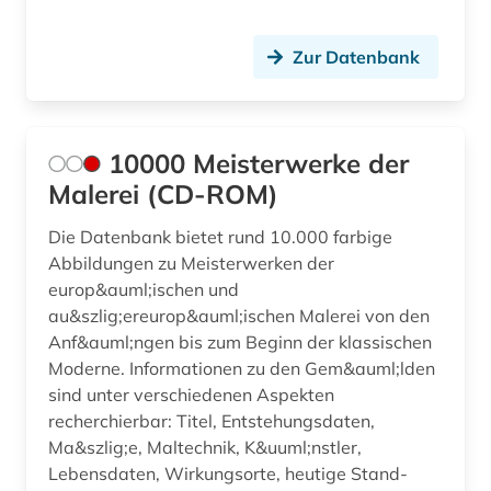
brief (2)
Zur Datenbank
briefsammlung (1)
brunelleschi (1)
10000 Meisterwerke der
brücke (1)
Malerei (CD-ROM)
brückenbau (1)
Die Datenbank bietet rund 10.000 farbige
brüssel (1)
Abbildungen zu Meisterwerken der
europ&auml;ischen und
buch (1)
au&szlig;ereurop&auml;ischen Malerei von den
buchauktion (1)
Anf&auml;ngen bis zum Beginn der klassischen
Moderne. Informationen zu den Gem&auml;lden
buchdruck (2)
sind unter verschiedenen Aspekten
recherchierbar: Titel, Entstehungsdaten,
buchdrucker (1)
Ma&szlig;e, Maltechnik, K&uuml;nstler,
Lebensdaten, Wirkungsorte, heutige Stand-
bucheinband (1)