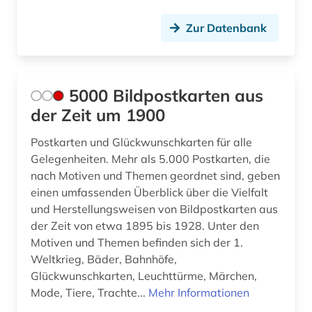
dehio, georg | kunsthistoriker; hochschullehrer;
Zur Datenbank
historiker; maler; zeichner (1)
dehio-handbuch (1)
5000 Bildpostkarten aus
dekorative kunst (1)
der Zeit um 1900
denkmal (5)
Postkarten und Glückwunschkarten für alle
denkmalpflege (5)
Gelegenheiten. Mehr als 5.000 Postkarten, die
nach Motiven und Themen geordnet sind, geben
denkmalschutz (2)
einen umfassenden Überblick über die Vielfalt
der blaue reiter (1)
und Herstellungsweisen von Bildpostkarten aus
der Zeit von etwa 1895 bis 1928. Unter den
der sturm (1)
Motiven und Themen befinden sich der 1.
Weltkrieg, Bäder, Bahnhöfe,
design (29)
Glückwunschkarten, Leuchttürme, Märchen,
Mode, Tiere, Trachte...
Mehr Informationen
design (1)