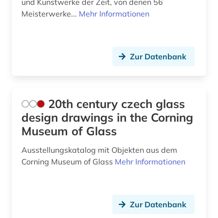
und Kunstwerke der Zeit, von denen 56
Meisterwerke...
Mehr Informationen
capello (1)
carl de (1)
casa de las américas (1)
Zur Datenbank
caspar david (3)
cgm 19 (1)
20th century czech glass
charles (1)
design drawings in the Corning
Museum of Glass
chemie (6)
Ausstellungskatalog mit Objekten aus dem
china (3)
Corning Museum of Glass
Mehr Informationen
choreographie (1)
chorgestühl (1)
Zur Datenbank
christentum (2)