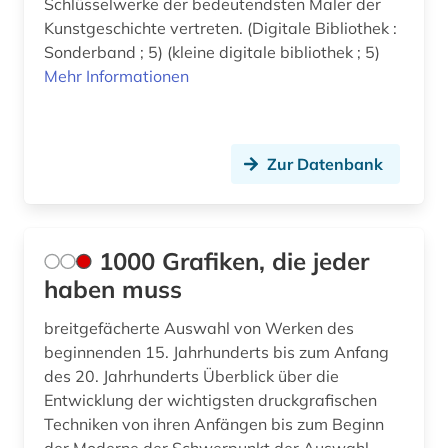
Schlüsselwerke der bedeutendsten Maler der
Kunstgeschichte vertreten. (Digitale Bibliothek :
bibelausgabe (1)
Sonderband ; 5) (kleine digitale bibliothek ; 5)
Mehr Informationen
bibliografie (31)
bibliographie (10)
biblioteca apostolica vaticana (1)
Zur Datenbank
bibliothek (7)
bibliothek der hansestadt lübeck (1)
1000 Grafiken, die jeder
bibliotheksbestand (1)
haben muss
biblische motive (1)
breitgefächerte Auswahl von Werken des
beginnenden 15. Jahrhunderts bis zum Anfang
biblische stoffe (1)
des 20. Jahrhunderts Überblick über die
Entwicklung der wichtigsten druckgrafischen
biblische studien (1)
Techniken von ihren Anfängen bis zum Beginn
bild (9)