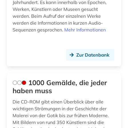
Jahrhundert. Es kann innerhalb von Epochen,
Werken, Künstlern oder Museen gesucht
belgien (4)
werden. Beim Aufruf der einzelnen Werke
belgische fotografie (1)
werden die Informationen in kurzen Audio-
Sequenzen gesprochen.
Mehr Informationen
belgische kultur (1)
belgische kunst (1)
Zur Datenbank
berichterstattung (1)
berlin (13)
berlin-kreuzberg (1)
1000 Gemälde, die jeder
haben muss
beschreibung (1)
Die CD-ROM gibt einen Überblick über alle
bestandsaufbau (1)
wichtigen Strömungen in der Geschichte der
beutekunst (2)
Malerei von der Gotik bis zur frühen Moderne.
Mit Bildern von rund 350 Künstlern sind die
bibel (3)