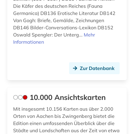
Slowenien (1)
Die Käfer des deutschen Reiches (Fauna
baden-württemberg (1)
Germanica) DB136 Erotische Literatur DB142
Spanien (3)
balthasar wilhelm (1)
Van Gogh: Briefe, Gemälde, Zeichnungen
DB146 Bilder-Conversations-Lexikon DB152
Suedamerika (3)
barock (5)
Oswald Spengler: Der Unterg...
Mehr
Suedasien (1)
Informationen
bauakademie (1)
Suedostasien (1)
baudenkmal (3)
Suedosteuropa (1)
Zur Datenbank
bauen (1)
Thueringen (5)
bauernhof (1)
Tschechische Republik (2)
bauernkrieg &lt (1)
10.000 Ansichtskarten
Tuerkei (3)
bauforschung (2)
Mit insgesamt 10.156 Karten aus über 2.000
USA (13)
Orten von Aachen bis Zwingenberg bietet die
bauhaus (1)
Edition einen umfassenden Überblick über die
Ukraine (2)
Städte und Landschaften aus der Zeit von etwa
baukonstruktion (2)