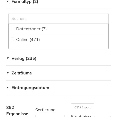
Formaltyp (2)
▲
angloamerikanischer kulturraum (1)
Baltikum (1)
anleitung (2)
Bayern (13)
anna (1)
Datenträger (3
)
Belgien (5)
ansichtskarte (1)
Online (471
)
Berlin (2)
ansichtspostkarte (1)
Bosnien-Herzegowina (1)
anthologie (5)
Verlag (235)
▼
Brandenburg (3)
anthropologie (3)
Zeiträume
▼
China (4)
antifaschismus (1)
Daenemark (5)
Eintragungsdatum
▼
antiheld (1)
Deutschland (100)
antike (11)
Deutschland (DDR) (9)
862
CSV-Export
Sortierung
antike religionen (1)
Ergebnisse
Estland (1)
Ergebnisse