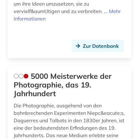
um ihre Ideen umzusetzen, sie zu
dokument (2)
vervielf&auml;ltigen und zu verbreiten. ...
Mehr
Informationen
dokumentation (2)
dokumentenserver (1)
dom (1)
Zur Datenbank
dom florenz (1)
dorf (1)
5000 Meisterwerke der
drapierung (1)
Photographie, das 19.
Jahrhundert
dreißigjähriger krieg (2)
Die Photographie, ausgehend von den
dresden (2)
bahnbrechenden Experimenten Niepc&eacute;s,
Daguerres und Talbots in den 1830er Jahren, ist
drittes reich (3)
eine der bedeutendsten Erfindungen des 19.
druckgrafik (5)
Jahrhunderts. Das neue Medium erlebte seine