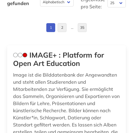
gefunden
antikensammlung (1)
pro Seite:
Europa (21)
antiquität (1)
Finnland (1)
1
2
…
35
antiquitätenhändler (1)
Frankreich (24)
antisemitismus (motiv) (1)
Griechenland (Altertum) (5)
antonio (1)
IMAGE+ : Platform for
Großbritannien (17)
Open Art Education
aquarell (3)
Hamburg (1)
Image ist die Bilddatenbank der Angewandten
arabisch (1)
und steht allen Studierenden und
Hessen (2)
Mitarbeitenden zur Verfügung. Sie ermöglicht
arabische staaten (2)
das Sammeln, Organisieren und Exportieren von
Irland (3)
arabistik (1)
Bildern für Lehre, Präsentationen und
Israel (2)
künstlerische Recherche. Bilder können nach
arbeiten auf papier (2)
Künstler*in, Schlagwort, Datierung oder
Italien (20)
Standort gefiltert werden. Es lassen sich Alben
architekt (4)
erstellen, teilen und gemeinsam bearbeiten, die