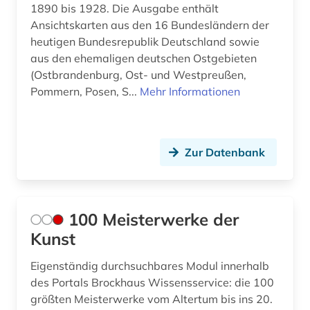
1890 bis 1928. Die Ausgabe enthält
Vatikanstadt (2)
baukunst (1)
Ansichtskarten aus den 16 Bundesländern der
Zypern (1)
heutigen Bundesrepublik Deutschland sowie
baurecht (2)
aus den ehemaligen deutschen Ostgebieten
(Ostbrandenburg, Ost- und Westpreußen,
bautechnik (1)
Pommern, Posen, S...
Mehr Informationen
bauwerk (4)
bauwesen (2)
Zur Datenbank
bauwirtschaft (2)
bauzeichnung (1)
100 Meisterwerke der
bayerische staatsbibliothek (1)
Kunst
bayerische staatsgemäldesammlungen (1)
Eigenständig durchsuchbares Modul innerhalb
bayern (4)
des Portals Brockhaus Wissensservice: die 100
größten Meisterwerke vom Altertum bis ins 20.
bekleidung (1)