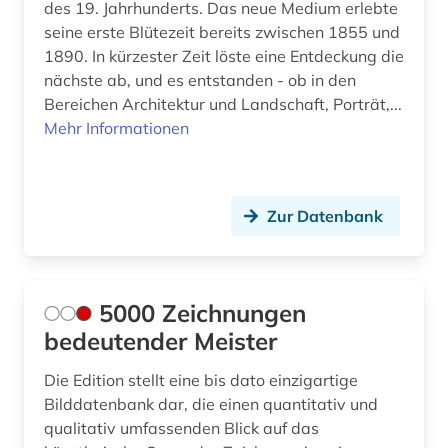
des 19. Jahrhunderts. Das neue Medium erlebte
e-learning (2)
seine erste Blütezeit bereits zwischen 1855 und
1890. In kürzester Zeit löste eine Entdeckung die
eames (2)
nächste ab, und es entstanden - ob in den
Bereichen Architektur und Landschaft, Porträt,...
eberhard (1)
Mehr Informationen
edelfelt, albert | maler (1)
edition (2)
Zur Datenbank
editionsphilologie (1)
edo-zeit (1)
5000 Zeichnungen
edward s. morse (1)
bedeutender Meister
edward sylvester morse (1)
Die Edition stellt eine bis dato einzigartige
egon (1)
Bilddatenbank dar, die einen quantitativ und
qualitativ umfassenden Blick auf das
einblattholzschnitt (1)