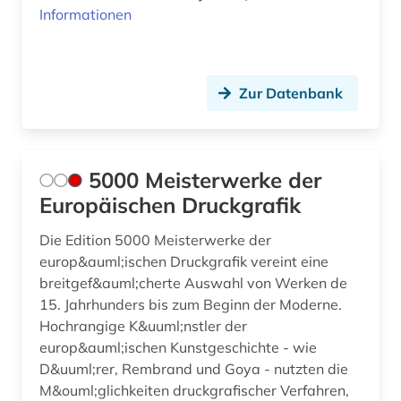
Informationen
digitalisat (2)
digitalisierte literatur (1)
digitalisierung (6)
Zur Datenbank
diplomarbeit (1)
discovery service (1)
5000 Meisterwerke der
dissens (1)
Europäischen Druckgrafik
dissertation (3)
Die Edition 5000 Meisterwerke der
europ&auml;ischen Druckgrafik vereint eine
documenta (1)
breitgef&auml;cherte Auswahl von Werken de
15. Jahrhunders bis zum Beginn der Moderne.
documenta (kassel) (1)
Hochrangige K&uuml;nstler der
documenta archiv (1)
europ&auml;ischen Kunstgeschichte - wie
D&uuml;rer, Rembrand und Goya - nutzten die
doetichum (1)
M&ouml;glichkeiten druckgrafischer Verfahren,