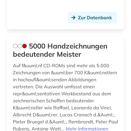
design history (1)
designer (1)
Zur Datenbank
designerin (1)
deutsch (1)
5000 Handzeichnungen
deutsche demokratische republik (1)
bedeutender Meister
deutsche literatur (2)
Auf f&uuml;nf CD-ROMs sind mehr als 5.000
Zeichnungen von &uuml;ber 700 K&uuml;nstlern
deutsches historisches museum (2)
in hochaufl&ouml;senden Abbildungen
vertreten. Die Auswahl umfasst einen
deutsches sprachgebiet (2)
repr&auml;sentativen Werkbestand aus dem
deutsches zentrum kulturgutverluste (1)
zeichnerischen Schaffen bedeutender
K&uuml;nstler wie Raffael, Leonardo da Vinci,
deutschland (29)
Albrecht D&uuml;rer, Lucas Cranach d.&Auml;.,
Pieter Bruegel d.&Auml;., Rembrandt, Peter Paul
deutschland (1)
Rubens, Antoine Watt...
Mehr Informationen