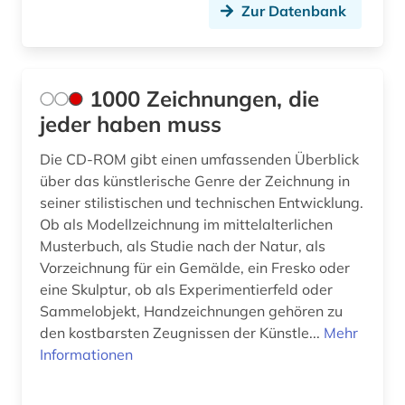
bildnisgrafik (2)
Zur Datenbank
bildnismalerei (2)
bildpostkarte (4)
1000 Zeichnungen, die
bildstock (2)
jeder haben muss
bildteppich (1)
Die CD-ROM gibt einen umfassenden Überblick
über das künstlerische Genre der Zeichnung in
bildthema (1)
seiner stilistischen und technischen Entwicklung.
bildträger (1)
Ob als Modellzeichnung im mittelalterlichen
Musterbuch, als Studie nach der Natur, als
bildung (1)
Vorzeichnung für ein Gemälde, ein Fresko oder
eine Skulptur, ob als Experimentierfeld oder
bildungsforschung (1)
Sammelobjekt, Handzeichnungen gehören zu
den kostbarsten Zeugnissen der Künstle...
Mehr
biografie (11)
Informationen
biographie (26)