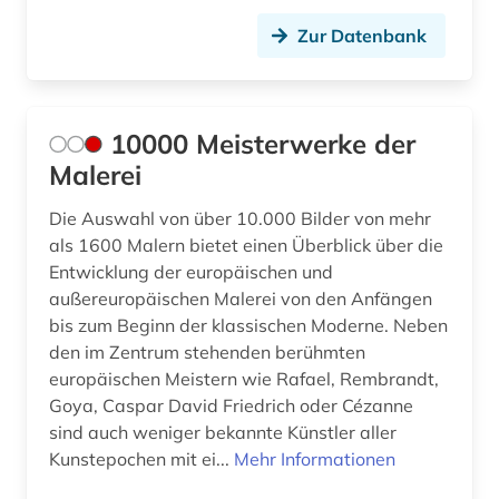
blauer reiter (2)
Zur Datenbank
blogportal (1)
bodendenkmal (1)
10000 Meisterwerke der
bosch (1)
Malerei
bosnien-herzegowina (1)
Die Auswahl von über 10.000 Bilder von mehr
bosslet (1)
als 1600 Malern bietet einen Überblick über die
Entwicklung der europäischen und
botticelli, sandro (1)
außereuropäischen Malerei von den Anfängen
brandenburg (3)
bis zum Beginn der klassischen Moderne. Neben
den im Zentrum stehenden berühmten
braunschweig (2)
europäischen Meistern wie Rafael, Rembrandt,
Goya, Caspar David Friedrich oder Cézanne
brecht, bertolt | schriftsteller;
sind auch weniger bekannte Künstler aller
theaterintendant; theaterregisseur; dramatiker;
schauspieler; lyriker; regisseur; drehbuchautor;
Kunstepochen mit ei...
Mehr Informationen
musiker; librettist (1)