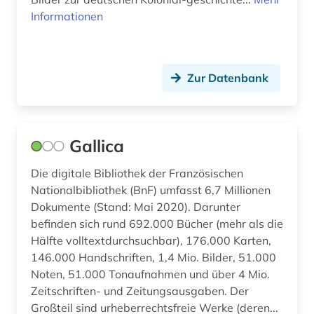
Informationen
chemical engineering - equipment and
supplies (1)
chemie (6)
Zur Datenbank
chemieunterricht (1)
chemischer apparatebau (1)
Gallica
china (9)
Die digitale Bibliothek der Französischen
chirurgie (4)
Nationalbibliothek (BnF) umfasst 6,7 Millionen
Dokumente (Stand: Mai 2020). Darunter
chorgesang (1)
befinden sich rund 692.000 Bücher (mehr als die
chorgestühl (1)
Hälfte volltextdurchsuchbar), 176.000 Karten,
146.000 Handschriften, 1,4 Mio. Bilder, 51.000
christian gottlob (1)
Noten, 51.000 Tonaufnahmen und über 4 Mio.
Zeitschriften- und Zeitungsausgaben. Der
christliche kunst (4)
Großteil sind urheberrechtsfreie Werke (deren...