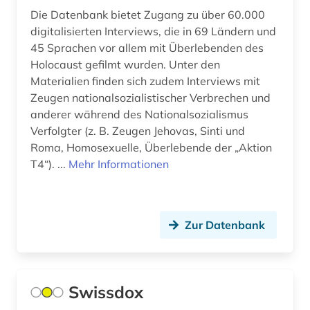
archäologisches denkmal (1)
Italien (14)
Die Datenbank bietet Zugang zu über 60.000
digitalisierten Interviews, die in 69 Ländern und
aristoteles (1)
Japan (2)
45 Sprachen vor allem mit Überlebenden des
arktis (2)
Holocaust gefilmt wurden. Unter den
Jugoslawien (3)
Materialien finden sich zudem Interviews mit
armenien (2)
Kanada (2)
Zeugen nationalsozialistischer Verbrechen und
anderer während des Nationalsozialismus
artefakte (1)
Kroatien (3)
Verfolgter (z. B. Zeugen Jehovas, Sinti und
Roma, Homosexuelle, Überlebende der „Aktion
artenvielfalt (1)
Lettland (2)
T4“). ...
Mehr Informationen
arthur (1)
Litauen (3)
aruba (1)
Mecklenburg-Vorpommern (3)
Zur Datenbank
asch (1)
Mittelamerika (4)
aschach (1)
Montenegro (2)
Swissdox
asien (4)
Niederlande (24)