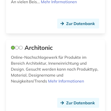
An vielen Beis...
Mehr Informationen
côte divoire (1)
dahlbergh, erik jönsson | offizier; architekt;
zeichner; kartograf; historiker; beamter;
Zur Datenbank
generalgouverneur (2)
darmstadt (1)
darstellende kunst (3)
Architonic
data science (1)
Online-Nachschlagewerk für Produkte im
Bereich Architektur, Inneneinrichtung und
datenbank (1)
Design. Gesucht werden kann nach Produkttyp,
datensammlung (1)
Material, Designername und
Neuigkeiten/Trends
Mehr Informationen
ddr (1)
deckenmalerei (2)
Zur Datenbank
dehio, georg | kunsthistoriker; hochschullehrer;
historiker; maler; zeichner (1)