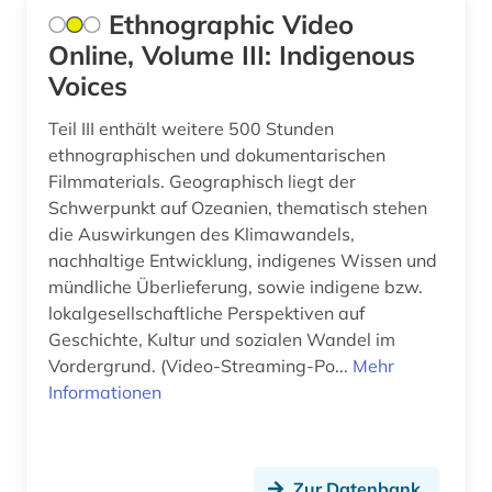
Ethnographic Video
bauzeichnung (1)
Online, Volume III: Indigenous
bayerisch schwaben (1)
Voices
bayerische motoren-werke (1)
Teil III enthält weitere 500 Stunden
ethnographischen und dokumentarischen
bayerische staatsgemäldesammlungen (1)
Filmmaterials. Geographisch liegt der
Schwerpunkt auf Ozeanien, thematisch stehen
bayern (6)
die Auswirkungen des Klimawandels,
bekleidung (1)
nachhaltige Entwicklung, indigenes Wissen und
mündliche Überlieferung, sowie indigene bzw.
belgien (1)
lokalgesellschaftliche Perspektiven auf
Geschichte, Kultur und sozialen Wandel im
belgische fotografie (1)
Vordergrund. (Video-Streaming-Po...
Mehr
belgische kultur (1)
Informationen
belgische kunst (1)
benin (1)
Zur Datenbank