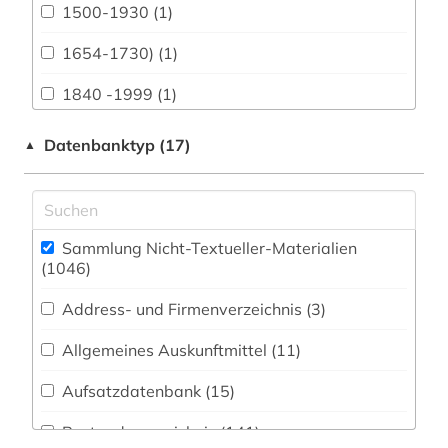
1500-1930 (1)
Buch- und Bibliothekswesen,
Informationswissenschaft (47)
1654-1730) (1)
Chemie und Pharmazie (8)
1840 -1999 (1)
Elektrotechnik, Elektronik, Nachrichtentechnik
1968 (1)
Datenbanktyp (17)
▲
(12)
3d-karte (1)
Energietechnik (2)
aalborg (1)
Ethnologie (100)
Sammlung Nicht-Textueller-Materialien
aarhus (5)
(1046
)
Geographie (59)
abbildung (5)
Address- und Firmenverzeichnis (3
)
Geowissenschaften (13)
abbildungen (2)
Allgemeines Auskunftmittel (11
)
Germanistik. Niederlandistik. Skandinavistik
(23)
abholzung (1)
Aufsatzdatenbank (15
)
Geschichte (475)
abraham (1)
Bestandsverzeichnis (141
)