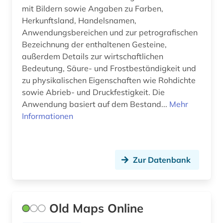
bismarck (1)
mit Bildern sowie Angaben zu Farben,
Herkunftsland, Handelsnamen,
blauer reiter (2)
Anwendungsbereichen und zur petrografischen
bochum (1)
Bezeichnung der enthaltenen Gesteine,
außerdem Details zur wirtschaftlichen
bodenkunde (1)
Bedeutung, Säure- und Frostbeständigkeit und
zu physikalischen Eigenschaften wie Rohdichte
bollnäs (1)
sowie Abrieb- und Druckfestigkeit. Die
book of kells (1)
Anwendung basiert auf dem Bestand...
Mehr
Informationen
borgholm (1)
bornholm (1)
Zur Datenbank
bosnien-herzegowina (2)
botanik (3)
botanischer garten (1)
Old Maps Online