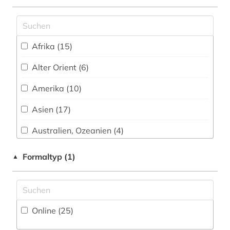
angewandte kunst (1)
angewandte wissenschaften (1)
animationsfilm (1)
Afrika (15)
anne frank (1)
Alter Orient (6)
ansichtskarte (1)
Amerika (10)
ansichtspostkarte (4)
Asien (17)
anthologie (3)
Australien, Ozeanien (4)
anthropologie (1)
Baden-Wuerttemberg (3)
Formaltyp (1)
▲
antifaschismus (1)
Baltikum (2)
antike (10)
Bayern (21)
Online (25
)
antikensammlung (2)
Belgien (2)