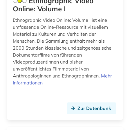
Ethnographic Video
baden-württemberg (1)
Online: Volume I
Tuerkei (3)
ballangen (1)
Ethnographic Video Online: Volume I ist eine
USA (27)
umfassende Online-Ressource mit visuellem
ballett (1)
Ukraine (7)
Material zu Kulturen und Verhalten der
Menschen. Die Sammlung enthält mehr als
baltikum (1)
Ungarn (6)
2000 Stunden klassische und zeitgenössische
banknote (1)
Dokumentarfilme von führenden
Vatikanstadt (2)
VideoproduzentInnen und bisher
barock (3)
Zypern (1)
unveröffentlichtes Filmmaterial von
AnthropologInnen und EthnographInnen.
Mehr
bauernhof (1)
Informationen
baum (2)
bautechnik (1)
Zur Datenbank
bauvorhaben (1)
bauwerk (2)