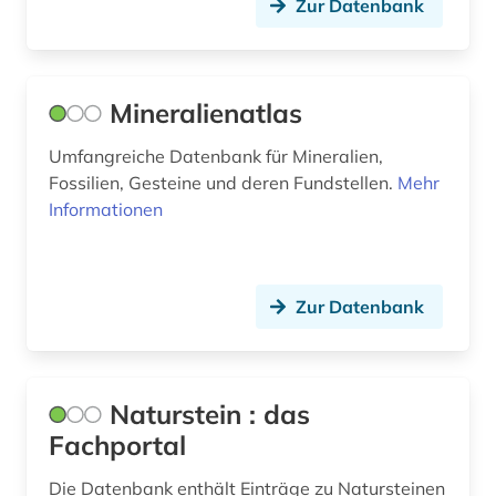
Zur Datenbank
bildteppich (1)
bildthema (1)
Mineralienatlas
bildträger (1)
Umfangreiche Datenbank für Mineralien,
bildung (2)
Fossilien, Gesteine und deren Fundstellen.
Mehr
Informationen
bildungsarbeit (1)
bildwissenschaft (1)
Zur Datenbank
biografie (3)
biographie (7)
biologie (7)
Naturstein : das
Fachportal
biowissenschaften (2)
Die Datenbank enthält Einträge zu Natursteinen