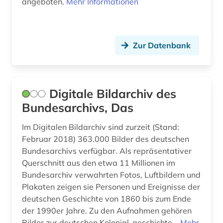
angeboten.
Mehr Informationen
böhmische länder (1)
bühnenbild (1)
Zur Datenbank
bühnentechnik (1)
bürgerrechtsbewegung (3)
Digitale Bildarchiv des
cad (1)
Bundesarchivs, Das
capello (1)
Im Digitalen Bildarchiv sind zurzeit (Stand:
carl de (1)
Februar 2018) 363.000 Bilder des deutschen
Bundesarchivs verfügbar. Als repräsentativer
cartoon (1)
Querschnitt aus den etwa 11 Millionen im
Bundesarchiv verwahrten Fotos, Luftbildern und
caspar david (3)
Plakaten zeigen sie Personen und Ereignisse der
deutschen Geschichte von 1860 bis zum Ende
charles (1)
der 1990er Jahre. Zu den Aufnahmen gehören
chemical apparatus (1)
Bilder zur deutschen Kolonial-geschichte...
Mehr