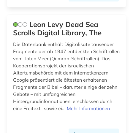
bildende kunst (6)
Leon Levy Dead Sea
bilder (5)
Scrolls Digital Library, The
bildliche darstellung (4)
Die Datenbank enthält Digitalisate tausender
bildmaterial (1)
Fragmente der ab 1947 entdeckten Schriftrollen
vom Toten Meer (Qumran-Schriftrollen). Das
bildnis (8)
Kooperationsprojekt der israelischen
bildnisgrafik (1)
Altertumsbehörde mit dem Internetkonzern
Google präsentiert die ältesten erhaltenen
bildnismalerei (2)
Fragmente der Bibel – darunter einige der zehn
Gebote – mit umfangreichen
bildpostkarte (4)
Hintergrundinformationen, erschlossen durch
eine Freitext- sowie ei...
bildsammlung (1)
Mehr Informationen
bildstein (1)
bildstock (2)