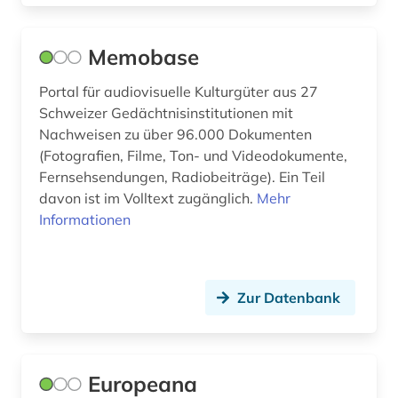
dehio-handbuch (1)
Memobase
dekorative kunst (1)
Portal für audiovisuelle Kulturgüter aus 27
demotisch (1)
Schweizer Gedächtnisinstitutionen mit
Nachweisen zu über 96.000 Dokumenten
den haag (3)
(Fotografien, Filme, Ton- und Videodokumente,
Fernsehsendungen, Radiobeiträge). Ein Teil
dendi (1)
davon ist im Volltext zugänglich.
Mehr
denkmal (6)
Informationen
denkmalpflege (2)
depotfund (1)
Zur Datenbank
der blaue reiter (1)
dermatologie (2)
Europeana
design (8)