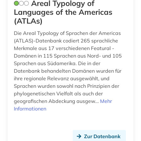
Areal Typology of
Languages of the Americas
biblische archäologie (1)
(ATLAs)
biblische motive (1)
Die Areal Typology of Sprachen der Americas
biblische stoffe (1)
(ATLAS)-Datenbank codiert 265 sprachliche
Merkmale aus 17 verschiedenen Featural -
bild (15)
Domänen in 115 Sprachen aus Nord- und 105
bild motiv (1)
Sprachen aus Südamerika. Die in der
Datenbank behandelten Domänen wurden für
bildarchiv (9)
ihre regionale Relevanz ausgewählt, und
Sprachen wurden sowohl nach Prinzipien der
bildatlas (1)
phylogenetischen Vielfalt als auch der
geografischen Abdeckung ausgew...
bildband (2)
Mehr
Informationen
bildbearbeitung (2)
bildbeschreibung (1)
Zur Datenbank
bilddatenbank (48)