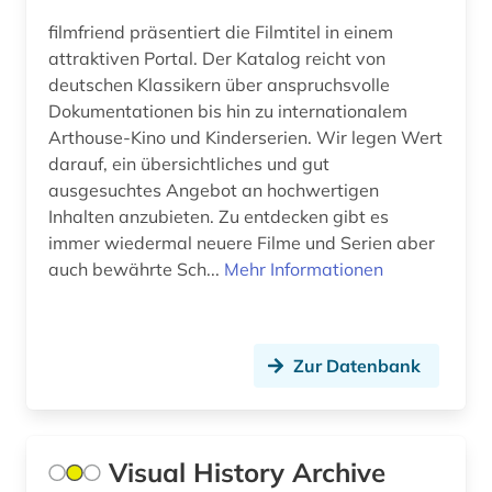
architekturgeschichte (2)
Europa (29)
filmfriend präsentiert die Filmtitel in einem
architekturmuseum (1)
attraktiven Portal. Der Katalog reicht von
Finnland (9)
deutschen Klassikern über anspruchsvolle
architekturzeichnung (4)
Frankreich (26)
Dokumentationen bis hin zu internationalem
Arthouse-Kino und Kinderserien. Wir legen Wert
archiv (19)
Griechenland (1)
darauf, ein übersichtliches und gut
archival documents (1)
ausgesuchtes Angebot an hochwertigen
Griechenland (Altertum) (7)
Inhalten anzubieten. Zu entdecken gibt es
archivalien (4)
Großbritannien (23)
immer wiedermal neuere Filme und Serien aber
auch bewährte Sch...
Mehr Informationen
archive (1)
Hamburg (3)
archivwesen (2)
Hessen (4)
Zur Datenbank
archäologie (18)
Irland (1)
archäologische funde (1)
Island (6)
archäologische stätte (2)
Israel (6)
Visual History Archive