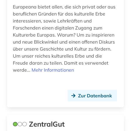
Europeana bietet allen, die sich privat oder aus
designer (1)
beruflichen Gründen für das kulturelle Erbe
interessieren, sowie Lehrkräften und
designerin (1)
Forschenden einen digitalen Zugang zum
Kulturerbe Europas. Warum? Um zu inspirieren
desktop-publishing (1)
und neue Blickwinkel und einen offenen Diskurs
deutsch (1)
über unsere Geschichte und Kultur zu fördern.
Um unser reiches kulturelles Erbe und die
deutsch-deutsche grenze (1)
Freude daran zu teilen. Damit es verwendet
werde...
Mehr Informationen
deutsche (1)
deutsche demokratische republik (1)
deutsche kolonialgesellschaft (1)
Zur Datenbank
deutscher alpenverein (1)
deutscher orden (1)
ZentralGut