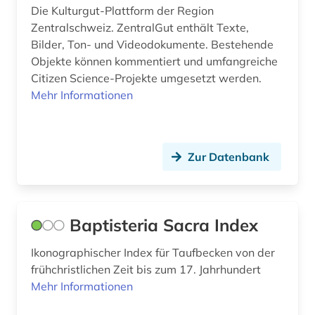
deutsches historisches museum (2)
Die Kulturgut-Plattform der Region
Zentralschweiz. ZentralGut enthält Texte,
deutsches museum von meisterwerken der
naturwissenschaft und technik (1)
Bilder, Ton- und Videodokumente. Bestehende
Objekte können kommentiert und umfangreiche
deutsches reich (1)
Citizen Science-Projekte umgesetzt werden.
Mehr Informationen
deutschland (31)
deutschland (1)
Zur Datenbank
deutschland (bundesrepublik) (2)
deutschland (ddr) (7)
dia (1)
Baptisteria Sacra Index
diagnose (1)
Ikonographischer Index für Taufbecken von der
frühchristlichen Zeit bis zum 17. Jahrhundert
dialekt (1)
Mehr Informationen
dialektologie (1)