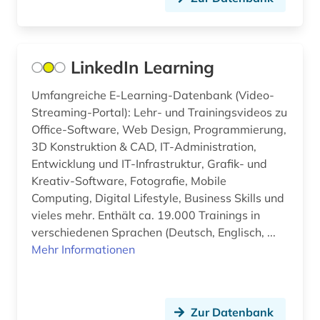
bergbau (1)
bergen (norwegen) (1)
LinkedIn Learning
berlin (7)
Umfangreiche E-Learning-Datenbank (Video-
berlin-kreuzberg (1)
Streaming-Portal): Lehr- und Trainingsvideos zu
Office-Software, Web Design, Programmierung,
berliner mauer (1)
3D Konstruktion & CAD, IT-Administration,
Entwicklung und IT-Infrastruktur, Grafik- und
bern (1)
Kreativ-Software, Fotografie, Mobile
berufliche weiterbildung (1)
Computing, Digital Lifestyle, Business Skills und
vieles mehr. Enthält ca. 19.000 Trainings in
besetzung (1)
verschiedenen Sprachen (Deutsch, Englisch, ...
Mehr Informationen
bestand (2)
bestandserhaltung (1)
Zur Datenbank
bestandsverzeichnis (1)