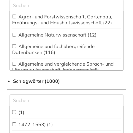
Agrar- und Forstwissenschaft, Gartenbau,
Ernährungs- und Haushaltswissenschaft (22)
Allgemeine Naturwissenschaft (12)
Allgemeine und fachübergreifende
Datenbanken (116)
Allgemeine und vergleichende Sprach- und
Literaturwissenschaft. Indogermanistik.
Außereuropäische Sprachen und Literaturen (23)
Schlagwörter (1000)
▲
Anglistik. Amerikanistik (30)
Archäologie (94)
Architektur, Bauingenieur- und
(1)
Vermessungswesen (82)
1472-1553) (1)
Biologie, Biotechnologie (46)