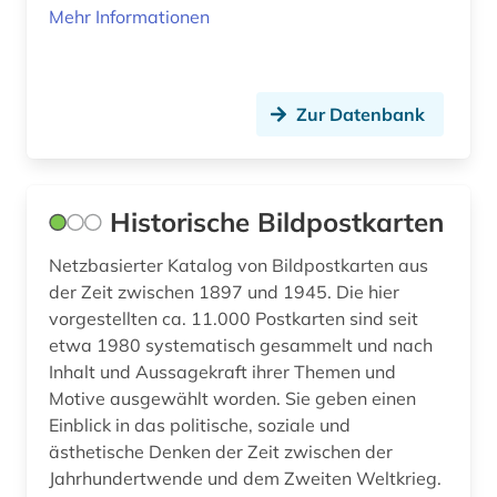
Mehr Informationen
christliche mission (1)
chronik (2)
coleoptera (1)
Zur Datenbank
comic (2)
computeranimation (1)
Historische Bildpostkarten
computerkunst (1)
Netzbasierter Katalog von Bildpostkarten aus
copyright (1)
der Zeit zwischen 1897 und 1945. Die hier
vorgestellten ca. 11.000 Postkarten sind seit
corinth (1)
etwa 1980 systematisch gesammelt und nach
Inhalt und Aussagekraft ihrer Themen und
corpus (1)
Motive ausgewählt worden. Sie geben einen
Einblick in das politische, soziale und
courtauld institute of art <london> (1)
ästhetische Denken der Zeit zwischen der
cranach (1)
Jahrhundertwende und dem Zweiten Weltkrieg.