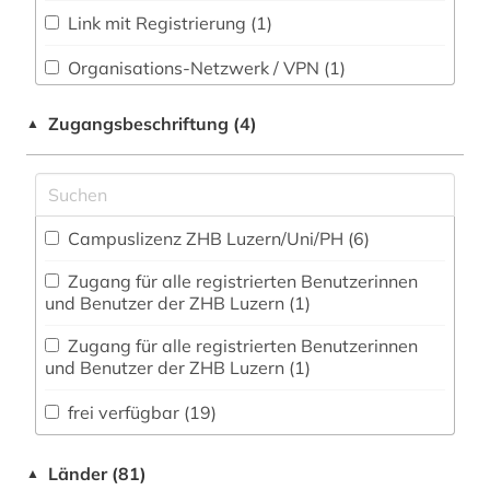
Slavistik (17)
altkarte (1)
Link mit Registrierung (1)
Soziologie (44)
Organisations-Netzwerk / VPN (1)
alttestamentliche wissenschaft (1)
Sport (4)
Shibboleth
american numismatic society (1)
Zugangsbeschriftung (4)
▲
Technik (22)
Zugriff vor Ort
amerika (1)
Theologie und Religionswissenschaften (42)
amerikanische geschichte (1)
Werkstoffwissenschaften und
Campuslizenz ZHB Luzern/Uni/PH (6)
amerikanistik (1)
Fertigungstechnik (14)
Zugang für alle registrierten Benutzerinnen
amsterdam (1)
Wirtschaftswissenschaften (19)
und Benutzer der ZHB Luzern (1)
amsterdam / universität amsterdam /
Wissenschaftsforschung (2)
Zugang für alle registrierten Benutzerinnen
bibliothek (1)
und Benutzer der ZHB Luzern (1)
Wissenschaftskunde, Forschung, Hochschul-,
anarchismus (1)
Museumswesen (27)
frei verfügbar (19)
anatomie (18)
Länder (81)
▲