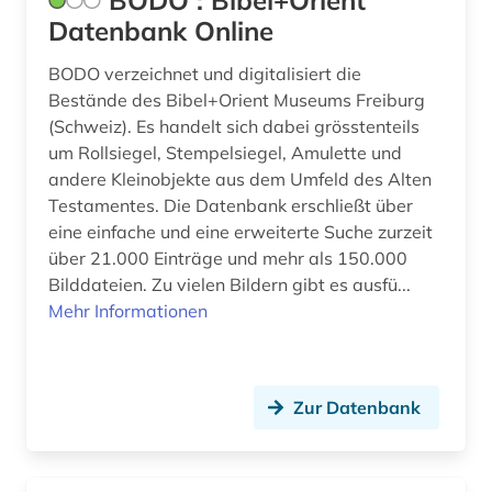
BODO : Bibel+Orient
brücke (1)
Datenbank Online
brückenbau (1)
BODO verzeichnet und digitalisiert die
brünn (1)
Bestände des Bibel+Orient Museums Freiburg
(Schweiz). Es handelt sich dabei grösstenteils
buch (3)
um Rollsiegel, Stempelsiegel, Amulette und
andere Kleinobjekte aus dem Umfeld des Alten
bucheinband (2)
Testamentes. Die Datenbank erschließt über
eine einfache und eine erweiterte Suche zurzeit
buchgeschichte (1)
über 21.000 Einträge und mehr als 150.000
buchgestaltung (1)
Bilddateien. Zu vielen Bildern gibt es ausfü...
Mehr Informationen
buchkunst (2)
buchmalerei (2)
Zur Datenbank
buchrolle (1)
buchwissenschaft (1)