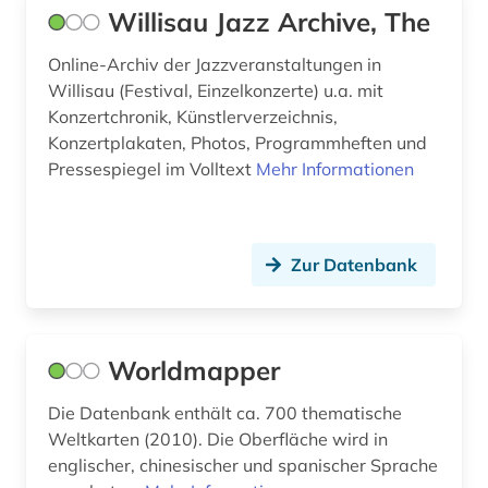
buddhismus (2)
Willisau Jazz Archive, The
bulgarien (1)
Online-Archiv der Jazzveranstaltungen in
Willisau (Festival, Einzelkonzerte) u.a. mit
bundesarchiv-bildarchiv (1)
Konzertchronik, Künstlerverzeichnis,
Konzertplakaten, Photos, Programmheften und
bundesstiftung zur aufarbeitung der sed-
diktatur (1)
Pressespiegel im Volltext
Mehr Informationen
bundeswasserstraße (1)
bunker (2)
Zur Datenbank
burg (1)
burkina faso (1)
Worldmapper
business (1)
Die Datenbank enthält ca. 700 thematische
bærum (1)
Weltkarten (2010). Die Oberfläche wird in
englischer, chinesischer und spanischer Sprache
böhmen (1)