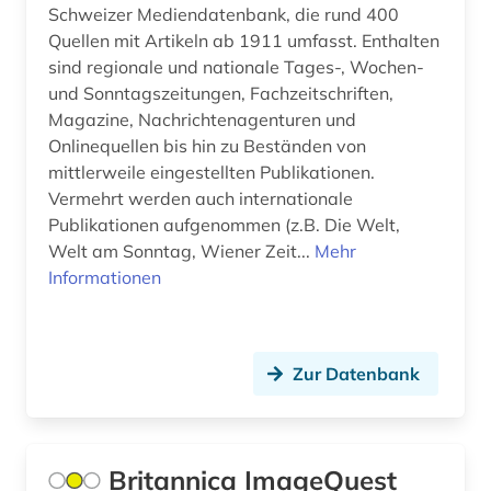
Schweizer Mediendatenbank, die rund 400
astronomie (3)
Niedersachsen (4)
Quellen mit Artikeln ab 1911 umfasst. Enthalten
astronomische beobachtung (1)
sind regionale und nationale Tages-, Wochen-
Nordamerika (3)
und Sonntagszeitungen, Fachzeitschriften,
astrophysik (2)
Nordrhein-Westfalen (1)
Magazine, Nachrichtenagenturen und
Onlinequellen bis hin zu Beständen von
atlas (12)
Norwegen (32)
mittlerweile eingestellten Publikationen.
audio recordings (1)
Vermehrt werden auch internationale
Oesterreich (29)
Publikationen aufgenommen (z.B. Die Welt,
audiodatei (2)
Osmanisches Reich (1)
Welt am Sonntag, Wiener Zeit...
Mehr
Informationen
audiovisuelles material (1)
Ostasien (12)
aufführung (6)
Osteuropa (10)
aufklärung (1)
Zur Datenbank
Ostmitteleuropa (3)
aufnahme <photographie> (1)
Palaestina (1)
augenchirurgie (1)
Polen (20)
Britannica ImageQuest