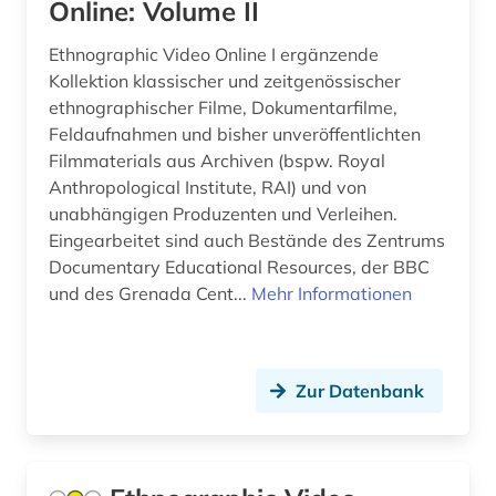
Online: Volume II
aussprache (2)
Serbien (4)
Ethnographic Video Online I ergänzende
ausstellung (4)
Skandinavien (2)
Kollektion klassischer und zeitgenössischer
ethnographischer Filme, Dokumentarfilme,
ausstellungskatalog (1)
Slowakei (3)
Feldaufnahmen und bisher unveröffentlichten
australien (3)
Filmmaterials aus Archiven (bspw. Royal
Slowenien (1)
Anthropological Institute, RAI) und von
auswanderer (1)
Spanien (8)
unabhängigen Produzenten und Verleihen.
Eingearbeitet sind auch Bestände des Zentrums
auswanderung (1)
Suedamerika (9)
Documentary Educational Resources, der BBC
und des Grenada Cent...
Mehr Informationen
autobiografische literatur (2)
Suedasien (2)
außenhandel (2)
Suedostasien (1)
außenpolitik (1)
Zur Datenbank
Suedosteuropa (8)
avantgarde (2)
Thueringen (6)
bad reichenhall (1)
Tschechische Republik (5)