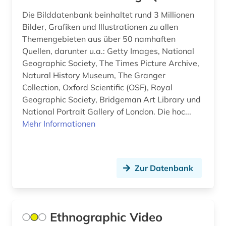
augenheilkunde (1)
Portugal (3)
Die Bilddatenbank beinhaltet rund 3 Millionen
Bilder, Grafiken und Illustrationen zu allen
augenzeuge (3)
Rheinland-Pfalz (2)
Themengebieten aus über 50 namhaften
augenzeugenbericht (1)
Quellen, darunter u.a.: Getty Images, National
Roemisches Reich (8)
Geographic Society, The Times Picture Archive,
auktion (1)
Rumänien (2)
Natural History Museum, The Granger
Collection, Oxford Scientific (OSF), Royal
auktionshaus (1)
Russland, Sowjetunion (19)
Geographic Society, Bridgeman Art Library und
auktionshäuser (1)
National Portrait Gallery of London. Die hoc...
Saarland (1)
Mehr Informationen
auktionskatalog (5)
Sachsen (5)
auktionspreis (1)
Sachsen-Anhalt (4)
Zur Datenbank
ausbildung (1)
Schleswig-Holstein (4)
auschwitz-prozess (1)
Schweden (82)
Ethnographic Video
ausgrabung (2)
Schweiz (22)