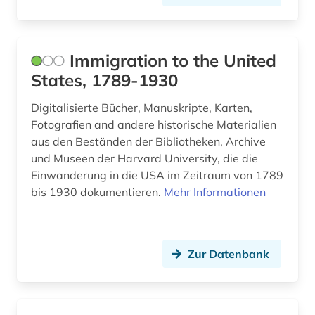
bestattung (1)
bestimmung (1)
Immigration to the United
States, 1789-1930
betriebswirtschaft (3)
Digitalisierte Bücher, Manuskripte, Karten,
bewässerung (1)
Fotografien and andere historische Materialien
bibel (3)
aus den Beständen der Bibliotheken, Archive
und Museen der Harvard University, die die
bibelausgabe (1)
Einwanderung in die USA im Zeitraum von 1789
bis 1930 dokumentieren.
Mehr Informationen
bibliografie (4)
bibliographie (4)
bibliophilie (1)
Zur Datenbank
bibliothek (6)
bibliothekswesen (1)