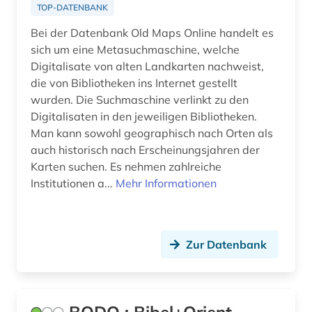
brahms, johannes | komponist; pianist (1)
TOP-DATENBANK
brahms-institut (1)
Bei der Datenbank Old Maps Online handelt es
sich um eine Metasuchmaschine, welche
brandenburg (4)
Digitalisate von alten Landkarten nachweist,
die von Bibliotheken ins Internet gestellt
bratislava (1)
wurden. Die Suchmaschine verlinkt zu den
Digitalisaten in den jeweiligen Bibliotheken.
braunschweig (1)
Man kann sowohl geographisch nach Orten als
bremen (2)
auch historisch nach Erscheinungsjahren der
Karten suchen. Es nehmen zahlreiche
brief (2)
Institutionen a...
Mehr Informationen
briefsammlung (1)
bronze (1)
Zur Datenbank
bronzeplastik (1)
bronzezeit (1)