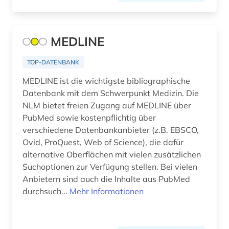
arabistik (2)
Slowenien (6)
arbeit (4)
Spanien (16)
MEDLINE
arbeiterbewegung (1)
Suedamerika (12)
TOP-DATENBANK
arbeitnehmervertretung (1)
Suedasien (5)
MEDLINE ist die wichtigste bibliographische
arbeitsbedingungen und -politik (1)
Suedostasien (3)
Datenbank mit dem Schwerpunkt Medizin. Die
NLM bietet freien Zugang auf MEDLINE über
arbeitsfeld (1)
Suedosteuropa (7)
PubMed sowie kostenpflichtig über
arbeitsgestaltung (1)
verschiedene Datenbankanbieter (z.B. EBSCO,
Thueringen (5)
Ovid, ProQuest, Web of Science), die dafür
arbeitslosigkeit (1)
Tschechische Republik (20)
alternative Oberflächen mit vielen zusätzlichen
Suchoptionen zur Verfügung stellen. Bei vielen
arbeitsmarkt (2)
Tuerkei (6)
Anbietern sind auch die Inhalte aus PubMed
arbeitsmarktforschung (2)
durchsuch...
Mehr Informationen
USA (46)
arbeitsmarktpolitik (1)
Ukraine (7)