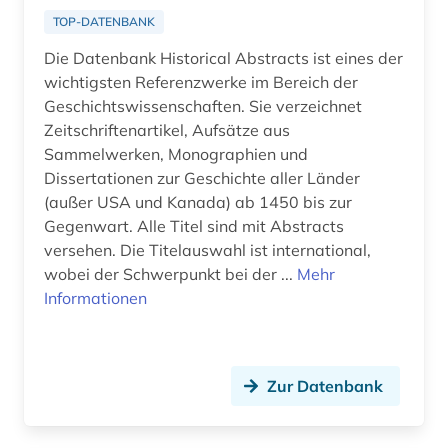
aufführungsmaterial (4)
TOP-DATENBANK
Die Datenbank Historical Abstracts ist eines der
aufgabensammlung (1)
wichtigsten Referenzwerke im Bereich der
aufklärung (4)
Geschichtswissenschaften. Sie verzeichnet
Zeitschriftenartikel, Aufsätze aus
aufsatz (3)
Sammelwerken, Monographien und
Dissertationen zur Geschichte aller Länder
augenzeuge (2)
(außer USA und Kanada) ab 1450 bis zur
august von (1)
Gegenwart. Alle Titel sind mit Abstracts
versehen. Die Titelauswahl ist international,
augustinus (1)
wobei der Schwerpunkt bei der ...
Mehr
Informationen
auktionskatalog (2)
auktionspreis (1)
Zur Datenbank
aurelius (1)
aurelius augustinus (2)