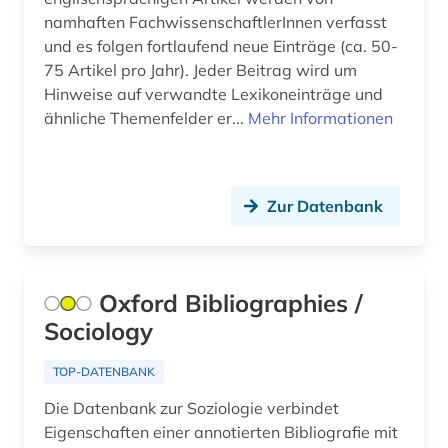
bibliografie 1945 (1)
namhaften FachwissenschaftlerInnen verfasst
und es folgen fortlaufend neue Einträge (ca. 50-
bibliografie 1945-1990 (1)
75 Artikel pro Jahr). Jeder Beitrag wird um
bibliografin (3)
Hinweise auf verwandte Lexikoneinträge und
ähnliche Themenfelder er...
Mehr Informationen
bibliographie (159)
bibliographie 1470-1960 (1)
Zur Datenbank
bibliographie 1800-2005 (1)
bibliographie 1900-2000 (1)
bibliographie 1923-1999 (1)
Oxford Bibliographies /
Sociology
bibliographie 1964-1999 (1)
TOP-DATENBANK
bibliographie bis 1900 (1)
Die Datenbank zur Soziologie verbindet
bibliographie mit abstracts und volltexten (1)
Eigenschaften einer annotierten Bibliografie mit