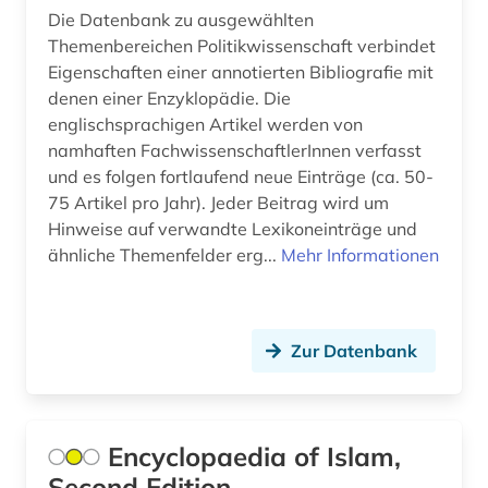
biblische archäologie (1)
Die Datenbank zu ausgewählten
Themenbereichen Politikwissenschaft verbindet
bildarchiv (1)
Eigenschaften einer annotierten Bibliografie mit
denen einer Enzyklopädie. Die
bilddatenbank (2)
englischsprachigen Artikel werden von
bildnismalerei (1)
namhaften FachwissenschaftlerInnen verfasst
und es folgen fortlaufend neue Einträge (ca. 50-
bildstock (1)
75 Artikel pro Jahr). Jeder Beitrag wird um
Hinweise auf verwandte Lexikoneinträge und
bildung (8)
ähnliche Themenfelder erg...
Mehr Informationen
bildung in der sozialarbeit (1)
bildungsforschung (6)
Zur Datenbank
bildungsgeschichte (2)
bildungspolitik (1)
Encyclopaedia of Islam,
bildungstheorie (1)
Second Edition