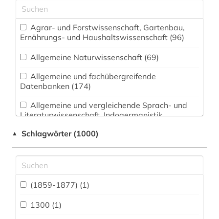
Agrar- und Forstwissenschaft, Gartenbau,
Ernährungs- und Haushaltswissenschaft (96)
Allgemeine Naturwissenschaft (69)
Allgemeine und fachübergreifende
Datenbanken (174)
Allgemeine und vergleichende Sprach- und
Literaturwissenschaft. Indogermanistik.
Außereuropäische Sprachen und Literaturen
Schlagwörter (1000)
▲
(136)
Anglistik. Amerikanistik (98)
Archäologie (76)
(1859-1877) (1)
Architektur, Bauingenieur- und
Vermessungswesen (83)
1300 (1)