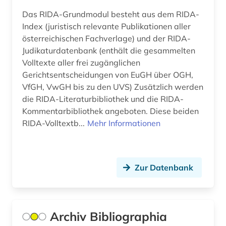
armenien (3)
Das RIDA-Grundmodul besteht aus dem RIDA-
Index (juristisch relevante Publikationen aller
art (1)
österreichischen Fachverlage) und der RIDA-
artefakte (1)
Judikaturdatenbank (enthält die gesammelten
Volltexte aller frei zugänglichen
artenreichtum (1)
Gerichtsentscheidungen von EuGH über OGH,
VfGH, VwGH bis zu den UVS) Zusätzlich werden
arthur (2)
die RIDA-Literaturbibliothek und die RIDA-
artik (1)
Kommentarbibliothek angeboten. Diese beiden
RIDA-Volltextb...
Mehr Informationen
artusepik (1)
arzneimittel (4)
Zur Datenbank
arzneimittelrezeptor (1)
arzneistoffe (1)
asien (5)
Archiv Bibliographia