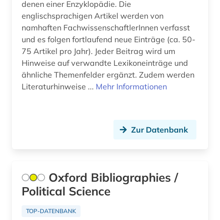
denen einer Enzyklopädie. Die
bibliographische quellen (1)
englischsprachigen Artikel werden von
bibliographische zeitschrift (1)
namhaften FachwissenschaftlerInnen verfasst
und es folgen fortlaufend neue Einträge (ca. 50-
bibliograpie (1)
75 Artikel pro Jahr). Jeder Beitrag wird um
Hinweise auf verwandte Lexikoneinträge und
bibliometrie (2)
ähnliche Themenfelder ergänzt. Zudem werden
bibliothek (8)
Literaturhinweise ...
Mehr Informationen
bibliotheksgeschichte (1)
bibliotheksgeschichte (1)
Zur Datenbank
bibliothekskataloge (1)
bibliotheksrecht (1)
Oxford Bibliographies /
bibliothekswesen (7)
Political Science
bibliothekswissenschaft (7)
TOP-DATENBANK