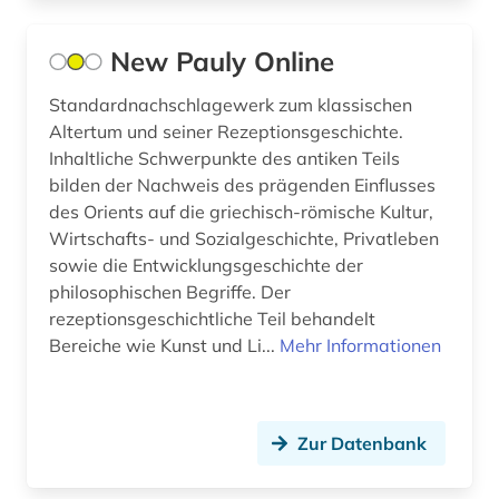
autograph (2)
New Pauly Online
automatic engineering information (1)
Standardnachschlagewerk zum klassischen
automatische sprachanalyse (1)
Altertum und seiner Rezeptionsgeschichte.
Inhaltliche Schwerpunkte des antiken Teils
automatische sprachproduktion (1)
bilden der Nachweis des prägenden Einflusses
automobiltechnik (1)
des Orients auf die griechisch-römische Kultur,
Wirtschafts- und Sozialgeschichte, Privatleben
autor (3)
sowie die Entwicklungsgeschichte der
philosophischen Begriffe. Der
autorin (1)
rezeptionsgeschichtliche Teil behandelt
Bereiche wie Kunst und Li...
Mehr Informationen
außenpolitik (7)
außenwirtschaft (1)
außerkanoische traktate (1)
Zur Datenbank
ayurveda (1)