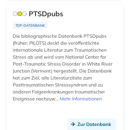
bach (10)
PTSDpubs
bakteriologie (2)
TOP-DATENBANK
balkanromanistik (3)
Die bibliographische Datenbank PTSDpubs
(früher: PILOTS) deckt die veröffentlichte
ballett (1)
internationale Literatur zum Traumatischen
balneologie (1)
Stress ab und wird vom National Center for
Post-Traumatic Stress Disorder in White River
baltikum (1)
Junction (Vermont) hergestellt. Die Datenbank
hat zum Ziel, alle Literaturzitate zum
baltistik (1)
Posttraumatischen Stresssyndrom und zu
bamberg (1)
anderen Folgeerkrankungen traumatischer
Ereignisse nachzuw...
Mehr Informationen
bankwesen (2)
barth, karl | theologe; hochschullehrer (1)
Zur Datenbank
baskenland (1)