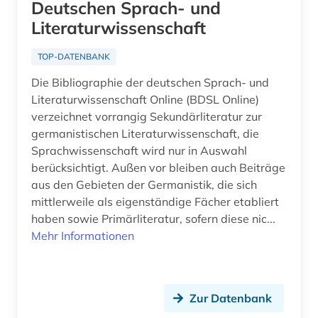
Deutschen Sprach- und
amtsdrucksache (2)
Literaturwissenschaft
Italien (27)
analytik (1)
Japan (5)
TOP-DATENBANK
analytische chemie (2)
Die Bibliographie der deutschen Sprach- und
Jugoslawien (7)
Literaturwissenschaft Online (BDSL Online)
anarchismus (1)
Kanada (21)
verzeichnet vorrangig Sekundärliteratur zur
germanistischen Literaturwissenschaft, die
anarchist (1)
Korea (2)
Sprachwissenschaft wird nur in Auswahl
berücksichtigt. Außen vor bleiben auch Beiträge
angelsachsen (2)
Kroatien (8)
aus den Gebieten der Germanistik, die sich
angelsächsische texte (2)
mittlerweile als eigenständige Fächer etabliert
Lettland (6)
haben sowie Primärliteratur, sofern diese nic...
angewandte chemie (1)
Liechtenstein (2)
Mehr Informationen
angewandte informatik (1)
Litauen (7)
angewandte mikrobiologie (1)
Luxemburg (2)
Zur Datenbank
angewandte technologien (1)