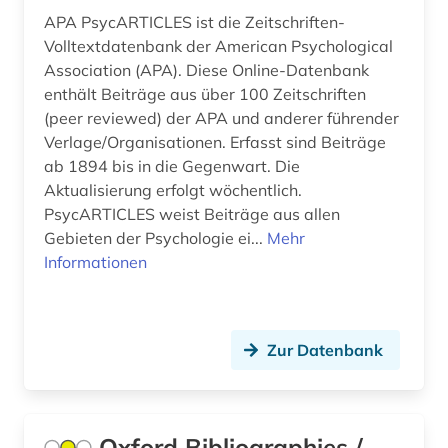
Norwegen (29)
APA PsycARTICLES ist die Zeitschriften-
anthropogeographie (1)
Oesterreich (30)
Volltextdatenbank der American Psychological
Association (APA). Diese Online-Datenbank
anthropologie (11)
Osmanisches Reich (5)
enthält Beiträge aus über 100 Zeitschriften
(peer reviewed) der APA und anderer führender
anthropologische linguistik (1)
Ostasien (3)
Verlage/Organisationen. Erfasst sind Beiträge
anthroposophie (1)
ab 1894 bis in die Gegenwart. Die
Osteuropa (18)
Aktualisierung erfolgt wöchentlich.
anthroposophische medizin (1)
Ostmitteleuropa (8)
PsycARTICLES weist Beiträge aus allen
Gebieten der Psychologie ei...
Mehr
anthropozän (1)
Palaestina (2)
Informationen
antijüdische propaganda (1)
Polen (11)
antike (6)
Portugal (7)
Zur Datenbank
antike religionen (1)
Rheinland-Pfalz (4)
antiquariat (2)
Roemisches Reich (8)
Oxford Bibliographies /