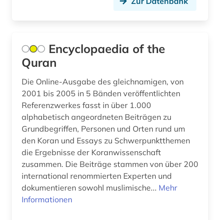
Zur Datenbank
behindertenpädagogik (1)
behinderung (1)
Encyclopaedia of the
bekämpfung (1)
Quran
belgien (4)
Die Online-Ausgabe des gleichnamigen, von
2001 bis 2005 in 5 Bänden veröffentlichten
belletristik (2)
Referenzwerkes fasst in über 1.000
alphabetisch angeordneten Beiträgen zu
benedictus de spinoza (1)
Grundbegriffen, Personen und Orten rund um
benedikt (1)
den Koran und Essays zu Schwerpunktthemen
die Ergebnisse der Koranwissenschaft
benelux (1)
zusammen. Die Beiträge stammen von über 200
international renommierten Experten und
benin (1)
dokumentieren sowohl muslimische...
Mehr
beobachtungsstudie (1)
Informationen
bergbau (8)