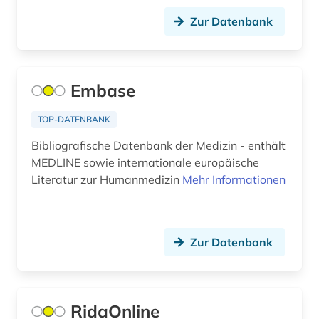
archival documents (1)
Zur Datenbank
archivalien (2)
archivkunde (2)
Embase
archivprojekte (1)
TOP-DATENBANK
archivwesen (1)
Bibliografische Datenbank der Medizin - enthält
archäologie (30)
MEDLINE sowie internationale europäische
Literatur zur Humanmedizin
Mehr Informationen
arealtypologie (1)
argumentation (1)
aristoteles (1)
Zur Datenbank
aristoteles | philosoph; lehrer (1)
arktis (7)
RidaOnline