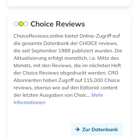
basteln (1)
Choice Reviews
bauen (1)
bauen im bestand (1)
ChoiceReviews.online bietet Online-Zugriff auf
die gesamte Datenbank der CHOICE reviews,
bauforschung (2)
die seit September 1988 publiziert wurden. Die
Aktualisierung erfolgt monatlich, i.a. Mitte des
bauingenieurwesen (2)
Monats, mit den Reviews, die im nächsten Heft
der Choice Reviews abgedruckt werden. CRO
baukonstruktion (2)
Abonnenten haben Zugriff auf 115,000 Choice
baukunst (1)
reviews, ebenso wie auf den Editorial content
der letzten Ausgaben von Choic...
Mehr
bauphysik (1)
Informationen
baurecht (6)
bauschaden (2)
Zur Datenbank
baustoff (3)