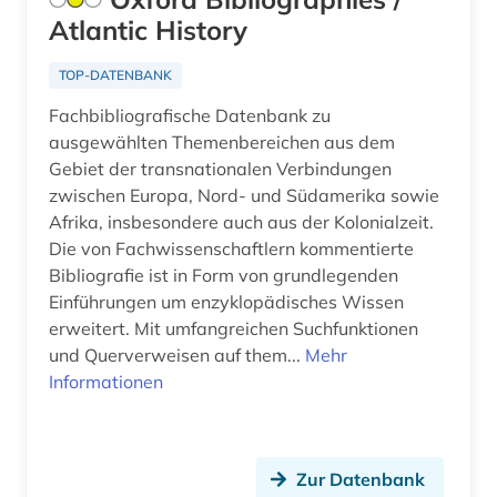
antisemitismus (1)
Rumänien (6)
Atlantic History
antisemitismusforschung (1)
Russland, Sowjetunion (20)
TOP-DATENBANK
anwendungssoftware (1)
Saarland (2)
Fachbibliografische Datenbank zu
anästhesie (1)
ausgewählten Themenbereichen aus dem
Sachsen (2)
Gebiet der transnationalen Verbindungen
apologetik (1)
Sachsen-Anhalt (2)
zwischen Europa, Nord- und Südamerika sowie
Afrika, insbesondere auch aus der Kolonialzeit.
aquakultur (10)
Schleswig-Holstein (4)
Die von Fachwissenschaftlern kommentierte
aquarell (1)
Bibliografie ist in Form von grundlegenden
Schweden (53)
Einführungen um enzyklopädisches Wissen
arabisch (6)
Schweiz (25)
erweitert. Mit umfangreichen Suchfunktionen
und Querverweisen auf them...
Mehr
arabische schrift (1)
Serbien (7)
Informationen
arabische staaten (1)
Skandinavien (5)
arabischer frühling (1)
Slowakei (10)
Zur Datenbank