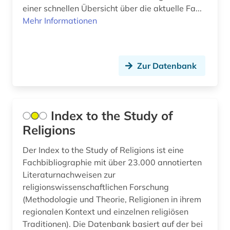
einer schnellen Übersicht über die aktuelle Fa...
Mehr Informationen
berufsforschung (2)
beschränkung (1)
beschäftigung (1)
Zur Datenbank
beschäftigungstherapie (1)
bestandserhaltung (1)
Index to the Study of
bestandsverzeichnis (1)
Religions
betreuungsrecht (1)
Der Index to the Study of Religions ist eine
Fachbibliographie mit über 23.000 annotierten
betrieb (1)
Literaturnachweisen zur
religionswissenschaftlichen Forschung
betriebsführung (3)
(Methodologie und Theorie, Religionen in ihrem
betriebsorganisation (2)
regionalen Kontext und einzelnen religiösen
Traditionen). Die Datenbank basiert auf der bei