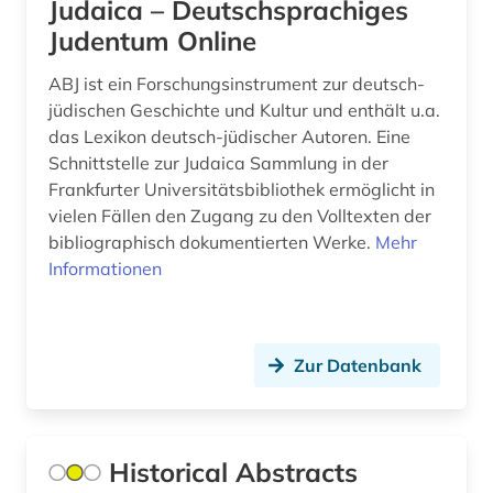
Judaica – Deutschsprachiges
asienwissenschaften (4)
Judentum Online
assisi (1)
ABJ ist ein Forschungsinstrument zur deutsch-
astronomie (4)
jüdischen Geschichte und Kultur und enthält u.a.
das Lexikon deutsch-jüdischer Autoren. Eine
astrophysik (3)
Schnittstelle zur Judaica Sammlung in der
Frankfurter Universitätsbibliothek ermöglicht in
atlas (1)
vielen Fällen den Zugang zu den Volltexten der
bibliographisch dokumentierten Werke.
Mehr
atomphysik (1)
Informationen
audio recordings (1)
audiotechnik (1)
Zur Datenbank
audiovisuelle medien (1)
audiovisuelles medium (1)
Historical Abstracts
aufbereitung (1)