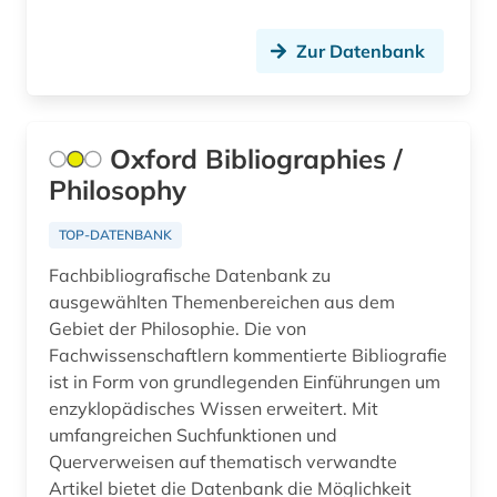
bergbaunachfolgelandschaft (1)
Zur Datenbank
bergwerk (1)
berlin (4)
Oxford Bibliographies /
berliner klassik (1)
Philosophy
berliner nationaltheater (1)
TOP-DATENBANK
bern (1)
Fachbibliografische Datenbank zu
ausgewählten Themenbereichen aus dem
beruf (1)
Gebiet der Philosophie. Die von
Fachwissenschaftlern kommentierte Bibliografie
berufe im gesundheitswesen (1)
ist in Form von grundlegenden Einführungen um
berufliche arbeit (1)
enzyklopädisches Wissen erweitert. Mit
umfangreichen Suchfunktionen und
berufliche fragen der sozialarbeit (1)
Querverweisen auf thematisch verwandte
Artikel bietet die Datenbank die Möglichkeit
berufsausbildung (1)