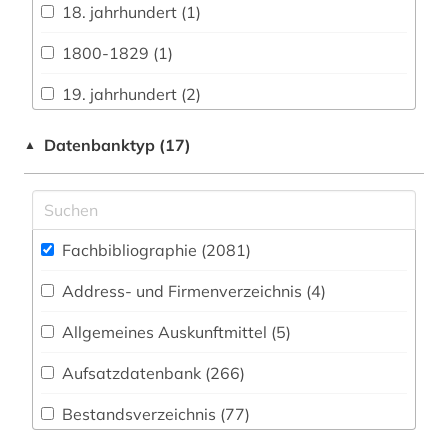
Biologie, Biotechnologie (194)
18. jahrhundert (1)
Buch- und Bibliothekswesen,
1800-1829 (1)
Informationswissenschaft (94)
19. jahrhundert (2)
Chemie und Pharmazie (135)
1980-1989 (1)
Datenbanktyp (17)
▲
Elektrotechnik, Elektronik, Nachrichtentechnik
(59)
abbildung (1)
Energietechnik (48)
abfallwirtschaft (1)
Ethnologie (91)
Fachbibliographie (2081
)
abfluss (1)
Geographie (88)
Address- und Firmenverzeichnis (4
)
abkürzung (1)
Geowissenschaften (79)
Allgemeines Auskunftmittel (5
)
abraum (1)
Germanistik. Niederlandistik. Skandinavistik
Aufsatzdatenbank (266
)
abschlussarbeiten (1)
(157)
Bestandsverzeichnis (77
)
abwasser (2)
Geschichte (334)