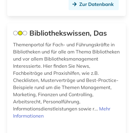
arbeitsmedizin (2)
Ungarn (9)
Zur Datenbank
arbeitsplanung (1)
Vatikanstadt (1)
arbeitsrecht (4)
Bibliothekswissen, Das
arbeitsschutz (4)
Themenportal für Fach- und Führungskräfte in
arbeitssicherheit (2)
Bibliotheken und für alle am Thema Bibliotheken
und vor allem Bibliotheksmanagement
arbeitstherapie (1)
Interessierte. Hier finden Sie News,
Fachbeiträge und Praxishilfen, wie z.B.
architekt (1)
Checklisten, Musterverträge und Best-Practice-
Beispiele rund um die Themen Management,
architektur (29)
Marketing, Finanzen und Controlling,
architekturgeschichte (2)
Arbeitsrecht, Personalführung,
Informationsdienstleistungen sowie r...
Mehr
architekturzeitschrift (1)
Informationen
archiv (5)