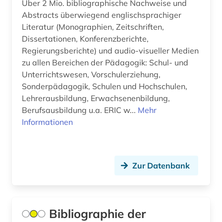
Über 2 Mio. bibliographische Nachweise und
Abstracts überwiegend englischsprachiger
aluminiumbearbeitung (1)
Europa (62)
Literatur (Monographien, Zeitschriften,
aluminiumproduktion (1)
Finnland (9)
Dissertationen, Konferenzberichte,
Regierungsberichte) und audio-visueller Medien
american anthropological association (1)
Frankreich (27)
zu allen Bereichen der Pädagogik: Schul- und
Unterrichtswesen, Vorschulerziehung,
american library association (1)
GUS (8)
Sonderpädagogik, Schulen und Hochschulen,
amerika (6)
Lehrerausbildung, Erwachsenenbildung,
Griechenland (Altertum) (4)
Berufsausbildung u.a. ERIC w...
Mehr
amerika unabhängigkeitskrieg (1)
Großbritannien (23)
Informationen
amerikanische literatur (1)
Hamburg (1)
amerikanisches judentum (1)
Hessen (5)
Zur Datenbank
amerikanistik (5)
Irland (8)
ammoniten (1)
Island (2)
Bibliographie der
amnesty international (1)
Israel (10)