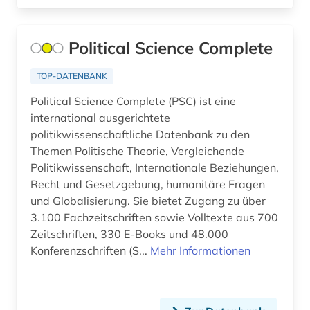
bautechnik (4)
Political Science Complete
bauvertrag (1)
TOP-DATENBANK
bauwesen (4)
Political Science Complete (PSC) ist eine
bauwirtschaft (2)
international ausgerichtete
politikwissenschaftliche Datenbank zu den
bayerische staatsbibliothek (1)
Themen Politische Theorie, Vergleichende
bayern (2)
Politikwissenschaft, Internationale Beziehungen,
Recht und Gesetzgebung, humanitäre Fragen
bedarfsforschung (1)
und Globalisierung. Sie bietet Zugang zu über
3.100 Fachzeitschriften sowie Volltexte aus 700
bedrohte sprache (1)
Zeitschriften, 330 E-Books und 48.000
beherbergungsgewerbe tourismus
Konferenzschriften (S...
Mehr Informationen
volkswirtschaft tourismus gaststättengewerbe
hotelgewerbe kulturkontakt reisen tourismus (1)
behindertenarbeit (1)