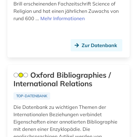
betriebswirtschaft (5)
Brill erscheinenden Fachzeitschrift Science of
Religion und hat einen jährlichen Zuwachs von
betriebswirtschaftslehre (14)
rund 600 ...
Mehr Informationen
bewegungswissenschaft (1)
bibel (6)
Zur Datenbank
bibel. deuteronomium (1)
bibelausgabe (1)
Oxford Bibliographies /
bibelhandschrift (1)
International Relations
bibelkommentar (1)
TOP-DATENBANK
bibelwissenschaft (4)
Die Datenbank zu wichtigen Themen der
bibliografie (330)
Internationalen Beziehungen verbindet
Eigenschaften einer annotierten Bibliographie
bibliografie 1907-2005 (1)
mit denen einer Enzyklopädie. Die
englischsprachigen Artikel werden von