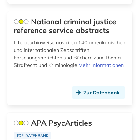
Makedonien (7)
angewandte wissenschaft (1)
Malta (1)
National criminal justice
angewandte wissenschaften (1)
Mecklenburg-Vorpommern (4)
reference service abstracts
anglistik (11)
Mittelamerika (7)
Literaturhinweise aus circa 140 amerikanischen
angloamerikanische literatur (1)
und internationalen Zeitschriften,
Moldawien (6)
Forschungsberichten und Büchern zum Thema
angloamerikanischer kulturraum (2)
Monaco (1)
Strafrecht und Kriminologie
Mehr Informationen
anlagenbau (3)
Montenegro (8)
anleitung (1)
Niederlande (12)
Zur Datenbank
anorganische chemie (1)
Niedersachsen (4)
antarktika (2)
Nordamerika (6)
APA PsycArticles
antarktis (5)
Nordrhein-Westfalen (5)
TOP-DATENBANK
anthologie (9)