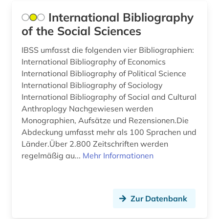
ausbildung (1)
International Bibliography
of the Social Sciences
ausländer (1)
IBSS umfasst die folgenden vier Bibliographien:
ausländisches recht (1)
International Bibliography of Economics
ausrüstung (1)
International Bibliography of Political Science
International Bibliography of Sociology
ausschreibung (1)
International Bibliography of Social and Cultural
Anthroplogy Nachgewiesen werden
ausstellung (2)
Monographien, Aufsätze und Rezensionen.Die
ausstellungskatalog (1)
Abdeckung umfasst mehr als 100 Sprachen und
Länder.Über 2.800 Zeitschriften werden
australien (7)
regelmäßig au...
Mehr Informationen
auswanderung (1)
autobiografie (2)
Zur Datenbank
autobiographie (1)