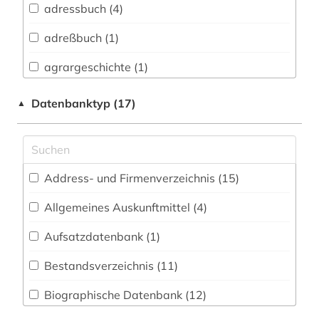
adressbuch (4)
Buch- und Bibliothekswesen,
Informationswissenschaft (3)
adreßbuch (1)
Chemie und Pharmazie (2)
agrargeschichte (1)
Elektrotechnik, Elektronik, Nachrichtentechnik
alfred escher (1)
Datenbanktyp (17)
▲
(0)
alte drucke (1)
Energietechnik (0)
amtsdrucksache (1)
Ethnologie (0)
Address- und Firmenverzeichnis (15
)
ansichtskarte (1)
Geographie (4)
Allgemeines Auskunftmittel (4
)
arbeitsrecht (1)
Geowissenschaften (2)
Aufsatzdatenbank (1
)
architektur (1)
Germanistik. Niederlandistik. Skandinavistik
(3)
Bestandsverzeichnis (11
)
archiv (1)
Geschichte (18)
Biographische Datenbank (12
)
arzneibuch (1)