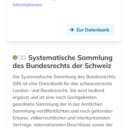
Informationen
rätoromanisch (2)
sachsen (1)
Zur Datenbank
sammlung (4)
schadstoffe (1)
Systematische Sammlung
schaffhausen (stadt) (1)
des Bundesrechts der Schweiz
schallaufzeichnung (2)
Die Systematische Sammlung des Bundesrechts
schriftsteller (2)
(SR) ist eine Datenbank für das schweizerische
Landes- und Bundesrecht. Sie wird laufend
schweiz (138)
ergänzt und ist eine nach Sachgebieten
schweizer bibliographie (1)
geordnete Sammlung der in der Amtlichen
Sammlung veröffentlichten und noch geltenden
schweizer bibliothekenverbund (1)
Erlasse, völkerrechtlichen und interkantonalen
Verträge, internationalen Beschlüsse sowie der
schweizerische nationalbibliothek (1)