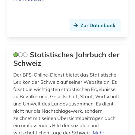
quelle (4)
rara (1)
Zur Datenbank
raumordnung (1)
recht (16)
Statistisches Jahrbuch der
rechtsgeschichte (2)
Schweiz
rechtsnorm (1)
Der BFS-Online-Dienst bietet das Statistische
Lexikon der Schweiz auf seiner Website an. Es
rechtsprechung (1)
fasst die wichtigsten statistischen Ergebnisse
rechtswissenschaft (2)
zu Bevölkerung, Gesellschaft, Staat, Wirtschaft
und Umwelt des Landes zusammen. Es dient
rechtswissenschaften (1)
nicht nur als Nachschlagewerk, sondern
zeichnet mit seinen Übersichtsbeiträgen auch
regierung (1)
ein umfassendes Bild der sozialen und
wirtschaftlichen Lage der Schweiz.
Mehr
rheinland-pfalz (1)