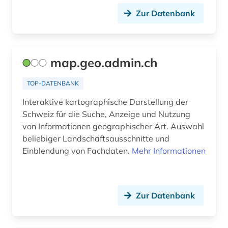
stiftung (1)
Zur Datenbank
strafrecht (1)
süddeutschland (1)
map.geo.admin.ch
südosteuropa (1)
TOP-DATENBANK
südtirol (1)
Interaktive kartographische Darstellung der
tabellen (1)
Schweiz für die Suche, Anzeige und Nutzung
von Informationen geographischer Art. Auswahl
tagebuch (1)
beliebiger Landschaftsausschnitte und
tageszeitung (2)
Einblendung von Fachdaten.
Mehr Informationen
tanz (1)
telefonbuch (1)
Zur Datenbank
telefonie (1)