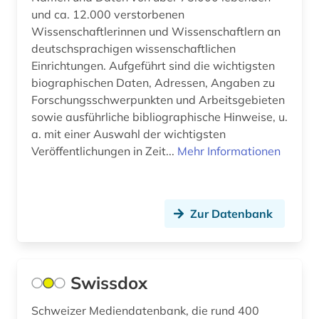
fotografie (1)
und ca. 12.000 verstorbenen
Wissenschaftlerinnen und Wissenschaftlern an
frankreich (1)
deutschsprachigen wissenschaftlichen
französisch (1)
Einrichtungen. Aufgeführt sind die wichtigsten
biographischen Daten, Adressen, Angaben zu
galloromanistik (4)
Forschungsschwerpunkten und Arbeitsgebieten
sowie ausführliche bibliographische Hinweise, u.
genealogie (1)
a. mit einer Auswahl der wichtigsten
Veröffentlichungen in Zeit...
geographie (1)
Mehr Informationen
gerichtsentscheidung (1)
geschichte (12)
Zur Datenbank
geschichte 1500-1820 (1)
geschichte anfänge-1750 (1)
Swissdox
gesetz (4)
Schweizer Mediendatenbank, die rund 400