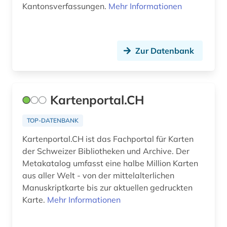
Kantonsverfassungen.
Mehr Informationen
selbstbildnis (1)
selbstzeugnis (1)
Zur Datenbank
serbien (1)
slowenien (1)
Kartenportal.CH
solothurn (1)
TOP-DATENBANK
sozialwissenschaften (1)
Kartenportal.CH ist das Fachportal für Karten
sozialwissenschaftliche forschung (2)
der Schweizer Bibliotheken und Archive. Der
Metakatalog umfasst eine halbe Million Karten
soziologie (1)
aus aller Welt - von der mittelalterlichen
sport (1)
Manuskriptkarte bis zur aktuellen gedruckten
Karte.
Mehr Informationen
sportgeschichte (1)
sprachenrecht (1)