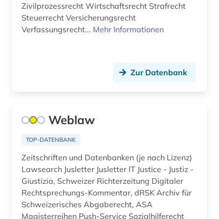
Zivilprozessrecht Wirtschaftsrecht Strafrecht
metallindustrie (1)
Steuerrecht Versicherungsrecht
Verfassungsrecht...
Mehr Informationen
mundart (1)
museologie (1)
museum (1)
Zur Datenbank
museumskunde (1)
musik (2)
Weblaw
musikbranche (1)
TOP-DATENBANK
musiker (2)
Zeitschriften und Datenbanken (je nach Lizenz)
Lawsearch Jusletter Jusletter IT Justice - Justiz -
musikwissenschaft (1)
Giustizia, Schweizer Richterzeitung Digitaler
nachrichten (1)
Rechtsprechungs-Kommentar, dRSK Archiv für
Schweizerisches Abgaberecht, ASA
naturgefahr (1)
Magisterreihen Push-Service Sozialhilferecht