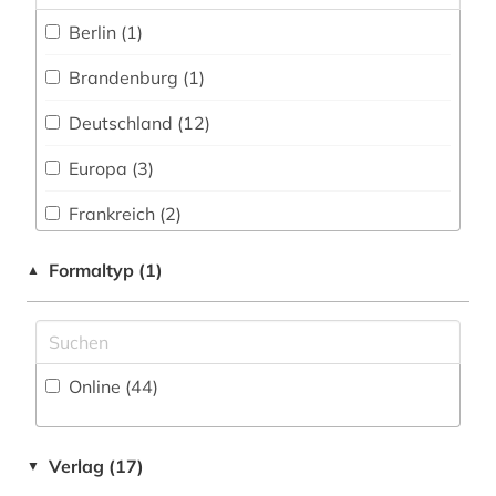
einrichtung (1)
Berlin (1)
eisenbahn (1)
Brandenburg (1)
elektronische zeitung (1)
Deutschland (12)
elsass (2)
Europa (3)
emblem (1)
Frankreich (2)
emblematik (1)
Kroatien (1)
Formaltyp (1)
▲
emissionen (1)
Liechtenstein (4)
entscheidsammlung (1)
Oesterreich (11)
Online (44
)
entscheidungssammlung (9)
Osteuropa (1)
europa (2)
Ostmitteleuropa (1)
Verlag (17)
▼
europäischer gerichtshof für menschenrechte
Polen (1)