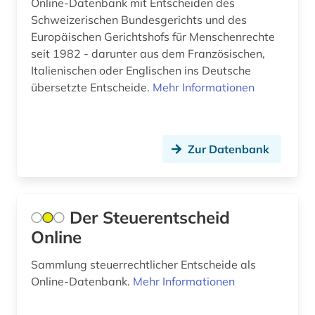
Online-Datenbank mit Entscheiden des
jazz (2)
Schweizerischen Bundesgerichts und des
Europäischen Gerichtshofs für Menschenrechte
jazz-festival (2)
seit 1982 - darunter aus dem Französischen,
juden (1)
Italienischen oder Englischen ins Deutsche
übersetzte Entscheide.
Mehr Informationen
karte (2)
katalog (4)
Zur Datenbank
katholische kirche (1)
keramik (1)
ki (1)
Der Steuerentscheid
Online
kirchliche einrichtung (1)
Sammlung steuerrechtlicher Entscheide als
klein- und mittelbetrieb (1)
Online-Datenbank.
Mehr Informationen
klima (1)