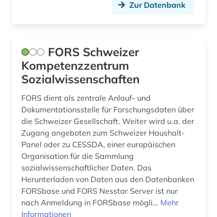
Zur Datenbank
verzeichnis (8)
video (2)
wald (1)
FORS Schweizer
Kompetenzzentrum
wasser (1)
Sozialwissenschaften
willisau (stadt) (1)
FORS dient als zentrale Anlauf- und
wirtschaft (3)
Dokumentationsstelle für Forschungsdaten über
die Schweizer Gesellschaft. Weiter wird u.a. der
wirtschaftsberichterstattung (1)
Zugang angeboten zum Schweizer Haushalt-
Panel oder zu CESSDA, einer europäischen
wirtschaftsnachrichten (1)
Organisation für die Sammlung
wissenschaftler (1)
sozialwissenschaftlicher Daten. Das
Herunterladen von Daten aus den Datenbanken
wochenzeitung (1)
FORSbase und FORS Nesstar Server ist nur
nach Anmeldung in FORSbase mögli...
Mehr
wörterbuch (2)
Informationen