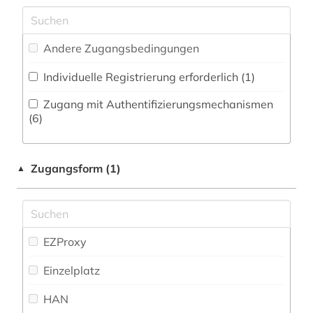
Medizin (2)
bibliografie (5)
Zeitungs-, Zeitschriftenbibliographie (2
)
Militärwissenschaft (0)
bibliographie (9)
Andere Zugangsbedingungen
Musikwissenschaft (7)
bibliothek (1)
Individuelle Registrierung erforderlich (1)
Natur- und Umweltschutz (2)
bildende kunst (1)
Zugang mit Authentifizierungsmechanismen
Pädagogik (0)
(6)
bildmaterial (1)
Philosophie (0)
biografie (4)
Zugangsform (1)
▲
Physik (0)
biographie (3)
Politologie (8)
biotechnologie (1)
Psychologie (0)
EZProxy
brandenburg (1)
Rechtswissenschaft (39)
Einzelplatz
bundesgericht (2)
Romanistik (3)
HAN
bundesrecht (8)