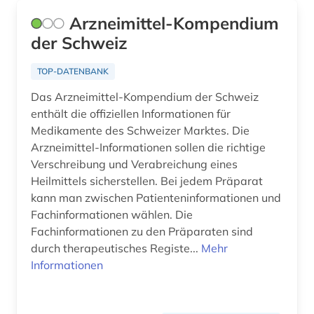
telegrafie (1)
Arzneimittel-Kompendium
telekommunikation (1)
der Schweiz
theater (2)
TOP-DATENBANK
theatergeschichte (1)
Das Arzneimittel-Kompendium der Schweiz
enthält die offiziellen Informationen für
tiere (1)
Medikamente des Schweizer Marktes. Die
Arzneimittel-Informationen sollen die richtige
tunnel (1)
Verschreibung und Verabreichung eines
tunnelbau (1)
Heilmittels sicherstellen. Bei jedem Präparat
kann man zwischen Patienteninformationen und
umwelt (1)
Fachinformationen wählen. Die
Fachinformationen zu den Präparaten sind
umweltbelastung (1)
durch therapeutisches Registe...
Mehr
umweltinformation (1)
Informationen
umweltrecht (1)