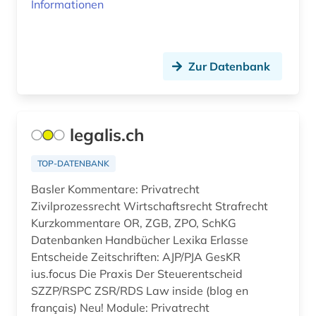
Informationen
lexikon (3)
liechtenstein (7)
Zur Datenbank
literatur (1)
literaturwissenschaft (3)
luft (1)
legalis.ch
luxemburg (1)
TOP-DATENBANK
luzern (2)
Basler Kommentare: Privatrecht
Zivilprozessrecht Wirtschaftsrecht Strafrecht
malerei (1)
Kurzkommentare OR, ZGB, ZPO, SchKG
Datenbanken Handbücher Lexika Erlasse
manager (1)
Entscheide Zeitschriften: AJP/PJA GesKR
ius.focus Die Praxis Der Steuerentscheid
marktübersicht (1)
SZZP/RSPC ZSR/RDS Law inside (blog en
medienwissenschaft (1)
français) Neu! Module: Privatrecht