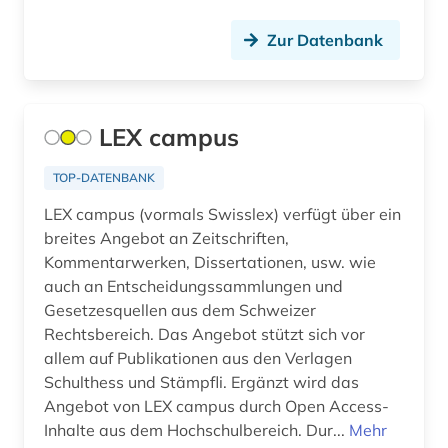
kommentar (4)
Zur Datenbank
komponist (1)
korpus <linguistik> (1)
LEX campus
kulturdenkmal (1)
TOP-DATENBANK
kulturwissenschaften (1)
LEX campus (vormals Swisslex) verfügt über ein
kunst (1)
breites Angebot an Zeitschriften,
Kommentarwerken, Dissertationen, usw. wie
künstler (2)
auch an Entscheidungssammlungen und
künstliche intelligenz (1)
Gesetzesquellen aus dem Schweizer
Rechtsbereich. Das Angebot stützt sich vor
landeskunde (1)
allem auf Publikationen aus den Verlagen
Schulthess und Stämpfli. Ergänzt wird das
landesrecht (1)
Angebot von LEX campus durch Open Access-
landwirtschaft (1)
Inhalte aus dem Hochschulbereich. Dur...
Mehr