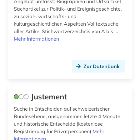
Angebot umfasst: Biographien und Ortsartikel
Sachartikel zur Politik- und Ereignisgeschichte,
pharmakopöe (1)
zu sozial-, wirtschafts- und
pharmazie (2)
kulturgeschichtlichen Aspekten Volltextsuche
aller Artikel Stichwortverzeichnis von A bis ...
plattform (1)
Mehr Informationen
politik (1)
portal (1)
Zur Datenbank
porzellan (1)
post (1)
Justement
postkarte (1)
Suche in Entscheiden auf schweizerischer
presse (2)
Bundesebene, ausgenommen letzte 4 Monate
und historische Entscheide (kostenlose
pressearchiv (1)
Registrierung für Privatpersonen)
Mehr
privatrecht (1)
Informationen