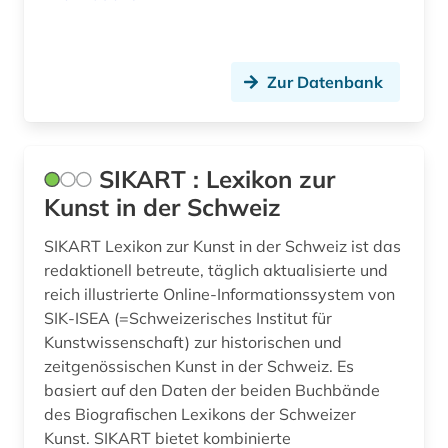
würdenträger (1)
zeitschrift (7)
Zur Datenbank
zeitung (15)
zeitungsartikel (1)
SIKART : Lexikon zur
zeitzeuge (1)
Kunst in der Schweiz
zürich (2)
SIKART Lexikon zur Kunst in der Schweiz ist das
österreich (15)
redaktionell betreute, täglich aktualisierte und
reich illustrierte Online-Informationssystem von
SIK-ISEA (=Schweizerisches Institut für
Kunstwissenschaft) zur historischen und
zeitgenössischen Kunst in der Schweiz. Es
basiert auf den Daten der beiden Buchbände
des Biografischen Lexikons der Schweizer
Kunst. SIKART bietet kombinierte