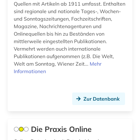
grenzüberschreitende kooperation (1)
Quellen mit Artikeln ab 1911 umfasst. Enthalten
sind regionale und nationale Tages-, Wochen-
großbetrieb (1)
und Sonntagszeitungen, Fachzeitschriften,
Magazine, Nachrichtenagenturen und
handschrift (1)
Onlinequellen bis hin zu Beständen von
mittlerweile eingestellten Publikationen.
holz (1)
Vermehrt werden auch internationale
hydrologie (1)
Publikationen aufgenommen (z.B. Die Welt,
Welt am Sonntag, Wiener Zeit...
Mehr
import (1)
Informationen
institution (1)
international (1)
Zur Datenbank
inventar (1)
island (1)
Die Praxis Online
italianistik (3)