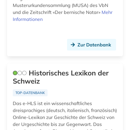
Musterurkundensammlung (MUSA) des VbN
naturwissenschaften (1)
und die Zeitschrift «Der bernische Notar»
Mehr
Informationen
norm (1)
norwegen (1)
notariat (1)
Zur Datenbank
online-publikation (4)
organisation (1)
Historisches Lexikon der
ort (1)
Schweiz
ostmitteleuropa (1)
TOP-DATENBANK
parlament (2)
Das e-HLS ist ein wissenschaftliches
dreisprachiges (deutsch, italienisch, französisch)
parlamentsdrucksache (1)
Online-Lexikon zur Geschichte der Schweiz von
der Urgeschichte bis zur Gegenwart. Das
person (1)