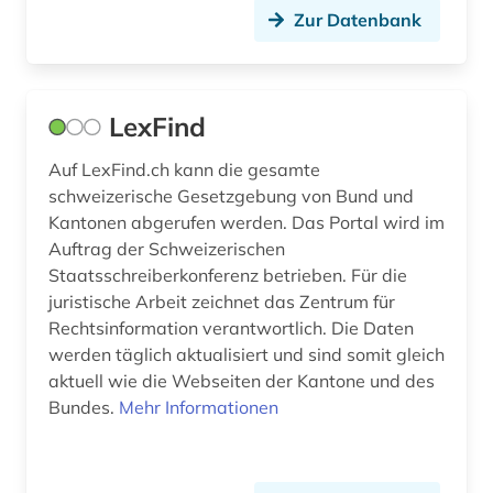
unternehmen (3)
Zur Datenbank
unternehmensbeteiligung (1)
unternehmensinformation (1)
LexFind
unternehmenskauf (1)
Auf LexFind.ch kann die gesamte
urkunde (1)
schweizerische Gesetzgebung von Bund und
Kantonen abgerufen werden. Das Portal wird im
verbundkatalog (1)
Auftrag der Schweizerischen
Staatsschreiberkonferenz betrieben. Für die
verkehr (1)
juristische Arbeit zeichnet das Zentrum für
verwaltungsrat (aktienrecht) (1)
Rechtsinformation verantwortlich. Die Daten
werden täglich aktualisiert und sind somit gleich
verwaltungsrecht (1)
aktuell wie die Webseiten der Kantone und des
Bundes.
Mehr Informationen
verwaltungsräte (1)
verwaltungswissenschaft (3)