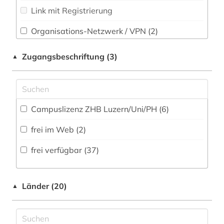
Slavistik (0)
Link mit Registrierung
bundesversammlung (1)
Soziologie (4)
chemische industrie (1)
Organisations-Netzwerk / VPN (2)
Sport (1)
Shibboleth
darstellende kunst (1)
Zugangsbeschriftung (3)
▲
Technik (1)
Zugriff vor Ort
datenarchiv (2)
Theologie und Religionswissenschaften (1)
deutsches reich (1)
Werkstoffwissenschaften und
Campuslizenz ZHB Luzern/Uni/PH (6)
Fertigungstechnik (1)
deutsches sprachgebiet (1)
frei im Web (2)
deutschland (15)
Wirtschaftswissenschaften (16)
frei verfügbar (37)
deutschsprachiger raum (1)
Wissenschaftsforschung (0)
Wissenschaftskunde, Forschung, Hochschul-,
digitalisat (1)
Museumswesen (2)
Länder (20)
▲
dissertation (1)
druckwerk (3)