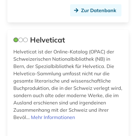
Zur Datenbank
sprachentwicklung (1)
sprachkritik (1)
sprachpolitik (1)
Helveticat
sprachpraxis (1)
Helveticat ist der Online-Katalog (OPAC) der
Schweizerischen Nationalbibliothek (NB) in
sprachwissenschaft (2)
Bern, der Spezialbibliothek für Helvetica. Die
Helvetica-Sammlung umfasst nicht nur die
staatshandbuch (1)
gesamte literarische und wissenschaftliche
stadt (1)
Buchproduktion, die in der Schweiz verlegt wird,
sondern auch alte oder moderne Werke, die im
stammbaum (1)
Ausland erschienen sind und irgendeinen
Zusammenhang mit der Schweiz und ihrer
statistik (4)
Bevöl...
Mehr Informationen
steuerrecht (1)