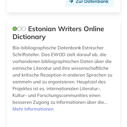
Zur Datenbank
religionswissenschaftliches studium (1)
rock (1)
rock-musik (1)
Estonian Writers Online
Dictionary
romanistik (1)
Bio-bibliographische Datenbank Estnischer
rumänien (1)
Schriftsteller. Das EWOD zielt darauf ab, die
saarland (1)
vorhandenen bibliographischen Daten über die
estnische Literatur und ihre wissenschaftliche
satellitenbild (1)
und kritische Rezeption in anderen Sprachen zu
sammeln und zu organisieren. Hauptziel des
satellitenbilder (1)
Projektes ist es, internationalen Literatur-,
schleswig-holstein (1)
Kultur- und Forschungscommunities einen
besseren Zugang zu Informationen über die...
schlüsselwort (1)
Mehr Informationen
schriftsteller (5)