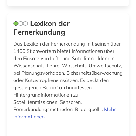
komponist (1)
Lexikon der
komponistin (1)
Fernerkundung
koptisch (1)
Das Lexikon der Fernerkundung mit seinen über
korpus (1)
1400 Stichwörtern bietet Informationen über
den Einsatz von Luft- und Satellitenbildern in
korpus (3)
Wissenschaft, Lehre, Wirtschaft, Umweltschutz,
kostenrechnung (1)
bei Planungsvorhaben, Sicherheitsüberwachung
oder Katastropheneinsätzen. Es deckt den
kultur (1)
gestiegenen Bedarf an handfesten
Hintergrundinformationen zu
kulturwissenschaften (1)
Satellitenmissionen, Sensoren,
Fernerkundungsmethoden, Bilderquell...
Mehr
kunst (6)
Informationen
kunstgeschichte (3)
künste (1)