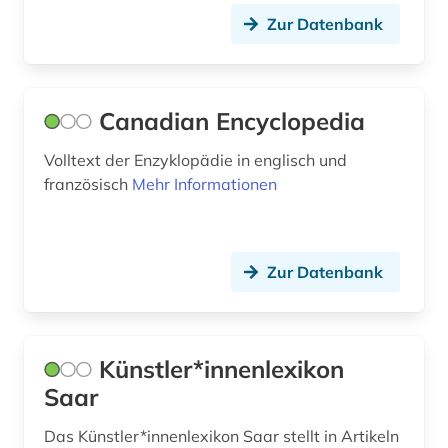
schule (1)
Zur Datenbank
schwedisch (1)
schweiz (3)
Canadian Encyclopedia
schüler (1)
Volltext der Enzyklopädie in englisch und
soziales sicherungssistem (1)
französisch
Mehr Informationen
spanien (3)
sprachwissenschaft (4)
Zur Datenbank
stadtarchiv (1)
statistik (1)
Künstler*innenlexikon
steuerrecht (1)
Saar
stoff (1)
Das Künstler*innenlexikon Saar stellt in Artikeln