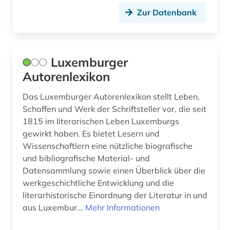
Zur Datenbank
künstler (1)
künstlerdatenbank (1)
Luxemburger
künstlerin (1)
Autorenlexikon
landeskunde (1)
Das Luxemburger Autorenlexikon stellt Leben,
lexikon (100)
Schaffen und Werk der Schriftsteller vor, die seit
1815 im literarischen Leben Luxemburgs
liechtenstein (1)
gewirkt haben. Es bietet Lesern und
limnologie (1)
Wissenschaftlern eine nützliche biografische
und bibliografische Material- und
literatur (3)
Datensammlung sowie einen Überblick über die
werkgeschichtliche Entwicklung und die
literaturwissenschaft (2)
literarhistorische Einordnung der Literatur in und
aus Luxembur...
Mehr Informationen
luxemburg (1)
luxemburger literaturarchiv (1)