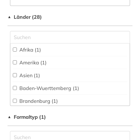
Slavistik (3)
einblattholzschnitt (1)
Soziologie (1)
Länder (28)
▲
elektronisches buch (1)
Sport (0)
elektrotechnik (1)
Technik (4)
endokrinologie (2)
Afrika (1)
Theologie und Religionswissenschaften (10)
englisch (2)
Amerika (1)
Werkstoffwissenschaften und
entdeckung (1)
Fertigungstechnik (0)
Asien (1)
enzyklopädie (7)
Wirtschaftswissenschaften (4)
Baden-Wuerttemberg (1)
epoche (1)
Wissenschaftsforschung (1)
Brandenburg (1)
Wissenschaftskunde, Forschung, Hochschul-,
erfindung (1)
Daenemark (1)
Museumswesen (0)
Formaltyp (1)
▲
estland (1)
Deutschland (13)
ethnologie (1)
Estland (1)