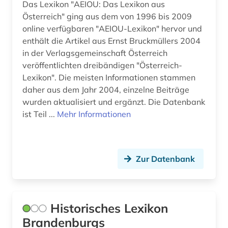
Das Lexikon "AEIOU: Das Lexikon aus
ungarn (1)
Österreich" ging aus dem von 1996 bis 2009
online verfügbaren "AEIOU-Lexikon" hervor und
usa (1)
enthält die Artikel aus Ernst Bruckmüllers 2004
verhalten (1)
in der Verlagsgemeinschaft Österreich
veröffentlichten dreibändigen "Österreich-
versuchsplanung (1)
Lexikon". Die meisten Informationen stammen
daher aus dem Jahr 2004, einzelne Beiträge
verzeichnis (1)
wurden aktualisiert und ergänzt. Die Datenbank
weltliteratur (1)
ist Teil ...
Mehr Informationen
westfalen-lippe (1)
wirtschaft (1)
Zur Datenbank
wirtschaftsinformatik (1)
wäsche (1)
Historisches Lexikon
wörterbuch (20)
Brandenburgs