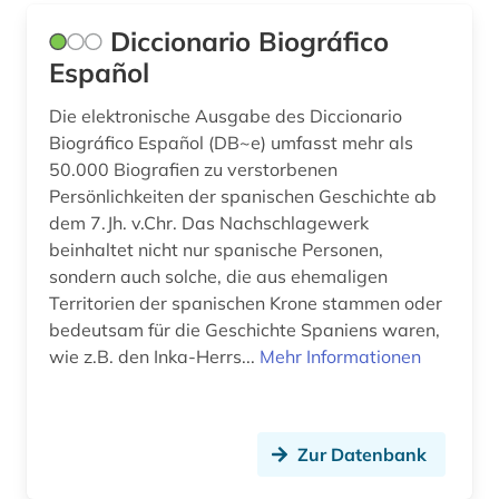
musik (4)
Diccionario Biográfico
musiker (2)
Español
musikwissenschaft (1)
Die elektronische Ausgabe des Diccionario
nachschlagewerk (15)
Biográfico Español (DB~e) umfasst mehr als
50.000 Biografien zu verstorbenen
naturwissenschaft (1)
Persönlichkeiten der spanischen Geschichte ab
dem 7.Jh. v.Chr. Das Nachschlagewerk
neurologie (1)
beinhaltet nicht nur spanische Personen,
neurowissenschaften (3)
sondern auch solche, die aus ehemaligen
Territorien der spanischen Krone stammen oder
nichtchristliche religion (1)
bedeutsam für die Geschichte Spaniens waren,
wie z.B. den Inka-Herrs...
Mehr Informationen
nordfriesland (1)
organist (1)
Zur Datenbank
orgelbauer (1)