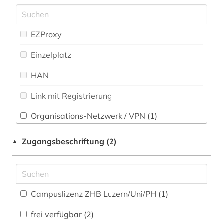
Medizin (8)
buchführung (1)
Zeitungs-, Zeitschriftenbibliographie (0
)
Militärwissenschaft (0)
chemie (6)
EZProxy
Musikwissenschaft (7)
chemometrie (1)
Einzelplatz
Natur- und Umweltschutz (2)
christentum (1)
HAN
Pädagogik (2)
christliche ikonographie (1)
Link mit Registrierung
Philosophie (3)
computer (1)
Organisations-Netzwerk / VPN (1)
Physik (1)
controlling (1)
Shibboleth
Zugangsbeschriftung (2)
▲
Politologie (3)
deutsch (4)
Zugriff vor Ort
Psychologie (1)
deutsches sprachgebiet (1)
Rechtswissenschaft (4)
deutschland (4)
Campuslizenz ZHB Luzern/Uni/PH (1)
Romanistik (6)
dialekt (1)
frei verfügbar (2)