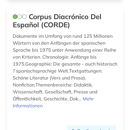
orgelkomponist (1)
pharmazie (5)
Corpus Diacrónico Del
Español (CORDE)
physik (2)
Dokumente im Umfang von rund 125 Millionen
polen (1)
Wörtern von den Anfängen der spanischen
politologie (1)
Sprache bis 1975 unter Anwendung einer Reihe
von Kriterien. Chronologie: Anfänge bis
psychologie (1)
1975.Geographie: Die gesamte - auch historisch
? spanischsprachige Welt.Textgattungen:
pädagogik (1)
Schöne Literatur (Vers und Prosa),
recht (2)
Nonfiction.Themenbereiche: Didaktik,
Wissenschaft, Gesellschaft, Presse und
reime (1)
Öffentlichkeit, Geschichte, Dok...
Mehr
Informationen
religion (3)
religionswissenschaft (2)