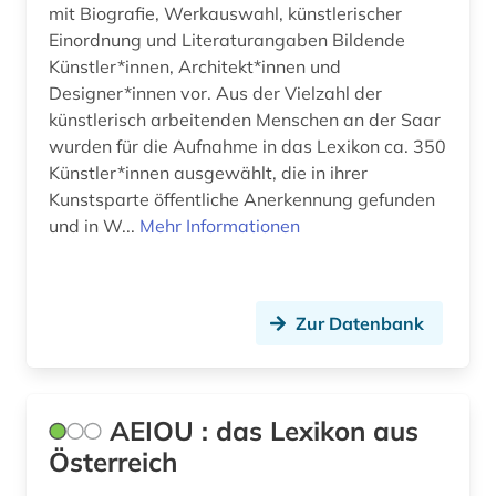
mit Biografie, Werkauswahl, künstlerischer
synonyme (1)
Einordnung und Literaturangaben Bildende
technik (1)
Künstler*innen, Architekt*innen und
Designer*innen vor. Aus der Vielzahl der
technologie (1)
künstlerisch arbeitenden Menschen an der Saar
wurden für die Aufnahme in das Lexikon ca. 350
templerorden (1)
Künstler*innen ausgewählt, die in ihrer
theatergeschichte (1)
Kunstsparte öffentliche Anerkennung gefunden
und in W...
Mehr Informationen
theologie (1)
theologische ethik (1)
Zur Datenbank
thüringen (1)
tschechien (1)
umweltschutz (2)
AEIOU : das Lexikon aus
Österreich
umweltwissenschaften (1)