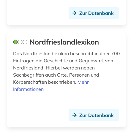
malerei (1)
Zur Datenbank
marxismus (1)
mathematik (2)
Nordfrieslandlexikon
medienwissenschaft (1)
Das Nordfrieslandlexikon beschreibt in über 700
medizin (2)
Einträgen die Geschichte und Gegenwart von
Nordfriesland. Hierbei werden neben
mensch (1)
Sachbegriffen auch Orte, Personen und
Körperschaften beschrieben.
Mehr
menschheit (2)
Informationen
mersch (1)
mode (1)
Zur Datenbank
molekularbiologie (1)