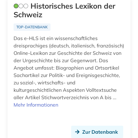
Historisches Lexikon der
iberoromanistik (2)
Schweiz
ikonographie (1)
TOP-DATENBANK
indien (1)
Das e-HLS ist ein wissenschaftliches
dreisprachiges (deutsch, italienisch, französisch)
informatik (3)
Online-Lexikon zur Geschichte der Schweiz von
juden (1)
der Urgeschichte bis zur Gegenwart. Das
Angebot umfasst: Biographien und Ortsartikel
jüdische geschichte (1)
Sachartikel zur Politik- und Ereignisgeschichte,
zu sozial-, wirtschafts- und
kanada (1)
kulturgeschichtlichen Aspekten Volltextsuche
aller Artikel Stichwortverzeichnis von A bis ...
karlsruhe (1)
Mehr Informationen
klassik (1)
kleidung (1)
Zur Datenbank
kommunikationswissenschaft (1)