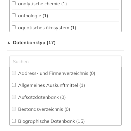
analytische chemie (1)
Buch- und Bibliothekswesen,
Informationswissenschaft (0)
anthologie (1)
Chemie und Pharmazie (6)
aquatisches ökosystem (1)
Elektrotechnik, Elektronik, Nachrichtentechnik
arbeiterbewegung (1)
Datenbanktyp (17)
▲
(1)
arbeitsrecht (1)
Energietechnik (0)
asien (1)
Ethnologie (2)
Address- und Firmenverzeichnis (0
)
audiothek (1)
Geographie (4)
Allgemeines Auskunftmittel (1
)
autor (2)
Geowissenschaften (2)
Aufsatzdatenbank (0
)
balkanromanistik (1)
Germanistik. Niederlandistik. Skandinavistik
(10)
Bestandsverzeichnis (0
)
betriebswirtschaftslehre (1)
Geschichte (20)
Biographische Datenbank (15
)
bibel (3)