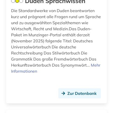
Duden Sprachwissen
Rumänien (1)
germanistik (2)
Die Standardwerke von Duden beantworten
Saarland (1)
kurz und prägnant alle Fragen rund um Sprache
geschichte (15)
Schleswig-Holstein (2)
und zu ausgewählten Spezialthemen wie
geschichte 1945- (1)
Wirtschaft, Recht und Medizin.Das Duden-
Schweiz (4)
Paket im Munzinger-Portal enthält derzeit
geschichte <1150 (1)
(November 2025) folgende Titel: Deutsches
Spanien (4)
Universalwörterbuch Die deutsche
gesundheitsmarkt (1)
Thueringen (1)
Rechtschreibung Das Stilwörterbuch Die
gesundheitswesen in deutschland (1)
Grammatik Das große Fremdwörterbuch Das
Tschechische Republik (2)
Herkunftswörterbuch Das Synonymwört...
Mehr
hermeneutik (1)
Informationen
Tuerkei (1)
hirnforschung (1)
USA (1)
hispanistik (3)
Ungarn (2)
Zur Datenbank
hormon (2)
hydrologie (1)