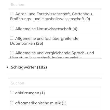
Agrar- und Forstwissenschaft, Gartenbau,
Ernährungs- und Haushaltswissenschaft (0)
Allgemeine Naturwissenschaft (4)
Allgemeine und fachübergreifende
Datenbanken (25)
Allgemeine und vergleichende Sprach- und
Literaturwissenschaft. Indogermanistik.
Außereuropäische Sprachen und Literaturen (8)
Schlagwörter (182)
▲
Anglistik. Amerikanistik (2)
Archäologie (1)
Architektur, Bauingenieur- und
abkürzungen (1)
Vermessungswesen (0)
afroamerikanische musik (1)
Biologie, Biotechnologie (9)