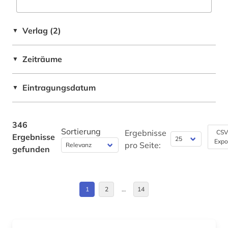
bibel (1)
Byzantinisches Reich (1)
Verlag (2)
▼
bibelwissenschaft (1)
Daenemark (3)
bibliografie (2)
Zeiträume
▼
Deutschland (20)
bibliographie (346)
Deutschland (DDR) (1)
Eintragungsdatum
▼
bibliometrie (1)
Estland (5)
biblioteca de catalunya (1)
Europa (5)
346
Sortierung
Ergebnisse
CSV
Ergebnisse
biblioteca nacional (2)
Expo
Finnland (1)
pro Seite:
gefunden
bibliothek (2)
Frankreich (5)
bilddatenbank (1)
GUS (2)
1
2
…
14
bildung (1)
Großbritannien (9)
biographie (22)
Hessen (1)