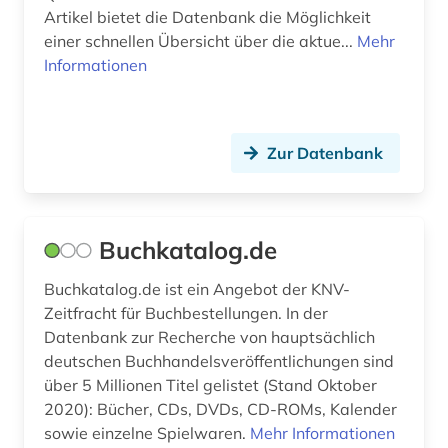
fachdidaktik (1)
Artikel bietet die Datenbank die Möglichkeit
einer schnellen Übersicht über die aktue...
Mehr
familienrecht (1)
Informationen
fernsehsendung (1)
festschrift (1)
Zur Datenbank
fid jüdische studien (1)
fid musikwissenschaft (2)
Buchkatalog.de
fid ost-, ostmittel- und südosteuropa (1)
fid slawistik (1)
Buchkatalog.de ist ein Angebot der KNV-
Zeitfracht für Buchbestellungen. In der
film (2)
Datenbank zur Recherche von hauptsächlich
deutschen Buchhandelsveröffentlichungen sind
filmwissenschaft (1)
über 5 Millionen Titel gelistet (Stand Oktober
2020): Bücher, CDs, DVDs, CD-ROMs, Kalender
flandern (1)
sowie einzelne Spielwaren.
Mehr Informationen