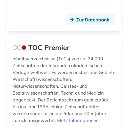
klaviermusik (1)
komponist (1)
Zur Datenbank
kongress (3)
kongressbericht (3)
TOC Premier
konkordanz (3)
Inhaltsverzeichnisse (ToCs) von ca. 24.000
konzentrationslager (1)
Zeitschriften der führenden akademischen
Verlage weltweit. Es werden insbes. die Gebiete
koptologie (1)
Wirtschaftswissenschaften,
korea (2)
Naturwissenschaften, Geistes- und
Sozialwissenschaften, Technik und Medizin
kriminalliteratur (1)
abgedeckt. Der Berichtszeitraum geht zurück
bis ins Jahr 1995, einige Zeitschriftentitel
kultur (1)
werden sogar bis in die 60er und 70er Jahre
kulturwissenschaften (4)
zurück ausgewertet.
Mehr Informationen