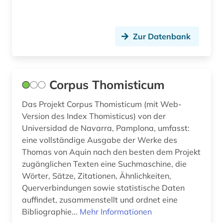
flötenmusik (1)
forschung (3)
Zur Datenbank
franklin (1)
frankreich (3)
Corpus Thomisticum
französisch (3)
Das Projekt Corpus Thomisticum (mit Web-
frau (1)
Version des Index Thomisticus) von der
frauenforschung (1)
Universidad de Navarra, Pamplona, umfasst:
eine vollständige Ausgabe der Werke des
freiwilliger (1)
Thomas von Aquin nach den besten dem Projekt
zugänglichen Texten eine Suchmaschine, die
friedrich nietzsche (1)
Wörter, Sätze, Zitationen, Ähnlichkeiten,
friedrich-ebert-stiftung (1)
Querverbindungen sowie statistische Daten
auffindet, zusammenstellt und ordnet eine
frühe neuzeit (1)
Bibliographie...
Mehr Informationen