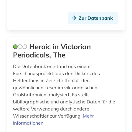
mähren (1)
Zur Datenbank
münchen (1)
nachschlagewerk (1)
nag hammadi (1)
Heroic in Victorian
Periodicals, The
naher osten (1)
Die Datenbank entstand aus einem
nationalbibliothek (1)
Forschungsprojekt, das den Diskurs des
Heldentums in Zeitschriften für den
nationalsozialismus | opfer (1)
gewöhnlichen Leser im viktorianischen
naturwissenschaften (2)
Großbritannien analysiert. Es stellt
bibliographische und analytische Daten für die
neuchâtel (1)
weitere Verwendung durch andere
Wissenschaftler zur Verfügung.
Mehr
neuengland (1)
Informationen
neuseeland (3)