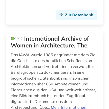
kulturzeitschrift (3)
kunst (2)
Zur Datenbank
künstler (1)
landeskunde (3)
International Archive of
landgraf (1)
Women in Architecture, The
landschaftsarchitektin (1)
Das IAWA wurde 1985 gegründet mit dem Ziel,
die Geschichte des beruflichen Schaffens von
latein (1)
Architektinnen und Vertreterinnen verwandter
Berufsgruppen zu dokumentieren. In einer
lateinamerika (1)
biographischen Datenbank sind inzwischen
lausanne (1)
Informationen über 650 Architektinnen und
Planerinnen aus den USA und weltweit erfasst,
legende (1)
eine Bilddatenbank bietet den Zugriff auf
digitalisierte Dokumente aus dem
leibniz-institut für länderkunde (1)
Archivbestand. Übe...
Mehr Informationen