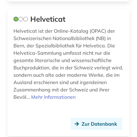
germanistik (1)
gesamtausgabe (2)
Helveticat
geschichte (21)
Helveticat ist der Online-Katalog (OPAC) der
Schweizerischen Nationalbibliothek (NB) in
geschichte 1450-1800 (1)
Bern, der Spezialbibliothek für Helvetica. Die
Helvetica-Sammlung umfasst nicht nur die
geschichte 1500-1700 (1)
gesamte literarische und wissenschaftliche
geschichte 1600-1995 (1)
Buchproduktion, die in der Schweiz verlegt wird,
sondern auch alte oder moderne Werke, die im
geschichte 1641-1700 (1)
Ausland erschienen sind und irgendeinen
Zusammenhang mit der Schweiz und ihrer
geschichte 1650-1800 (1)
Bevöl...
Mehr Informationen
geschichte 1690-1783 (1)
geschichte 1800-1900 (1)
Zur Datenbank
geschichte 1800-1929 (1)