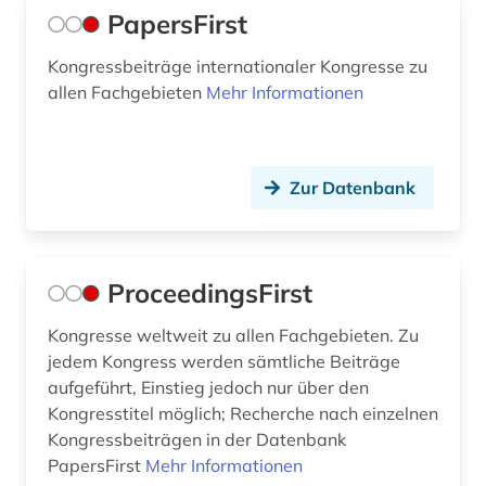
PapersFirst
mikroform (1)
Kongressbeiträge internationaler Kongresse zu
mittelalter (1)
allen Fachgebieten
Mehr Informationen
mittelasien (1)
mittelenglisch (1)
Zur Datenbank
mittelfranken (1)
mode (1)
ProceedingsFirst
montenegro (2)
Kongresse weltweit zu allen Fachgebieten. Zu
morges (1)
jedem Kongress werden sämtliche Beiträge
mozart (1)
aufgeführt, Einstieg jedoch nur über den
Kongresstitel möglich; Recherche nach einzelnen
musenalmanach (1)
Kongressbeiträgen in der Datenbank
PapersFirst
Mehr Informationen
museum (1)