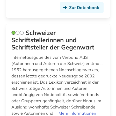
gotha (1)
Zur Datenbank
graphische sammlung albertina (1)
graubünden (1)
Schweizer
graue literatur (1)
Schriftstellerinnen und
Schriftsteller der Gegenwart
großbritannien (5)
Internetausgabe des vom Verband AdS
handke (1)
(Autorinnen und Autoren der Schweiz) erstmals
handschrift (7)
1962 herausgegebenen Nachschlagewerkes,
dessen letzte gedruckte Neuausgabe 2002
hans-jochen vogel (1)
erschienen ist. Das Lexikon verzeichnet in der
Schweiz tätige Autorinnen und Autoren
hebraistik (2)
unabhängig von Nationalität sowie Verbands-
hebräisch (1)
oder Gruppenzugehörigkeit, darüber hinaus im
Ausland wohnhafte Schweizer Schreibende
heidelberger akademie der wissenschaften
sowie Autorinnen und ...
Mehr Informationen
(1)