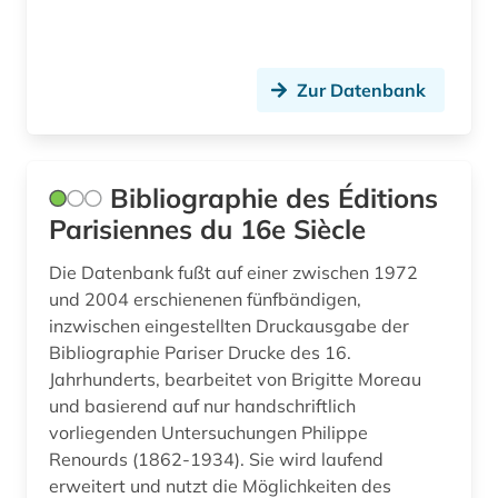
leipzig (1)
lettland (3)
Zur Datenbank
lexikographie (2)
lexikon (1)
Bibliographie des Éditions
library of congress (1)
Parisiennes du 16e Siècle
liegenschaftsverwaltung (1)
Die Datenbank fußt auf einer zwischen 1972
lima (1)
und 2004 erschienenen fünfbändigen,
inzwischen eingestellten Druckausgabe der
linguistik (2)
Bibliographie Pariser Drucke des 16.
Jahrhunderts, bearbeitet von Brigitte Moreau
litauen (1)
und basierend auf nur handschriftlich
literarische zeitschrift (1)
vorliegenden Untersuchungen Philippe
Renourds (1862-1934). Sie wird laufend
literatur (16)
erweitert und nutzt die Möglichkeiten des