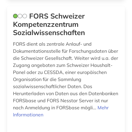
geschichte 1860-1870 (2)
FORS Schweizer
geschichte 1860-1910 (1)
Kompetenzzentrum
geschichte 1920- (1)
Sozialwissenschaften
geschichte 1945 (2)
FORS dient als zentrale Anlauf- und
Dokumentationsstelle für Forschungsdaten über
geschichte <1548-> (1)
die Schweizer Gesellschaft. Weiter wird u.a. der
geschichte <1700-1800> (1)
Zugang angeboten zum Schweizer Haushalt-
Panel oder zu CESSDA, einer europäischen
geschichte anfänge-1750 (1)
Organisation für die Sammlung
sozialwissenschaftlicher Daten. Das
geschichte anfänge-1920 (1)
Herunterladen von Daten aus den Datenbanken
FORSbase und FORS Nesstar Server ist nur
geschichtsbild (2)
nach Anmeldung in FORSbase mögli...
Mehr
gesetzesrecht (1)
Informationen
gesundheitsgefährdung (1)