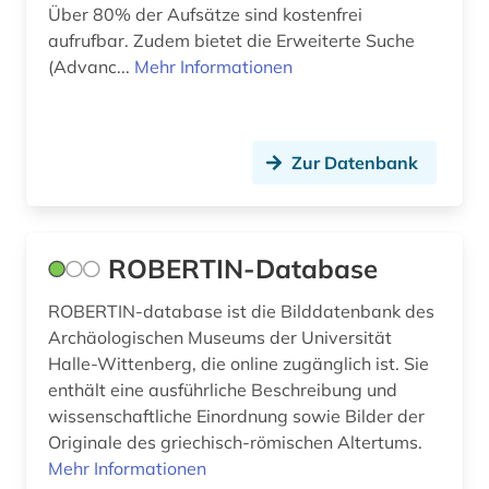
judentum (5)
Über 80% der Aufsätze sind kostenfrei
aufrufbar. Zudem bietet die Erweiterte Suche
jüdische studien (1)
(Advanc...
Mehr Informationen
kalender (1)
kanada (2)
Zur Datenbank
kanton freiburg (1)
katalog (24)
ROBERTIN-Database
katalonien (3)
ROBERTIN-database ist die Bilddatenbank des
kataster (1)
Archäologischen Museums der Universität
Halle-Wittenberg, die online zugänglich ist. Sie
klarinette (1)
enthält eine ausführliche Beschreibung und
klarinettenquintett (1)
wissenschaftliche Einordnung sowie Bilder der
Originale des griechisch-römischen Altertums.
klassische philologie (1)
Mehr Informationen