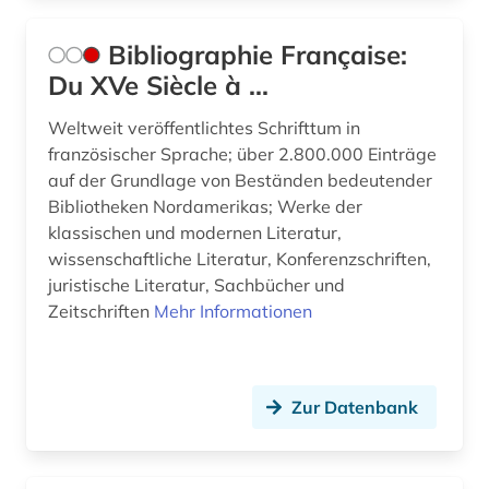
mathematik (6)
Bibliographie Française:
mauretanien (2)
Du XVe Siècle à ...
max planck digital library (1)
Weltweit veröffentlichtes Schrifttum in
französischer Sprache; über 2.800.000 Einträge
max-planck-gesellschaft (1)
auf der Grundlage von Beständen bedeutender
mecklenburg (1)
Bibliotheken Nordamerikas; Werke der
klassischen und modernen Literatur,
medienwissenschaft (2)
wissenschaftliche Literatur, Konferenzschriften,
juristische Literatur, Sachbücher und
medizin (2)
Zeitschriften
Mehr Informationen
menschenrechte (2)
mexiko (3)
Zur Datenbank
mexiko (1)
mikrofiche (1)