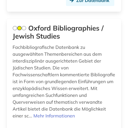
Zur Datenbank
Mittelamerika (2)
chemie (7)
Montenegro (2)
chile (1)
Niederlande (5)
Oxford Bibliographies /
china (1)
Jewish Studies
Niedersachsen (1)
christentum (1)
Fachbibliografische Datenbank zu
Nordamerika (2)
ausgewählten Themenbereichen aus dem
darstellende kunst (2)
Nordrhein-Westfalen (1)
interdisziplinär ausgerichteten Gebiet der
datenarchiv (2)
Jüdischen Studien. Die von
Norwegen (1)
Fachwissenschaftlern kommentierte Bibliografie
designerin (1)
ist in Form von grundlegenden Einführungen um
Oesterreich (6)
enzyklopädisches Wissen erweitert. Mit
deutsch (2)
Osmanisches Reich (1)
umfangreichen Suchfunktionen und
Querverweisen auf thematisch verwandte
deutsches sprachgebiet (11)
Osteuropa (11)
Artikel bietet die Datenbank die Möglichkeit
deutschland (12)
einer sc...
Mehr Informationen
Polen (2)
diaspora (1)