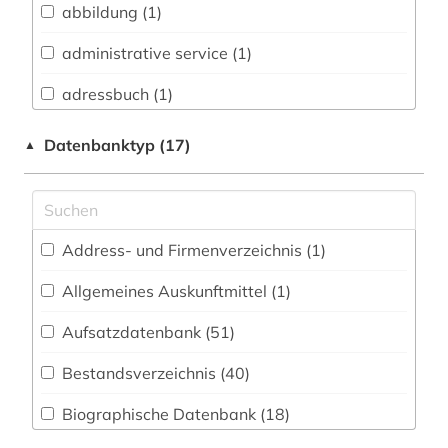
abbildung (1)
Buch- und Bibliothekswesen,
Informationswissenschaft (15)
administrative service (1)
Chemie und Pharmazie (5)
adressbuch (1)
Elektrotechnik, Elektronik, Nachrichtentechnik
afrika (1)
Datenbanktyp (17)
▲
(2)
akademieschrift (1)
Energietechnik (1)
allgemeine sammelwerke (1)
Ethnologie (9)
Address- und Firmenverzeichnis (1
)
almanach (1)
Geographie (10)
Allgemeines Auskunftmittel (1
)
alter orient (1)
Geowissenschaften (2)
Aufsatzdatenbank (51
)
altertum (1)
Germanistik. Niederlandistik. Skandinavistik
(23)
Bestandsverzeichnis (40
)
altfranzösisch (1)
Geschichte (45)
Biographische Datenbank (18
)
amerika (1)