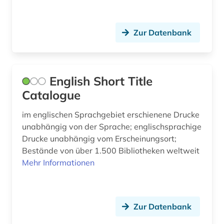
frühes christentum (1)
galicisch-portugiesisch (1)
Zur Datenbank
galloromanistik (4)
gefängnis (1)
English Short Title
geisteswissenschaften (8)
Catalogue
genealogie (1)
im englischen Sprachgebiet erschienene Drucke
unabhängig von der Sprache; englischsprachige
genf (1)
Drucke unabhängig vom Erscheinungsort;
geographie (2)
Bestände von über 1.500 Bibliotheken weltweit
Mehr Informationen
geographische zentralbibliothek (1)
george (1)
Zur Datenbank
george-kreis (1)