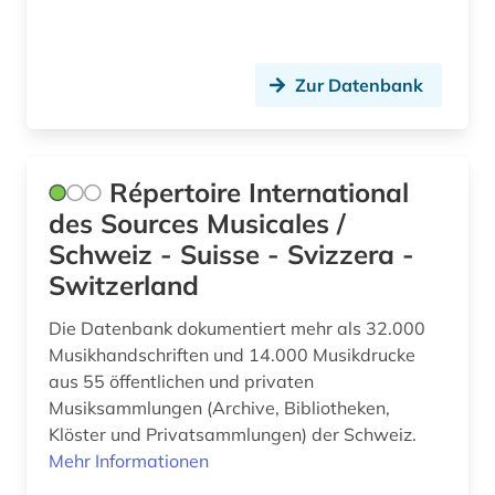
helmut schmidt (1)
Zur Datenbank
hessen (1)
hispanistik (5)
historische linguistik (1)
Répertoire International
des Sources Musicales /
hochleistungswerkstoff (1)
Schweiz - Suisse - Svizzera -
hochschulschrift (6)
Switzerland
humanismus (1)
Die Datenbank dokumentiert mehr als 32.000
Musikhandschriften und 14.000 Musikdrucke
hydrologie (1)
aus 55 öffentlichen und privaten
iberoromanistik (5)
Musiksammlungen (Archive, Bibliotheken,
Klöster und Privatsammlungen) der Schweiz.
indien (1)
Mehr Informationen
informatik (2)