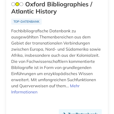
Oxford Bibliographies /
bodleian library (1)
Atlantic History
Irland (6)
brasilien (2)
Israel (4)
TOP-DATENBANK
briefsammlung (1)
Fachbibliografische Datenbank zu
Italien (5)
ausgewählten Themenbereichen aus dem
british library (1)
Kanada (7)
Gebiet der transnationalen Verbindungen
buchdruck (1)
zwischen Europa, Nord- und Südamerika sowie
Korea (1)
Afrika, insbesondere auch aus der Kolonialzeit.
buchhandel (8)
Die von Fachwissenschaftlern kommentierte
Lettland (3)
Bibliografie ist in Form von grundlegenden
buchwesen (1)
Liechtenstein (2)
Einführungen um enzyklopädisches Wissen
erweitert. Mit umfangreichen Suchfunktionen
buchwissenschaft (1)
Litauen (1)
und Querverweisen auf them...
Mehr
bündnerromanisch (1)
Informationen
Makedonien (1)
canada (1)
Mecklenburg-Vorpommern (1)
cd-rom (1)