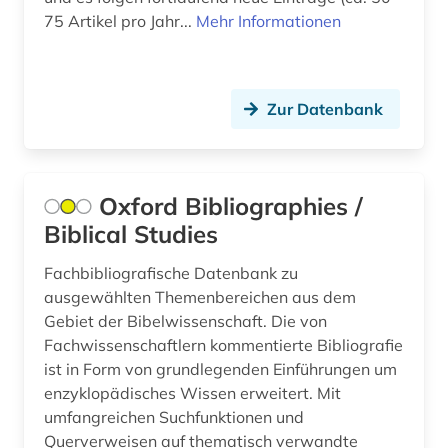
75 Artikel pro Jahr...
Mehr Informationen
enzyklopädie (1)
erfurt (1)
Zur Datenbank
erlebnisbericht (1)
estland (5)
Oxford Bibliographies /
ethnologie (1)
Biblical Studies
etymologie (1)
Fachbibliografische Datenbank zu
europa (1)
ausgewählten Themenbereichen aus dem
Gebiet der Bibelwissenschaft. Die von
europarat (1)
Fachwissenschaftlern kommentierte Bibliografie
europäisches parlament (1)
ist in Form von grundlegenden Einführungen um
enzyklopädisches Wissen erweitert. Mit
evidenz-basierte medizin (1)
umfangreichen Suchfunktionen und
Querverweisen auf thematisch verwandte