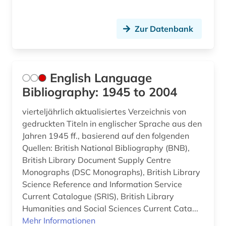
niederlande (3)
Zur Datenbank
niederlandistik (2)
niederländisch (2)
English Language
nordirland (1)
Bibliography: 1945 to 2004
nunavut (1)
vierteljährlich aktualisiertes Verzeichnis von
oberfranken (1)
gedruckten Titeln in englischer Sprache aus den
Jahren 1945 ff., basierend auf den folgenden
oboenmusik (1)
Quellen: British National Bibliography (BNB),
British Library Document Supply Centre
online contents (1)
Monographs (DSC Monographs), British Library
online-ressource (1)
Science Reference and Information Service
Current Catalogue (SRIS), British Library
open access (1)
Humanities and Social Sciences Current Cata...
Mehr Informationen
oper (2)