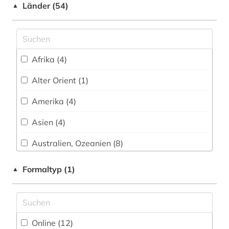
Slavistik (18)
Länder (54)
▲
balkanromanistik (1)
Soziologie (13)
bamberg (1)
Sport (1)
barcelona (1)
Afrika (4)
Technik (8)
bauschaden (1)
Alter Orient (1)
Theologie und Religionswissenschaften (23)
bautechnik (1)
Amerika (4)
Werkstoffwissenschaften und
Fertigungstechnik (3)
bayerische staatsbibliothek (1)
Asien (4)
behörde (1)
Wirtschaftswissenschaften (7)
Australien, Ozeanien (8)
belgien (1)
Wissenschaftsforschung (0)
Baden-Wuerttemberg (1)
Formaltyp (1)
▲
Wissenschaftskunde, Forschung, Hochschul-,
benedikt (1)
Baltikum (1)
Museumswesen (2)
benjamin (1)
Bayern (6)
bern (2)
Online (12
)
Belgien (3)