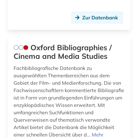
information retrieval (1)
Zur Datenbank
information und dokumentation (1)
ingenieurwissenschaften (2)
Oxford Bibliographies /
inhalt (1)
Cinema and Media Studies
innenarchitektin (1)
Fachbibliografische Datenbank zu
ausgewählten Themenbereichen aus dem
interkulturelle erziehung (2)
Gebiet der Film- und Medienforschung. Die von
internationale brigaden (1)
Fachwissenschaftlern kommentierte Bibliografie
ist in Form von grundlegenden Einführungen um
iranistik (1)
enzyklopädisches Wissen erweitert. Mit
umfangreichen Suchfunktionen und
irland (3)
Querverweisen auf thematisch verwandte
islam (4)
Artikel bietet die Datenbank die Möglichkeit
einer schnellen Übersicht über d...
Mehr