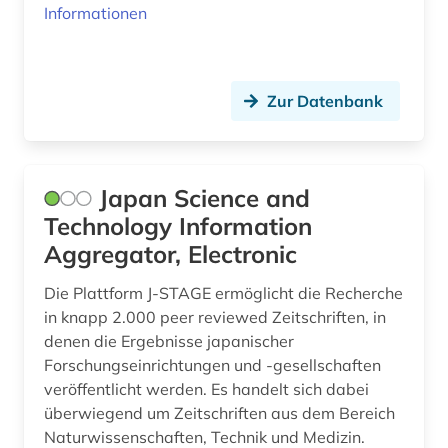
islamwissenschaft (2)
Informationen
israel (2)
italianistik (4)
Zur Datenbank
italien (3)
italienisch (1)
Japan Science and
japan (1)
Technology Information
jazz (1)
Aggregator, Electronic
johann christoph (1)
Die Plattform J-STAGE ermöglicht die Recherche
in knapp 2.000 peer reviewed Zeitschriften, in
johann wolfgang von goethe (1)
denen die Ergebnisse japanischer
Forschungseinrichtungen und -gesellschaften
judaica (1)
veröffentlicht werden. Es handelt sich dabei
judaistik (4)
überwiegend um Zeitschriften aus dem Bereich
Naturwissenschaften, Technik und Medizin.