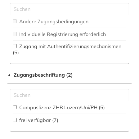
Medizin (8)
architektin (1)
Zeitungs-, Zeitschriftenbibliographie (16
)
Militärwissenschaft (0)
architektur (2)
Andere Zugangsbedingungen
Musikwissenschaft (34)
archäologie (1)
Individuelle Registrierung erforderlich
Natur- und Umweltschutz (3)
aristoteles (1)
Zugang mit Authentifizierungsmechanismen
Pädagogik (9)
(5)
artikel (1)
Philosophie (11)
artikelsuche (1)
Zugangsbeschriftung (2)
▲
Physik (4)
aufsatz (3)
Politologie (17)
august von (1)
Psychologie (5)
Campuslizenz ZHB Luzern/Uni/PH (5)
aurelius augustinus (2)
Rechtswissenschaft (14)
frei verfügbar (7)
ausländer (1)
Romanistik (19)
australien (1)