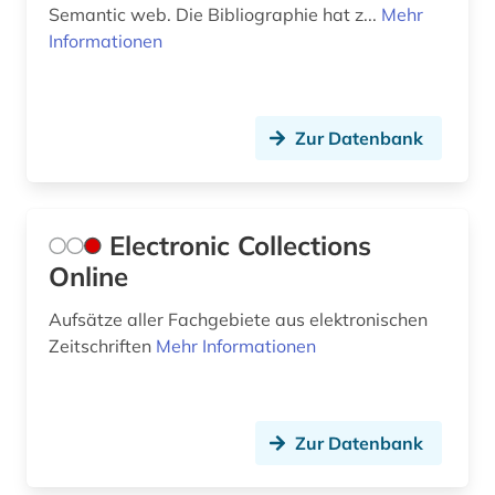
Semantic web. Die Bibliographie hat z...
Mehr
literaturwissenschaft (17)
Informationen
lituanistik (1)
london (1)
Zur Datenbank
ludwig van beethoven (1)
lusitanistik (1)
Electronic Collections
maghreb (1)
Online
makedonien (1)
Aufsätze aller Fachgebiete aus elektronischen
mann (2)
Zeitschriften
Mehr Informationen
marburg <lahn> (1)
maschinenwesen (1)
Zur Datenbank
massenmedien (1)