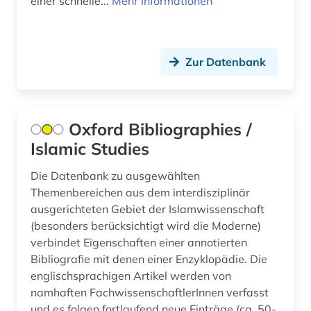
einer schnelle...
Mehr Informationen
USA (14)
elektronische medien (1)
Ungarn (3)
elektronische publikation (1)
Zur Datenbank
elektronische zeitschrift (1)
elektronisches buch (1)
Oxford Bibliographies /
elektronisches publizieren (1)
Islamic Studies
emmanuel lévinas (1)
Die Datenbank zu ausgewählten
Themenbereichen aus dem interdisziplinär
england (1)
ausgerichteten Gebiet der Islamwissenschaft
englisch (5)
(besonders berücksichtigt wird die Moderne)
verbindet Eigenschaften einer annotierten
englische literatur (1)
Bibliografie mit denen einer Enzyklopädie. Die
englischsprachigen Artikel werden von
englisches sprachgebiet (6)
namhaften FachwissenschaftlerInnen verfasst
und es folgen fortlaufend neue Einträge (ca. 50-
entscheidungssammlung (1)