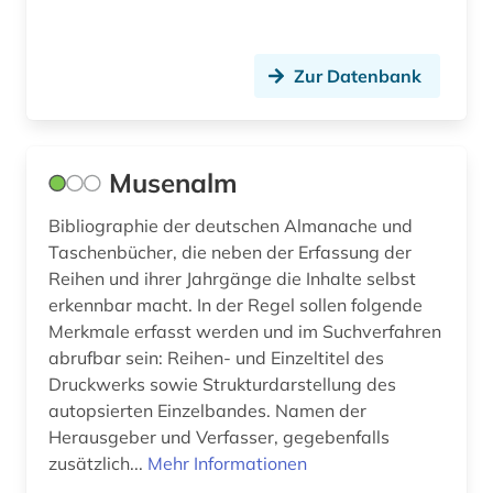
musical (1)
musik (18)
Zur Datenbank
musikalien (1)
musikbibliothek (3)
Musenalm
musikdruck (11)
Bibliographie der deutschen Almanache und
Taschenbücher, die neben der Erfassung der
musiker (2)
Reihen und ihrer Jahrgänge die Inhalte selbst
musikerziehung (1)
erkennbar macht. In der Regel sollen folgende
Merkmale erfasst werden und im Suchverfahren
musikhandschrift (4)
abrufbar sein: Reihen- und Einzeltitel des
Druckwerks sowie Strukturdarstellung des
musiktonträger (1)
autopsierten Einzelbandes. Namen der
musikwissenschaft (1)
Herausgeber und Verfasser, gegebenfalls
zusätzlich...
Mehr Informationen
musikzeitschrift (2)