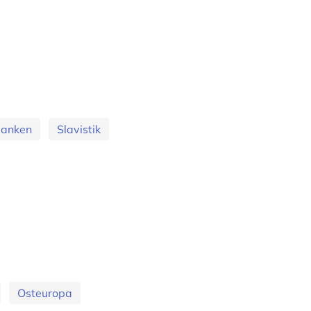
banken
Slavistik
Osteuropa