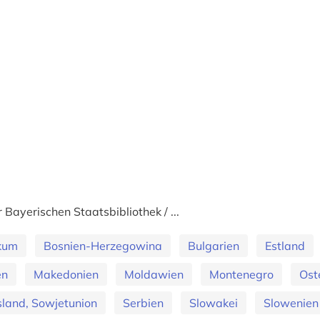
ayerischen Staatsbibliothek / ...
ikum
Bosnien-Herzegowina
Bulgarien
Estland
en
Makedonien
Moldawien
Montenegro
Ost
land, Sowjetunion
Serbien
Slowakei
Slowenien