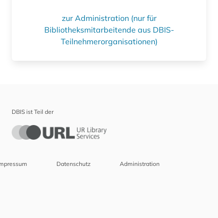
zur Administration (nur für
Bibliotheksmitarbeitende aus DBIS-
Teilnehmerorganisationen)
DBIS ist Teil der
Impressum
Datenschutz
Administration