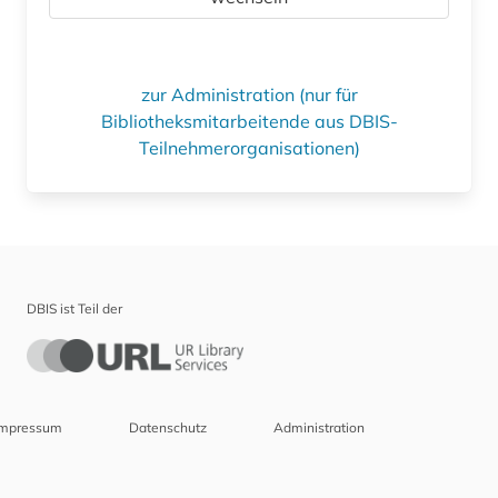
zur Administration (nur für
Bibliotheksmitarbeitende aus DBIS-
Teilnehmerorganisationen)
DBIS ist Teil der
Impressum
Datenschutz
Administration