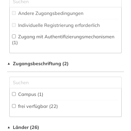
Zeitung (4
)
Musikwissenschaft (2)
bibliometrie (1)
Andere Zugangsbedingungen
Natur- und Umweltschutz (1)
bibliothek (7)
Individuelle Registrierung erforderlich
Pädagogik (4)
biblische archäologie (1)
Zugang mit Authentifizierungsmechanismen
Philosophie (4)
(1)
bildungswesen (1)
Physik (6)
biowissenschaften (1)
Zugangsbeschriftung (2)
▲
Politologie (13)
botanik (1)
Psychologie (5)
bremen (1)
Rechtswissenschaft (10)
Campus (1)
british library document supply centre (1)
Romanistik (11)
frei verfügbar (22)
buddhismus (1)
Slavistik (7)
burkina faso (1)
Soziologie (12)
Länder (26)
▲
chemie (4)