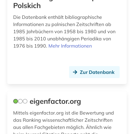
italien (2)
Polskich
jahrbuch (2)
Die Datenbank enthält bibliographische
Informationen zu polnischen Zeitschriften ab
journalismus (2)
1985 Jahrbüchern von 1958 bis 1980 und von
1985 bis 2010 unabhängigen Periodika von
jura (1)
1976 bis 1990.
Mehr Informationen
karibik (1)
karte (1)
Zur Datenbank
katalanien (1)
katalog (9)
eigenfactor.org
kommunikation (1)
Mittels eigenfactor.org ist die Bewertung und
kultur (2)
das Ranking wissenschaftlicher Zeitschriften
kulturgeschichte (1)
aus allen Fachgebieten möglich. Ähnlich wie