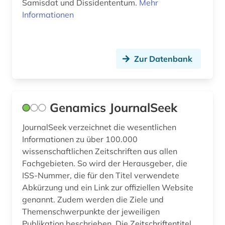
Samisdat und Dissidententum.
Mehr
portugal (2)
Informationen
presse (2)
pressestimme (1)
Zur Datenbank
primärquelle (1)
publikumszeitschrift (1)
Genamics JournalSeek
publizistik (1)
JournalSeek verzeichnet die wesentlichen
pädagogik (1)
Informationen zu über 100.000
wissenschaftlichen Zeitschriften aus allen
recht (3)
Fachgebieten. So wird der Herausgeber, die
ISS-Nummer, die für den Titel verwendete
rechtssprechung (1)
Abkürzung und ein Link zur offiziellen Website
rechtswissenschaft (1)
genannt. Zudem werden die Ziele und
Themenschwerpunkte der jeweiligen
redaktion (2)
Publikation beschrieben. Die Zeitschriftentitel