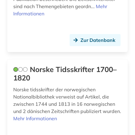
sind nach Themengebieten geordn...
Mehr
regierung (1)
Informationen
regionalbibliografie (1)
reiseliteratur (1)
Zur Datenbank
religion (2)
rezension (2)
Norske Tidsskrifter 1700–
rundfunk (1)
1820
russisch (1)
Norske tidsskrifter der norwegischen
russland (3)
Nationalbibliothek verweist auf Artikel, die
zwischen 1744 und 1813 in 16 norwegischen
samisdat (1)
und 2 dänischen Zeitschriften publiziert wurden.
Mehr Informationen
schweden (1)
schweiz (2)