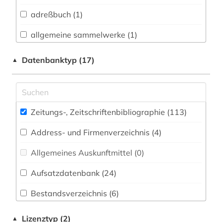
Buch- und Bibliothekswesen,
Informationswissenschaft (6)
adreßbuch (1)
Chemie und Pharmazie (6)
allgemeine sammelwerke (1)
Elektrotechnik, Elektronik, Nachrichtentechnik
alternativbewegung (2)
Datenbanktyp (17)
▲
(4)
angloamerikanischer kulturraum (1)
Energietechnik (4)
arabisch (3)
Ethnologie (4)
Zeitungs-, Zeitschriftenbibliographie (113
)
arabisches sprachgebiet (1)
Geographie (5)
Address- und Firmenverzeichnis (4
)
archival documents (1)
Geowissenschaften (4)
Allgemeines Auskunftmittel (0
)
artikel (1)
Germanistik. Niederlandistik. Skandinavistik
(10)
Aufsatzdatenbank (24
)
audio recordings (1)
Geschichte (18)
Bestandsverzeichnis (6
)
aufsatz (1)
Geschichte der Pädagogik und des
Biographische Datenbank (3
)
baskenland (1)
Lizenztyp (2)
▲
Bildungswesens (0)