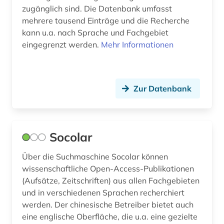
zugänglich sind. Die Datenbank umfasst
naturwissenschaften (1)
mehrere tausend Einträge und die Recherche
newsletter (1)
kann u.a. nach Sprache und Fachgebiet
eingegrenzt werden.
Mehr Informationen
newspaper articles (1)
niederlande (1)
Zur Datenbank
niederländisch (1)
niedersachsen (1)
niger (1)
Socolar
nigeria (1)
Über die Suchmaschine Socolar können
wissenschaftliche Open-Access-Publikationen
nordamerikastudien (1)
(Aufsätze, Zeitschriften) aus allen Fachgebieten
und in verschiedenen Sprachen recherchiert
norwegen (1)
werden. Der chinesische Betreiber bietet auch
online-publikation (1)
eine englische Oberfläche, die u.a. eine gezielte