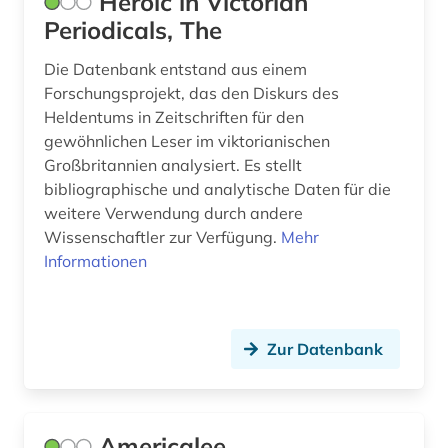
Heroic in Victorian
geschichte 1860-1870 (2)
Periodicals, The
geschichte anfänge-1750 (1)
Die Datenbank entstand aus einem
geschichtsbild (2)
Forschungsprojekt, das den Diskurs des
Heldentums in Zeitschriften für den
geschichtswissenschaften (1)
gewöhnlichen Leser im viktorianischen
Großbritannien analysiert. Es stellt
gesellschaft (1)
bibliographische und analytische Daten für die
gesetzesrecht (1)
weitere Verwendung durch andere
Wissenschaftler zur Verfügung.
Mehr
gesundheitswissenschaften (1)
Informationen
governance (1)
graphic novel (1)
Zur Datenbank
graue literatur (2)
großbritannien (3)
Americalee