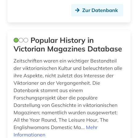
singapur (1)
Zur Datenbank
sowjetunion (1)
sozialgeschichte (1)
Popular History in
Victorian Magazines Database
sozialwissenschaften (3)
soziologie (1)
Zeitschriften waren ein wichtiger Bestandteil
der viktorianischen Kultur und beleuchteten alle
spanien (2)
ihre Aspekte, nicht zuletzt das Interesse der
Viktorianer an der Vergangenheit. Die
spanisch (2)
Datenbank stammt aus einem
Forschungsprojekt über die populäre
spanische philologie (1)
Darstellung von Geschichte in viktorianischen
sprachwissenschaft (2)
Magazinen; namentlich wurden ausgewertet:
All the Year Round, The Leisure Hour, The
staatsrecht (1)
Englishwomans Domestic Ma...
Mehr
Informationen
suchmaschine (1)