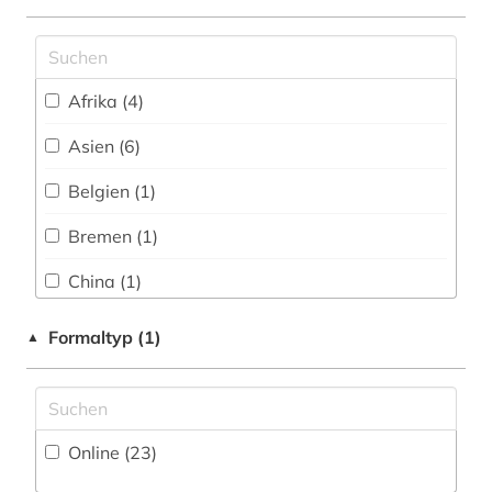
Sport (1)
china (2)
Technik (5)
comic (1)
Afrika (4)
Theologie und Religionswissenschaften (5)
côte divoire (1)
Asien (6)
Werkstoffwissenschaften und
dendi (1)
Fertigungstechnik (3)
Belgien (1)
deutsches sprachgebiet (2)
Wirtschaftswissenschaften (11)
Bremen (1)
Wissenschaftskunde, Forschung, Hochschul-,
deutschland (8)
China (1)
Museumswesen (2)
deutschland <östliche länder> (1)
Deutschland (12)
Formaltyp (1)
▲
die @linke (1)
Deutschland (DDR) (2)
digital database (1)
Frankreich (1)
dänemark (1)
Online (23
)
Großbritannien (5)