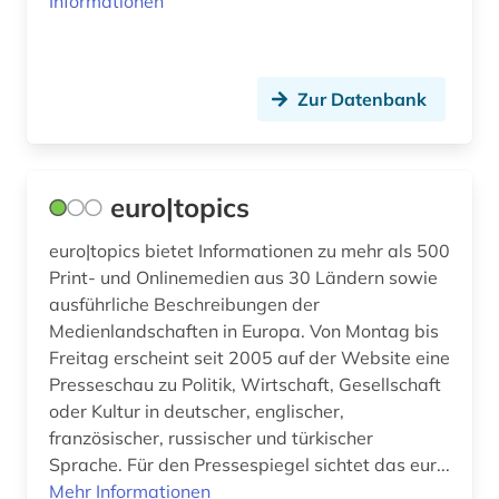
Informationen
wissenschaft (1)
wissenschaftliche zeitschrift (3)
Zur Datenbank
zeitschrift (41)
zeitschriften (2)
euro|topics
zeitschriftenaufsatz (6)
euro|topics bietet Informationen zu mehr als 500
zeitschriftenaufsätze (2)
Print- und Onlinemedien aus 30 Ländern sowie
ausführliche Beschreibungen der
zeitschrifteninhaltsdienst (1)
Medienlandschaften in Europa. Von Montag bis
Freitag erscheint seit 2005 auf der Website eine
zeitschriftenverzeichnis (2)
Presseschau zu Politik, Wirtschaft, Gesellschaft
zeitschtift (1)
oder Kultur in deutscher, englischer,
französischer, russischer und türkischer
zeitung (18)
Sprache. Für den Pressespiegel sichtet das eur...
Mehr Informationen