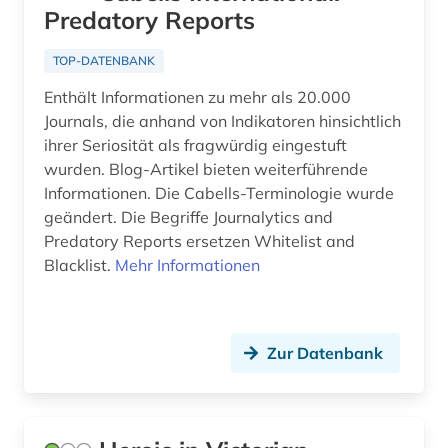
film (1)
Predatory Reports
Schweiz (2)
forschung (1)
Spanien (4)
TOP-DATENBANK
fortlaufendes sammelwerk (1)
Enthält Informationen zu mehr als 20.000
Suedamerika (2)
Journals, die anhand von Indikatoren hinsichtlich
frankreich (1)
Tschechische Republik (1)
ihrer Seriosität als fragwürdig eingestuft
galicien (1)
wurden. Blog-Artikel bieten weiterführende
Tuerkei (1)
Informationen. Die Cabells-Terminologie wurde
geisteswissenschaften (2)
geändert. Die Begriffe Journalytics and
USA (3)
Predatory Reports ersetzen Whitelist and
geographie (1)
Blacklist.
Mehr Informationen
germanistik (1)
geschichte (6)
Zur Datenbank
geschichte 1600-1800 (1)
geschichte 1800-1929 (1)