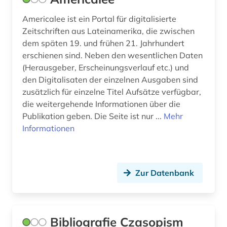
hausa (1)
Americalee ist ein Portal für digitalisierte
hausbesetzung (1)
Zeitschriften aus Lateinamerika, die zwischen
dem späten 19. und frühen 21. Jahrhundert
heimatkunde (2)
erschienen sind. Neben den wesentlichen Daten
hispanistik (4)
(Herausgeber, Erscheinungsverlauf etc.) und
den Digitalisaten der einzelnen Ausgaben sind
historische linguistik (1)
zusätzlich für einzelne Titel Aufsätze verfügbar,
die weitergehende Informationen über die
iberoromanistik (2)
Publikation geben. Die Seite ist nur ...
Mehr
Informationen
informationsmanagement (1)
inhalt (2)
irak (1)
Zur Datenbank
islam (1)
issn (2)
Bibliografie Czasopism