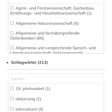
Agrar- und Forstwissenschaft, Gartenbau,
Ernährungs- und Haushaltswissenschaft (1)
Allgemeine Naturwissenschaft (5)
Allgemeine und fachübergreifende
Datenbanken (66)
Allgemeine und vergleichende Sprach- und
Literaturwissenschaft. Indogermanistik.
Außereuropäische Sprachen und Literaturen (12)
Schlagwörter (213)
▲
Anglistik. Amerikanistik (13)
Archäologie (2)
Architektur, Bauingenieur- und
19. jahrhundert (1)
Vermessungswesen (4)
abkürzung (1)
Biologie, Biotechnologie (5)
adressbuch (3)