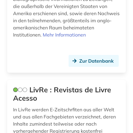
literaturwissenschaft (3)
die außerhalb der Vereinigten Staaten von
Amerika erschienen sind, sowie deren Nachweis
loseblattausgabe (1)
in den teilnehmenden, größtenteils im anglo-
amerikanischen Raum beheimateten
massenkommunikation (3)
Institutionen.
Mehr Informationen
medien (1)
medienwissenschaft (1)
Zur Datenbank
medizin (1)
mla international bibliography (1)
LivRe : Revistas de Livre
mla international bibliography of books and
articles on the modern languages and literatures
Acesso
(1)
In LivRe werden E-Zeitschrfiten aus aller Welt
münchen (1)
und aus allen Fachgebieten verzeichnet, deren
Inhalte zumindest teilweise oder nach
naturschutz (1)
vorhergehender Registrierung kostenfrei