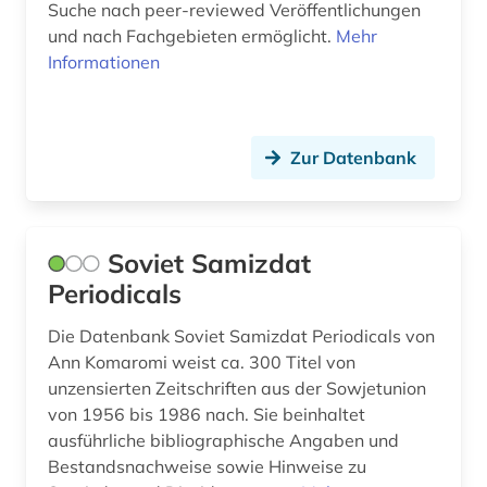
Suche nach peer-reviewed Veröffentlichungen
open access (3)
und nach Fachgebieten ermöglicht.
Mehr
Informationen
open-access (1)
osmanisch (1)
periodica (1)
Zur Datenbank
persisch (1)
photographs (1)
Soviet Samizdat
Periodicals
physik (2)
polen (1)
Die Datenbank Soviet Samizdat Periodicals von
Ann Komaromi weist ca. 300 Titel von
politik (1)
unzensierten Zeitschriften aus der Sowjetunion
von 1956 bis 1986 nach. Sie beinhaltet
politikwissenschaft (1)
ausführliche bibliographische Angaben und
Bestandsnachweise sowie Hinweise zu
politische philosophie (1)