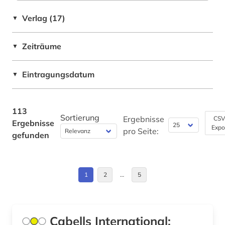
elektronische medien (1)
Italien (2)
Verlag (17)
▼
elektronische zeitschrift (6)
Niederlande (2)
elektronisches buch (1)
Zeiträume
▼
Norwegen (1)
englisch (1)
Oesterreich (2)
Eintragungsdatum
▼
englische literatur (1)
Osmanisches Reich (1)
evaluation (1)
Osteuropa (3)
113
Sortierung
Ergebnisse
CSV
Ergebnisse
fachdidaktik (1)
Expo
Palaestina (1)
pro Seite:
gefunden
fachinformation (1)
Polen (2)
fernsehen (1)
Portugal (2)
1
2
…
5
fid benelux (1)
Russland, Sowjetunion (3)
fid ost-, ostmittel- und südosteuropa (1)
Schweden (1)
Cabells International: