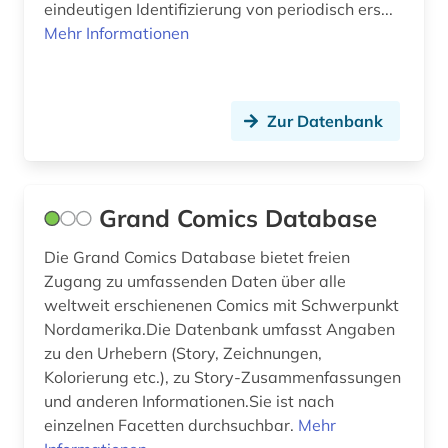
eindeutigen Identifizierung von periodisch ers...
Mehr Informationen
volkswirtschaftswissenschaft (1)
website (1)
weltkrieg &lt;1939-1945&gt; (1)
Zur Datenbank
werbewirtschaft (1)
west africa (1)
Grand Comics Database
wirtschaft (1)
Die Grand Comics Database bietet freien
Zugang zu umfassenden Daten über alle
wirtschaftsentwicklung (1)
weltweit erschienenen Comics mit Schwerpunkt
wirtschaftssystem (1)
Nordamerika.Die Datenbank umfasst Angaben
zu den Urhebern (Story, Zeichnungen,
wirtschaftstheorie (1)
Kolorierung etc.), zu Story-Zusammenfassungen
und anderen Informationen.Sie ist nach
wirtschaftswissenschaften (2)
einzelnen Facetten durchsuchbar.
Mehr
wirtschaftszeitschrift (1)