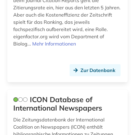
beim Journal Citation Reports geht die
kulturwissenschaften (1)
Zitierungsrate ein, hier aus den letzten 5 Jahren.
Aber auch die Kosteneffizienz der Zeitschrift
kulturzeitschrift (2)
spielt für das Ranking, das jeweils
fachspezifisch aufbereitet wird, eine Rolle.
kunst (1)
eigenfactor.org wird vom Department of
künstler (1)
Biolog...
Mehr Informationen
landeskunde (1)
lateinamerika (2)
Zur Datenbank
liechtenstein (1)
literarische zeitschrift (2)
ICON Database of
literatur (3)
International Newspapers
literaturgeschichte (1)
Die Zeitungsdatenbank der International
Coalition on Newspapers (ICON) enthält
literaturkritik (1)
bibliographische Informationen zu Zeitungen,