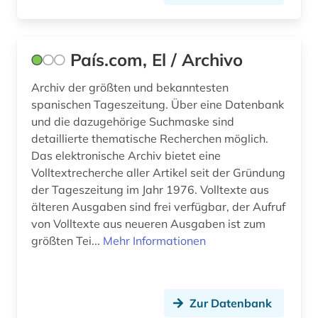
klagenfurt (1)
klimaänderung (1)
País.com, El / Archivo
koblenz (1)
Archiv der größten und bekanntesten
spanischen Tageszeitung. Über eine Datenbank
kohle (1)
und die dazugehörige Suchmaske sind
kolonialgeschichte (1)
detaillierte thematische Recherchen möglich.
Das elektronische Archiv bietet eine
kommunismus (1)
Volltextrecherche aller Artikel seit der Gründung
der Tageszeitung im Jahr 1976. Volltexte aus
kopenhagen (1)
älteren Ausgaben sind frei verfügbar, der Aufruf
kriegsgeschichte (1)
von Volltexte aus neueren Ausgaben ist zum
größten Tei...
Mehr Informationen
kroatien (1)
kuala lumpur (1)
Zur Datenbank
kulmbach (1)