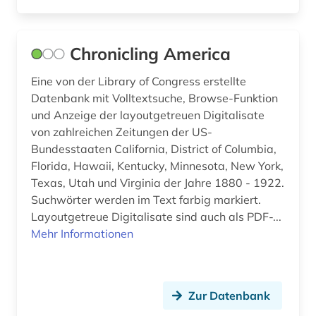
kultur (3)
kulturwissenschaften (6)
Chronicling America
kärnten (1)
Eine von der Library of Congress erstellte
Datenbank mit Volltextsuche, Browse-Funktion
köln (2)
und Anzeige der layoutgetreuen Digitalisate
von zahlreichen Zeitungen der US-
land van altena (1)
Bundesstaaten California, District of Columbia,
landeskunde (8)
Florida, Hawaii, Kentucky, Minnesota, New York,
Texas, Utah und Virginia der Jahre 1880 - 1922.
lausitz (1)
Suchwörter werden im Text farbig markiert.
Layoutgetreue Digitalisate sind auch als PDF-...
lauterbach <hessen> (1)
Mehr Informationen
leipzig (2)
lettland (1)
Zur Datenbank
liechtenstein (1)