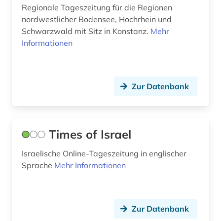
frankfurter allgemeine (1)
Regionale Tageszeitung für die Regionen
nordwestlicher Bodensee, Hochrhein und
frankreich (11)
Schwarzwald mit Sitz in Konstanz.
Mehr
frankreich zeitung (1)
Informationen
französisch (2)
friesland (1)
Zur Datenbank
färöer (1)
führungskraft (1)
Times of Israel
galloromanistik (2)
Israelische Online-Tageszeitung in englischer
gelnhausen (1)
Sprache
Mehr Informationen
genf (1)
geschichte (17)
Zur Datenbank