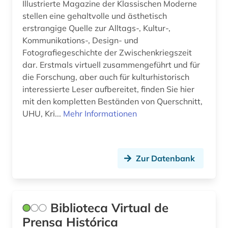
Illustrierte Magazine der Klassischen Moderne
europäische union (1)
stellen eine gehaltvolle und ästhetisch
erstrangige Quelle zur Alltags-, Kultur-,
europäisches schrifttum (1)
Kommunikations-, Design- und
exilpresse (1)
Fotografiegeschichte der Zwischenkriegszeit
dar. Erstmals virtuell zusammengeführt und für
fellbach (1)
die Forschung, aber auch für kulturhistorisch
interessierte Leser aufbereitet, finden Sie hier
fernsehen (1)
mit den kompletten Beständen von Querschnitt,
fernsehsendung (1)
UHU, Kri...
Mehr Informationen
fid anglo american culture &amp; history (1)
fid anglo-american culture (1)
Zur Datenbank
fid asien (1)
fid benelux (1)
Biblioteca Virtual de
fid buch-, bibliotheks- und
Prensa Histórica
informationswissenschaft (1)