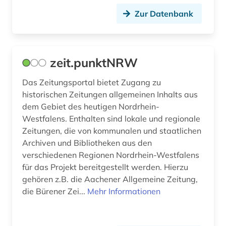
deutschsprachiger raum (1)
Zur Datenbank
Sachsen-Anhalt (1)
digital (1)
Schweden (2)
diplomatie (1)
Schweiz (23)
zeit.punktNRW
district of columbia (1)
Serbien (1)
Das Zeitungsportal bietet Zugang zu
donezk (ukraine) (1)
historischen Zeitungen allgemeinen Inhalts aus
Skandinavien (1)
dem Gebiet des heutigen Nordrhein-
dresden (2)
Westfalens. Enthalten sind lokale und regionale
Spanien (10)
dublin (1)
Zeitungen, die von kommunalen und staatlichen
Suedamerika (6)
Archiven und Bibliotheken aus den
dänemark (2)
verschiedenen Regionen Nordrhein-Westfalens
Suedasien (2)
für das Projekt bereitgestellt werden. Hierzu
earnings calls transkripte (1)
gehören z.B. die Aachener Allgemeine Zeitung,
Suedostasien (6)
edinburgh (1)
die Bürener Zei...
Mehr Informationen
Thueringen (2)
eichstätt (1)
USA (35)