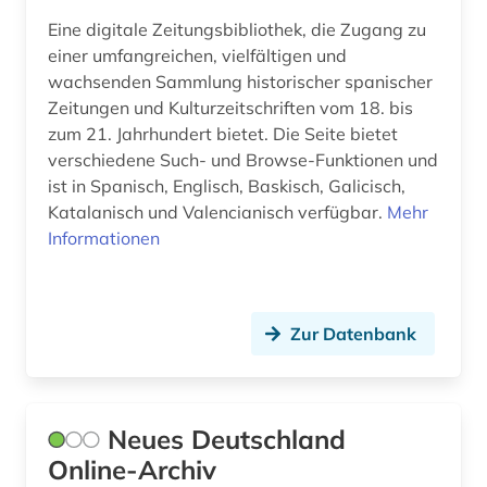
Eine digitale Zeitungsbibliothek, die Zugang zu
fid geschichtswissenschaft (5)
einer umfangreichen, vielfältigen und
wachsenden Sammlung historischer spanischer
fid lateinamerika (4)
Zeitungen und Kulturzeitschriften vom 18. bis
fid nahost-, nordafrika- und islamstudien (5)
zum 21. Jahrhundert bietet. Die Seite bietet
verschiedene Such- und Browse-Funktionen und
fid ost-, ostmittel- und südosteuropa (9)
ist in Spanisch, Englisch, Baskisch, Galicisch,
Katalanisch und Valencianisch verfügbar.
Mehr
filmarchiv (1)
Informationen
financial times (1)
finanzgeschichte (1)
Zur Datenbank
finanzmarkt (1)
finanzwirtschaft (1)
Neues Deutschland
finnland (2)
Online-Archiv
finnlandschweden (1)