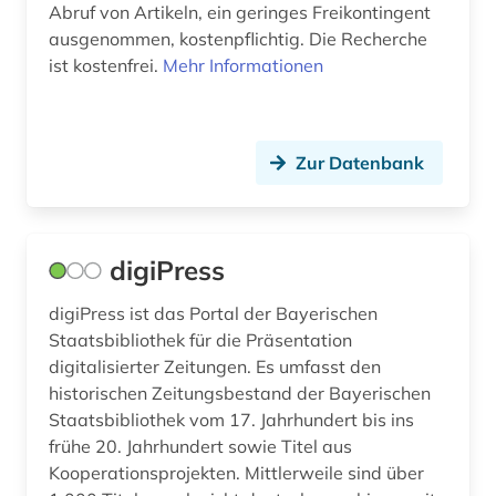
Abruf von Artikeln, ein geringes Freikontingent
japan (1)
ausgenommen, kostenpflichtig. Die Recherche
ist kostenfrei.
Mehr Informationen
jerusalem (1)
jiddistik (1)
journalismus (1)
Zur Datenbank
judaistik (4)
juden (2)
digiPress
judentum (4)
digiPress ist das Portal der Bayerischen
jüdische presse (1)
Staatsbibliothek für die Präsentation
digitalisierter Zeitungen. Es umfasst den
kalifornien (1)
historischen Zeitungsbestand der Bayerischen
Staatsbibliothek vom 17. Jahrhundert bis ins
kambodscha (1)
frühe 20. Jahrhundert sowie Titel aus
Kooperationsprojekten. Mittlerweile sind über
kanada (5)