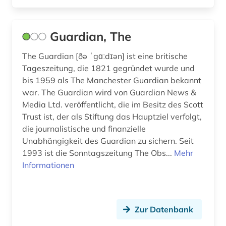
geschichte 1699-1812 (1)
geschichte 1807-1929 (1)
Guardian, The
geschichte 1870-2019 (2)
The Guardian [ðə ˈgɑːdɪən] ist eine britische
geschichte 1918 - 1934 (1)
Tageszeitung, die 1821 gegründet wurde und
bis 1959 als The Manchester Guardian bekannt
geschichte 1918-1933 (1)
war. The Guardian wird von Guardian News &
Media Ltd. veröffentlicht, die im Besitz des Scott
geschichte 1942-1945 (1)
Trust ist, der als Stiftung das Hauptziel verfolgt,
geschichte 1974 (1)
die journalistische und finanzielle
Unabhängigkeit des Guardian zu sichern. Seit
geschichte 1974-1990 (1)
1993 ist die Sonntagszeitung The Obs...
Mehr
Informationen
geschichte 1992- (1)
gesellschaft (2)
gießen (1)
Zur Datenbank