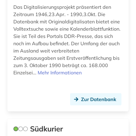
Das Digitalisierungsprojekt präsentiert den
firmen (1)
Zeitraum 1946,23.Apr. - 1990,3.Okt. Die
Datenbank mit Originaldigitalisaten bietet eine
firmenbuch (1)
Volltextsuche sowie eine Kalenderblattfunktion.
Sie ist Teil des Portals DDR-Presse, das sich
flensburg (1)
noch im Aufbau befindet. Der Umfang der auch
florida (1)
im Ausland weit verbreiteten
Zeitungsausgaben seit Erstveröffentlichung bis
flugschrift (3)
zum 3. Oktober 1990 beträgt ca. 168.000
Einzelsei...
Mehr Informationen
forschung (1)
foto (1)
fotografie (1)
Zur Datenbank
fotozeitschrift (1)
frankfurt (2)
Südkurier