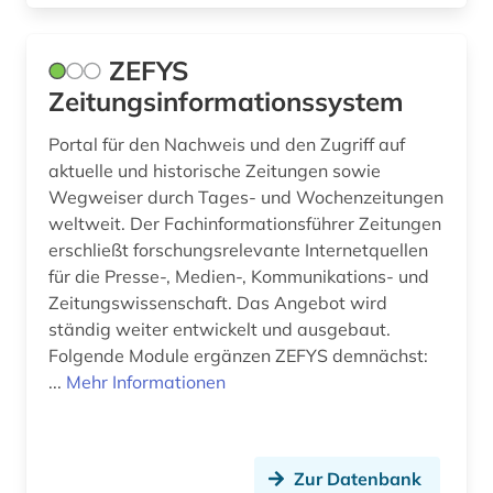
glasgow (1)
glossar (1)
ZEFYS
Zeitungsinformationssystem
governance (1)
graz (1)
Portal für den Nachweis und den Zugriff auf
aktuelle und historische Zeitungen sowie
groningen (1)
Wegweiser durch Tages- und Wochenzeitungen
weltweit. Der Fachinformationsführer Zeitungen
grossbritannien (1)
erschließt forschungsrelevante Internetquellen
für die Presse-, Medien-, Kommunikations- und
großbritannien (25)
Zeitungswissenschaft. Das Angebot wird
grönland (1)
ständig weiter entwickelt und ausgebaut.
Folgende Module ergänzen ZEFYS demnächst:
guangzhou (2)
...
Mehr Informationen
gus (1)
hamburg (6)
Zur Datenbank