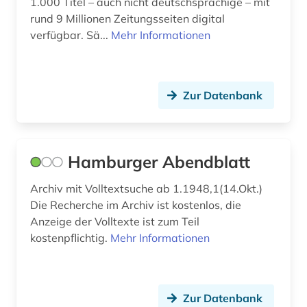
1.000 Titel – auch nicht deutschsprachige – mit
karibik (1)
rund 9 Millionen Zeitungsseiten digital
verfügbar. Sä...
Mehr Informationen
karibik und latino studies (4)
karikatur (1)
Zur Datenbank
karte (1)
katholische kirche (2)
katholische kirche. sancta sedes (1)
Hamburger Abendblatt
katholische zeitung (1)
Archiv mit Volltextsuche ab 1.1948,1(14.Okt.)
Die Recherche im Archiv ist kostenlos, die
kaukasus (1)
Anzeige der Volltexte ist zum Teil
kostenpflichtig.
Mehr Informationen
kentucky (1)
kirchenarchiv (1)
kitzingen (1)
Zur Datenbank