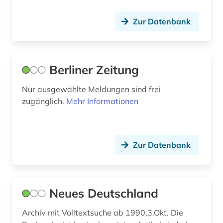
luxemburg (2)
Zur Datenbank
madrid (3)
magazin (1)
Berliner Zeitung
main (2)
Nur ausgewählte Meldungen sind frei
main-taunus-kreis (1)
zugänglich.
Mehr Informationen
mainfranken (2)
mainz (2)
Zur Datenbank
malaiisch (1)
mannheim (1)
Neues Deutschland
maritime wirtschaft (1)
Archiv mit Volltextsuche ab 1990,3.Okt. Die
marktdaten (2)