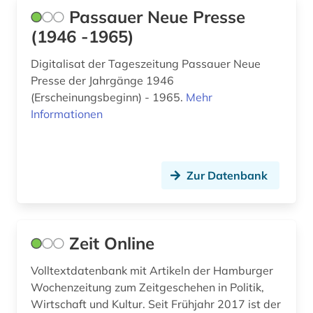
inhalt (1)
Passauer Neue Presse
(1946 -1965)
innerschweiz (1)
Digitalisat der Tageszeitung Passauer Neue
international (1)
Presse der Jahrgänge 1946
(Erscheinungsbeginn) - 1965.
internationale politik (1)
Mehr
Informationen
internationaler handel (1)
irland (3)
Zur Datenbank
islamwissenschaften (1)
island (2)
Zeit Online
israel (4)
italien (8)
Volltextdatenbank mit Artikeln der Hamburger
Wochenzeitung zum Zeitgeschehen in Politik,
jansenismus (1)
Wirtschaft und Kultur. Seit Frühjahr 2017 ist der