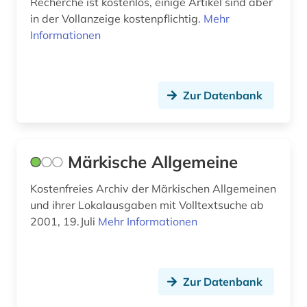
Recherche ist kostenlos, einige Artikel sind aber
in der Vollanzeige kostenpflichtig.
Mehr
marxismus (1)
Informationen
mecklenburg-vorpommern (1)
medienwissenschaft (4)
Zur Datenbank
melchior, lauritz | musiker; sänger; tenor
&lt;sänger&gt;; opernsänger; opernsänger;
sänger (1)
Märkische Allgemeine
mexiko (1)
Kostenfreies Archiv der Märkischen Allgemeinen
mikrocomputer (1)
und ihrer Lokalausgaben mit Volltextsuche ab
militär (2)
2001, 19.Juli
Mehr Informationen
militärwissenschaft (1)
mittlerer osten (1)
Zur Datenbank
moldawien (1)