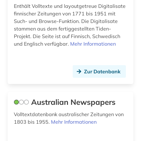
christentum (4)
Enthält Volltexte und layoutgetreue Digitalisate
Nordamerika (7)
finnischer Zeitungen von 1771 bis 1951 mit
coburg (1)
Such- und Browse-Funktion. Die Digitalisate
Nordrhein-Westfalen (7)
computertechnik (1)
stammen aus dem fertiggestellten Tiden-
Norwegen (1)
Projekt. Die Seite ist auf Finnisch, Schwedisch
computerwissenschaft (1)
und Englisch verfügbar.
Mehr Informationen
Oesterreich (20)
darmstadt (1)
Ostasien (1)
datentechnik (1)
Zur Datenbank
Osteuropa (3)
ddr-presse (1)
Polen (2)
ddr-zeitungsportal (1)
Rheinland-Pfalz (5)
Australian Newspapers
deutsches sprachgebiet (1)
Russland, Sowjetunion (21)
Volltextdatenbank australischer Zeitungen von
deutschland (24)
1803 bis 1955.
Mehr Informationen
Saarland (1)
deutschland (ddr) (5)
Sachsen (3)