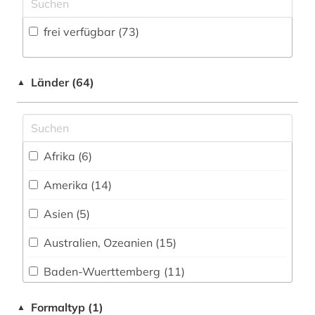
Zeitungs-, Zeitschriftenbibliographie (4
)
Musikwissenschaft (2)
auckland (2)
frei verfügbar (73)
Natur- und Umweltschutz (1)
aufsatz (2)
Pädagogik (6)
Länder (64)
australien (3)
▲
Philosophie (1)
auswanderung (1)
Physik (0)
bad kissingen (1)
Afrika (6)
Politologie (96)
baden (1)
Amerika (14)
Psychologie (0)
baden-württemberg (3)
Asien (5)
Rechtswissenschaft (12)
bamberg (1)
Romanistik (15)
Australien, Ozeanien (15)
bangkok (1)
Slavistik (9)
Baden-Wuerttemberg (11)
bangladesch (1)
Bayern (8)
Soziologie (13)
Formaltyp (1)
▲
barcelona (1)