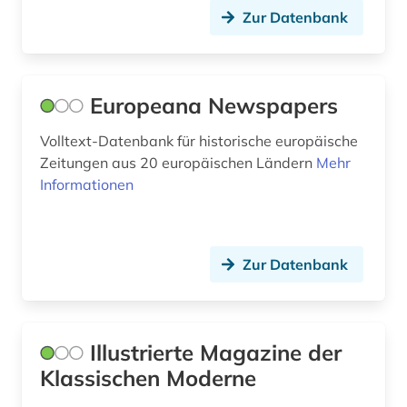
einwanderung (1)
Zur Datenbank
Ukraine (3)
elektronische bibliothek (1)
Ungarn (1)
elektronische zeitschrift (2)
Europeana Newspapers
Vatikanstadt (4)
elektronische zeitung (7)
Volltext-Datenbank für historische europäische
elektronisches buch (1)
Zeitungen aus 20 europäischen Ländern
Mehr
Informationen
england (1)
englisch (1)
Zur Datenbank
erster weltkrieg (7)
estland (1)
eu (1)
Illustrierte Magazine der
Klassischen Moderne
europa (1)