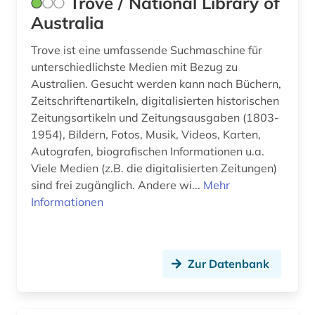
Trove / National Library of
hofheim (1)
Australia
hong kong (1)
Trove ist eine umfassende Suchmaschine für
unterschiedlichste Medien mit Bezug zu
hongkong (1)
Australien. Gesucht werden kann nach Büchern,
humoristische presse (2)
Zeitschriftenartikeln, digitalisierten historischen
Zeitungsartikeln und Zeitungsausgaben (1803-
iberoromanistik (3)
1954), Bildern, Fotos, Musik, Videos, Karten,
Autografen, biografischen Informationen u.a.
idstein (1)
Viele Medien (z.B. die digitalisierten Zeitungen)
indien (4)
sind frei zugänglich. Andere wi...
Mehr
Informationen
informatik (1)
informationstechnik (1)
Zur Datenbank
informationswissenschaft (1)
ingolstadt (1)