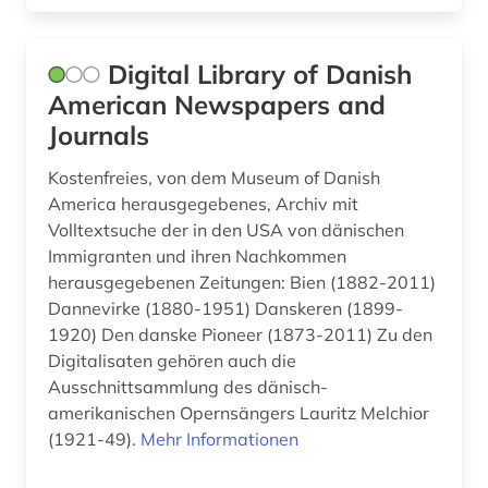
litauen (1)
Digital Library of Danish
literatur (6)
American Newspapers and
literaturnaja gazeta (2)
Journals
literaturwissenschaft (3)
Kostenfreies, von dem Museum of Danish
America herausgegebenes, Archiv mit
logistik (1)
Volltextsuche der in den USA von dänischen
Immigranten und ihren Nachkommen
london (17)
herausgegebenen Zeitungen: Bien (1882-2011)
lorraine (1)
Dannevirke (1880-1951) Danskeren (1899-
1920) Den danske Pioneer (1873-2011) Zu den
los angeles (1)
Digitalisaten gehören auch die
Ausschnittsammlung des dänisch-
lothringen (1)
amerikanischen Opernsängers Lauritz Melchior
luhansk (1)
(1921-49).
Mehr Informationen
lusitanistik (1)