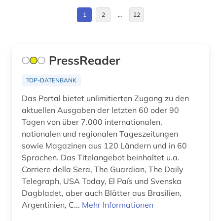
bibliographie (3)
Frankreich (15)
1
2
…
22
bibliothekswissenschaft (1)
GUS (2)
bilanz (1)
Großbritannien (38)
PressReader
biodiversität (1)
Hamburg (3)
bonn (2)
TOP-DATENBANK
Hessen (16)
Das Portal bietet unlimitierten Zugang zu den
boston <mass.> (1)
aktuellen Ausgaben der letzten 60 oder 90
Irland (5)
boulevardpresse (1)
Tagen von über 7.000 internationalen,
Island (3)
nationalen und regionalen Tageszeitungen
boulevardzeitung (1)
sowie Magazinen aus 120 Ländern und in 60
Israel (8)
Sprachen. Das Titelangebot beinhaltet u.a.
branchenberichte (2)
Corriere della Sera, The Guardian, The Daily
Italien (10)
Telegraph, USA Today, El País und Svenska
brandenburg (1)
Dagbladet, aber auch Blätter aus Brasilien,
Japan (3)
bretagne (1)
Argentinien, C...
Mehr Informationen
Kanada (9)