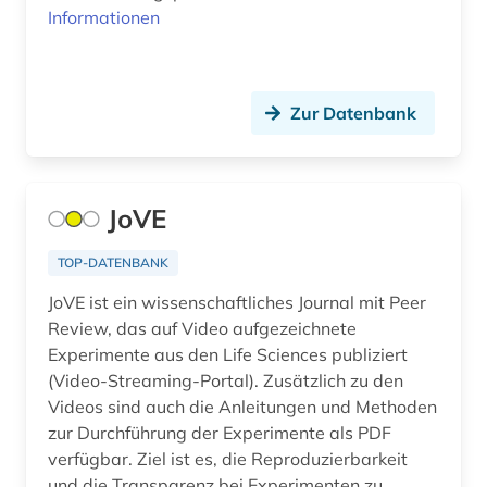
Jugoslawien (3)
Informationen
aristoteles (1)
Kanada (2)
arktis (2)
Kroatien (3)
Zur Datenbank
armenien (2)
Lettland (2)
artefakte (1)
Litauen (3)
artenvielfalt (1)
JoVE
Mecklenburg-Vorpommern (3)
arthur (1)
TOP-DATENBANK
Mittelamerika (4)
aruba (1)
JoVE ist ein wissenschaftliches Journal mit Peer
Montenegro (2)
Review, das auf Video aufgezeichnete
asch (1)
Experimente aus den Life Sciences publiziert
Niederlande (24)
(Video-Streaming-Portal). Zusätzlich zu den
aschach (1)
Videos sind auch die Anleitungen und Methoden
Niedersachsen (4)
asien (4)
zur Durchführung der Experimente als PDF
verfügbar. Ziel ist es, die Reproduzierbarkeit
Nordamerika (3)
astronomie (3)
und die Transparenz bei Experimenten zu