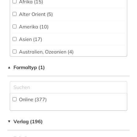
Afrika (15)
angewandte wissenschaften (1)
Alter Orient (5)
animationsfilm (1)
Amerika (10)
anne frank (1)
Asien (17)
ansichtskarte (1)
Australien, Ozeanien (4)
ansichtspostkarte (4)
Baden-Wuerttemberg (3)
Formaltyp (1)
▲
anthologie (3)
Baltikum (2)
anthropologie (1)
Bayern (21)
antifaschismus (1)
Online (377
)
Belgien (2)
antike (10)
Berlin (3)
antikensammlung (2)
Verlag (196)
▼
Bosnien-Herzegowina (3)
antisemitismus (motiv) (1)