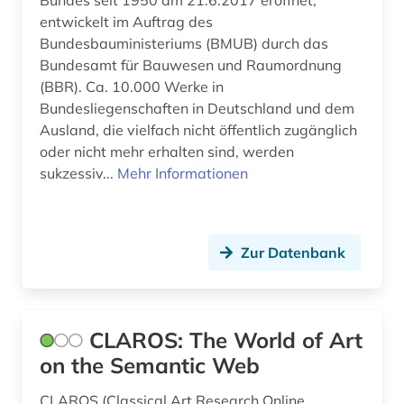
Bundes seit 1950 am 21.6.2017 eröffnet,
biblische archäologie (1)
entwickelt im Auftrag des
Bundesbauministeriums (BMUB) durch das
biblische motive (1)
Bundesamt für Bauwesen und Raumordnung
biblische stoffe (1)
(BBR). Ca. 10.000 Werke in
Bundesliegenschaften in Deutschland und dem
bild (15)
Ausland, die vielfach nicht öffentlich zugänglich
oder nicht mehr erhalten sind, werden
bild motiv (1)
sukzessiv...
Mehr Informationen
bildarchiv (9)
bildatlas (1)
Zur Datenbank
bildband (2)
bildbearbeitung (2)
CLAROS: The World of Art
bildbeschreibung (1)
on the Semantic Web
bilddatenbank (48)
CLAROS (Classical Art Research Online