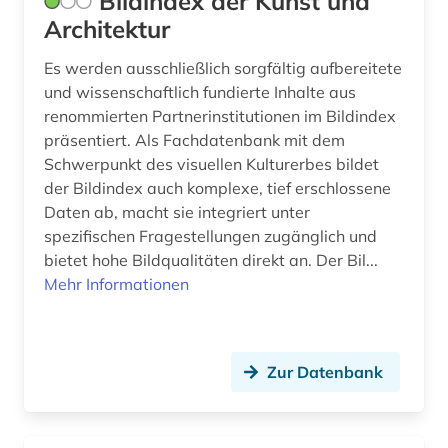
Bildindex der Kunst und
Architektur
chronik (2)
Es werden ausschließlich sorgfältig aufbereitete
coleoptera (1)
und wissenschaftlich fundierte Inhalte aus
comic (2)
renommierten Partnerinstitutionen im Bildindex
präsentiert. Als Fachdatenbank mit dem
computeranimation (1)
Schwerpunkt des visuellen Kulturerbes bildet
der Bildindex auch komplexe, tief erschlossene
computerkunst (1)
Daten ab, macht sie integriert unter
spezifischen Fragestellungen zugänglich und
copyright (1)
bietet hohe Bildqualitäten direkt an. Der Bil...
corinth (1)
Mehr Informationen
corpus (1)
courtauld institute of art <london> (1)
Zur Datenbank
cranach (1)
côte divoire (1)