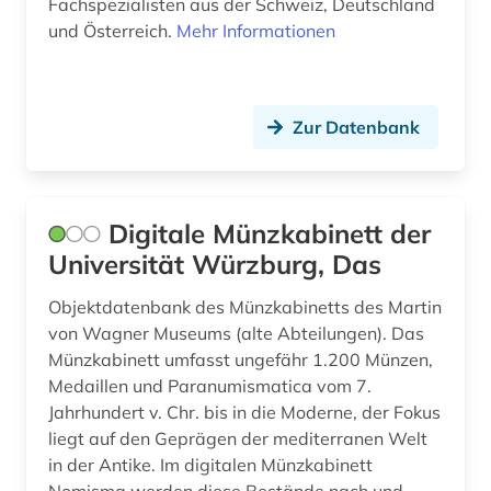
Fachspezialisten aus der Schweiz, Deutschland
Roemisches Reich (8)
und Österreich.
Mehr Informationen
augenzeuge (3)
Rumänien (2)
augenzeugenbericht (1)
Russland, Sowjetunion (19)
auktion (1)
Zur Datenbank
Saarland (1)
auktionshaus (1)
Sachsen (5)
auktionshäuser (1)
Digitale Münzkabinett der
Sachsen-Anhalt (4)
Universität Würzburg, Das
auktionskatalog (5)
Schleswig-Holstein (4)
auktionspreis (1)
Objektdatenbank des Münzkabinetts des Martin
von Wagner Museums (alte Abteilungen). Das
Schweden (82)
ausbildung (1)
Münzkabinett umfasst ungefähr 1.200 Münzen,
Schweiz (22)
Medaillen und Paranumismatica vom 7.
auschwitz-prozess (1)
Jahrhundert v. Chr. bis in die Moderne, der Fokus
Serbien (4)
liegt auf den Geprägen der mediterranen Welt
ausgrabung (2)
in der Antike. Im digitalen Münzkabinett
Skandinavien (2)
aussprache (2)