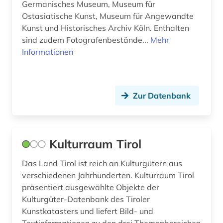
bergbau (1)
Germanisches Museum, Museum für
Ostasiatische Kunst, Museum für Angewandte
bergen (norwegen) (1)
Kunst und Historisches Archiv Köln. Enthalten
sind zudem Fotografenbestände...
Mehr
berlin (7)
Informationen
berlin-kreuzberg (1)
berliner mauer (1)
Zur Datenbank
bern (1)
berufliche weiterbildung (1)
Kulturraum Tirol
besetzung (1)
Das Land Tirol ist reich an Kulturgütern aus
bestand (2)
verschiedenen Jahrhunderten. Kulturraum Tirol
bestandserhaltung (1)
präsentiert ausgewählte Objekte der
Kulturgüter-Datenbank des Tiroler
bestandsverzeichnis (1)
Kunstkatasters und liefert Bild- und