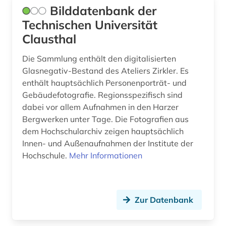
Bilddatenbank der
dahlbergh, erik jönsson | offizier; architekt;
Technischen Universität
zeichner; kartograf; historiker; beamter;
Clausthal
generalgouverneur (2)
darmstadt (1)
Die Sammlung enthält den digitalisierten
Glasnegativ-Bestand des Ateliers Zirkler. Es
darstellende kunst (3)
enthält hauptsächlich Personenporträt- und
Gebäudefotografie. Regionsspezifisch sind
data science (1)
dabei vor allem Aufnahmen in den Harzer
Bergwerken unter Tage. Die Fotografien aus
datenbank (1)
dem Hochschularchiv zeigen hauptsächlich
datensammlung (1)
Innen- und Außenaufnahmen der Institute der
Hochschule.
Mehr Informationen
ddr (1)
deckenmalerei (2)
Zur Datenbank
dehio, georg | kunsthistoriker; hochschullehrer;
historiker; maler; zeichner (1)