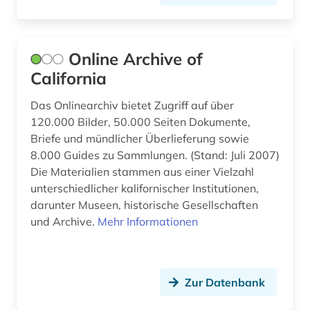
deutsches museum von meisterwerken der
naturwissenschaft und technik (1)
deutsches reich (1)
Online Archive of
California
deutschland (31)
Das Onlinearchiv bietet Zugriff auf über
deutschland (1)
120.000 Bilder, 50.000 Seiten Dokumente,
Briefe und mündlicher Überlieferung sowie
deutschland (bundesrepublik) (2)
8.000 Guides zu Sammlungen. (Stand: Juli 2007)
deutschland (ddr) (7)
Die Materialien stammen aus einer Vielzahl
unterschiedlicher kalifornischer Institutionen,
dia (1)
darunter Museen, historische Gesellschaften
und Archive.
Mehr Informationen
diagnose (1)
dialekt (1)
dialektologie (1)
Zur Datenbank
die lebensbeschreibungen der beruehmtesten