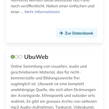
Nomisma werden diese Bestände nach und
Slowakei (3)
nach veröffentlicht. Neben einer einfachen und
ausstellung (4)
einer ...
Mehr Informationen
Slowenien (1)
ausstellungskatalog (1)
Spanien (8)
australien (3)
Zur Datenbank
Suedamerika (9)
auswanderer (1)
Suedasien (2)
auswanderung (1)
UbuWeb
Suedostasien (1)
autobiografische literatur (2)
Suedosteuropa (8)
Online Sammlung von visuellen, audio und
außenhandel (2)
geschriebenem Material, das für nicht-
Thueringen (6)
kommerzielle und Bildungszwecke frei
außenpolitik (1)
zugänglich ist. Ubuweb ist eine komplett
Tschechische Republik (5)
avantgarde (2)
unabhängige Quelle, die sich allen Strömungen
der Avantgarde, Ethnopoetik und outsider arts
Tuerkei (3)
bad reichenhall (1)
widmet. Es gibt ein grosses Archiv von seltenen
USA (27)
mp3 Audio-Aufnahmen, Tonkunst, Videokunst,
baden-württemberg (1)