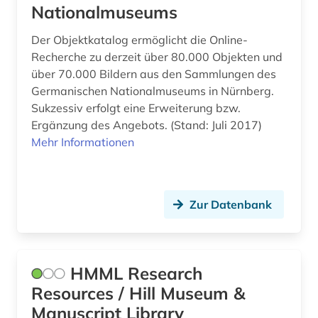
Nationalmuseums
bulgarien (1)
Der Objektkatalog ermöglicht die Online-
bundesarchiv-bildarchiv (1)
Recherche zu derzeit über 80.000 Objekten und
über 70.000 Bildern aus den Sammlungen des
bundesstiftung zur aufarbeitung der sed-
Germanischen Nationalmuseums in Nürnberg.
diktatur (1)
Sukzessiv erfolgt eine Erweiterung bzw.
bundeswasserstraße (1)
Ergänzung des Angebots. (Stand: Juli 2017)
Mehr Informationen
bunker (2)
burg (1)
Zur Datenbank
burkina faso (1)
business (1)
bærum (1)
HMML Research
Resources / Hill Museum &
böhmen (1)
Manuscript Library