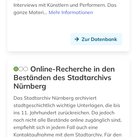
Interviews mit Künstlern und Performern. Das
Ukraine (7)
ballangen (1)
ganze Materi...
Mehr Informationen
Ungarn (6)
ballett (1)
Vatikanstadt (2)
baltikum (1)
Zur Datenbank
Zypern (1)
banknote (1)
barock (3)
Online-Recherche in den
bauernhof (1)
Beständen des Stadtarchivs
Nürnberg
baum (2)
Das Stadtarchiv Nürnberg archiviert
bautechnik (1)
stadtgeschichtlich wichtige Unterlagen, die bis
bauvorhaben (1)
ins 11. Jahrhundert zurückreichen. Da jedoch
noch nicht alle Bestände online zugänglich sind,
bauwerk (2)
empfiehlt sich in jedem Fall auch eine
Kontaktaufnahme mit dem Stadtarchiv. Für den