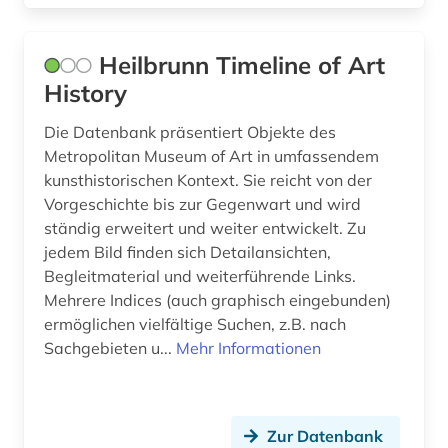
designer (1)
designerin (1)
Heilbrunn Timeline of Art
History
desktop-publishing (1)
Die Datenbank präsentiert Objekte des
deutsch (1)
Metropolitan Museum of Art in umfassendem
deutsch-deutsche grenze (1)
kunsthistorischen Kontext. Sie reicht von der
Vorgeschichte bis zur Gegenwart und wird
deutsche (1)
ständig erweitert und weiter entwickelt. Zu
jedem Bild finden sich Detailansichten,
deutsche demokratische republik (1)
Begleitmaterial und weiterführende Links.
Mehrere Indices (auch graphisch eingebunden)
deutsche kolonialgesellschaft (1)
ermöglichen vielfältige Suchen, z.B. nach
deutscher alpenverein (1)
Sachgebieten u...
Mehr Informationen
deutscher orden (1)
deutsches historisches museum (2)
Zur Datenbank