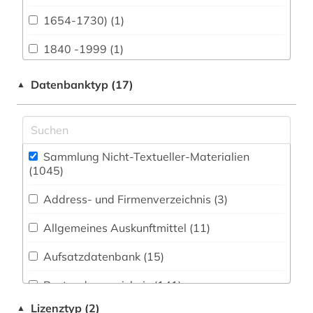
Buch- und Bibliothekswesen,
Informationswissenschaft (44)
1654-1730) (1)
Chemie und Pharmazie (8)
1840 -1999 (1)
Elektrotechnik, Elektronik, Nachrichtentechnik
1968 (1)
Datenbanktyp (17)
▲
(11)
3d-karte (1)
Energietechnik (1)
aalborg (1)
Ethnologie (94)
Sammlung Nicht-Textueller-Materialien
aarhus (5)
(1045
)
Geographie (57)
abbildung (5)
Address- und Firmenverzeichnis (3
)
Geowissenschaften (13)
abbildungen (2)
Allgemeines Auskunftmittel (11
)
Germanistik. Niederlandistik. Skandinavistik
(26)
abholzung (1)
Aufsatzdatenbank (15
)
Geschichte (475)
abraham (1)
Bestandsverzeichnis (141
)
Geschichte der Pädagogik und des
abrüstung (1)
Lizenztyp (2)
▲
Bildungswesens (2)