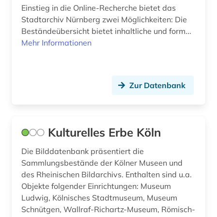
bauzeichnung (1)
Einstieg in die Online-Recherche bietet das
Stadtarchiv Nürnberg zwei Möglichkeiten: Die
bayerisch schwaben (1)
Beständeübersicht bietet inhaltliche und form...
bayerische motoren-werke (1)
Mehr Informationen
bayerische staatsgemäldesammlungen (1)
bayern (6)
Zur Datenbank
bekleidung (1)
belgien (1)
Kulturelles Erbe Köln
belgische fotografie (1)
Die Bilddatenbank präsentiert die
belgische kultur (1)
Sammlungsbestände der Kölner Museen und
des Rheinischen Bildarchivs. Enthalten sind u.a.
belgische kunst (1)
Objekte folgender Einrichtungen: Museum
Ludwig, Kölnisches Stadtmuseum, Museum
benin (1)
Schnütgen, Wallraf-Richartz-Museum, Römisch-