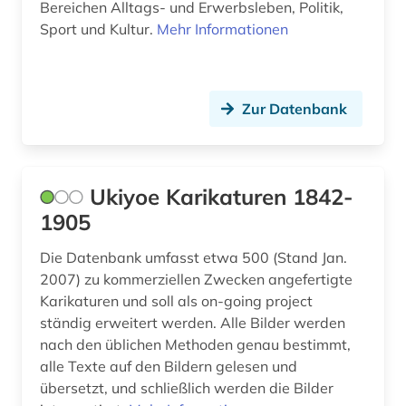
Bereichen Alltags- und Erwerbsleben, Politik,
blauer reiter (2)
Sport und Kultur.
Mehr Informationen
bochum (1)
bodenkunde (1)
Zur Datenbank
bollnäs (1)
book of kells (1)
Ukiyoe Karikaturen 1842-
borgholm (1)
1905
bornholm (1)
Die Datenbank umfasst etwa 500 (Stand Jan.
bosnien-herzegowina (2)
2007) zu kommerziellen Zwecken angefertigte
Karikaturen und soll als on-going project
botanik (3)
ständig erweitert werden. Alle Bilder werden
nach den üblichen Methoden genau bestimmt,
botanischer garten (1)
alle Texte auf den Bildern gelesen und
übersetzt, und schließlich werden die Bilder
brahms, johannes | komponist; pianist (1)