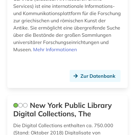
bildende kunst (6)
Services) ist eine internationale Informations-
und Kommunikationsplattform für die Forschung
bilder (5)
zur griechischen und römischen Kunst der
Antike. Sie ermöglicht eine übergreifende Suche
bildliche darstellung (4)
über die Bestände der großen Sammlungen
bildmaterial (1)
universitärer Forschungseinrichtungen und
Museen.
Mehr Informationen
bildnis (8)
bildnisgrafik (1)
Zur Datenbank
bildnismalerei (2)
bildpostkarte (4)
bildsammlung (1)
New York Public Library
Digital Collections, The
bildstein (1)
Die Digital Collections enthalten ca. 750.000
bildstock (2)
(Stand: Oktober 2018) Digitalisate von