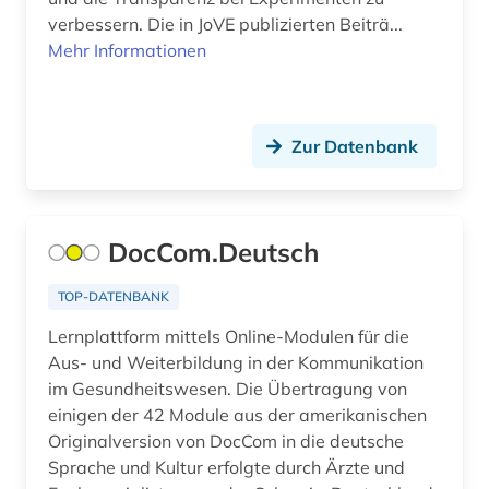
Nordrhein-Westfalen (1)
verbessern. Die in JoVE publizierten Beiträ...
astronomische beobachtung (1)
Mehr Informationen
Norwegen (32)
astrophysik (2)
Oesterreich (29)
atlas (12)
Zur Datenbank
Osmanisches Reich (1)
audio recordings (1)
Ostasien (12)
audiodatei (2)
Osteuropa (10)
DocCom.Deutsch
audiovisuelles material (1)
Ostmitteleuropa (3)
TOP-DATENBANK
aufführung (6)
Palaestina (1)
Lernplattform mittels Online-Modulen für die
aufklärung (1)
Aus- und Weiterbildung in der Kommunikation
Polen (20)
im Gesundheitswesen. Die Übertragung von
aufnahme <photographie> (1)
einigen der 42 Module aus der amerikanischen
Portugal (3)
augenchirurgie (1)
Originalversion von DocCom in die deutsche
Rheinland-Pfalz (2)
Sprache und Kultur erfolgte durch Ärzte und
augenheilkunde (1)