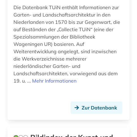
chemical engineering - equipment and
Die Datenbank TUiN enthält Informationen zur
supplies (1)
Garten- und Landschaftsarchitektur in den
chemie (6)
Niederlanden von 1570 bis zur Gegenwart, die
auf Beständen der „Collectie TUiN“ (eine der
chemieunterricht (1)
Spezialsammlungen der Bibliotheek
Wageningen UR) basieren. Auf
chemischer apparatebau (1)
Weiterentwicklung angelegt, sind inzwischen
die Werkverzeichnisse mehrerer
china (9)
niederländischer Garten- und
chirurgie (4)
Landschaftsarchitekten, vorwiegend aus dem
19. u. ...
Mehr Informationen
chorgesang (1)
chorgestühl (1)
Zur Datenbank
christian gottlob (1)
christliche kunst (4)
christliche mission (1)