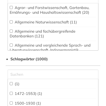
Agrar- und Forstwissenschaft, Gartenbau,
Ernährungs- und Haushaltswissenschaft (20)
Allgemeine Naturwissenschaft (11)
Allgemeine und fachübergreifende
Datenbanken (121)
Allgemeine und vergleichende Sprach- und
Literaturwissenschaft. Indogermanistik.
Außereuropäische Sprachen und Literaturen (22)
Schlagwörter (1000)
▲
Anglistik. Amerikanistik (30)
Archäologie (94)
Architektur, Bauingenieur- und
(1)
Vermessungswesen (81)
1472-1553) (1)
Biologie, Biotechnologie (44)
1500-1930 (1)