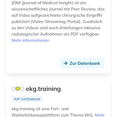
JOMI (Journal of Medical Insight) ist ein
Frankreich (26)
architekturmuseum (1)
wissenschaftliches Journal mit Peer Review, das
Griechenland (1)
auf Video aufgezeichnete chirurgische Eingriffe
architekturzeichnung (4)
publiziert (Video-Streaming-Portal). Zusätzlich
Griechenland (Altertum) (7)
zu den Videos sind auch Anleitungen inklusive
archiv (19)
radiologischer Aufnahmen als PDF verfügbar.
Großbritannien (23)
archival documents (1)
Mehr Informationen
Hamburg (3)
archivalien (4)
Hessen (4)
archive (1)
Zur Datenbank
Irland (1)
archivwesen (2)
Island (6)
archäologie (18)
ekg.training
Israel (6)
archäologische funde (1)
Italien (14)
TOP-DATENBANK
archäologische stätte (2)
ekg.training ist eine Fort- und
Japan (2)
archäologisches denkmal (1)
Weiterbildungsplattform zum Thema EKG.
Mehr