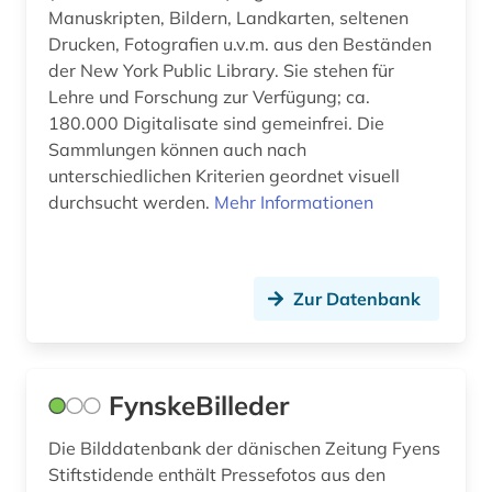
Manuskripten, Bildern, Landkarten, seltenen
bildteppich (1)
Drucken, Fotografien u.v.m. aus den Beständen
bildthema (1)
der New York Public Library. Sie stehen für
Lehre und Forschung zur Verfügung; ca.
bildträger (1)
180.000 Digitalisate sind gemeinfrei. Die
Sammlungen können auch nach
bildung (2)
unterschiedlichen Kriterien geordnet visuell
bildungsarbeit (1)
durchsucht werden.
Mehr Informationen
bildwissenschaft (1)
biografie (3)
Zur Datenbank
biographie (7)
biologie (7)
FynskeBilleder
biowissenschaften (2)
Die Bilddatenbank der dänischen Zeitung Fyens
bismarck (1)
Stiftstidende enthält Pressefotos aus den