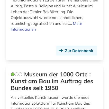
Textinformationen zu den drei Themenbereichen
bestattung (1)
Alltag, Feste & Religion und Kunst & Kultur im
Leben der Tiroler Bevölkerung. Die
bestimmung (1)
Objektauswahl wurde nach inhaltlichen,
betriebswirtschaft (3)
räumlich-geografischen und zeit...
Mehr
Informationen
bewässerung (1)
bibel (3)
Zur Datenbank
bibelausgabe (1)
bibliografie (4)
bibliographie (4)
Museum der 1000 Orte :
Kunst am Bau im Auftrag des
bibliophilie (1)
Bundes seit 1950
bibliothek (6)
Als virtuelles Kunstmuseum wurde die neue
bibliothekswesen (1)
Informationsplattform für Kunst am Bau des