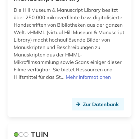
böhmische länder (1)
Die Hill Museum & Manuscript Library besitzt
bühnenbild (1)
über 250.000 mikroverfilmte bzw. digitalisierte
Handschriften von Bibliotheken aus der ganzen
bühnentechnik (1)
Welt. vHMML (virtual Hill Museum & Manuscript
Library) macht hochauflösende Bilder von
bürgerrechtsbewegung (3)
Manuskripten und Beschreibungen zu
cad (1)
Manuskripten aus der HMML-
Mikrofilmsammlung sowie Scans einiger dieser
capello (1)
Filme verfügbar. Sie bietet Ressourcen und
Hilfsmittel für das St...
Mehr Informationen
carl de (1)
cartoon (1)
caspar david (3)
Zur Datenbank
charles (1)
chemical apparatus (1)
TUiN