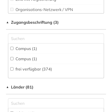
Sport (4)
Organisations-Netzwerk / VPN
alttestamentliche wissenschaft (1)
Technik (21)
Shibboleth
american numismatic society (1)
Zugangsbeschriftung (3)
▲
Theologie und Religionswissenschaften (41)
Zugriff vor Ort
amerika (1)
Werkstoffwissenschaften und
Fertigungstechnik (13)
amerikanische geschichte (1)
Campus (1)
amerikanistik (1)
Wirtschaftswissenschaften (18)
Campus (1)
Wissenschaftskunde, Forschung, Hochschul-,
amsterdam (1)
Museumswesen (25)
frei verfügbar (374)
amsterdam / universität amsterdam /
bibliothek (1)
anarchismus (1)
Länder (81)
▲
anatomie (18)
angewandte kunst (1)