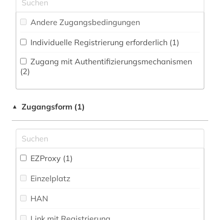
Musikwissenschaft (36)
Zeitungs-, Zeitschriftenbibliographie (2
)
alltagskultur (4)
Andere Zugangsbedingungen
Natur- und Umweltschutz (7)
alma-tadema (1)
Individuelle Registrierung erforderlich (1)
Pädagogik (6)
alpenverein südtirol (1)
Zugang mit Authentifizierungsmechanismen
Philosophie (4)
(2)
alter orient (1)
Physik (6)
alternativbewegung (1)
Zugangsform (1)
▲
Politologie (37)
altertum (4)
Psychologie (10)
altertumswissenschaft (1)
Rechtswissenschaft (11)
EZProxy (1)
altertumswissenschaften (3)
Romanistik (14)
Einzelplatz
altes buch (2)
Slavistik (17)
HAN
altes ägypten (3)
Soziologie (41)
Link mit Registrierung
altkarte (1)