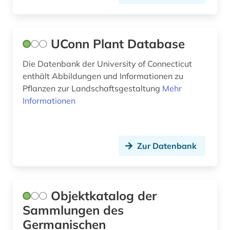
brückenbau (1)
brünn (1)
UConn Plant Database
buch (3)
Die Datenbank der University of Connecticut
enthält Abbildungen und Informationen zu
bucheinband (2)
Pflanzen zur Landschaftsgestaltung
Mehr
buchgeschichte (1)
Informationen
buchgestaltung (1)
buchkunst (2)
Zur Datenbank
buchmalerei (2)
buchrolle (1)
Objektkatalog der
buchwissenschaft (1)
Sammlungen des
Germanischen
buddhismus (2)