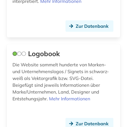
interpretiert.
Mehr Informationen
brahms-institut (1)
brandenburg (4)
Zur Datenbank
bratislava (1)
braunschweig (1)
Logobook
bremen (2)
brief (2)
Die Website sammelt hunderte von Marken-
und Unternehmenslogos / Signets in schwarz-
briefsammlung (1)
weiß als Vektorgrafik bzw. SVG-Datei.
Beigefügt sind jeweils Informationen über
bronze (1)
Marke/Unternehmen, Land, Designer und
Entstehungsjahr.
Mehr Informationen
bronzeplastik (1)
bronzezeit (1)
brücke (1)
Zur Datenbank