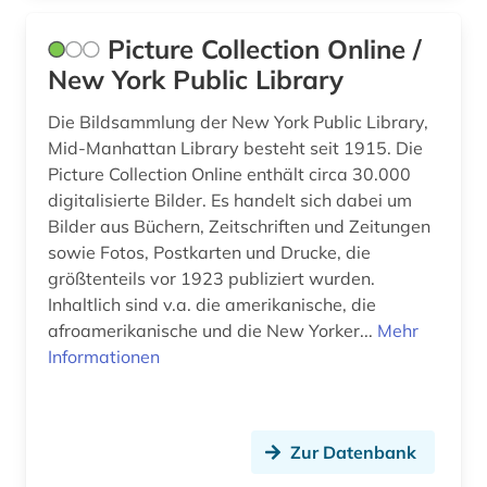
dehio-handbuch (1)
Picture Collection Online /
dekorative kunst (1)
New York Public Library
demotisch (1)
Die Bildsammlung der New York Public Library,
den haag (3)
Mid-Manhattan Library besteht seit 1915. Die
Picture Collection Online enthält circa 30.000
dendi (1)
digitalisierte Bilder. Es handelt sich dabei um
Bilder aus Büchern, Zeitschriften und Zeitungen
denkmal (6)
sowie Fotos, Postkarten und Drucke, die
größtenteils vor 1923 publiziert wurden.
denkmalpflege (2)
Inhaltlich sind v.a. die amerikanische, die
depotfund (1)
afroamerikanische und die New Yorker...
Mehr
Informationen
der blaue reiter (1)
dermatologie (2)
Zur Datenbank
design (8)