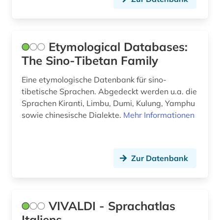
beilegung (1)
bekleidung (1)
Etymological Databases:
belgien (2)
The Sino-Tibetan Family
belgienforschung (1)
Eine etymologische Datenbank für sino-
tibetische Sprachen. Abgedeckt werden u.a. die
belletristik (3)
Sprachen Kiranti, Limbu, Dumi, Kulung, Yamphu
belutschisch (1)
sowie chinesische Dialekte.
Mehr Informationen
bengali (1)
benin (1)
Zur Datenbank
beratung (1)
bergbau (4)
VIVALDI - Sprachatlas
bericht (1)
Italiens