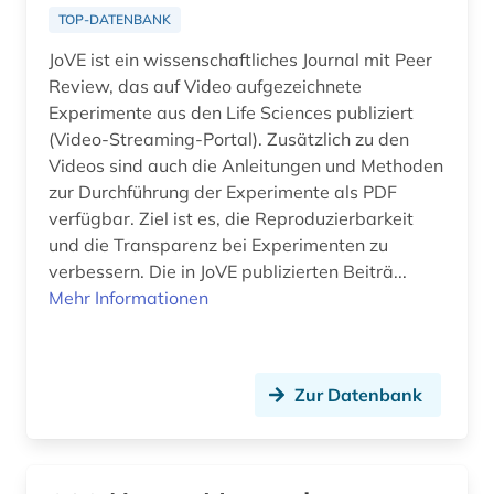
Makedonien (1)
TOP-DATENBANK
arabische staaten (1)
JoVE ist ein wissenschaftliches Journal mit Peer
Mecklenburg-Vorpommern (6)
arabistik (3)
Review, das auf Video aufgezeichnete
Mittelamerika (6)
Experimente aus den Life Sciences publiziert
arbeit (2)
(Video-Streaming-Portal). Zusätzlich zu den
Moldawien (1)
Videos sind auch die Anleitungen und Methoden
arbeiten auf papier (1)
zur Durchführung der Experimente als PDF
Montenegro (2)
arbeiterbewegung (1)
verfügbar. Ziel ist es, die Reproduzierbarkeit
und die Transparenz bei Experimenten zu
Niederlande (17)
arbeiterklasse (1)
verbessern. Die in JoVE publizierten Beiträ...
Niedersachsen (4)
Mehr Informationen
arbeitsbeziehungen (1)
Nordamerika (5)
arbeitslosigkeit (1)
Nordrhein-Westfalen (9)
arbeitsmarkt (3)
Zur Datenbank
Norwegen (11)
arbeitsmarktforschung (1)
Oesterreich (47)
arbeitsrecht (2)