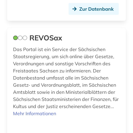
blog (3)
Zur Datenbank
boccaccio (1)
bodenschutz (2)
REVOSax
bosnien-herzegowina (3)
Das Portal ist ein Service der Sächsischen
botanik (3)
Staatsregierung, um sich online über Gesetze,
braak (1)
Verordnungen und sonstige Vorschriften des
Freistaates Sachsen zu informieren. Der
brahms, johannes | komponist; pianist (2)
Datenbestand umfasst alle im Sächsischen
Gesetz- und Verordnungsblatt, im Sächsischen
brahms-institut (2)
Amtsblatt sowie in den Ministerialblättern der
branchenprofil (1)
Sächsischen Staatsministerien der Finanzen, für
Kultus und der Justiz erscheinenden Gesetze...
branchenverzeichnis (1)
Mehr Informationen
brandenburg (7)