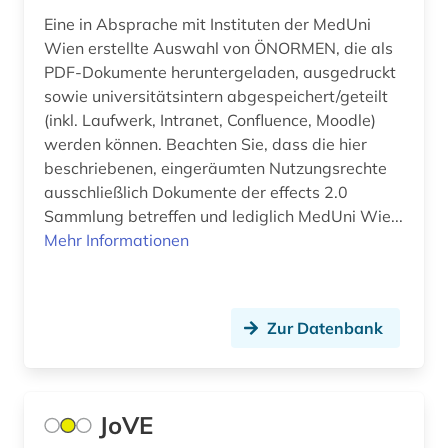
Israel (10)
Eine in Absprache mit Instituten der MedUni
anthologie (2)
Wien erstellte Auswahl von ÖNORMEN, die als
Italien (18)
anthropologie (4)
PDF-Dokumente heruntergeladen, ausgedruckt
sowie universitätsintern abgespeichert/geteilt
Japan (3)
anthroposophische medizin (1)
(inkl. Laufwerk, Intranet, Confluence, Moodle)
Jugoslawien (3)
werden können. Beachten Sie, dass die hier
antibiotikaresistenz (1)
beschriebenen, eingeräumten Nutzungsrechte
Kanada (7)
antike (3)
ausschließlich Dokumente der effects 2.0
Sammlung betreffen und lediglich MedUni Wie...
Korea (2)
antisemitismus (1)
Mehr Informationen
Kroatien (9)
antisemitismusforschung (1)
Lettland (3)
anwalt (1)
Zur Datenbank
Liechtenstein (2)
aquakultur (1)
Litauen (3)
aquarell (1)
JoVE
Luxemburg (3)
arabisch (5)