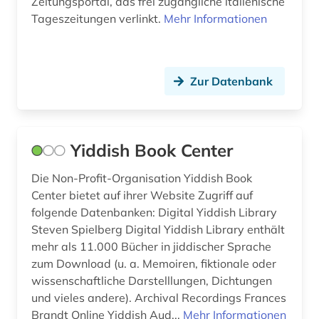
Zeitungsportal, das frei zugängliche italienische
baden-württemberg (10)
Tageszeitungen verlinkt.
Mehr Informationen
bahr (1)
balkanromanistik (1)
Zur Datenbank
ballett (1)
balneologie (1)
Yiddish Book Center
baltikum (1)
Die Non-Profit-Organisation Yiddish Book
bankenregulierung (1)
Center bietet auf ihrer Website Zugriff auf
folgende Datenbanken: Digital Yiddish Library
bankenstatistik (1)
Steven Spielberg Digital Yiddish Library enthält
bargfeld (1)
mehr als 11.000 Bücher in jiddischer Sprache
zum Download (u. a. Memoiren, fiktionale oder
barock (1)
wissenschaftliche Darstelllungen, Dichtungen
und vieles andere). Archival Recordings Frances
basteln (1)
Brandt Online Yiddish Aud...
Mehr Informationen