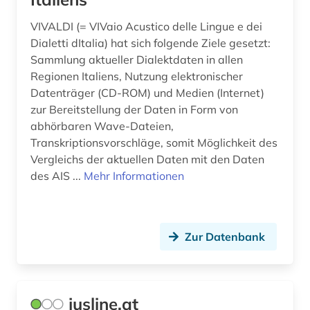
berichte (1)
VIVALDI (= VIVaio Acustico delle Lingue e dei
Dialetti dItalia) hat sich folgende Ziele gesetzt:
berlin (8)
Sammlung aktueller Dialektdaten in allen
berliner mauer (1)
Regionen Italiens, Nutzung elektronischer
Datenträger (CD-ROM) und Medien (Internet)
beruf (1)
zur Bereitstellung der Daten in Form von
abhörbaren Wave-Dateien,
berufliche bildung (1)
Transkriptionsvorschläge, somit Möglichkeit des
Vergleichs der aktuellen Daten mit den Daten
berufliche fortbildung (1)
des AIS ...
Mehr Informationen
berufsanfang (1)
berufsbildung (1)
Zur Datenbank
berufsfeld agrarwirtschaft (1)
berufsforschung (1)
jusline.at
beschaffung (1)