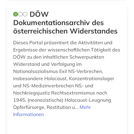
Suedamerika (11)
artikelsuche (1)
DÖW
Suedasien (5)
Dokumentationsarchiv des
aruba (1)
österreichischen Widerstandes
Suedostasien (3)
arzneimittel (1)
Dieses Portal präsentiert die Aktivitäten und
Suedosteuropa (13)
arzneimittelwechselwirkung (1)
Ergebnisse der wissenschaftlichen Tätigkeit des
DÖW zu den inhaltlichen Schwerpunkten
Thueringen (11)
asien (1)
Widerstand und Verfolgung im
Tschechische Republik (13)
Nationalsozialismus Exil NS-Verbrechen,
asien-afrika-wissenschaften (1)
insbesondere Holocaust, Konzentrationslager
Tuerkei (4)
asienkunde (1)
und NS-Medizinverbrechen NS- und
Nachkriegsjustiz Rechtsextremismus nach
USA (29)
astm methoden (1)
1945, (neonazistische) Holocaust-Leugnung
Ukraine (7)
Opferfürsorge, Restitution u...
Mehr
astronomie (4)
Informationen
Ungarn (17)
astrophysik (1)