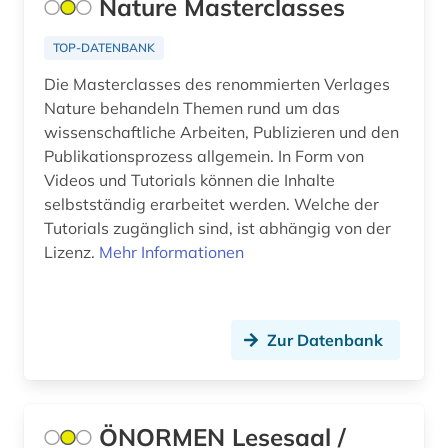
Nature Masterclasses
Osmanisches Reich (2)
arbeitsschutz (2)
TOP-DATENBANK
Ostasien (3)
architektur (27)
Die Masterclasses des renommierten Verlages
Osteuropa (12)
Nature behandeln Themen rund um das
architekturpraxis (1)
wissenschaftliche Arbeiten, Publizieren und den
Ostmitteleuropa (6)
Publikationsprozess allgemein. In Form von
architekturpreis (1)
Videos und Tutorials können die Inhalte
Palaestina (4)
archiv (29)
selbstständig erarbeitet werden. Welche der
Polen (27)
Tutorials zugänglich sind, ist abhängig von der
archiv für kindertexte eva maria kohl (1)
Lizenz.
Mehr Informationen
Portugal (2)
archival documents (1)
Rheinland-Pfalz (6)
archivalien (2)
Zur Datenbank
Roemisches Reich (2)
archivbestand (1)
Rumänien (7)
archive (1)
Russland, Sowjetunion (15)
ÖNORMEN Lesesaal /
archivkunde (2)