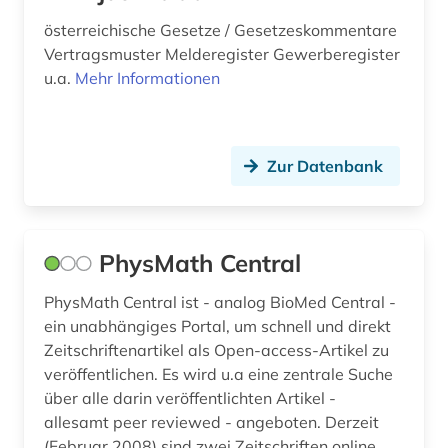
beschäftigung (1)
österreichische Gesetze / Gesetzeskommentare
Vertragsmuster Melderegister Gewerberegister
bestand (1)
u.a.
Mehr Informationen
bestandsaufbau (1)
bestandserhaltung (1)
Zur Datenbank
besucherführung (1)
beton (1)
PhysMath Central
betonbau (1)
PhysMath Central ist - analog BioMed Central -
betriebsführung (2)
ein unabhängiges Portal, um schnell und direkt
Zeitschriftenartikel als Open-access-Artikel zu
betriebsrat (1)
veröffentlichen. Es wird u.a eine zentrale Suche
betriebsverfassungsrecht (1)
über alle darin veröffentlichten Artikel -
allesamt peer reviewed - angeboten. Derzeit
betriebswirtschaft (7)
(Februar 2008) sind zwei Zeitschriften online