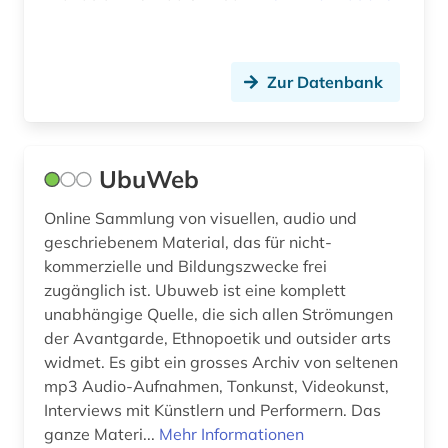
baudenkmal (1)
bauen (1)
Zur Datenbank
bauforschung (1)
baukonstruktion (1)
UbuWeb
baumangel (1)
Online Sammlung von visuellen, audio und
baumaßnahme (1)
geschriebenem Material, das für nicht-
bauplanungsrecht (1)
kommerzielle und Bildungszwecke frei
zugänglich ist. Ubuweb ist eine komplett
baurecht (1)
unabhängige Quelle, die sich allen Strömungen
der Avantgarde, Ethnopoetik und outsider arts
baustoffe (1)
widmet. Es gibt ein grosses Archiv von seltenen
bautechnik (1)
mp3 Audio-Aufnahmen, Tonkunst, Videokunst,
Interviews mit Künstlern und Performern. Das
bauteile (1)
ganze Materi...
Mehr Informationen