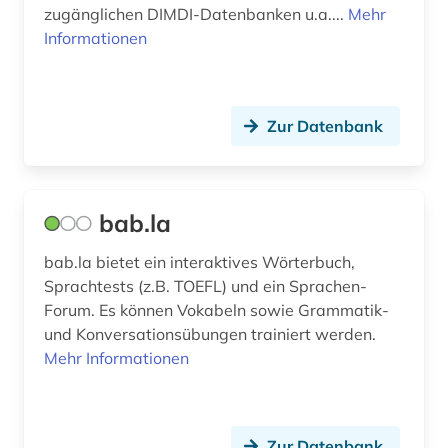
zugänglichen DIMDI-Datenbanken u.a....
Mehr
bibliothek (13)
Informationen
bibliothek der hansestadt lübeck (1)
bibliotheksbau (1)
Zur Datenbank
bibliotheksbestand (1)
bibliotheksgeschichte (1)
bab.la
bibliothekswesen (1)
bab.la bietet ein interaktives Wörterbuch,
big data (1)
Sprachtests (z.B. TOEFL) und ein Sprachen-
Forum. Es können Vokabeln sowie Grammatik-
bilanz (1)
und Konversationsübungen trainiert werden.
Mehr Informationen
bilanzierung (1)
bilanzrecht (4)
bilanzsteuerrecht (1)
Zur Datenbank