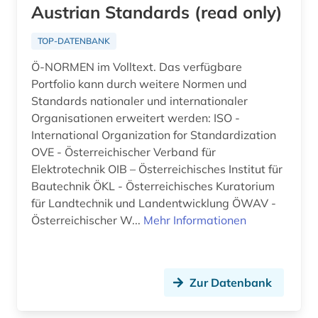
Austrian Standards (read only)
Saarland (3)
archivwesen (2)
TOP-DATENBANK
Sachsen (10)
archäologie (11)
Ö-NORMEN im Volltext. Das verfügbare
Sachsen-Anhalt (5)
Portfolio kann durch weitere Normen und
archäologische funde (1)
Standards nationaler und internationaler
Schleswig-Holstein (3)
archäologische stätte (1)
Organisationen erweitert werden: ISO -
Schweden (20)
International Organization for Standardization
arisierung (1)
OVE - Österreichischer Verband für
Schweiz (33)
Elektrotechnik OIB – Österreichisches Institut für
aristoteles (1)
Bautechnik ÖKL - Österreichisches Kuratorium
Serbien (6)
arktis (1)
für Landtechnik und Landentwicklung ÖWAV -
Österreichischer W...
Skandinavien (2)
Mehr Informationen
armenien (3)
Slowakei (8)
art (1)
Slowenien (6)
Zur Datenbank
arthur (2)
Spanien (14)
artificial life (1)