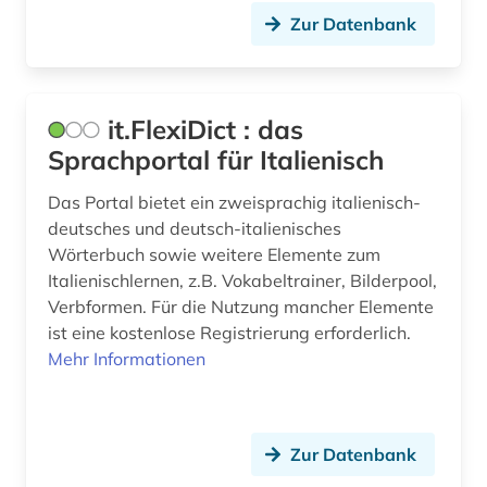
brandschutz (1)
Zur Datenbank
brandt (1)
braunkohle (1)
it.FlexiDict : das
braunschweig (1)
Sprachportal für Italienisch
breda (1)
Das Portal bietet ein zweisprachig italienisch-
deutsches und deutsch-italienisches
bremen (2)
Wörterbuch sowie weitere Elemente zum
brežnev, leonid ilʹič | politiker (1)
Italienischlernen, z.B. Vokabeltrainer, Bilderpool,
Verbformen. Für die Nutzung mancher Elemente
brief (5)
ist eine kostenlose Registrierung erforderlich.
Mehr Informationen
briefsammlung (3)
british national corpus (2)
brülow, kaspar | schriftsteller;
Zur Datenbank
gymnasiallehrer; hochschullehrer; dramatiker;