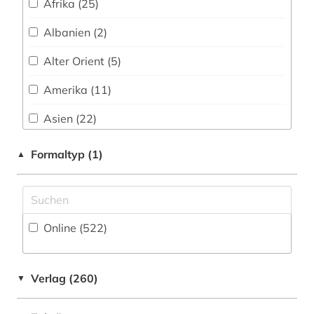
Afrika (25)
alte drucke (1)
Albanien (2)
alte geschichte (1)
Alter Orient (5)
alte landesschule korbach (1)
Amerika (11)
alter (2)
Asien (22)
alter orient (1)
Australien, Ozeanien (6)
Formaltyp (1)
▲
alternativbewegung (1)
Baden-Wuerttemberg (14)
altertum (2)
Baltikum (2)
altertumswissenschaft (2)
Online (522
)
Bayern (22)
altertumswissenschaften (1)
Belarus (4)
altes buch (2)
Verlag (260)
▼
Belgien (6)
altes ägypten (1)