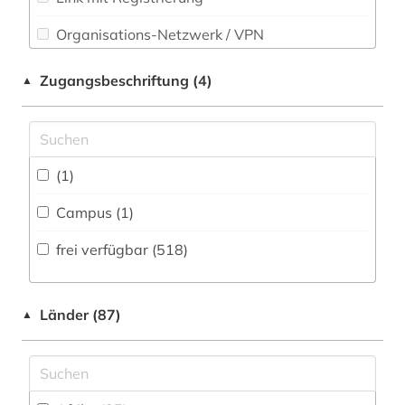
Sport (12)
Organisations-Netzwerk / VPN
albert (1)
Technik (63)
Shibboleth
albrecht (1)
Zugangsbeschriftung (4)
▲
Theologie und Religionswissenschaften (74)
allgemeine und vergleichende
Zugriff vor Ort
literaturwissenschaft (1)
Werkstoffwissenschaften und
Fertigungstechnik (40)
allmende (1)
(1)
Wirtschaftswissenschaften (150)
alltag (1)
Campus (1)
Wissenschaftskunde, Forschung, Hochschul-,
Museumswesen (50)
alltagsgeschichte &lt;fach&gt; (2)
frei verfügbar (518)
alltagskultur (2)
almanach (1)
Länder (87)
▲
altamerikanistik (1)
altbaumodernisierung (1)