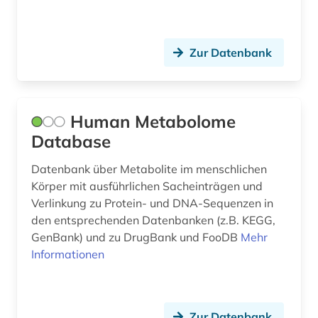
bauwerk (2)
bauwesen (5)
Zur Datenbank
bauwirtschaft (1)
bauökologie (3)
Human Metabolome
bayern (13)
Database
bda-preis (1)
Datenbank über Metabolite im menschlichen
Körper mit ausführlichen Sacheinträgen und
bedrohte sprache (1)
Verlinkung zu Protein- und DNA-Sequenzen in
beeinträchtigung (1)
den entsprechenden Datenbanken (z.B. KEGG,
GenBank) und zu DrugBank und FooDB
Mehr
behinderung (1)
Informationen
behörde (2)
behörden (1)
Zur Datenbank