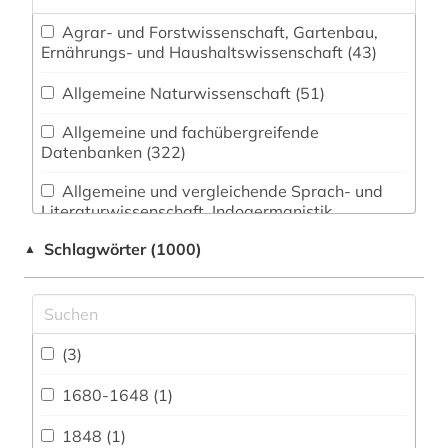
Agrar- und Forstwissenschaft, Gartenbau,
Ernährungs- und Haushaltswissenschaft (43)
Allgemeine Naturwissenschaft (51)
Allgemeine und fachübergreifende
Datenbanken (322)
Allgemeine und vergleichende Sprach- und
Literaturwissenschaft. Indogermanistik.
Außereuropäische Sprachen und Literaturen (86)
Schlagwörter (1000)
▲
Anglistik. Amerikanistik (61)
Archäologie (43)
Architektur, Bauingenieur- und
(3)
Vermessungswesen (84)
1680-1648 (1)
Biologie, Biotechnologie (95)
1848 (1)