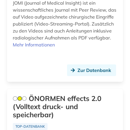
JOMI (Journal of Medical Insight) ist ein
Europa (50)
anarchismus (1)
wissenschaftliches Journal mit Peer Review, das
Finnland (12)
auf Video aufgezeichnete chirurgische Eingriffe
anatomie (2)
publiziert (Video-Streaming-Portal). Zusätzlich
Frankreich (23)
zu den Videos sind auch Anleitungen inklusive
and criticism (1)
radiologischer Aufnahmen als PDF verfügbar.
GUS (2)
andreas (1)
Mehr Informationen
Griechenland (2)
angewandte wissenschaften (1)
Griechenland (Altertum) (4)
anglistik (3)
Zur Datenbank
Großbritannien (21)
angloamerikanischer kulturraum (1)
Hamburg (5)
anlagensicherheit (1)
ÖNORMEN effects 2.0
Hessen (8)
annette von droste-hülshoff (1)
(Volltext druck- und
Irland (4)
speicherbar)
ansichtspostkarte (1)
Island (4)
antarktis (1)
TOP-DATENBANK