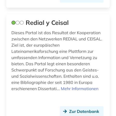
bildungsforschung (5)
bildungssysteme (1)
Redial y Ceisal
bildungswesen (1)
Dieses Portal ist das Resultat der Kooperation
zwischen den Netzwerken REDIAL und CEISAL.
bildverarbeitung (1)
Ziel ist, der europäischen
Lateinamerikaforschung eine Plattform zur
bildwissenschaft (2)
umfassenden Information und Vernetzung zu
biodiversität (1)
bieten. Das Portal legt einen besonderen
Schwerpunkt auf Forschung aus den Geistes-
biodiversitätsforschung (1)
und Sozialwissenschaften. Enthalten sind u.a.
eine Bibliographie der seit 1980 in Europa
bioenergie (1)
erschienenen Dissertati...
Mehr Informationen
bioengineer (1)
biografie (9)
Zur Datenbank