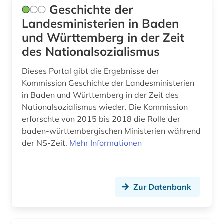
audiovisuelles medium (1)
Geschichte der
Landesministerien in Baden
aufbereitung (1)
und Württemberg in der Zeit
aufenthaltsrecht (2)
des Nationalsozialismus
aufführung (3)
Dieses Portal gibt die Ergebnisse der
Kommission Geschichte der Landesministerien
aufgabensammlung (1)
in Baden und Württemberg in der Zeit des
aufsatzdatenbank (2)
Nationalsozialismus wieder. Die Kommission
erforschte von 2015 bis 2018 die Rolle der
aufsatzsammlung (2)
baden-württembergischen Ministerien während
der NS-Zeit.
Mehr Informationen
aufstellungssystematik (1)
aufzeichnung (1)
augenzeuge (8)
Zur Datenbank
auktionskatalog (2)