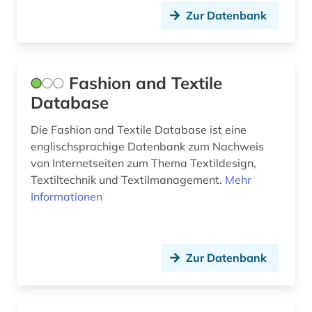
asyl (1)
Zur Datenbank
asylbewerber (1)
asylrecht (1)
Fashion and Textile
asylverfahren (1)
Database
atlas (2)
Die Fashion and Textile Database ist eine
atomare bedrohung (1)
englischsprachige Datenbank zum Nachweis
von Internetseiten zum Thema Textildesign,
audio recordings (1)
Textiltechnik und Textilmanagement.
Mehr
Informationen
audiodatei (4)
audioführung (1)
audiovisuelle medien (2)
Zur Datenbank
audiovisuelles material (4)