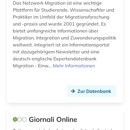
Das Netzwerk Migration ist eine wichtige
authentizität (1)
Plattform für Studierende, Wissenschaftler und
autobiografie (2)
Praktiker im Umfeld der Migrationsforschung
und -praxis und wurde 2001 gegründet. Es
autobiografische literatur (3)
bietet umfangreiche Informationen über
Migration, Integration und Zuwanderungspolitik
autor (2)
weltweit. Integriert ist ein Informationsportal
außenhandel (3)
mit dazugehörigem Newsletter und eine
deutsch-englische Expertendatenbank
außenhandel mit industriegütern (1)
Migration - Einw...
Mehr Informationen
außenpolitik (1)
außenwirtschaft (2)
Zur Datenbank
avantgarde (1)
avestisch (1)
Giornali Online
bachelorarbeit (1)