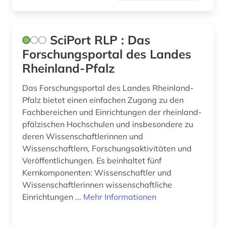
biographie (7)
bioinformatik (2)
SciPort RLP : Das
biologie (11)
Forschungsportal des Landes
biomedizin (2)
Rheinland-Pfalz
biomedizinische technik (1)
Das Forschungsportal des Landes Rheinland-
Pfalz bietet einen einfachen Zugang zu den
biomolekül (1)
Fachbereichen und Einrichtungen der rheinland-
pfälzischen Hochschulen und insbesondere zu
bionik (1)
deren Wissenschaftlerinnen und
biopolymere (1)
Wissenschaftlern, Forschungsaktivitäten und
Veröffentlichungen. Es beinhaltet fünf
biosphärenreservat rhön (1)
Kernkomponenten: Wissenschaftler und
Wissenschaftlerinnen wissenschaftliche
biotechnologie (1)
Einrichtungen ...
Mehr Informationen
biowissenschaften (5)