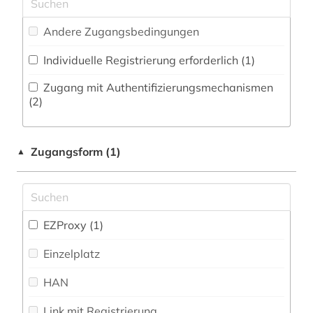
Zeitungs-, Zeitschriftenbibliographie (8
)
Musikwissenschaft (70)
afrikaforschung (1)
Andere Zugangsbedingungen
Natur- und Umweltschutz (32)
afrikastudien (1)
Individuelle Registrierung erforderlich (1)
Pädagogik (66)
afrikawissenschaften (1)
Zugang mit Authentifizierungsmechanismen
Philosophie (31)
(2)
afroamerikaner (1)
Physik (42)
afroamerikanische musik (1)
Zugangsform (1)
▲
Politologie (101)
agrargeschichte (1)
Psychologie (43)
agrarsoziologie (1)
Rechtswissenschaft (122)
EZProxy (1)
agrarwissenschaft (1)
Romanistik (54)
Einzelplatz
ahnenforschung (1)
Slavistik (39)
HAN
aids (1)
Soziologie (115)
Link mit Registrierung
akademiker (1)