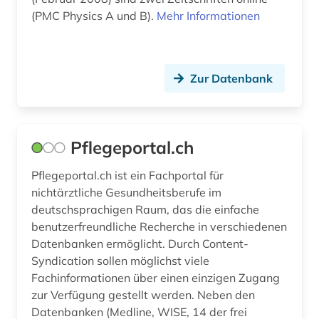
(PMC Physics A und B).
Mehr Informationen
betriebswirtschaftslehre (2)
bevölkerung (1)
Zur Datenbank
bevölkerungsentwicklung (1)
bevölkerungsstatistik (2)
bewegungswissenschaft (1)
Pflegeportal.ch
bibel (1)
Pflegeportal.ch ist ein Fachportal für
nichtärztliche Gesundheitsberufe im
bibel. altes testament (1)
deutschsprachigen Raum, das die einfache
benutzerfreundliche Recherche in verschiedenen
bibel. neues testament (1)
Datenbanken ermöglicht. Durch Content-
bibelwissenschaft (1)
Syndication sollen möglichst viele
Fachinformationen über einen einzigen Zugang
bibliografie (16)
zur Verfügung gestellt werden. Neben den
Datenbanken (Medline, WISE, 14 der frei
bibliographie (5)