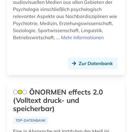
audiovisuellen Medien aus allen Gebieten der
art (1)
Psychologie einschließlich psychologisch
relevanter Aspekte aus Nachbardisziplinen wie
artefakte (1)
Psychiatrie, Medizin, Erziehungswissenschaft,
Soziologie, Sportwissenschaft, Linguistik,
artenreichtum (1)
Betriebswirtschaft, ...
Mehr Informationen
arthur (2)
artik (1)
Zur Datenbank
artusepik (1)
arzneimittel (4)
ÖNORMEN effects 2.0
arzneimittelrezeptor (1)
(Volltext druck- und
arzneistoffe (1)
speicherbar)
asien (5)
TOP-DATENBANK
asienwissenschaften (4)
Eine in Absprache mit Instituten der MedUni