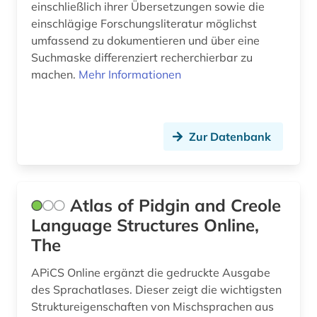
einschließlich ihrer Übersetzungen sowie die
bibliographische zeitschrift (1)
einschlägige Forschungsliteratur möglichst
umfassend zu dokumentieren und über eine
bibliograpie (1)
Suchmaske differenziert recherchierbar zu
machen.
Mehr Informationen
bibliometrie (2)
bibliothek (8)
bibliotheksgeschichte (1)
Zur Datenbank
bibliotheksgeschichte (1)
bibliothekskataloge (1)
Atlas of Pidgin and Creole
bibliotheksrecht (1)
Language Structures Online,
The
bibliothekswesen (7)
APiCS Online ergänzt die gedruckte Ausgabe
bibliothekswissenschaft (7)
des Sprachatlases. Dieser zeigt die wichtigsten
Struktureigenschaften von Mischsprachen aus
biblische archäologie (1)