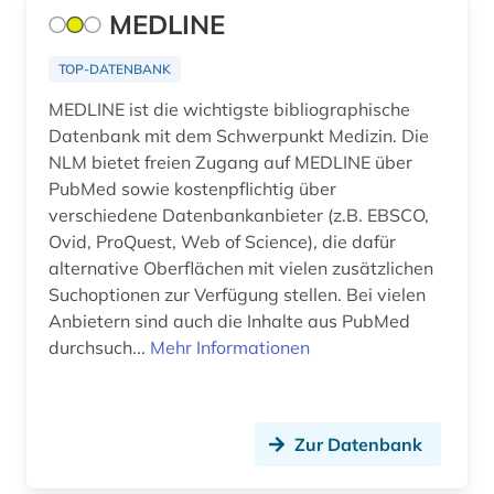
amtsdrucksache (2)
MEDLINE
Luxemburg (2)
analytik (1)
Makedonien (7)
TOP-DATENBANK
analytische chemie (2)
MEDLINE ist die wichtigste bibliographische
Malta (1)
Datenbank mit dem Schwerpunkt Medizin. Die
anarchismus (1)
Mecklenburg-Vorpommern (4)
NLM bietet freien Zugang auf MEDLINE über
PubMed sowie kostenpflichtig über
anarchist (1)
Mittelamerika (7)
verschiedene Datenbankanbieter (z.B. EBSCO,
angelsachsen (2)
Ovid, ProQuest, Web of Science), die dafür
Moldawien (6)
alternative Oberflächen mit vielen zusätzlichen
angelsächsische texte (2)
Suchoptionen zur Verfügung stellen. Bei vielen
Monaco (1)
Anbietern sind auch die Inhalte aus PubMed
angewandte chemie (1)
Montenegro (8)
durchsuch...
Mehr Informationen
angewandte informatik (1)
Niederlande (12)
angewandte mikrobiologie (1)
Niedersachsen (4)
Zur Datenbank
angewandte technologien (1)
Nordamerika (6)