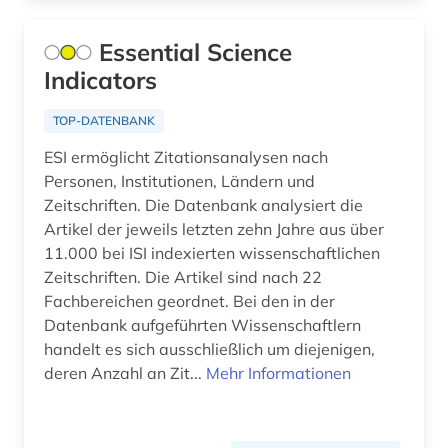
angewandte wissenschaft (1)
Nordrhein-Westfalen (5)
Essential Science
angewandte wissenschaften (1)
Norwegen (29)
Indicators
anglistik (11)
Oesterreich (30)
TOP-DATENBANK
angloamerikanische literatur (1)
Osmanisches Reich (5)
ESI ermöglicht Zitationsanalysen nach
angloamerikanischer kulturraum (2)
Personen, Institutionen, Ländern und
Ostasien (3)
Zeitschriften. Die Datenbank analysiert die
anlagenbau (3)
Artikel der jeweils letzten zehn Jahre aus über
Osteuropa (18)
11.000 bei ISI indexierten wissenschaftlichen
anleitung (1)
Ostmitteleuropa (8)
Zeitschriften. Die Artikel sind nach 22
anorganische chemie (1)
Fachbereichen geordnet. Bei den in der
Palaestina (2)
Datenbank aufgeführten Wissenschaftlern
antarktika (2)
handelt es sich ausschließlich um diejenigen,
Polen (11)
deren Anzahl an Zit...
Mehr Informationen
antarktis (5)
Portugal (7)
anthologie (9)
Rheinland-Pfalz (4)