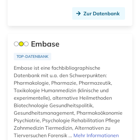
antisemitismusforschung (1)
Slowakei (10)
Zur Datenbank
anwendungssoftware (1)
Slowenien (6)
anästhesie (1)
Spanien (16)
Embase
apologetik (1)
Suedamerika (12)
aquakultur (10)
TOP-DATENBANK
Suedasien (5)
Embase ist eine fachbibliographische
aquarell (1)
Suedostasien (3)
Datenbank mit u.a. den Schwerpunkten:
arabisch (6)
Pharmakologie, Pharmazie, Pharmazeutik,
Suedosteuropa (7)
Toxikologie Humanmedizin (klinische und
arabische schrift (1)
experimentelle), alternative Heilmethoden
Thueringen (5)
Biotechnologie Gesundheitspolitik,
arabische staaten (1)
Tschechische Republik (20)
Gesundheitsmanagement, Pharmakoökonomie
Psychiatrie, Psychologie Rehabilitation Pflege
arabischer frühling (1)
Tuerkei (6)
Zahnmedizin Tiermedizin, Alternativen zu
arabistik (2)
Tierversuchen Forensik ...
Mehr Informationen
USA (46)