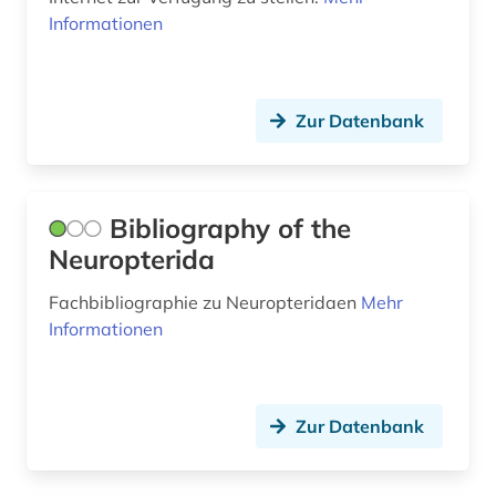
behindertenpädagogik (1)
Informationen
behinderung (1)
bekämpfung (1)
Zur Datenbank
belgien (4)
belletristik (2)
Bibliography of the
benedictus de spinoza (1)
Neuropterida
benedikt (1)
Fachbibliographie zu Neuropteridaen
Mehr
Informationen
benelux (1)
benin (1)
beobachtungsstudie (1)
Zur Datenbank
bergbau (8)