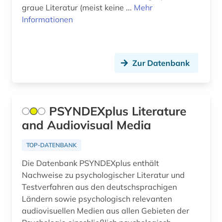
graue Literatur (meist keine ...
Mehr
arbeitsplanung (1)
Informationen
arbeitsrecht (4)
arbeitsschutz (4)
Zur Datenbank
arbeitssicherheit (2)
arbeitstherapie (1)
PSYNDEXplus Literature
architekt (1)
and Audiovisual Media
architektur (29)
TOP-DATENBANK
architekturgeschichte (2)
Die Datenbank PSYNDEXplus enthält
architekturzeitschrift (1)
Nachweise zu psychologischer Literatur und
Testverfahren aus den deutschsprachigen
archiv (5)
Ländern sowie psychologisch relevanten
audiovisuellen Medien aus allen Gebieten der
archival documents (1)