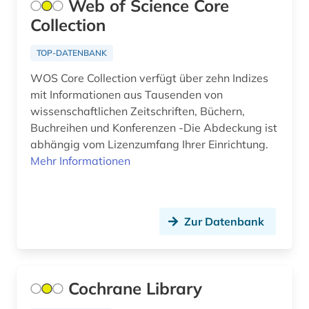
Web of Science Core
Collection
ausländer (1)
TOP-DATENBANK
ausländisches recht (1)
WOS Core Collection verfügt über zehn Indizes
ausrüstung (1)
mit Informationen aus Tausenden von
wissenschaftlichen Zeitschriften, Büchern,
ausschreibung (1)
Buchreihen und Konferenzen -Die Abdeckung ist
ausstellung (2)
abhängig vom Lizenzumfang Ihrer Einrichtung.
Mehr Informationen
ausstellungskatalog (1)
australien (7)
Zur Datenbank
auswanderung (1)
autobiografie (2)
autobiographie (1)
Cochrane Library