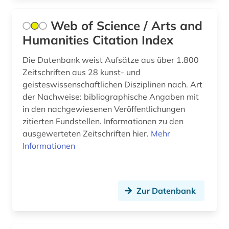
aluminiumbearbeitung (1)
Island (2)
Web of Science / Arts and
aluminiumproduktion (1)
Israel (10)
Humanities Citation Index
american anthropological association (1)
Italien (27)
Die Datenbank weist Aufsätze aus über 1.800
american library association (1)
Zeitschriften aus 28 kunst- und
Japan (5)
geisteswissenschaftlichen Disziplinen nach. Art
amerika (6)
Jugoslawien (7)
der Nachweise: bibliographische Angaben mit
amerika unabhängigkeitskrieg (1)
in den nachgewiesenen Veröffentlichungen
Kanada (21)
zitierten Fundstellen. Informationen zu den
amerikanische literatur (1)
ausgewerteten Zeitschriften hier.
Mehr
Korea (2)
Informationen
amerikanisches judentum (1)
Kroatien (8)
amerikanistik (5)
Lettland (6)
Zur Datenbank
ammoniten (1)
Liechtenstein (2)
amnesty international (1)
Litauen (7)