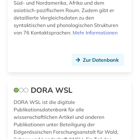
Süd- und Nordamerika, Afrika und dem
bildarchiv (1)
asiatisch-pazifischem Raum. Zudem gibt er
detaillierte Vergleichsdaten zu den
bilddatenbank (2)
syntaktischen und phonologischen Strukturen
von 76 Kontaktsprachen.
Mehr Informationen
bildnismalerei (1)
bildstock (1)
bildung (8)
Zur Datenbank
bildung in der sozialarbeit (1)
bildungsforschung (6)
DORA WSL
bildungsgeschichte (2)
DORA WSL ist die digitale
Publikationsdatenbank für alle
bildungspolitik (1)
wissenschaftlichen Artikel und anderen
bildungstheorie (1)
Publikationen unter Beteiligung der
Eidgenössischen Forschungsanstalt für Wald,
bildungswesen (1)