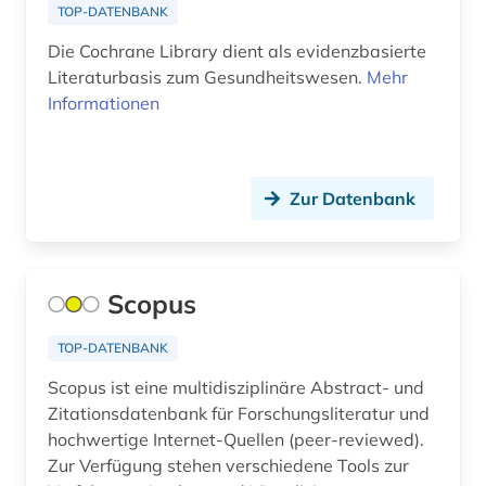
autograph (2)
TOP-DATENBANK
automatic engineering information (1)
Die Cochrane Library dient als evidenzbasierte
Literaturbasis zum Gesundheitswesen.
Mehr
automatische sprachanalyse (1)
Informationen
automatische sprachproduktion (1)
automobiltechnik (1)
Zur Datenbank
autor (3)
autorin (1)
Scopus
außenpolitik (7)
TOP-DATENBANK
außenwirtschaft (1)
Scopus ist eine multidisziplinäre Abstract- und
außerkanoische traktate (1)
Zitationsdatenbank für Forschungsliteratur und
hochwertige Internet-Quellen (peer-reviewed).
ayurveda (1)
Zur Verfügung stehen verschiedene Tools zur