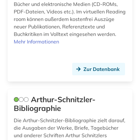
Bücher und elektronische Medien (CD-ROMs,
bibliografie 1945-1990 (1)
PDF-Dateien, Videos etc.). Im virtuellen Reading
room können außerdem kostenfrei Auszüge
bibliografin (3)
neuer Publikationen, Referenztexte und
bibliographie (159)
Buchkritiken im Volltext eingesehen werden.
Mehr Informationen
bibliographie 1470-1960 (1)
bibliographie 1800-2005 (1)
Zur Datenbank
bibliographie 1900-2000 (1)
bibliographie 1923-1999 (1)
bibliographie 1964-1999 (1)
Arthur-Schnitzler-
Bibliographie
bibliographie bis 1900 (1)
Die Arthur-Schnitzler-Bibliographie zielt darauf,
bibliographie mit abstracts und volltexten (1)
die Ausgaben der Werke, Briefe, Tagebücher
bibliographische quellen (1)
und anderer Schriften Arthur Schnitzlers