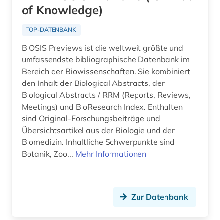
altes ägypten (1)
of Knowledge)
Deutschland (DDR) (8)
altfranzösisch (1)
Estland (6)
TOP-DATENBANK
altgermanistik (1)
BIOSIS Previews ist die weltweit größte und
Europa (62)
umfassendste bibliographische Datenbank im
althochdeutsch (1)
Finnland (9)
Bereich der Biowissenschaften. Sie kombiniert
altlast (1)
den Inhalt der Biological Abstracts, der
Frankreich (27)
Biological Abstracts / RRM (Reports, Reviews,
altnordisch (1)
Meetings) und BioResearch Index. Enthalten
GUS (8)
sind Original-Forschungsbeiträge und
altokzitanisch (1)
Griechenland (Altertum) (4)
Übersichtsartikel aus der Biologie und der
Biomedizin. Inhaltliche Schwerpunkte sind
altschwedisch (1)
Großbritannien (23)
Botanik, Zoo...
Mehr Informationen
altsächsisch (1)
Hamburg (1)
altägyptisch (1)
Hessen (5)
Zur Datenbank
aluminium (1)
Irland (8)