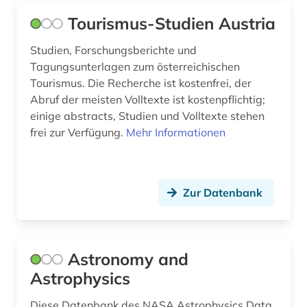
bergbaunachfolgelandschaft (1)
Tourismus-Studien Austria
bergwerk (1)
Studien, Forschungsberichte und
berlin (4)
Tagungsunterlagen zum österreichischen
Tourismus. Die Recherche ist kostenfrei, der
berliner klassik (1)
Abruf der meisten Volltexte ist kostenpflichtig;
einige abstracts, Studien und Volltexte stehen
berliner nationaltheater (1)
frei zur Verfügung.
Mehr Informationen
bern (1)
beruf (1)
Zur Datenbank
berufe im gesundheitswesen (1)
berufliche arbeit (1)
Astronomy and
berufliche fragen der sozialarbeit (1)
Astrophysics
berufsausbildung (1)
Diese Datenbank des NASA Astrophysics Data