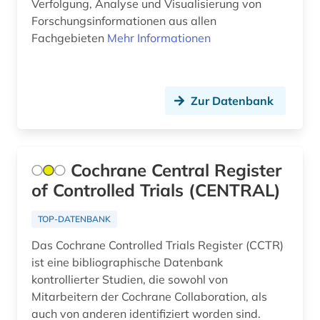
bach (10)
Verfolgung, Analyse und Visualisierung von
Forschungsinformationen aus allen
bakteriologie (2)
Fachgebieten
Mehr Informationen
balkanromanistik (3)
ballett (1)
Zur Datenbank
balneologie (1)
baltikum (1)
Cochrane Central Register
baltistik (1)
of Controlled Trials (CENTRAL)
bamberg (1)
TOP-DATENBANK
bankwesen (2)
Das Cochrane Controlled Trials Register (CCTR)
ist eine bibliographische Datenbank
barth, karl | theologe; hochschullehrer (1)
kontrollierter Studien, die sowohl von
baskenland (1)
Mitarbeitern der Cochrane Collaboration, als
auch von anderen identifiziert worden sind.