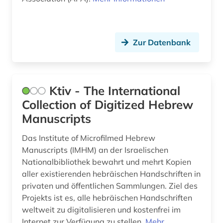
bautechnik (4)
bauvertrag (1)
Zur Datenbank
bauwesen (4)
bauwirtschaft (2)
bayerische staatsbibliothek (1)
Ktiv - The International
Collection of Digitized Hebrew
bayern (2)
Manuscripts
bedarfsforschung (1)
Das Institute of Microfilmed Hebrew
bedrohte sprache (1)
Manuscripts (IMHM) an der Israelischen
Nationalbibliothek bewahrt und mehrt Kopien
beherbergungsgewerbe tourismus
aller existierenden hebräischen Handschriften in
volkswirtschaft tourismus gaststättengewerbe
privaten und öffentlichen Sammlungen. Ziel des
hotelgewerbe kulturkontakt reisen tourismus (1)
Projekts ist es, alle hebräischen Handschriften
behindertenarbeit (1)
weltweit zu digitalisieren und kostenfrei im
Internet zur Verfügung zu stellen.
Mehr