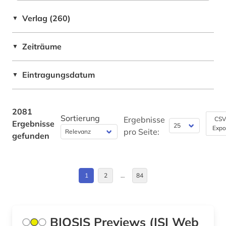
altenpflege (2)
Belarus (7)
Verlag (260)
▼
alter (1)
Belgien (4)
alter druck (1)
Zeiträume
▼
Berlin (4)
alter orient (3)
Bosnien-Herzegowina (8)
Eintragungsdatum
▼
alternativbewegung (1)
Brandenburg (4)
alternative (3)
Bremen (2)
2081
Sortierung
Ergebnisse
CSV
Ergebnisse
alternative medizin (2)
Expo
Bulgarien (8)
pro Seite:
gefunden
alterssoziologie (1)
Byzantinisches Reich (4)
altertum (6)
China (2)
1
2
…
84
altertumswissenschaft (13)
Daenemark (10)
altes testament (2)
Deutschland (141)
BIOSIS Previews (ISI Web