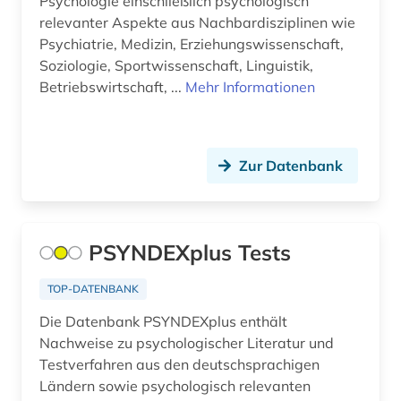
Psychologie einschließlich psychologisch
relevanter Aspekte aus Nachbardisziplinen wie
archivalien (2)
Psychiatrie, Medizin, Erziehungswissenschaft,
archivkunde (2)
Soziologie, Sportwissenschaft, Linguistik,
Betriebswirtschaft, ...
Mehr Informationen
archivprojekte (1)
archivwesen (1)
Zur Datenbank
archäologie (30)
arealtypologie (1)
argumentation (1)
PSYNDEXplus Tests
aristoteles (1)
TOP-DATENBANK
aristoteles | philosoph; lehrer (1)
Die Datenbank PSYNDEXplus enthält
Nachweise zu psychologischer Literatur und
arktis (7)
Testverfahren aus den deutschsprachigen
Ländern sowie psychologisch relevanten
armenien (3)