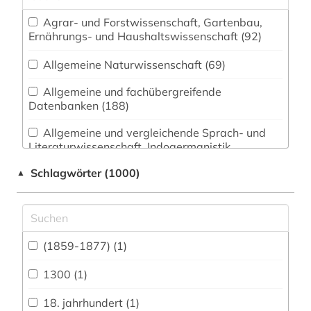
Agrar- und Forstwissenschaft, Gartenbau,
Ernährungs- und Haushaltswissenschaft (92)
Allgemeine Naturwissenschaft (69)
Allgemeine und fachübergreifende
Datenbanken (188)
Allgemeine und vergleichende Sprach- und
Literaturwissenschaft. Indogermanistik.
Außereuropäische Sprachen und Literaturen
Schlagwörter (1000)
▲
(136)
Anglistik. Amerikanistik (98)
Archäologie (77)
(1859-1877) (1)
Architektur, Bauingenieur- und
Vermessungswesen (79)
1300 (1)
Biologie, Biotechnologie (188)
18. jahrhundert (1)