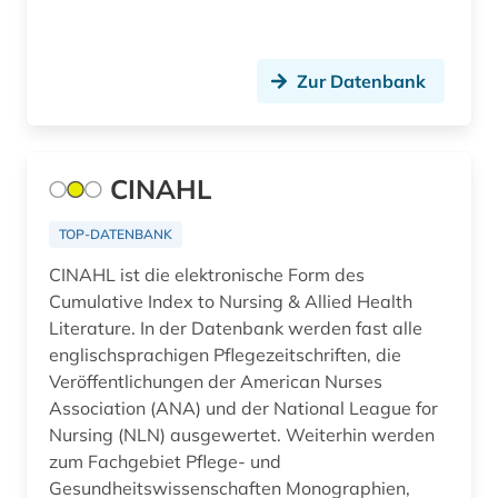
arbeit (4)
Ukraine (7)
arbeiterbewegung (1)
Zur Datenbank
Ungarn (9)
arbeitnehmervertretung (1)
Vatikanstadt (1)
arbeitsbedingungen und -politik (1)
CINAHL
arbeitsfeld (1)
TOP-DATENBANK
arbeitsgestaltung (1)
CINAHL ist die elektronische Form des
arbeitslosigkeit (1)
Cumulative Index to Nursing & Allied Health
Literature. In der Datenbank werden fast alle
arbeitsmarkt (2)
englischsprachigen Pflegezeitschriften, die
Veröffentlichungen der American Nurses
arbeitsmarktforschung (2)
Association (ANA) und der National League for
arbeitsmarktpolitik (1)
Nursing (NLN) ausgewertet. Weiterhin werden
zum Fachgebiet Pflege- und
arbeitsmedizin (2)
Gesundheitswissenschaften Monographien,