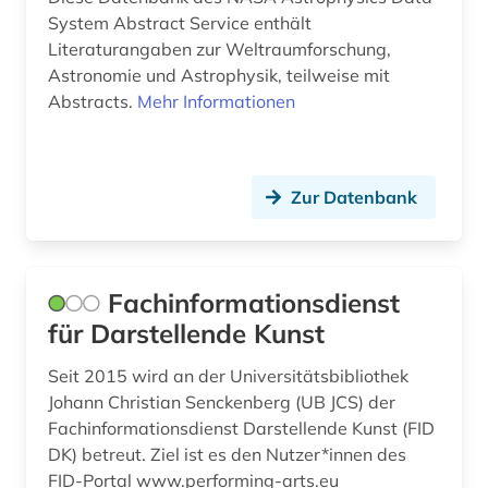
berufsforschung (2)
System Abstract Service enthält
Literaturangaben zur Weltraumforschung,
beschränkung (1)
Astronomie und Astrophysik, teilweise mit
Abstracts.
Mehr Informationen
beschäftigung (1)
beschäftigungstherapie (1)
bestandserhaltung (1)
Zur Datenbank
bestandsverzeichnis (1)
betreuungsrecht (1)
Fachinformationsdienst
für Darstellende Kunst
betrieb (1)
betriebsführung (3)
Seit 2015 wird an der Universitätsbibliothek
Johann Christian Senckenberg (UB JCS) der
betriebsorganisation (2)
Fachinformationsdienst Darstellende Kunst (FID
DK) betreut. Ziel ist es den Nutzer*innen des
betriebswirtschaft (5)
FID-Portal www.performing-arts.eu