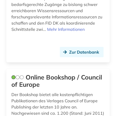
bedarfsgerechte Zugänge zu bislang schwer
betriebswirtschaftslehre (14)
erreichbaren Wissensressourcen und
bewegungswissenschaft (1)
forschungsrelevante Informationsressourcen zu
schaffen und den FID DK als koordinierende
bibel (6)
Schnittstelle zwi...
Mehr Informationen
bibel. deuteronomium (1)
bibelausgabe (1)
Zur Datenbank
bibelhandschrift (1)
bibelkommentar (1)
Online Bookshop / Council
bibelwissenschaft (4)
of Europe
bibliografie (330)
Der Bookshop bietet alle kostenpflichtigen
bibliografie 1907-2005 (1)
Publikationen des Verlages Council of Europe
Publishing der letzten 10 Jahre an.
bibliografie 1945 (1)
Nachgewiesen sind ca. 1.200 (Stand: Juni 2011)