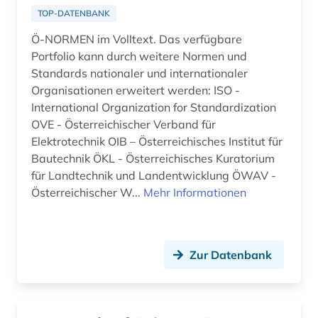
TOP-DATENBANK
aufgabensammlung (1)
Ö-NORMEN im Volltext. Das verfügbare
aufklärung (4)
Portfolio kann durch weitere Normen und
Standards nationaler und internationaler
aufsatz (3)
Organisationen erweitert werden: ISO -
International Organization for Standardization
augenzeuge (2)
OVE - Österreichischer Verband für
Elektrotechnik OIB – Österreichisches Institut für
august von (1)
Bautechnik ÖKL - Österreichisches Kuratorium
augustinus (1)
für Landtechnik und Landentwicklung ÖWAV -
Österreichischer W...
Mehr Informationen
auktionskatalog (2)
auktionspreis (1)
Zur Datenbank
aurelius (1)
aurelius augustinus (2)
ausbildung (1)