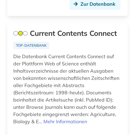
Zur Datenbank
anthropogeographie (1)
Roemisches Reich (8)
anthropologie (11)
Rumänien (6)
anthropologische linguistik (1)
Current Contents Connect
Russland, Sowjetunion (20)
anthroposophie (1)
Saarland (2)
TOP-DATENBANK
anthroposophische medizin (1)
Die Datenbank Current Contents Connect auf
Sachsen (2)
der Plattform Web of Science enthält
anthropozän (1)
Sachsen-Anhalt (2)
Inhaltsverzeichnisse der aktuellen Ausgaben
von bekannten wissenschaftlichen Zeitschriften
antijüdische propaganda (1)
Schleswig-Holstein (4)
aller Fachgebiete mit Abstracts
antike (6)
(Berichtszeitraum: 1998-heute). Documents
Schweden (53)
beinhaltet die Artikelsuche (inkl. PubMed ID);
antike religionen (1)
unter Browse Journals kann auch auf folgende
Schweiz (25)
Fachgebiete eingegrenzt werden: Agriculture,
antiquariat (2)
Serbien (7)
Biology & E...
Mehr Informationen
antisemitismus (1)
Skandinavien (5)