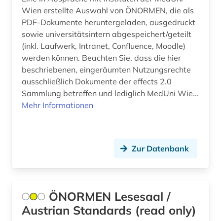
Wien erstellte Auswahl von ÖNORMEN, die als
assisi (1)
PDF-Dokumente heruntergeladen, ausgedruckt
sowie universitätsintern abgespeichert/geteilt
astronomie (4)
(inkl. Laufwerk, Intranet, Confluence, Moodle)
astrophysik (3)
werden können. Beachten Sie, dass die hier
beschriebenen, eingeräumten Nutzungsrechte
atlas (1)
ausschließlich Dokumente der effects 2.0
Sammlung betreffen und lediglich MedUni Wie...
atomphysik (1)
Mehr Informationen
audio recordings (1)
audiotechnik (1)
Zur Datenbank
audiovisuelle medien (1)
audiovisuelles medium (1)
ÖNORMEN Lesesaal /
aufbereitung (1)
Austrian Standards (read only)
aufführungsmaterial (4)