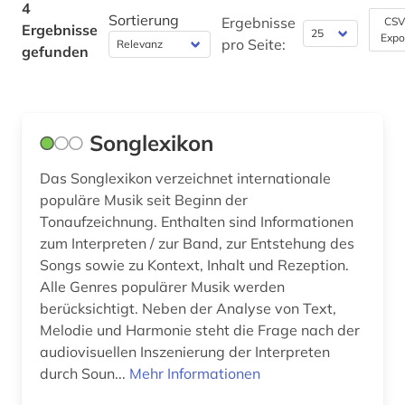
4
Sortierung
Ergebnisse
CSV
Ergebnisse
Werkstoffwissenschaften und
Expo
pro Seite:
gefunden
Fertigungstechnik (0)
Wirtschaftswissenschaften (0)
Wissenschaftskunde, Forschung, Hochschul-,
Songlexikon
Museumswesen (0)
Das Songlexikon verzeichnet internationale
populäre Musik seit Beginn der
Tonaufzeichnung. Enthalten sind Informationen
zum Interpreten / zur Band, zur Entstehung des
Songs sowie zu Kontext, Inhalt und Rezeption.
Alle Genres populärer Musik werden
berücksichtigt. Neben der Analyse von Text,
Melodie und Harmonie steht die Frage nach der
audiovisuellen Inszenierung der Interpreten
durch Soun...
Mehr Informationen