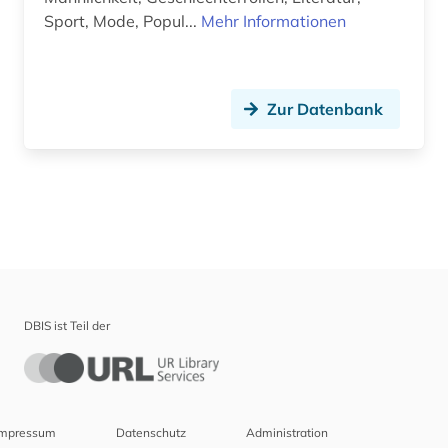
Sport, Mode, Popul...
Mehr Informationen
Zur Datenbank
DBIS ist Teil der
Impressum
Datenschutz
Administration