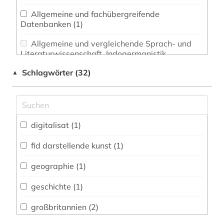
Allgemeine und fachübergreifende
Datenbanken (1)
Allgemeine und vergleichende Sprach- und
Literaturwissenschaft. Indogermanistik.
Außereuropäische Sprachen und Literaturen (0)
Schlagwörter (32)
▲
Anglistik. Amerikanistik (1)
Archäologie (0)
Architektur, Bauingenieur- und
digitalisat (1)
Vermessungswesen (0)
fid darstellende kunst (1)
Biologie, Biotechnologie (0)
geographie (1)
Buch- und Bibliothekswesen,
Informationswissenschaft (0)
geschichte (1)
Chemie und Pharmazie (0)
großbritannien (2)