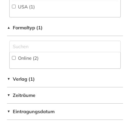
technik (1)
USA (1)
Philosophie (0)
unterhaltung (4)
Physik (0)
Formaltyp (1)
unterhaltungsmusik (1)
▲
Politologie (0)
usa (1)
Psychologie (0)
viktorianisches zeitalter &lt;1779-1930&gt;
(1)
Online (2
)
Rechtswissenschaft (0)
Romanistik (0)
Verlag (1)
▼
Slavistik (0)
Soziologie (1)
Zeiträume
▼
Sport (0)
Eintragungsdatum
▼
Technik (0)
Theologie und Religionswissenschaften (0)