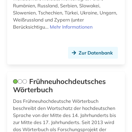
Rumänien, Russland, Serbien, Slowakei,
mongolei (1)
Slowenien, Tschechien, Türkei, Ukraine, Ungarn,
mongolisch (1)
Weißrussland und Zypern (unter
Berücksichtigu...
Mehr Informationen
mongolistik (1)
morphologie (2)
Zur Datenbank
musik (1)
nachschlagewerk (1)
Frühneuhochdeutsches
naher osten (1)
Wörterbuch
naturwissenschaften (1)
Das Frühneuhochdeutsche Wörterbuch
neuseeland (1)
beschreibt den Wortschatz der hochdeutschen
Sprache von der Mitte des 14. Jahrhunderts bis
nordafrika (1)
zur Mitte des 17. Jahrhunderts. Seit 2013 wird
nordamerika (1)
das Wörterbuch als Forschungsprojekt der