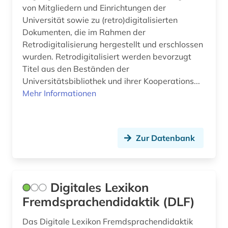
von Mitgliedern und Einrichtungen der
psychologie (1)
Universität sowie zu (retro)digitalisierten
Dokumenten, die im Rahmen der
pädagogik (1)
Retrodigitalisierung hergestellt und erschlossen
wurden. Retrodigitalisiert werden bevorzugt
recht (1)
Titel aus den Beständen der
religion (2)
Universitätsbibliothek und ihrer Kooperations...
Mehr Informationen
religionswissenschaft (2)
retrodigitalisat (1)
Zur Datenbank
rhetorik (2)
roman (1)
romanisch (1)
Digitales Lexikon
Fremdsprachendidaktik (DLF)
romanistik (2)
Das Digitale Lexikon Fremdsprachendidaktik
russisch (1)