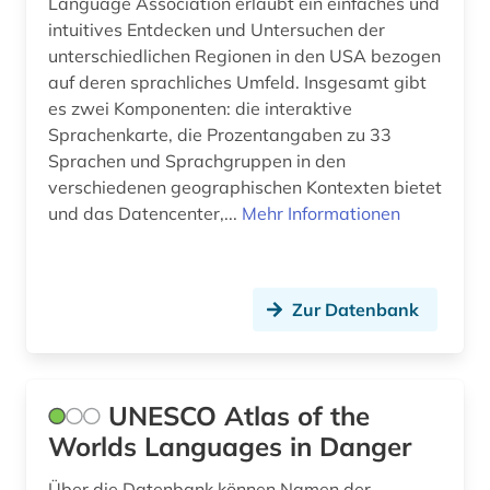
Language Association erlaubt ein einfaches und
intuitives Entdecken und Untersuchen der
sprachkontakt (1)
unterschiedlichen Regionen in den USA bezogen
auf deren sprachliches Umfeld. Insgesamt gibt
sprachverbreitung (1)
es zwei Komponenten: die interaktive
sprachwissenschaft (3)
Sprachenkarte, die Prozentangaben zu 33
Sprachen und Sprachgruppen in den
stilistik (2)
verschiedenen geographischen Kontexten bietet
und das Datencenter,...
Mehr Informationen
syntax (2)
südosteuropa (2)
taiwan (1)
Zur Datenbank
taiwan-austronesisch (1)
technik (1)
UNESCO Atlas of the
Worlds Languages in Danger
theologie (1)
Über die Datenbank können Namen der
tonaufnahme (1)