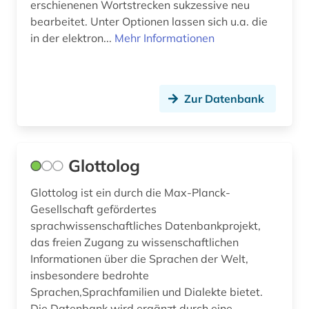
erschienenen Wortstrecken sukzessive neu
kultur (3)
Polen (2)
bearbeitet. Unter Optionen lassen sich u.a. die
in der elektron...
Mehr Informationen
kulturelle identität (1)
Portugal (1)
kulturwissenschaften (1)
Rumänien (2)
kunst (2)
Zur Datenbank
Russland, Sowjetunion (4)
kunstgeschichte (1)
Serbien (2)
künste (1)
Slowakei (2)
Glottolog
landeskunde (1)
Slowenien (2)
Glottolog ist ein durch die Max-Planck-
Gesellschaft gefördertes
lateinamerika (1)
Spanien (2)
sprachwissenschaftliches Datenbankprojekt,
lemma (1)
das freien Zugang zu wissenschaftlichen
Suedamerika (1)
Informationen über die Sprachen der Welt,
lexikologie (2)
Suedosteuropa (2)
insbesondere bedrohte
Sprachen,Sprachfamilien und Dialekte bietet.
liguistik (1)
Tschechische Republik (2)
Die Datenbank wird ergänzt durch eine