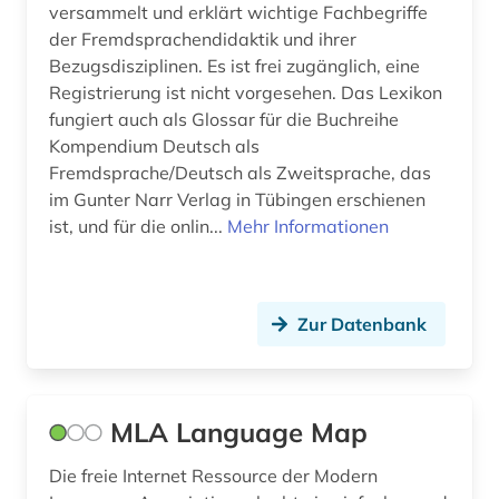
versammelt und erklärt wichtige Fachbegriffe
russland (1)
der Fremdsprachendidaktik und ihrer
Bezugsdisziplinen. Es ist frei zugänglich, eine
schrift (1)
Registrierung ist nicht vorgesehen. Das Lexikon
fungiert auch als Glossar für die Buchreihe
semantik (2)
Kompendium Deutsch als
Fremdsprache/Deutsch als Zweitsprache, das
semitistik (1)
im Gunter Narr Verlag in Tübingen erschienen
sibirien (1)
ist, und für die onlin...
Mehr Informationen
sozialarbeit (1)
sozialwissenschaften (2)
Zur Datenbank
spanisch (1)
sprache (38)
MLA Language Map
sprachfamilie (1)
Die freie Internet Ressource der Modern
sprachgemeinschaft (1)