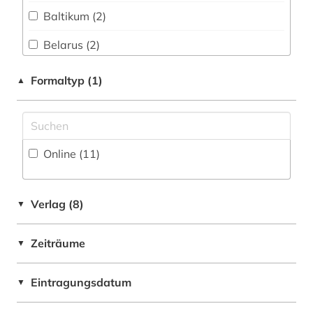
fremdsprachenunterricht (1)
Baltikum (2)
Philosophie (1)
frühneuhochdeutsch (1)
Belarus (2)
Physik (0)
geisteswissenschaften (1)
Bosnien-Herzegowina (2)
Formaltyp (1)
▲
Politologie (2)
geographie (2)
Bulgarien (2)
Psychologie (1)
germanen (1)
Deutschland (4)
Rechtswissenschaft (0)
germanische altertumskunde (1)
Online (11
)
Estland (2)
Romanistik (8)
germanistik (1)
Frankreich (1)
Slavistik (7)
Verlag (8)
▼
geschichte (10)
GUS (1)
Soziologie (1)
geschichtswissenschaft (1)
Zeiträume
▼
Griechenland (1)
Sport (0)
gesellschaft (2)
Irland (1)
Eintragungsdatum
Technik (0)
▼
hebräisch (1)
Italien (2)
Theologie und Religionswissenschaften (4)