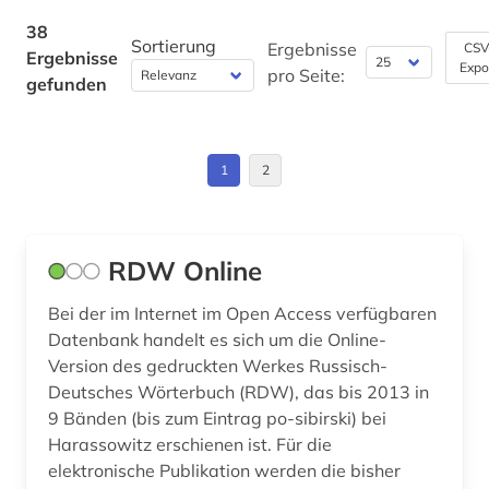
ideengeschichte (1)
Jugoslawien (2)
38
Werkstoffwissenschaften und
Sortierung
Ergebnisse
CSV
Ergebnisse
indigenes volk (2)
Fertigungstechnik (0)
Expo
Kroatien (2)
pro Seite:
gefunden
informatik (1)
Wirtschaftswissenschaften (1)
Lettland (2)
Wissenschaftskunde, Forschung, Hochschul-,
informationswissenschaft (1)
Litauen (2)
Museumswesen (0)
1
2
internationale verflechtung (1)
Makedonien (2)
irisch (1)
Mittelamerika (1)
RDW Online
italianistik (1)
Moldawien (2)
Bei der im Internet im Open Access verfügbaren
italienisch (1)
Datenbank handelt es sich um die Online-
Montenegro (2)
Version des gedruckten Werkes Russisch-
judaistik (1)
Nordamerika (1)
Deutsches Wörterbuch (RDW), das bis 2013 in
9 Bänden (bis zum Eintrag po-sibirski) bei
karibik (1)
Osteuropa (2)
Harassowitz erschienen ist. Für die
konkordanz (1)
elektronische Publikation werden die bisher
Ostmitteleuropa (2)