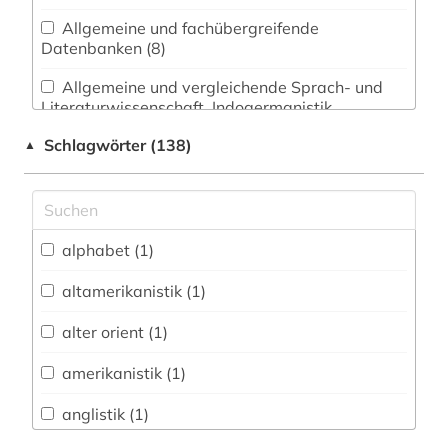
Allgemeine und fachübergreifende
Datenbanken (8)
Allgemeine und vergleichende Sprach- und
Literaturwissenschaft. Indogermanistik.
Außereuropäische Sprachen und Literaturen (24)
Schlagwörter (138)
▲
Anglistik. Amerikanistik (8)
Archäologie (2)
Architektur, Bauingenieur- und
alphabet (1)
Vermessungswesen (0)
altamerikanistik (1)
Biologie, Biotechnologie (0)
alter orient (1)
Buch- und Bibliothekswesen,
Informationswissenschaft (2)
amerikanistik (1)
Chemie und Pharmazie (0)
anglistik (1)