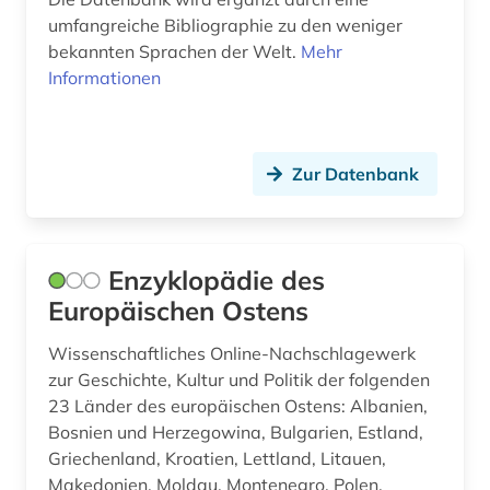
linguistik (7)
umfangreiche Bibliographie zu den weniger
USA (1)
bekannten Sprachen der Welt.
Mehr
literatur (11)
Informationen
Ukraine (2)
literaturwissenschaft (4)
Ungarn (1)
liturgie (1)
Zypern (1)
Zur Datenbank
lusitanistik (1)
mathematik (1)
Enzyklopädie des
medizin (1)
Europäischen Ostens
migration (1)
Wissenschaftliches Online-Nachschlagewerk
zur Geschichte, Kultur und Politik der folgenden
minderheitensprache (1)
23 Länder des europäischen Ostens: Albanien,
mittelalter (2)
Bosnien und Herzegowina, Bulgarien, Estland,
Griechenland, Kroatien, Lettland, Litauen,
mittelasien (1)
Makedonien, Moldau, Montenegro, Polen,