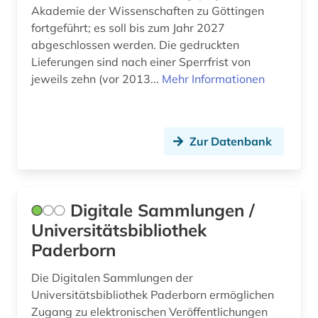
Akademie der Wissenschaften zu Göttingen
open access (1)
fortgeführt; es soll bis zum Jahr 2027
abgeschlossen werden. Die gedruckten
osteuropa (2)
Lieferungen sind nach einer Sperrfrist von
ostmitteleuropa (2)
jeweils zehn (vor 2013...
Mehr Informationen
philosophie (2)
phonetik (3)
Zur Datenbank
phonologie (1)
politik (2)
Digitale Sammlungen /
politologie (1)
Universitätsbibliothek
Paderborn
portugiesisch (1)
Die Digitalen Sammlungen der
pragmatik (2)
Universitätsbibliothek Paderborn ermöglichen
projekt (1)
Zugang zu elektronischen Veröffentlichungen