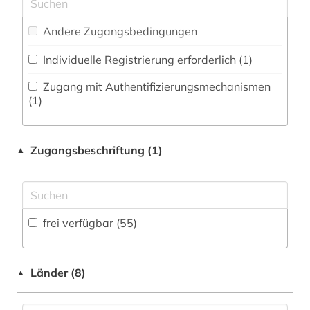
Zeitungs-, Zeitschriftenbibliographie (0
)
Musikwissenschaft (3)
arzneimittelinformation (1)
Andere Zugangsbedingungen
Natur- und Umweltschutz (7)
arzneimittelinformationen (1)
Individuelle Registrierung erforderlich (1)
Pädagogik (6)
arzneimittelinformationssystem (1)
Zugang mit Authentifizierungsmechanismen
Philosophie (3)
(1)
arzneimittelmarkt (2)
Physik (21)
arzneimittelprüfung (1)
Zugangsbeschriftung (1)
▲
Politologie (6)
arzneimittelrecht (1)
Psychologie (18)
arzneimittelrezeptor (1)
Rechtswissenschaft (8)
frei verfügbar (55)
arzneimittelsicherheit (1)
Romanistik (3)
arzneimittelwechselwirkung (2)
Slavistik (1)
Länder (8)
▲
arzneimittelzulassung (1)
Soziologie (9)
arzneipflanzen (1)