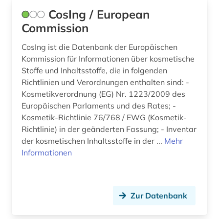
CosIng / European
umweltschutz (1)
Commission
umweltwissenschaften (1)
CosIng ist die Datenbank der Europäischen
unfallmedizin (1)
Kommission für Informationen über kosmetische
Stoffe und Inhaltsstoffe, die in folgenden
usa (1)
Richtlinien und Verordnungen enthalten sind: -
vergiftung (2)
Kosmetikverordnung (EG) Nr. 1223/2009 des
Europäischen Parlaments und des Rates; -
verhalten (1)
Kosmetik-Richtlinie 76/768 / EWG (Kosmetik-
Richtlinie) in der geänderten Fassung; - Inventar
versuchstiere (1)
der kosmetischen Inhaltsstoffe in der ...
Mehr
Informationen
verzeichnis (8)
veterinärmedizin (2)
visman (1)
Zur Datenbank
vorabdruck (1)