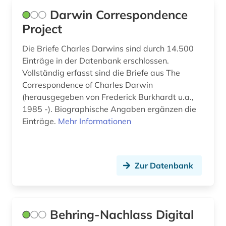
Darwin Correspondence
mittelenglisch (1)
Project
molecular biology (1)
Die Briefe Charles Darwins sind durch 14.500
molekularbiologie (1)
Einträge in der Datenbank erschlossen.
Vollständig erfasst sind die Briefe aus The
molekulare medizin (1)
Correspondence of Charles Darwin
(herausgegeben von Frederick Burkhardt u.a.,
molekularpharmakologie (1)
1985 -). Biographische Angaben ergänzen die
molekularphysik und chemische physik (1)
Einträge.
Mehr Informationen
multidisziplinäre chemie (1)
nachhaltigkeit (1)
Zur Datenbank
nachlass (1)
nachrichtendienst (1)
Behring-Nachlass Digital
nachschlagewerk (5)