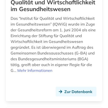
Qualität und Wirtschaftlichkeit
materialwissenschaft (1)
im Gesundheitswesen
mathematik (2)
Das “Institut für Qualität und Wirtschaftlichkeit
im Gesundheitswesen” (IQWiG) wurde im Zuge
medikament (1)
der Gesundheitsreform am 1. Juni 2004 als eine
Einrichtung der Stiftung für Qualität und
medizin (34)
Wirtschaftlichkeit im Gesundheitswesen
medizingeschichte <fach> (1)
gegründet. Es ist überwiegend im Auftrag des
Gemeinsamen Bundesausschusses (G-BA) und
medizinische ausbildung (1)
des Bundesgesundheitsministeriums (BGA)
tätig, greift aber auch in eigener Regie für die
medizinische einrichtung (1)
G...
Mehr Informationen
membranproteine (1)
membrantransport (1)
Zur Datenbank
mikrobiologie (2)
mikroorganismen (1)