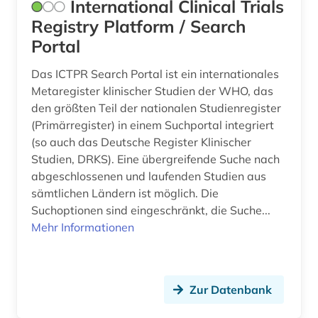
International Clinical Trials
schwangerschaft (1)
Registry Platform / Search
schweiz (2)
Portal
seltene krankheit (1)
Das ICTPR Search Portal ist ein internationales
Metaregister klinischer Studien der WHO, das
sicherheitsdatenblatt (1)
den größten Teil der nationalen Studienregister
(Primärregister) in einem Suchportal integriert
sicherheitstechnik (1)
(so auch das Deutsche Register Klinischer
sozialwissenschaften (7)
Studien, DRKS). Eine übergreifende Suche nach
abgeschlossenen und laufenden Studien aus
spanisch (1)
sämtlichen Ländern ist möglich. Die
Suchoptionen sind eingeschränkt, die Suche...
spektroskopie (1)
Mehr Informationen
sportwissenschaft (1)
stand der technik (3)
Zur Datenbank
statistik (4)