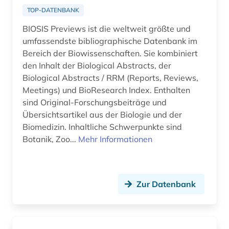
brief (1)
TOP-DATENBANK
briefsammlung (1)
BIOSIS Previews ist die weltweit größte und
umfassendste bibliographische Datenbank im
buchbestand (1)
Bereich der Biowissenschaften. Sie kombiniert
cd-rom (1)
den Inhalt der Biological Abstracts, der
Biological Abstracts / RRM (Reports, Reviews,
cell biology (1)
Meetings) und BioResearch Index. Enthalten
sind Original-Forschungsbeiträge und
charles (1809-1882) (1)
Übersichtsartikel aus der Biologie und der
Biomedizin. Inhaltliche Schwerpunkte sind
chemie (105)
Botanik, Zoo...
Mehr Informationen
chemie fachdidaktik (1)
chemikalie (4)
Zur Datenbank
chemikalien (1)
chemische formel (1)