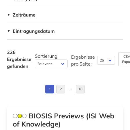
bibliotheksbestand (1)
bibliothekskatalog plus (1)
Zeiträume
▼
biochemie (4)
Eintragungsdatum
▼
bioenergie (1)
bioingenieurwesen (1)
226
Sortierung
Ergebnisse
CSV
Ergebnisse
biologie (7)
Expo
pro Seite:
gefunden
biomedizin (3)
biotechnologie (4)
1
2
…
10
biowissenschaften (4)
blütenpflanze (1)
BIOSIS Previews (ISI Web
botanik (2)
of Knowledge)