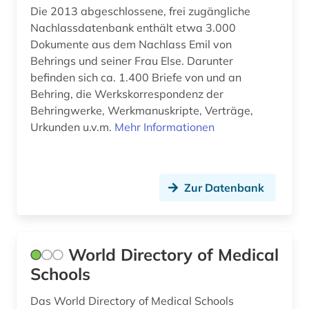
Die 2013 abgeschlossene, frei zugängliche
nachwachsender rohstoff (1)
Nachlassdatenbank enthält etwa 3.000
Dokumente aus dem Nachlass Emil von
nahrungsergänzungsmittel (1)
Behrings und seiner Frau Else. Darunter
befinden sich ca. 1.400 Briefe von und an
naturheilkunde (1)
Behring, die Werkskorrespondenz der
Behringwerke, Werkmanuskripte, Verträge,
naturprodukt (1)
Urkunden u.v.m.
Mehr Informationen
naturstoffchemie (1)
naturwissenschaft (2)
Zur Datenbank
naturwissenschaften (12)
neuheit (3)
World Directory of Medical
neuheitsrecherche (3)
Schools
neurologie (1)
Das World Directory of Medical Schools
neurowissenschaft (1)