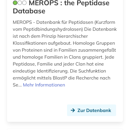
MEROPS : the Peptidase
chemische verbindungen (1)
Database
chemistry (2)
MEROPS - Datenbank für Peptidasen (Kurzform
china (1)
vom Peptidbindungshydrolasen) Die Datenbank
ist nach dem Prinzip hierarchischer
covid-19 (1)
Klassifikationen aufgebaut. Homologe Gruppen
cytokine (1)
von Proteinen sind in Familien zusammengefaßt
und homologe Familien in Clans gruppiert. Jede
darwin, charles | naturwissenschaftler;
Peptidase, Familie und jeder Clan hat eine
biologe; geologe (1)
eindeutige Identifizierung. Die Suchfunktion
ermöglicht mittels BlastP die Recherche nach
datenmanagement (1)
Se...
Mehr Informationen
datensammlung (3)
deutschland (3)
Zur Datenbank
diagnose (1)
discovery service (1)