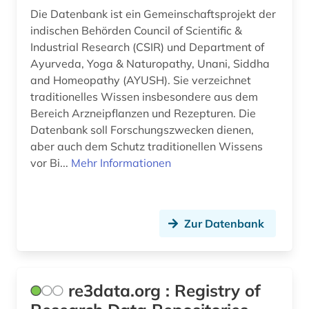
philosophie des mittelalters (1)
Die Datenbank ist ein Gemeinschaftsprojekt der
indischen Behörden Council of Scientific &
philosopie in der welt des islam (1)
Industrial Research (CSIR) und Department of
physik (3)
Ayurveda, Yoga & Naturopathy, Unani, Siddha
and Homeopathy (AYUSH). Sie verzeichnet
physikalische chemie (1)
traditionelles Wissen insbesondere aus dem
Bereich Arzneipflanzen und Rezepturen. Die
physiotherapie (1)
Datenbank soll Forschungszwecken dienen,
aber auch dem Schutz traditionellen Wissens
phytomedizin (medizin) (1)
vor Bi...
Mehr Informationen
phytopharmakon (1)
polymers (1)
Zur Datenbank
preprint server (1)
produktqualität (1)
re3data.org : Registry of
produktsicherheit (1)