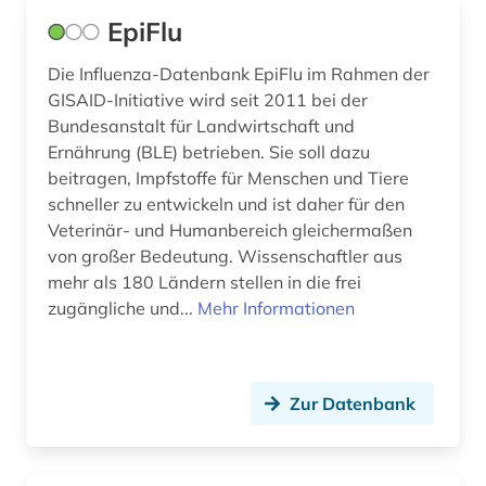
EpiFlu
discovery system (1)
Die Influenza-Datenbank EpiFlu im Rahmen der
dokumentenserver (1)
GISAID-Initiative wird seit 2011 bei der
droge (2)
Bundesanstalt für Landwirtschaft und
Ernährung (BLE) betrieben. Sie soll dazu
drogen (3)
beitragen, Impfstoffe für Menschen und Tiere
schneller zu entwickeln und ist daher für den
duftstoff (1)
Veterinär- und Humanbereich gleichermaßen
ejournals (1)
von großer Bedeutung. Wissenschaftler aus
mehr als 180 Ländern stellen in die frei
elektronische zeitschrift (7)
zugängliche und...
Mehr Informationen
elektronisches buch (5)
elektronisches publizieren (1)
Zur Datenbank
emil von behring (1)
endokrinologie (2)