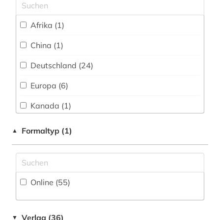
Sport (7)
arzneistoff (1)
Afrika (1)
Technik (23)
arzneistoffe (2)
China (1)
Theologie und Religionswissenschaften (4)
aufgabensammlung (1)
Deutschland (24)
Werkstoffwissenschaften und
behandlung (1)
Fertigungstechnik (19)
Europa (6)
behringwerke (1)
Wirtschaftswissenschaften (13)
Kanada (1)
Wissenschaftskunde, Forschung, Hochschul-,
berlin (1)
Oesterreich (2)
Museumswesen (1)
Formaltyp (1)
▲
berufskrankheit (1)
Schweiz (3)
bevölkerungswissenschaft (1)
USA (1)
bibliografie (11)
Online (55
)
bibliographie (4)
Verlag (36)
▼