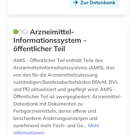
Zur Datenbank
gesundheitsschädlicher stoff (3)
gesundheitsversorgung (1)
gesundheitswesen (4)
Arzneimittel-
Informationssystem -
gewerbliche schutzrechte (4)
öffentlicher Teil
gewerblicher rechtsschutz (5)
AMIS - Öffentlicher Teil enthält Teile des
giftstoffe (1)
Arzneimittelinformationssystems (AMIS), das
von den für die Arzneimittelzulassung
grenzwert (1)
zuständigen Bundesoberbehörden BfArM, BVL
und PEI aktualisiert und gepflegt wird. AMIS -
grippe (1)
Öffentlicher Teil ist zweigegliedert: Arzneimittel-
Datenbank mit Dokumenten zu
grippeviren (1)
Fertigarzneimitteln, deren offene und
hebammenwissenschaft (1)
beschiedene Änderungsanzeigen und
zunehmend mehr Fach- und Ge...
Mehr
heilpflanzen (5)
Informationen