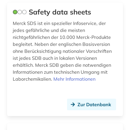
innere medizin (2)
Safety data sheets
inorganic (1)
Merck SDS ist ein spezieller Infoservice, der
jedes gefährliche und die meisten
internationaler vergleich (1)
nichtgefährlichen der 10.000 Merck-Produkte
internetportal (1)
begleitet. Neben der englischen Basisversion
ohne Berücksichtigung nationaler Vorschriften
japan (1)
ist jedes SDB auch in lokalen Versionen
erhältlich. Merck SDB geben die notwendigen
klinische medizin (1)
Informationen zum technischen Umgang mit
klinische prüfung (1)
Laborchemikalien.
Mehr Informationen
klinischer test (1)
klinisches experiment (5)
Zur Datenbank
kommentar (1)
konfekt (1)