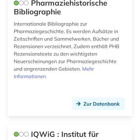
Pharmaziehistorische
kosmetik (6)
Bibliographie
kosmetische inhaltsstoffe (1)
Internationale Bibliographie zur
Pharmaziegeschichte. Es werden Aufsätze in
krankenhaus (1)
Zeitschriften und Sammelwerken, Bücher und
Rezensionen verzeichnet. Zudem enthält PHB
kristallstruktur (1)
Rezensionstexte zu den wichtigsten
kunst (2)
Neuerscheinungen zur Pharmaziegeschichte
und angrenzenden Gebieten.
Mehr
landwirtschaft (2)
Informationen
latein (1)
lehrmittel (2)
Zur Datenbank
lernplattform (1)
lexikon (5)
IQWiG : Institut für
literatur (1)