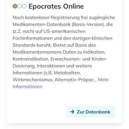
Epocrates Online
energie (1)
Nach kostenloser Registrierung frei zugängliche
englisch (2)
Medikamenten-Datenbank (Basis-Version), die
(z.Z. noch) auf US-amerikanischen
europa (2)
Fachinformationen und den dortigen klinischen
europäische union (3)
Standards beruht. Bietet auf Basis des
Medikamentennamens Daten zu Indikation,
evaluation (2)
Kontraindikation, Erwachsenen- und Kinder-
Dosierung, Interaktionen und weitere
evidenz-basierte medizin (5)
Informationen (z.B. Metaboliten,
Wirkmechanismus, Alternativ-Präpar...
farnpflanze (1)
Mehr
Informationen
fertigarzneimittel (2)
forschungsdaten (1)
Zur Datenbank
forschungsprojekt (1)
französisch (1)