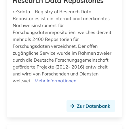
Research Data Repositories
protein science (1)
re3data – Registry of Research Data
proteolytische enzyme (1)
Repositories ist ein international anerkanntes
Nachweisinstrument für
prävention (1)
Forschungsdatenrepositorien, welches derzeit
psychologie (3)
mehr als 2400 Repositorien für
Forschungsdaten verzeichnet. Der offen
publikationsserver (1)
zugängliche Service wurde im Rahmen zweier
durch die Deutsche Forschungsgemeinschaft
pädagogik (2)
geförderte Projekte (2012- 2016) entwickelt
und wird von Forschenden und Diensten
pädiatrie (1)
weltwei...
Mehr Informationen
qualitätssicherung (1)
quelle (1)
Zur Datenbank
raumfahrtmedizin (1)
recherche (3)