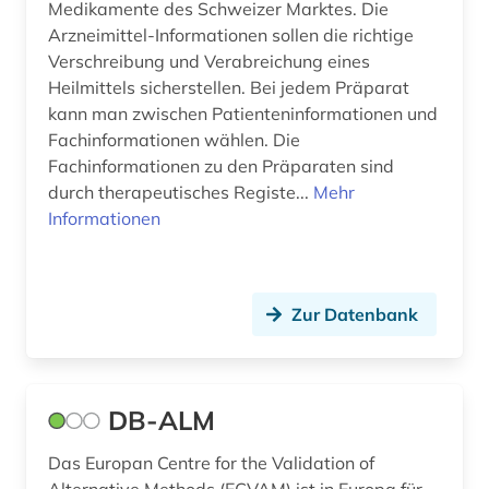
open science (1)
Medikamente des Schweizer Marktes. Die
Arzneimittel-Informationen sollen die richtige
organic (1)
Verschreibung und Verabreichung eines
Heilmittels sicherstellen. Bei jedem Präparat
organische chemie (3)
kann man zwischen Patienteninformationen und
parasitologie (1)
Fachinformationen wählen. Die
Fachinformationen zu den Präparaten sind
patent (7)
durch therapeutisches Registe...
Mehr
Informationen
patentanmeldung (4)
patente (2)
Zur Datenbank
patentrecht (4)
patient (1)
peptidase (2)
DB-ALM
pflanzen (1)
Das Europan Centre for the Validation of