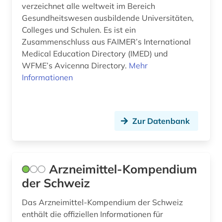
verzeichnet alle weltweit im Bereich
Gesundheitswesen ausbildende Universitäten,
neurowissenschaften (2)
Colleges und Schulen. Es ist ein
neutronenbeugung (1)
Zusammenschluss aus FAIMER’s International
Medical Education Directory (IMED) und
newsletter (1)
WFME’s Avicenna Directory.
Mehr
Informationen
niederländisch (1)
notfallmedizin (1)
Zur Datenbank
oecd (2)
online-publikation (2)
open access (3)
Arzneimittel-Kompendium
der Schweiz
open access transformation (2)
Das Arzneimittel-Kompendium der Schweiz
open data (1)
enthält die offiziellen Informationen für