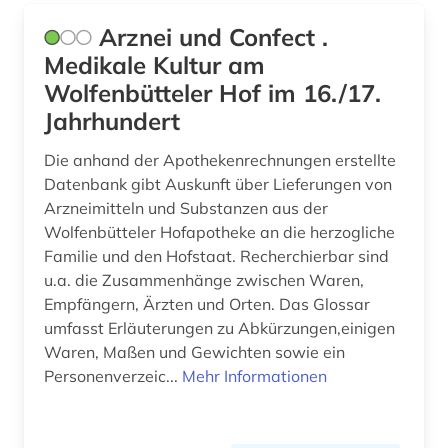
Arznei und Confect .
freie plattform (1)
Medikale Kultur am
förderpreis für deutsche wissenschaftler im g.
Wolfenbütteler Hof im 16./17.
w. leibniz-programm (1)
Jahrhundert
galenik (2)
Die anhand der Apothekenrechnungen erstellte
gebrauchsmuster (4)
Datenbank gibt Auskunft über Lieferungen von
Arzneimitteln und Substanzen aus der
gebrauchsmusteranmeldung (3)
Wolfenbütteler Hofapotheke an die herzogliche
Familie und den Hofstaat. Recherchierbar sind
gebrauchsmusterrecht (3)
u.a. die Zusammenhänge zwischen Waren,
gefahrstoff (1)
Empfängern, Ärzten und Orten. Das Glossar
umfasst Erläuterungen zu Abkürzungen,einigen
gefahrstoffe (1)
Waren, Maßen und Gewichten sowie ein
Personenverzeic...
Mehr Informationen
gefährlicher arbeitsstoff (1)
gehirn (3)