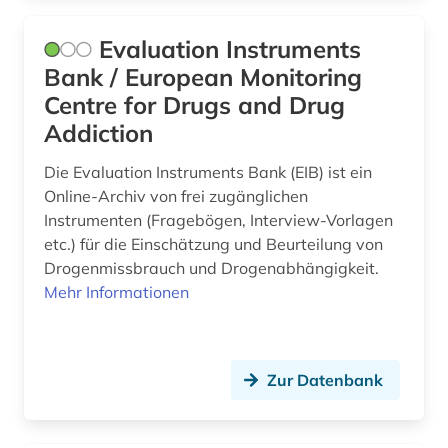
theologie (1)
Evaluation Instruments
theoretische chemie (1)
Bank / European Monitoring
Centre for Drugs and Drug
therapie (1)
Addiction
tierarzneimittel (1)
Die Evaluation Instruments Bank (EIB) ist ein
tierversuch (6)
Online-Archiv von frei zugänglichen
Instrumenten (Fragebögen, Interview-Vorlagen
topographische anatomie (1)
etc.) für die Einschätzung und Beurteilung von
Drogenmissbrauch und Drogenabhängigkeit.
toxikologie (9)
Mehr Informationen
toxikologische bewertung (1)
toxin (1)
Zur Datenbank
toxizität (2)
umweltchemikalie (1)