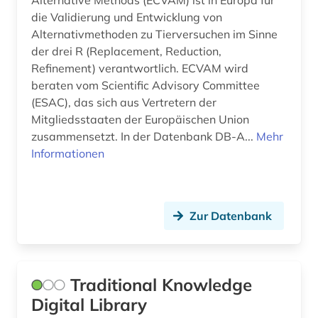
Alternative Methods (ECVAM) ist in Europa für
pflanzenschutz (1)
die Validierung und Entwicklung von
pflanzenschutzmittel (1)
Alternativmethoden zu Tierversuchen im Sinne
der drei R (Replacement, Reduction,
pharmaindustrie (1)
Refinement) verantwortlich. ECVAM wird
beraten vom Scientific Advisory Committee
pharmakologie (15)
(ESAC), das sich aus Vertretern der
Mitgliedsstaaten der Europäischen Union
pharmakopöe (3)
zusammensetzt. In der Datenbank DB-A...
Mehr
pharmakotherapie (2)
Informationen
pharmazeutische industrie (4)
pharmazeutische stoffe (3)
Zur Datenbank
pharmazeutischer wirkstoff (1)
pharmazeutisches produkt (1)
Traditional Knowledge
pharmazie (253)
Digital Library