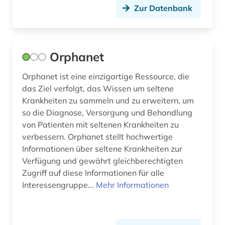
geisteswissenschaften (5)
Zur Datenbank
gen (1)
genexpression (1)
Orphanet
geografie (1)
Orphanet ist eine einzigartige Ressource, die
das Ziel verfolgt, das Wissen um seltene
geologie (1)
Krankheiten zu sammeln und zu erweitern, um
geowissenschaften (2)
so die Diagnose, Versorgung und Behandlung
von Patienten mit seltenen Krankheiten zu
geschichte (3)
verbessern. Orphanet stellt hochwertige
Informationen über seltene Krankheiten zur
geschichte der naturwissenschaften (1)
Verfügung und gewährt gleichberechtigten
gesundheit (2)
Zugriff auf diese Informationen für alle
Interessengruppe...
Mehr Informationen
gesundheitsforschung (1)
gesundheitsförderung (1)