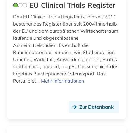
EU Clinical Trials Register
recht (1)
rechtswissenschaften (1)
Das EU Clinical Trials Register ist ein seit 2011
bestehendes Register über seit 2004 innerhalb
rehabilitation (1)
der EU und dem europäischen Wirtschaftsraum
laufende und abgeschlossene
repository (1)
Arzneimittelstudien. Es enthält die
Rahmendaten der Studien, wie Studiendesign,
richtlinie (1)
Urheber, Wirkstoff, Anwendungsgebiet, Status
röntgenbeugung (1)
(authorisiert, laufend, abgeschlossen), nicht das
Ergebnis. Suchoptionen/Datenexport: Das
samuel hahnemann (1755 - 1843) (2)
Portal biet...
Mehr Informationen
satirezeitung (1)
schadstoffe (1)
Zur Datenbank
schriftverkehr (1)
schutzzertifikat (1)