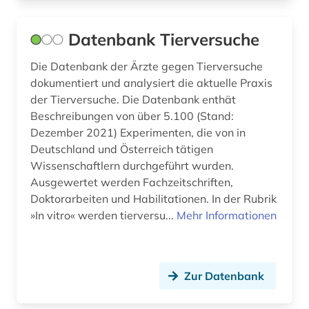
stoff (1)
Datenbank Tierversuche
stoffdaten (1)
Die Datenbank der Ärzte gegen Tierversuche
stoffdatenbank (1)
dokumentiert und analysiert die aktuelle Praxis
stoffliste (1)
der Tierversuche. Die Datenbank enthät
Beschreibungen von über 5.100 (Stand:
substanz (1)
Dezember 2021) Experimenten, die von in
Deutschland und Österreich tätigen
suchmaschine (1)
Wissenschaftlern durchgeführt wurden.
Ausgewertet werden Fachzeitschriften,
synthetische methoden (1)
Doktorarbeiten und Habilitationen. In der Rubrik
südafrika (1)
»In vitro« werden tierversu...
Mehr Informationen
tabelle (1)
technik (10)
Zur Datenbank
technische chemie (1)