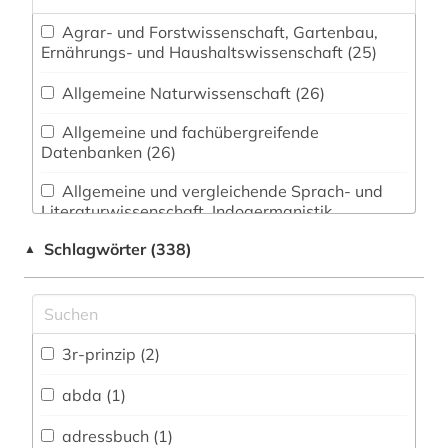
Agrar- und Forstwissenschaft, Gartenbau,
Ernährungs- und Haushaltswissenschaft (25)
Allgemeine Naturwissenschaft (26)
Allgemeine und fachübergreifende
Datenbanken (26)
Allgemeine und vergleichende Sprach- und
Literaturwissenschaft. Indogermanistik.
Außereuropäische Sprachen und Literaturen (3)
Schlagwörter (338)
▲
Anglistik. Amerikanistik (3)
Archäologie (2)
Architektur, Bauingenieur- und
3r-prinzip (2)
Vermessungswesen (13)
abda (1)
Biologie, Biotechnologie (79)
adressbuch (1)