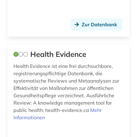
herbal remedies (1)
hilfsstoffe (2)
Zur Datenbank
hirnforschung (1)
hochschulschrift (1)
Health Evidence
hof (1)
Health Evidence ist eine frei durchsuchbare,
homöopathie (2)
registrierungspflichtige Datenbank, die
systematische Reviews und Metaanalysen zur
homöopathisches arzneibuch (1)
Effektivität von Maßnahmen zur öffentlichen
hormon (2)
Gesundheitspflege verzeichnet. Ausführliche
Review: A knowledge management tool for
human genetics (1)
public health: health-evidence.ca
Mehr
Informationen
humoristische presse (1)
immunology (1)