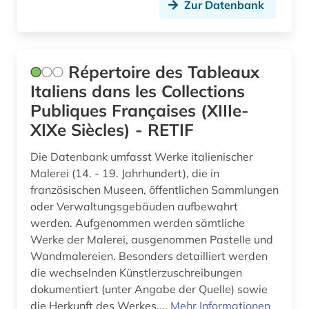
Zur Datenbank
quelle (5)
recht (2)
Répertoire des Tableaux
reformation (1)
Italiens dans les Collections
Publiques Françaises (XIIIe-
reisebericht (1)
XIXe Siècles) - RETIF
renaissance (3)
Die Datenbank umfasst Werke italienischer
rezension (1)
Malerei (14. - 19. Jahrhundert), die in
französischen Museen, öffentlichen Sammlungen
rom (2)
oder Verwaltungsgebäuden aufbewahrt
römerzeit (1)
werden. Aufgenommen werden sämtliche
Werke der Malerei, ausgenommen Pastelle und
san marino (1)
Wandmalereien. Besonders detailliert werden
die wechselnden Künstlerzuschreibungen
satirezeitschrift (1)
dokumentiert (unter Angabe der Quelle) sowie
die Herkunft des Werkes....
Mehr Informationen
schriftstellerin (1)