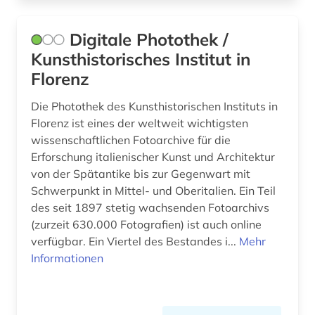
moskau (1)
Digitale Photothek /
musik (2)
Kunsthistorisches Institut in
Florenz
nationalbibliografie (4)
Die Photothek des Kunsthistorischen Instituts in
niederlande (1)
Florenz ist eines der weltweit wichtigsten
online-publikation (1)
wissenschaftlichen Fotoarchive für die
Erforschung italienischer Kunst und Architektur
oper (1)
von der Spätantike bis zur Gegenwart mit
Schwerpunkt in Mittel- und Oberitalien. Ein Teil
partitur (1)
des seit 1897 stetig wachsenden Fotoarchivs
photographie (2)
(zurzeit 630.000 Fotografien) ist auch online
verfügbar. Ein Viertel des Bestandes i...
Mehr
polen (1)
Informationen
protestantismus (1)
pädagogik (1)