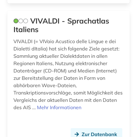
italienische dialekte (1)
VIVALDI - Sprachatlas
jahrbuch (1)
Italiens
kalabresisch (1)
VIVALDI (= VIVaio Acustico delle Lingue e dei
karikatur (1)
Dialetti dItalia) hat sich folgende Ziele gesetzt:
Sammlung aktueller Dialektdaten in allen
karl viktor von (1)
Regionen Italiens, Nutzung elektronischer
katalog (3)
Datenträger (CD-ROM) und Medien (Internet)
zur Bereitstellung der Daten in Form von
kino (1)
abhörbaren Wave-Dateien,
Transkriptionsvorschläge, somit Möglichkeit des
kolonialismus (1)
Vergleichs der aktuellen Daten mit den Daten
korpus (1)
des AIS ...
Mehr Informationen
kultur (3)
kulturgeschichte (1)
Zur Datenbank