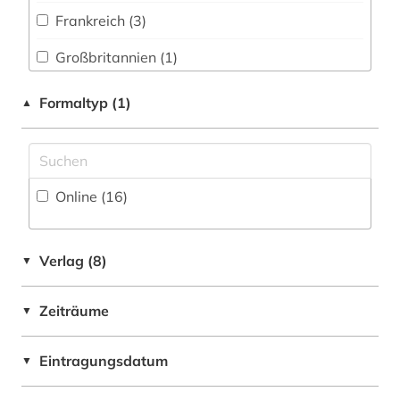
epigraphik (1)
Frankreich (3)
Philosophie (0)
eritrea (1)
Großbritannien (1)
Physik (0)
fachdidaktik (2)
Italien (57)
Formaltyp (1)
▲
Politologie (1)
familie (2)
Niederlande (1)
Psychologie (0)
film (1)
Oesterreich (2)
Rechtswissenschaft (3)
finanzstatistik (1)
Online (16
)
Polen (1)
Romanistik (20)
firma (1)
Roemisches Reich (1)
Slavistik (1)
Verlag (8)
▼
firmeninformation (1)
San Marino (1)
Soziologie (2)
frankreich (2)
Zeiträume
▼
Schweiz (1)
Sport (0)
futurismus (1)
USA (1)
Eintragungsdatum
Technik (0)
▼
fürstenhaus (1)
Theologie und Religionswissenschaften (4)