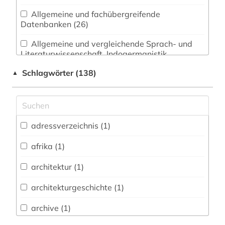
Allgemeine und fachübergreifende
Datenbanken (26)
Allgemeine und vergleichende Sprach- und
Literaturwissenschaft. Indogermanistik.
Außereuropäische Sprachen und Literaturen (3)
Schlagwörter (138)
▲
Anglistik. Amerikanistik (0)
Archäologie (2)
Architektur, Bauingenieur- und
adressverzeichnis (1)
Vermessungswesen (3)
afrika (1)
Biologie, Biotechnologie (0)
architektur (1)
Buch- und Bibliothekswesen,
Informationswissenschaft (1)
architekturgeschichte (1)
Chemie und Pharmazie (0)
archive (1)