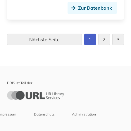
Zur Datenbank
Nächste Seite
1
2
3
DBIS ist Teil der
Impressum
Datenschutz
Administration