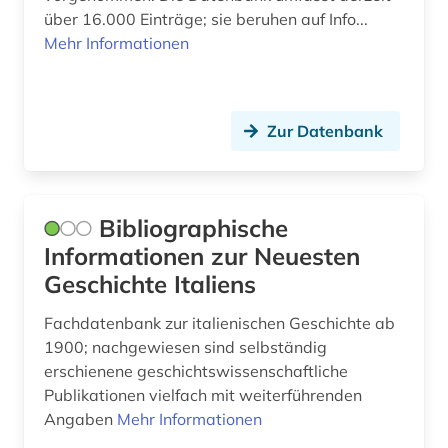
über 16.000 Einträge; sie beruhen auf Info...
verlag (1)
Mehr Informationen
verzeichnis (4)
vokalmusik (1)
Zur Datenbank
wirtschaft (1)
wissenschaftliche zeitschrift (1)
Bibliographische
wörterbuch (1)
Informationen zur Neuesten
Geschichte Italiens
zahlungsbilanzstatistik (1)
Fachdatenbank zur italienischen Geschichte ab
zeichnung (1)
1900; nachgewiesen sind selbständig
zeitschrift (1)
erschienene geschichtswissenschaftliche
Publikationen vielfach mit weiterführenden
zeitung (9)
Angaben
Mehr Informationen