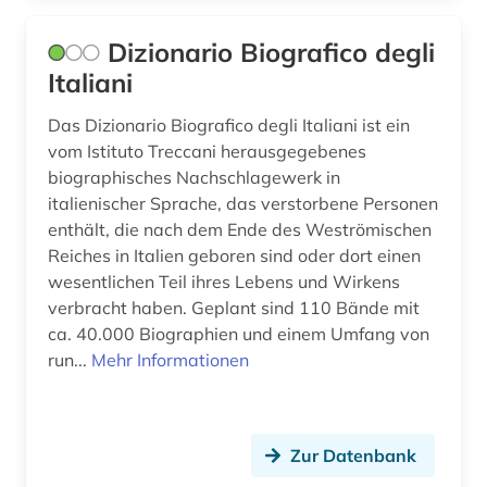
geschichte 1943-1945 (1)
Dizionario Biografico degli
geschichte <1800-1900> (1)
Italiani
großbritannien (1)
Das Dizionario Biografico degli Italiani ist ein
vom Istituto Treccani herausgegebenes
hagiographie (1)
biographisches Nachschlagewerk in
handschrift (1)
italienischer Sprache, das verstorbene Personen
enthält, die nach dem Ende des Weströmischen
holzschnitt (1)
Reiches in Italien geboren sind oder dort einen
wesentlichen Teil ihres Lebens und Wirkens
humanismus (1)
verbracht haben. Geplant sind 110 Bände mit
inschrift (1)
ca. 40.000 Biographien und einem Umfang von
run...
Mehr Informationen
italianistik (10)
italien (72)
Zur Datenbank
italienisch (1)