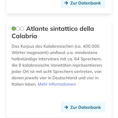
Zur Datenbank
literarische zeitschrift (1)
literatur (1)
Atlante sintattico della
literaturgeschichte (1)
Calabria
literaturwissenschaft (7)
Das Korpus des Kalabresischen (ca. 400.000
mailand (1)
Wörter insgesamt) umfasst u.a. mindestens
halbstündige Interviews mit ca. 64 Sprechern,
malerei (1)
die 8 kalabresische Varietäten repräsentieren;
jeder Ort ist mit acht Sprechern vertreten, von
massimo (1)
denen jeweils vier in Deutschland und vier in
medienwissenschaft (6)
Italien leben.
Mehr Informationen
minderheitensprachen (1)
mitteleuropa (1)
Zur Datenbank
monetäre statistik (1)