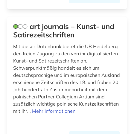
kulturwissenschaften (6)
kunst (3)
art journals – Kunst- und
kunstauktion (1)
Satirezeitschriften
kunstgeschichte (3)
Mit dieser Datenbank bietet die UB Heidelberg
den freien Zugang zu den von ihr digitalisierten
kunsthandel (1)
Kunst- und Satirezeitschriften an.
Schwerpunktmäßig handelt es sich um
kunstzeitschrift (1)
deutschsprachige und im europäischen Ausland
kupferstichkabinett (1)
erschienene Zeitschriften des 19. und frühen 20.
Jahrhunderts. In Zusammenarbeit mit dem
künstler (1)
polnischen Partner Collegium Artium sind
zusätzlich wichtige polnische Kunstzeitschriften
landeskunde (5)
mit ihr...
Mehr Informationen
latein (1)
libyen (1)