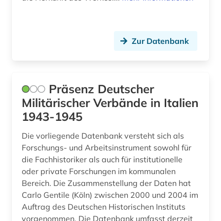
somalia (1)
sozialwissenschaften (1)
Zur Datenbank
sprachatlas (1)
sprachgeografie (1)
Präsenz Deutscher
sprachpraxis (2)
Militärischer Verbände in Italien
1943-1945
sprachwissenschaft (4)
Die vorliegende Datenbank versteht sich als
statistik (1)
Forschungs- und Arbeitsinstrument sowohl für
die Fachhistoriker als auch für institutionelle
tafelmalerei (1)
oder private Forschungen im kommunalen
unternehmen (1)
Bereich. Die Zusammenstellung der Daten hat
Carlo Gentile (Köln) zwischen 2000 und 2004 im
usa (1)
Auftrag des Deutschen Historischen Instituts
vorgenommen. Die Datenbank umfasst derzeit
verbundkatalog (2)