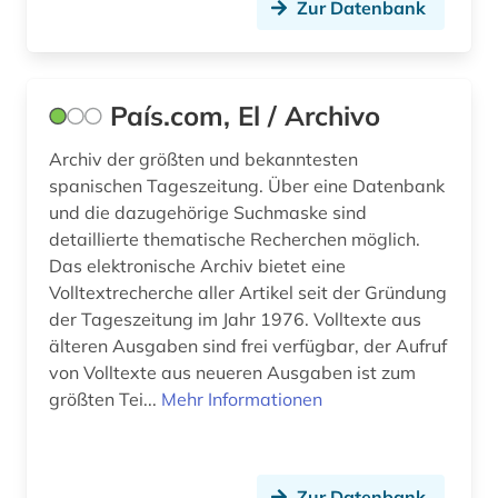
Zur Datenbank
spanisch (11)
spanische literatur (1)
sprachenlernen (1)
País.com, El / Archivo
sprachpraxis (11)
Archiv der größten und bekanntesten
spanischen Tageszeitung. Über eine Datenbank
sprachunterricht (1)
und die dazugehörige Suchmaske sind
detaillierte thematische Recherchen möglich.
sprachwissenschaft (25)
Das elektronische Archiv bietet eine
stilistik (1)
Volltextrecherche aller Artikel seit der Gründung
der Tageszeitung im Jahr 1976. Volltexte aus
tageszeitung (1)
älteren Ausgaben sind frei verfügbar, der Aufruf
von Volltexte aus neueren Ausgaben ist zum
textsammlung (1)
größten Tei...
Mehr Informationen
theaterwissenschaft (2)
tonträger (1)
Zur Datenbank