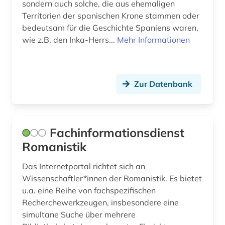
sondern auch solche, die aus ehemaligen
märchen (1)
Territorien der spanischen Krone stammen oder
bedeutsam für die Geschichte Spaniens waren,
nachschlagewerk (2)
wie z.B. den Inka-Herrs...
Mehr Informationen
nationalbibliografie (1)
naturwissenschaft und technik
Zur Datenbank
&lt;unterrichtsfach&gt; (1)
online-ressource (1)
oper (1)
Fachinformationsdienst
Romanistik
orthographie (1)
Das Internetportal richtet sich an
papiamento (1)
Wissenschaftler*innen der Romanistik. Es bietet
personenlexikon (1)
u.a. eine Reihe von fachspezifischen
Recherchewerkzeugen, insbesondere eine
phonologie (1)
simultane Suche über mehrere