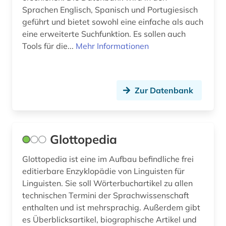
Sprachen Englisch, Spanisch und Portugiesisch
korpus (1)
geführt und bietet sowohl eine einfache als auch
kreolische sprachen (1)
eine erweiterte Suchfunktion. Es sollen auch
Tools für die...
Mehr Informationen
kulturwissenschaften (27)
kunstmusik (1)
Zur Datenbank
landeskunde (20)
latein (1)
lateinamerika (13)
Glottopedia
lateinamerikaforschung (1)
Glottopedia ist eine im Aufbau befindliche frei
editierbare Enzyklopädie von Linguisten für
lexikon (3)
Linguisten. Sie soll Wörterbuchartikel zu allen
technischen Termini der Sprachwissenschaft
librettist (1)
enthalten und ist mehrsprachig. Außerdem gibt
linguistik (6)
es Überblicksartikel, biographische Artikel und