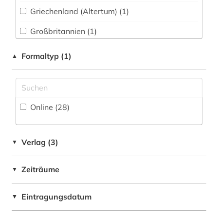
druckwerk (1)
Griechenland (Altertum) (1)
Philosophie (1)
elektronische bibliothek (2)
Großbritannien (1)
Physik (0)
elektronische ressource (1)
Italien (3)
Formaltyp (1)
▲
Politologie (3)
elektronische zeitschrift (2)
Mittelamerika (12)
Psychologie (0)
elektronisches buch (5)
Nordamerika (1)
Rechtswissenschaft (0)
elektronisches publizieren (1)
Online (28
)
Oesterreich (1)
Romanistik (57)
englisch (2)
Portugal (7)
Slavistik (6)
Verlag (3)
▼
europa (1)
Roemisches Reich (1)
Soziologie (2)
fachdidaktik (6)
Zeiträume
▼
Russland, Sowjetunion (1)
Sport (0)
fachgeschichte (1)
Schweden (1)
Eintragungsdatum
Technik (0)
▼
fachportal (1)
Schweiz (1)
Theologie und Religionswissenschaften (1)