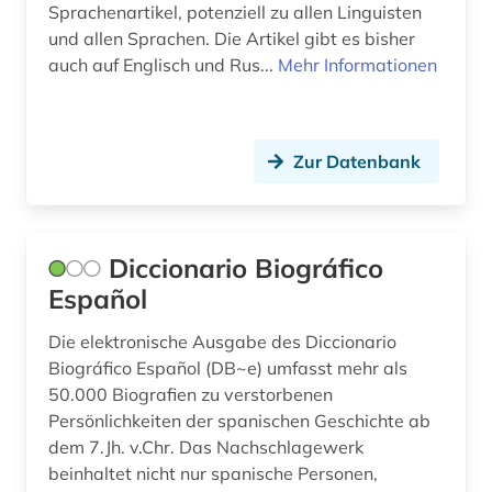
Sprachenartikel, potenziell zu allen Linguisten
literatur (4)
und allen Sprachen. Die Artikel gibt es bisher
auch auf Englisch und Rus...
Mehr Informationen
literaturwissenschaft (36)
lusitanistik (27)
Zur Datenbank
madrid (1)
medienwissenschaft (20)
medizin (1)
Diccionario Biográfico
Español
mehrsprachig (1)
Die elektronische Ausgabe des Diccionario
mexiko (4)
Biográfico Español (DB~e) umfasst mehr als
mittelalter (1)
50.000 Biografien zu verstorbenen
Persönlichkeiten der spanischen Geschichte ab
mittelamerika (1)
dem 7.Jh. v.Chr. Das Nachschlagewerk
beinhaltet nicht nur spanische Personen,
museum (1)