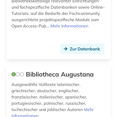
Bibliothekskataloge relevanter Einrichtungen
polnisch (1)
und fachspezifische Datenbanken sowie Online-
portugal (6)
Tutorials. auf die Bedarfe der Fachcommunity
ausgerichtete projektspezifische Module zum
portugiesisch (2)
Open Access-Pub...
Mehr Informationen
quelle (4)
redewendung (1)
Zur Datenbank
rezension (1)
romanische philologie (2)
Bibliotheca Augustana
romanische sprachen und literaturen (1)
Ausgewählte Volltexte lateinischer,
romanist (1)
griechischer, deutscher, englischer,
französischer, italienischer, spanischer,
romanistik (6)
portugiesischer, polnischer, russischer,
romanistin (1)
tschechischer und jiddischer Autoren
Mehr
Informationen