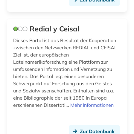
translationswissenschaft (1)
tschechisch (1)
Redial y Ceisal
vega, lope de | schriftsteller; dramatiker;
librettist; dramatiker (1)
Dieses Portal ist das Resultat der Kooperation
volksmusik (1)
zwischen den Netzwerken REDIAL und CEISAL.
Ziel ist, der europäischen
volltext-datenbank (1)
Lateinamerikaforschung eine Plattform zur
umfassenden Information und Vernetzung zu
wörterbuch (12)
bieten. Das Portal legt einen besonderen
Schwerpunkt auf Forschung aus den Geistes-
zarzuela (1)
und Sozialwissenschaften. Enthalten sind u.a.
zeitschrift (3)
eine Bibliographie der seit 1980 in Europa
erschienenen Dissertati...
Mehr Informationen
zeitschriften (1)
zeitung (5)
Zur Datenbank
übersetzung (1)