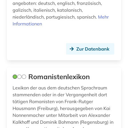
angeboten: deutsch, englisch, französisch,
hispanistik (69)
galizisch, italienisch, katalanisch,
hispanos (1)
niederländisch, portugiesisch, spanisch.
Mehr
Informationen
hochschulschrift (1)
iberische halbinsel (1)
Zur Datenbank
iberoromanisch (1)
iberoromanistik (55)
informationswissenschaft (1)
Romanistenlexikon
internetportal (1)
Lexikon der aus dem deutschen Sprachraum
stammenden oder in der Vergangenheit dort
italia (1)
tätigen Romanisten von Frank-Rutger
Hausmann (Freiburg), herausgegeben von Kai
italianistik (17)
Nonnenmacher unter Mitarbeit von Alexander
italienisch (3)
Kalkhoff und Dominik Bohmann (Regensburg) in