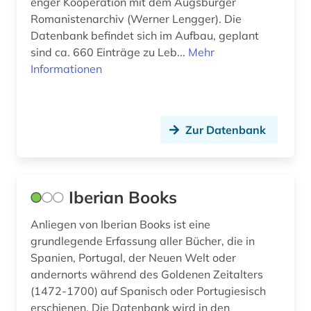
enger Kooperation mit dem Augsburger
jiddisch (1)
Romanistenarchiv (Werner Lengger). Die
Datenbank befindet sich im Aufbau, geplant
karibik (3)
sind ca. 660 Einträge zu Leb...
Mehr
Informationen
karte (1)
katalanien (1)
katalanisch (1)
Zur Datenbank
katalanistik (1)
katalonien (1)
Iberian Books
klassische philologie (1)
Anliegen von Iberian Books ist eine
grundlegende Erfassung aller Bücher, die in
kognitive linguistik (1)
Spanien, Portugal, der Neuen Welt oder
komponist (1)
andernorts während des Goldenen Zeitalters
(1472-1700) auf Spanisch oder Portugiesisch
korpus (1)
erschienen. Die Datenbank wird in den