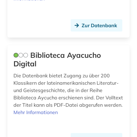
russisch (1)
sachtext (1)
Zur Datenbank
sage (1)
schriftsteller (3)
Biblioteca Ayacucho
shakespeare (1)
Digital
siglo de oro (2)
Die Datenbank bietet Zugang zu über 200
skandinavistik (1)
Klassikern der lateinamerikanischen Literatur-
und Geistesgeschichte, die in der Reihe
slavistik (2)
Biblioteca Aycucho erschienen sind. Der Volltext
sozialwissenschaften (1)
der Titel kann als PDF-Datei abgerufen werden.
Mehr Informationen
soziologie (1)
spanien (21)