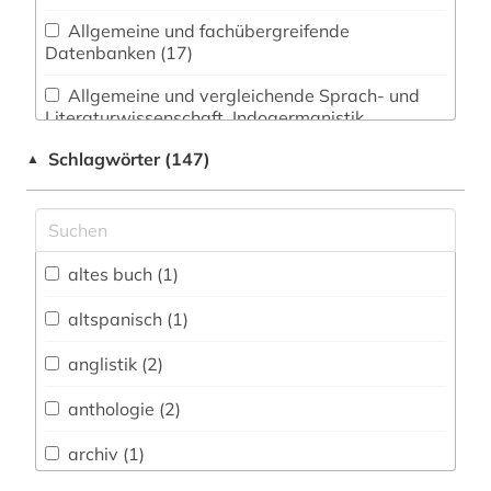
Allgemeine und fachübergreifende
Datenbanken (17)
Allgemeine und vergleichende Sprach- und
Literaturwissenschaft. Indogermanistik.
Außereuropäische Sprachen und Literaturen (13)
Schlagwörter (147)
▲
Anglistik. Amerikanistik (12)
Archäologie (0)
Architektur, Bauingenieur- und
altes buch (1)
Vermessungswesen (0)
altspanisch (1)
Biologie, Biotechnologie (0)
anglistik (2)
Buch- und Bibliothekswesen,
Informationswissenschaft (0)
anthologie (2)
Chemie und Pharmazie (0)
archiv (1)