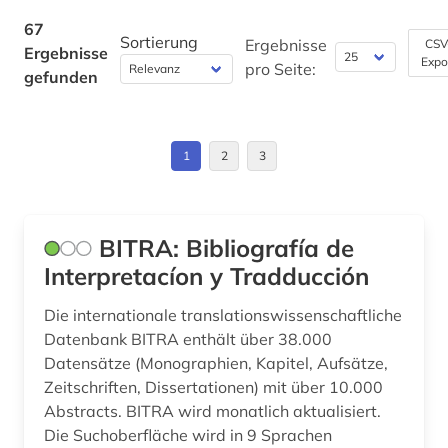
foto (1)
Spanien (30)
67
Werkstoffwissenschaften und
Sortierung
Ergebnisse
CSV
Ergebnisse
französisch (2)
Fertigungstechnik (0)
Expo
Suedamerika (17)
pro Seite:
gefunden
galicien (2)
Wirtschaftswissenschaften (1)
galloromanistik (18)
Wissenschaftskunde, Forschung, Hochschul-,
Museumswesen (0)
1
2
3
germanistik (2)
geschichte (6)
BITRA: Bibliografía de
geschichte 1807-1929 (1)
Interpretacíon y Tradducción
geschichte der philologie (1)
Die internationale translationswissenschaftliche
Datenbank BITRA enthält über 38.000
geschichte der romanistik (1)
Datensätze (Monographien, Kapitel, Aufsätze,
grammatik (1)
Zeitschriften, Dissertationen) mit über 10.000
Abstracts. BITRA wird monatlich aktualisiert.
griechisch (1)
Die Suchoberfläche wird in 9 Sprachen