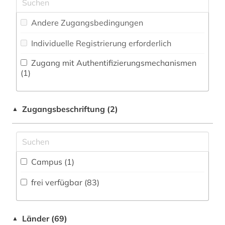
Zeitungs-, Zeitschriftenbibliographie (9
)
Musikwissenschaft (26)
anarchismus (1)
Andere Zugangsbedingungen
Natur- und Umweltschutz (10)
anarchist (1)
Individuelle Registrierung erforderlich
Pädagogik (18)
anglistik (4)
Zugang mit Authentifizierungsmechanismen
Philosophie (30)
(1)
angloamerikanischer kulturraum (1)
Physik (17)
antarktika (2)
Zugangsbeschriftung (2)
▲
Politologie (30)
antarktis (2)
Psychologie (15)
aquakultur (2)
Rechtswissenschaft (17)
arabisch (3)
Campus (1)
Romanistik (37)
arabische literatur (1)
frei verfügbar (83)
Slavistik (27)
arabistik (1)
Soziologie (35)
Länder (69)
▲
arbeiterbewegung (1)