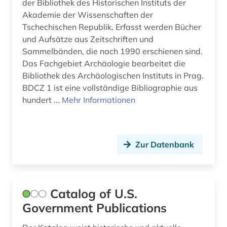
der Bibliothek des Historischen Instituts der
familienforschung (1)
Akademie der Wissenschaften der
farblack (2)
Tschechischen Republik. Erfasst werden Bücher
und Aufsätze aus Zeitschriften und
fernando pessoa (1)
Sammelbänden, die nach 1990 erschienen sind.
Das Fachgebiet Archäologie bearbeitet die
fernerkundung (1)
Bibliothek des Archäologischen Instituts in Prag.
fest (1)
BDCZ 1 ist eine vollständige Bibliographie aus
hundert ...
Mehr Informationen
festschrift (3)
fid altertumswissenschaften - propylaeum (1)
Zur Datenbank
fid buch-, bibliotheks- und informations­
wissen­schaft (1)
fid musikwissenschaft (1)
Catalog of U.S.
fid ost-, ostmittel- und südosteuropa (1)
Government Publications
fid slawistik (2)