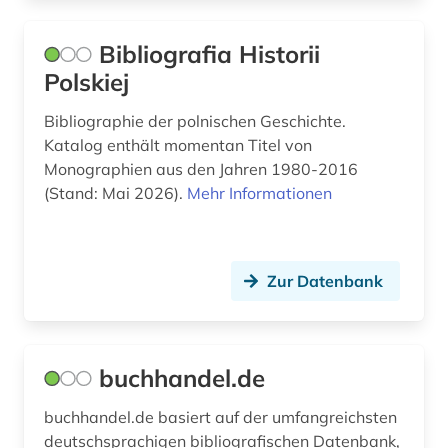
displaced person (1)
Bibliografia Historii
Polskiej
dissertation (9)
Bibliographie der polnischen Geschichte.
dokumentenserver (1)
Katalog enthält momentan Titel von
dokumentlieferung (2)
Monographien aus den Jahren 1980-2016
(Stand: Mai 2026).
Mehr Informationen
drittes reich (3)
druckschriften (1)
Zur Datenbank
druckwerk (8)
dunhuang (1)
dunhuang-handschriften (1)
buchhandel.de
einstein (1)
buchhandel.de basiert auf der umfangreichsten
deutschsprachigen bibliografischen Datenbank,