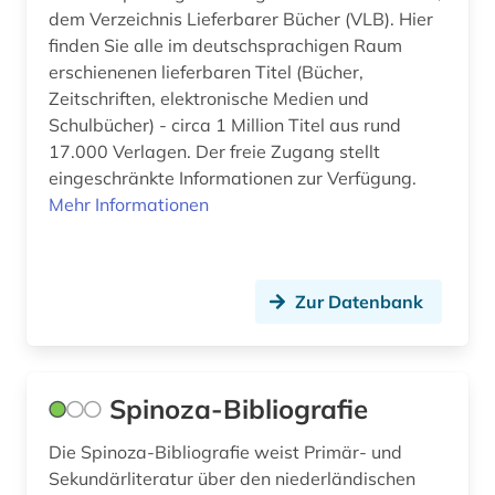
elektronik (1)
dem Verzeichnis Lieferbarer Bücher (VLB). Hier
finden Sie alle im deutschsprachigen Raum
elektronische bibliothek (1)
erschienenen lieferbaren Titel (Bücher,
elektronische medien (1)
Zeitschriften, elektronische Medien und
Schulbücher) - circa 1 Million Titel aus rund
elektronische publikation (1)
17.000 Verlagen. Der freie Zugang stellt
eingeschränkte Informationen zur Verfügung.
elektronische zeitschrift (4)
Mehr Informationen
elektronisches buch (2)
elektrotechnik (3)
Zur Datenbank
england (1)
englisch (4)
Spinoza-Bibliografie
englisches sprachgebiet (4)
Die Spinoza-Bibliografie weist Primär- und
enzyklopädie (2)
Sekundärliteratur über den niederländischen