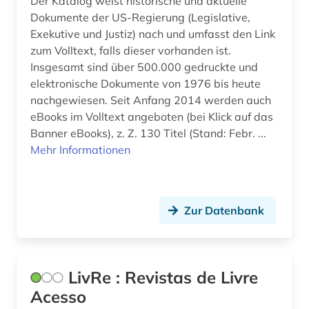
Der Katalog weist historische und aktuelle
Dokumente der US-Regierung (Legislative,
film (4)
Exekutive und Justiz) nach und umfasst den Link
finanzwirtschaft (1)
zum Volltext, falls dieser vorhanden ist.
Insgesamt sind über 500.000 gedruckte und
finnland (1)
elektronische Dokumente von 1976 bis heute
nachgewiesen. Seit Anfang 2014 werden auch
fischerei (2)
eBooks im Volltext angeboten (bei Klick auf das
forschung (3)
Banner eBooks), z. Z. 130 Titel (Stand: Febr. ...
Mehr Informationen
forschungsdaten (1)
forschungsprojekt (1)
Zur Datenbank
forstwirtschaft (1)
fossilien (1)
LivRe : Revistas de Livre
fotograf (1)
Acesso
fotografie (4)