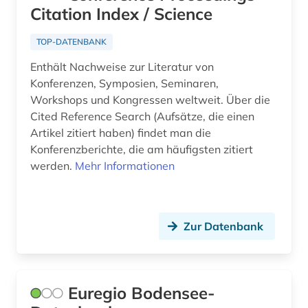
balkanromanistik (1)
Citation Index / Science
Frankreich (9)
bamberg kreis (1)
GUS (4)
TOP-DATENBANK
bangladesch (1)
Enthält Nachweise zur Literatur von
Großbritannien (7)
Konferenzen, Symposien, Seminaren,
bankwesen (1)
Hessen (1)
Workshops und Kongressen weltweit. Über die
barth, karl | theologe; hochschullehrer (1)
Cited Reference Search (Aufsätze, die einen
Irland (2)
Artikel zitiert haben) findet man die
basel (1)
Konferenzberichte, die am häufigsten zitiert
Israel (1)
werden.
Mehr Informationen
bauingenieurwesen (2)
Italien (9)
belgien (3)
Japan (2)
benedictus de spinoza (1)
Zur Datenbank
Jugoslawien (4)
benelux (1)
Kanada (7)
bergbau (1)
Euregio Bodensee-
Kroatien (4)