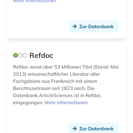
Mehr Informationen
hochleistungswerkstoff (1)
hochschuldidaktik (1)
hochschulschrift (3)
Zur Datenbank
hofmannsthal, hugo von | schriftsteller;
dramatiker; lyriker; librettist; essayist; philologe;
lyriker (1)
Refdoc
humanismus (2)
Refdoc weist über 53 Millionen Titel (Stand: Mai
humboldt, alexander von | geograf;
2013) wissenschaftlicher Literatur aller
naturwissenschaftler; forschungsreisender;
Fachgebiete aus Frankreich mit einem
gelehrter; arzt; schriftsteller; geheimer rat (1)
Berichtszeitraum seit 1823 nach. Die
Datenbank ArticleSciences ist in Refdoc
hydrologie (1)
eingegangen.
Mehr Informationen
höhlentempel (1)
iberische halbinsel (1)
Zur Datenbank