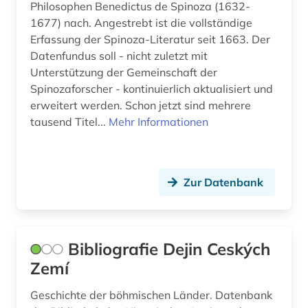
erwerbung (1)
Philosophen Benedictus de Spinoza (1632-
1677) nach. Angestrebt ist die vollständige
erziehung (2)
Erfassung der Spinoza-Literatur seit 1663. Der
Datenfundus soll - nicht zuletzt mit
estland (1)
Unterstützung der Gemeinschaft der
eth zürich (1)
Spinozaforscher - kontinuierlich aktualisiert und
erweitert werden. Schon jetzt sind mehrere
ethik (2)
tausend Titel...
Mehr Informationen
ethnologie (2)
europa (3)
Zur Datenbank
evolutionsbiologie (1)
exil (1)
Bibliografie Dejin Ceských
fachdidaktik (6)
Zemí
fachliteratur (1)
Geschichte der böhmischen Länder. Datenbank