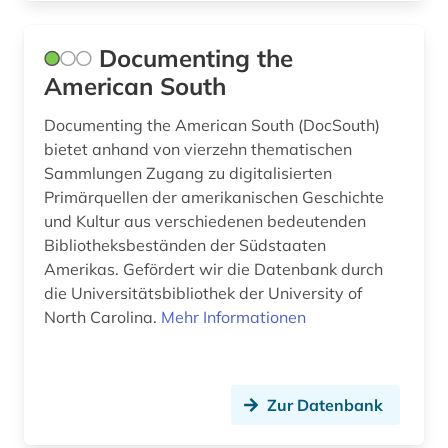
deutsches sprachgebiet (5)
Documenting the
deutschland (6)
American South
deutschland <bundesrepublik> (1)
Documenting the American South (DocSouth)
bietet anhand von vierzehn thematischen
deutschsprachig (1)
Sammlungen Zugang zu digitalisierten
Primärquellen der amerikanischen Geschichte
dichtung (1)
und Kultur aus verschiedenen bedeutenden
didaktik (1)
Bibliotheksbeständen der Südstaaten
Amerikas. Gefördert wir die Datenbank durch
digitale musikalien (1)
die Universitätsbibliothek der University of
North Carolina.
Mehr Informationen
digitalisat (1)
digitalisierung (1)
diplomatik (1)
Zur Datenbank
discovery service (1)