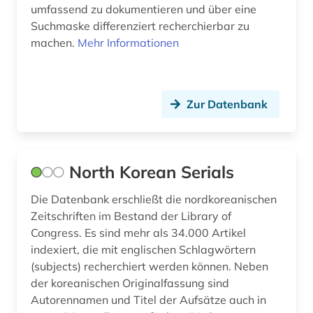
umfassend zu dokumentieren und über eine
buch (1)
Tuerkei (2)
Suchmaske differenziert recherchierbar zu
machen.
Mehr Informationen
buchgeschichte &amp;lt;fach&amp;gt; (1)
USA (11)
buchhandel (4)
Ukraine (6)
Zur Datenbank
buchrolle (1)
Ungarn (4)
buchwesen (4)
Zypern (1)
buenos aires (1)
North Korean Serials
bulgarien (1)
Die Datenbank erschließt die nordkoreanischen
Zeitschriften im Bestand der Library of
byzantinisches reich (1)
Congress. Es sind mehr als 34.000 Artikel
byzantinistik (1)
indexiert, die mit englischen Schlagwörtern
(subjects) recherchiert werden können. Neben
byzanz (1)
der koreanischen Originalfassung sind
Autorennamen und Titel der Aufsätze auch in
böhmen (2)