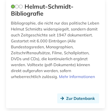
Helmut-Schmidt-
inkunabeldrucke (1)
Bibliografie
innenarchitektur (1)
Bibliographie, die nicht nur das politische Leben
internationale beziehungen (1)
Helmut Schmidts widerspiegelt, sondern damit
auch Zeitgeschichte seit 1947 dokumentiert.
internationales handelsrecht (1)
Gestartet mit 6.000 Einträgen (Alle
internationales recht (1)
Bundestagsreden, Monographien,
Zeitschriftenaufsätze, Filme, Schallplatten,
internationales strafrecht (1)
DVDs und CDs), die kontinuierlich ergänzt
werden. Volltexte (pdf-Dokumente) können
internationales umweltrecht (1)
direkt aufgerufen werden, sofern
internetportal (1)
urheberrechtlich zulässig.
Mehr Informationen
inuit (1)
iranistik (1)
Zur Datenbank
irland (2)