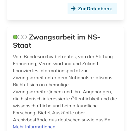
gesprächsanalyse (1)
Zur Datenbank
gesundheitsvorsorge (1)
gesundheitsökonomie (1)
Zwangsarbeit im NS-
gewerkschaft (1)
Staat
gottfried wilhelm leibniz (1)
Vom Bundesarchiv betreutes, von der Stiftung
grafik (1)
Erinnerung, Verantwortung und Zukunft
finanziertes Informationsportal zur
grammatik (1)
Zwangsarbeit unter dem Nationalsozialismus.
Richtet sich an ehemalige
graphic novel (1)
Zwangsarbeiter(innen) und ihre Angehörigen,
griechisch (1)
die historisch interessierte Öffentlichkeit und die
wissenschaftliche und heimatkundliche
großbritannien (4)
Forschung. Bietet Auskünfte über
Archivbestände aus deutschen sowie auslän...
gummi (1)
Mehr Informationen