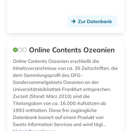
handelsmarke (1)
handschrift (1)
Zur Datenbank
hebräisch (1)
heidegger, martin | philosoph; hochschullehrer;
wissenschaftler (1)
Online Contents Ozeanien
helmut schmidt (1)
Online Contents Ozeanien erschließt die
hertz, heinrich | physiker; hochschullehrer;
Inhaltsverzeichnisse von ca. 35 Zeitschriften, die
wissenschaftler (1)
dem Sammlungsprofil des DFG-
Sondersammelgebiets Ozeanien an der
hinduismus (1)
Universitätsbibliothek Frankfurt entsprechen.
hispanistik (5)
Zurzeit (Stand: März 2010) sind die
Titelangaben von ca. 16.000 Aufsätzen ab
hispanos (1)
1993 enthalten. Diese frei zugängliche
Datenbank basiert auf einem Produkt von
historische hilfswissenschaften (1)
Swets Information Services und wird tägl...