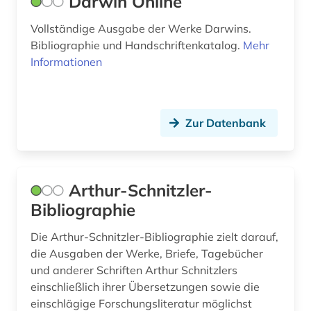
Darwin Online
bodensee-gebiet (1)
Schweiz (8)
Vollständige Ausgabe der Werke Darwins.
bohemistik (1)
Bibliographie und Handschriftenkatalog.
Mehr
Serbien (4)
Informationen
bonhoeffer, dietrich | evangelischer theologe;
Slowakei (7)
lyriker; widerstandskämpfer (1)
Slowenien (5)
branchenberichte (1)
Zur Datenbank
Spanien (6)
brasilien (1)
Suedamerika (6)
bremen (1)
Arthur-Schnitzler-
Suedasien (1)
brief (1)
Bibliographie
Suedostasien (4)
briefsammlung (1)
Die Arthur-Schnitzler-Bibliographie zielt darauf,
Suedosteuropa (4)
british library (1)
die Ausgaben der Werke, Briefe, Tagebücher
und anderer Schriften Arthur Schnitzlers
brülow, kaspar | schriftsteller;
Thueringen (1)
einschließlich ihrer Übersetzungen sowie die
gymnasiallehrer; hochschullehrer; dramatiker;
dramatiker (1)
Tschechische Republik (9)
einschlägige Forschungsliteratur möglichst