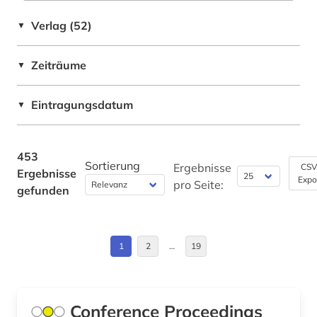
Belarus (5)
Verlag (52)
▼
atlas (1)
Belgien (2)
aufsatz (2)
Zeiträume
▼
Bosnien-Herzegowina (3)
augustinus (1)
Bulgarien (5)
Eintragungsdatum
▼
auktionskatalog (1)
Byzantinisches Reich (2)
aurelius (1)
China (1)
453
Sortierung
Ergebnisse
CSV
australien (1)
Ergebnisse
Expo
Deutschland (27)
pro Seite:
gefunden
autobiografie (1)
Deutschland (DDR) (1)
autor (1)
Estland (4)
1
2
…
19
außenpolitik (1)
Europa (7)
bach (10)
Finnland (2)
Conference Proceedings