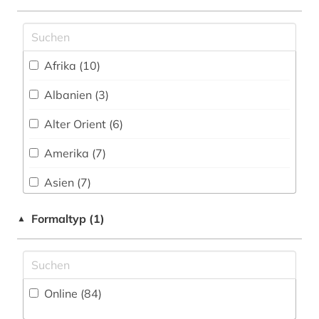
Sport (10)
architektur (8)
Technik (16)
archäologie (1)
Afrika (10)
Theologie und Religionswissenschaften (32)
argentinien (1)
Albanien (3)
Werkstoffwissenschaften und
aristoteles | philosoph; lehrer (1)
Fertigungstechnik (10)
Alter Orient (6)
arktis (4)
Wirtschaftswissenschaften (22)
Amerika (7)
arno (1)
Wissenschaftskunde, Forschung, Hochschul-,
Asien (7)
Museumswesen (5)
arthur (1)
Australien, Ozeanien (4)
Formaltyp (1)
▲
artusepik (1)
Baden-Wuerttemberg (2)
asien (2)
Baltikum (3)
astronomie (1)
Online (84
)
Bayern (3)
astrophysik (1)