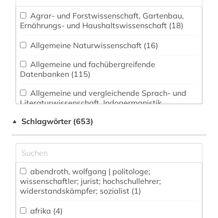
Agrar- und Forstwissenschaft, Gartenbau,
Ernährungs- und Haushaltswissenschaft (18)
Allgemeine Naturwissenschaft (16)
Allgemeine und fachübergreifende
Datenbanken (115)
Allgemeine und vergleichende Sprach- und
Literaturwissenschaft. Indogermanistik.
Außereuropäische Sprachen und Literaturen (33)
Schlagwörter (653)
▲
Anglistik. Amerikanistik (33)
Archäologie (12)
Architektur, Bauingenieur- und
abendroth, wolfgang | politologe;
wissenschaftler; jurist; hochschullehrer;
Vermessungswesen (17)
widerstandskämpfer; sozialist (1)
Biologie, Biotechnologie (47)
afrika (4)