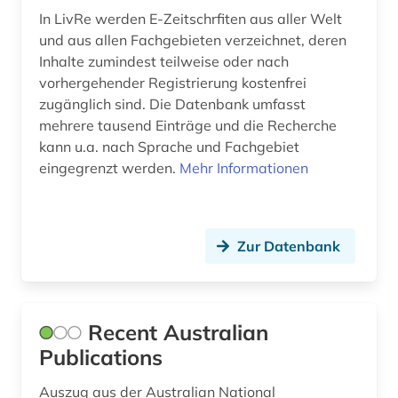
In LivRe werden E-Zeitschrfiten aus aller Welt
frankreich (5)
und aus allen Fachgebieten verzeichnet, deren
Inhalte zumindest teilweise oder nach
französisch (3)
vorhergehender Registrierung kostenfrei
frauen- und geschlechterforschung (1)
zugänglich sind. Die Datenbank umfasst
mehrere tausend Einträge und die Recherche
frauenforschung (1)
kann u.a. nach Sprache und Fachgebiet
eingegrenzt werden.
Mehr Informationen
freie universität berlin (1)
friedensforschung (1)
friesisch (1)
Zur Datenbank
frühdrucke (1)
fundstätte (1)
Recent Australian
Publications
galloromanistik (7)
Auszug aus der Australian National
geistesgeschichte <1500 - 1800> (1)