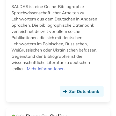
bibliothek (4)
Osmanisches Reich (1)
SALDAS ist eine Online-Bibliographie
bibliotheksgeschichte (1)
Sprachwissenschaftlicher Arbeiten zu
Ostasien (2)
Lehnwörtern aus dem Deutschen in Anderen
bibliothekswesen (4)
Sprachen. Die bibliographische Datenbank
Osteuropa (9)
verzeichnet derzeit vor allem solche
bibliothekswissenschaft (3)
Publikationen, die sich mit deutschen
Ostmitteleuropa (4)
Lehnwörtern im Polnischen, Russischen,
bildung (1)
Palaestina (1)
Weißrussischen oder Ukrainischen befassen.
biograf (1)
Gegenstand der Bibliographie ist die
Polen (8)
wissenschaftliche Literatur zu deutschen
biografie (9)
lexika...
Mehr Informationen
Portugal (3)
biographie (2)
Rumänien (3)
biologie (8)
Russland, Sowjetunion (9)
Zur Datenbank
biomedizinische technik (1)
Schleswig-Holstein (1)
biowissenschaften (1)
Schweden (1)