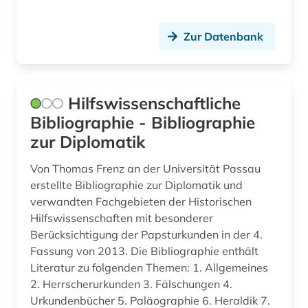
geschichte (41)
Zur Datenbank
geschichte 1450-1912 (1)
geschichte 1473-1800 (1)
Hilfswissenschaftliche
geschichte 1500-1970 (1)
Bibliographie - Bibliographie
zur Diplomatik
geschichte 1500-2014 (1)
geschichte 1600-1700 (1)
Von Thomas Frenz an der Universität Passau
erstellte Bibliographie zur Diplomatik und
geschichte 1600-1800 (1)
verwandten Fachgebieten der Historischen
Hilfswissenschaften mit besonderer
geschichte 1750-1850 (1)
Berücksichtigung der Papsturkunden in der 4.
Fassung von 2013. Die Bibliographie enthält
geschichte 1815-1945 (1)
Literatur zu folgenden Themen: 1. Allgemeines
geschichte 1820-1870 (1)
2. Herrscherurkunden 3. Fälschungen 4.
Urkundenbücher 5. Paläographie 6. Heraldik 7.
geschichte 1900 (1)