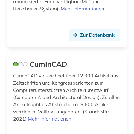
romanisierter Form verfügbar (McCune-
Reischauer-System).
Mehr Informationen
bühnenkünstler (1)
cad (1)
carl philipp emanuel (2)
Zur Datenbank
cd-rom (1)
charles (1)
CumInCAD
chemie (29)
CumInCAD verzeichnet über 12.300 Artikel aus
chemische reaktion (1)
Zeitschriften und Kongressberichten zum
Computerunterstützten Architekturentwurf
chemische verbindungen (1)
(Computer Aided Architectural Design). Zu allen
Artikeln gibt es Abstracts, ca. 9.600 Artikel
china (1)
werden im Volltext angeboten. (Stand: März
2021)
Mehr Informationen
comic (1)
commonwealth (1)