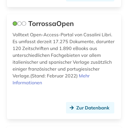
iberoromanisch (1)
iberoromanistik (4)
TorrossaOpen
indianer (1)
Volltext Open-Access-Portal von Casalini Libri.
indien (1)
Es umfasst derzeit 17.275 Dokumente, darunter
industrie (1)
120 Zeitschriften und 1.890 eBooks aus
unterschiedlichen Fachgebieten vor allem
industriedesign (1)
italienischer und spanischer Verlage zusätzlich
einiger französischer und portugiesischer
informatik (3)
Verlage.(Stand: Februar 2022)
Mehr
informations- und
Informationen
dokumentationswissenschaft (3)
informationswesen (2)
Zur Datenbank
ingenieurwissenschaften (5)
inhalt (1)