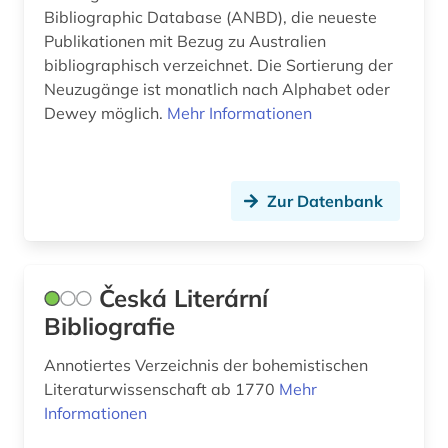
Bibliographic Database (ANBD), die neueste
geisteswissenschaften (7)
Publikationen mit Bezug zu Australien
bibliographisch verzeichnet. Die Sortierung der
geistiges eigentum (1)
Neuzugänge ist monatlich nach Alphabet oder
Dewey möglich.
Mehr Informationen
gender (1)
gender studies (1)
genealogie (1)
Zur Datenbank
geografie (1)
geowissenschaften (9)
Česká Literární
Bibliografie
germanisches nationalmuseum (1)
germanistik (3)
Annotiertes Verzeichnis der bohemistischen
Literaturwissenschaft ab 1770
Mehr
gesamtausgabe (1)
Informationen
gesangbuch (1)