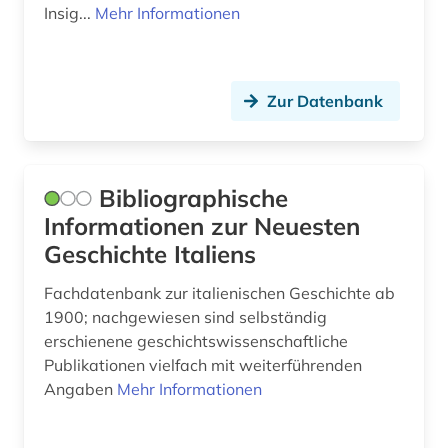
Insig...
Mehr Informationen
geschichte 1900- (1)
geschichte 1918 - 1989 (1)
Zur Datenbank
geschichte 1933-1945 (2)
geschichte 1969-1990 (1)
Bibliographische
geschichte 2000- (1)
Informationen zur Neuesten
geschichte 500-1500 (1)
Geschichte Italiens
geschichtswissenschaft (1)
Fachdatenbank zur italienischen Geschichte ab
1900; nachgewiesen sind selbständig
geschichtswissenschaften (1)
erschienene geschichtswissenschaftliche
Publikationen vielfach mit weiterführenden
geschlechterforschung (1)
Angaben
Mehr Informationen
geschmacksmuster (1)