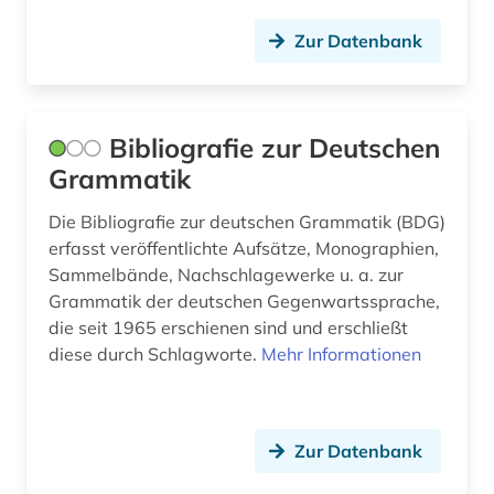
copyright (1)
Zur Datenbank
cranach, familie (1)
dante (1)
Bibliografie zur Deutschen
dante alighieri (1)
Grammatik
darwin (1)
Die Bibliografie zur deutschen Grammatik (BDG)
erfasst veröffentlichte Aufsätze, Monographien,
datensammlung (4)
Sammelbände, Nachschlagewerke u. a. zur
Grammatik der deutschen Gegenwartssprache,
demotisch (1)
die seit 1965 erschienen sind und erschließt
den haag (1)
diese durch Schlagworte.
Mehr Informationen
denkmalpflege (1)
design (3)
Zur Datenbank
deutsch (8)