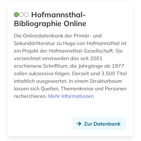
islam (3)
Hofmannsthal-
islamwissenschaft (2)
Bibliographie Online
italianistik (7)
Die Onlinedatenbank der Primär- und
Sekundärliteratur zu Hugo von Hofmannsthal ist
italien (4)
ein Projekt der Hofmannsthal-Gesellschaft. Sie
verzeichnet einstweilen das seit 2001
italienisch (4)
erschienene Schrifttum, die Jahrgänge ab 1977
japan (1)
sollen sukzessive folgen. Derzeit sind 3.500 Titel
inhaltlich ausgewertet. In einem Strukturbaum
japanologie (1)
lassen sich Quellen, Themenkreise und Personen
recherchieren.
Mehr Informationen
jean paul | schriftsteller; lyriker; librettist (1)
johann christian (2)
johann christoph friedrich (2)
Zur Datenbank
johann sebastian (2)