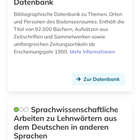
Datenbank
bestandserhalt (1)
Lettland (3)
betriebswirtschaft (1)
Bibliographische Datenbank zu Themen, Orten
Liechtenstein (1)
und Personen des Bodenseeraumes. Enthält die
betriebswirtschaftslehre (1)
Titel von 92.000 Büchern, Aufsätzen aus
Litauen (5)
Zeitschriften und Sammelwerken sowie
bhutan (1)
umfangreichen Zeitungsartikeln ab
Makedonien (4)
Erscheinungsjahr 1900.
Mehr Informationen
bibel (2)
Mecklenburg-Vorpommern (1)
bibel. deuteronomium (1)
Mittelamerika (3)
bibelkommentar (1)
Zur Datenbank
Moldawien (3)
bibelwissenschaft (2)
Montenegro (4)
bibliografie (453)
Sprachwissenschaftliche
Niederlande (3)
bibliographie (2)
Arbeiten zu Lehnwörtern aus
Nordamerika (2)
dem Deutschen in anderen
biblioteca nacional (1)
Sprachen
Oesterreich (11)