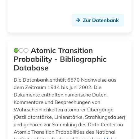
Werkstoffwissenschaften und
Fertigungstechnik (0)
Zur Datenbank
Wirtschaftswissenschaften (0)
Wissenschaftskunde, Forschung, Hochschul-,
Atomic Transition
Museumswesen (0)
Probability - Bibliographic
Database
Die Datenbank enthält 6570 Nachweise aus
dem Zeitraum 1914 bis Juni 2002. Die
Dokumente enthalten numerische Daten,
Kommentare und Besprechungen von
Wahrscheinlichkeiten atomarer Übergänge
(Oszillatorstärke, Linienstärke, Strahlungsdauer)
und gehören zur Sammlung des Data Center on
Atomic Transition Probabilities des National