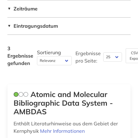
Zeiträume
▼
Philosophie (0)
Physik (3)
Eintragungsdatum
▼
Politologie (0)
3
Psychologie (0)
Sortierung
Ergebnisse
CSV
Ergebnisse
Expo
pro Seite:
Rechtswissenschaft (0)
gefunden
Romanistik (0)
Slavistik (0)
Atomic and Molecular
Soziologie (0)
Bibliographic Data System -
AMBDAS
Sport (0)
Enthält Literaturhinweise aus dem Gebiet der
Technik (0)
Kernphysik
Mehr Informationen
Theologie und Religionswissenschaften (0)