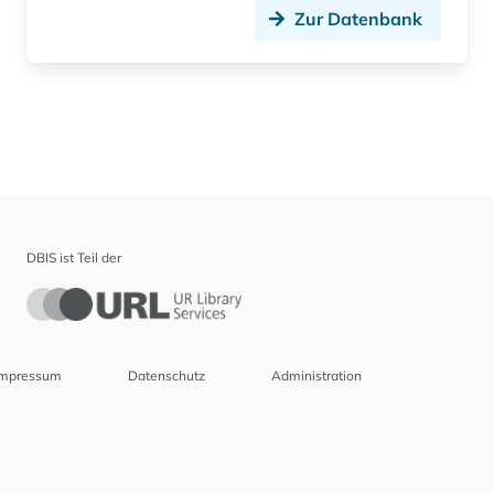
Zur Datenbank
DBIS ist Teil der
Impressum
Datenschutz
Administration