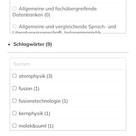
Allgemeine und fachübergreifende
Datenbanken (0)
Allgemeine und vergleichende Sprach- und
Literaturwissenschaft. Indogermanistik.
Außereuropäische Sprachen und Literaturen (0)
Schlagwörter (9)
▲
Anglistik. Amerikanistik (0)
Archäologie (0)
Architektur, Bauingenieur- und
atomphysik (3)
Vermessungswesen (0)
fusion (1)
Biologie, Biotechnologie (0)
fusionstechnologie (1)
Buch- und Bibliothekswesen,
Informationswissenschaft (0)
kernphysik (1)
Chemie und Pharmazie (0)
molek&uuml (1)