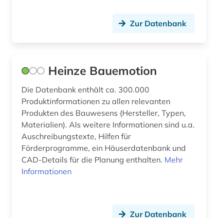
astronomische beobachtung (1)
Zur Datenbank
astronomy and astrophysics (1)
asyl (1)
Heinze Bauemotion
asylbewerber (1)
Die Datenbank enthält ca. 300.000
asylrecht (4)
Produktinformationen zu allen relevanten
Produkten des Bauwesens (Hersteller, Typen,
asylverfahren (1)
Materialien). Als weitere Informationen sind u.a.
atlas (8)
Auschreibungstexte, Hilfen für
Förderprogramme, ein Häuserdatenbank und
audiovisuelles material (1)
CAD-Details für die Planung enthalten.
Mehr
Informationen
aufenthaltsrecht (2)
aufführung (1)
aufführungsgeschichte deutschland 1770-
Zur Datenbank