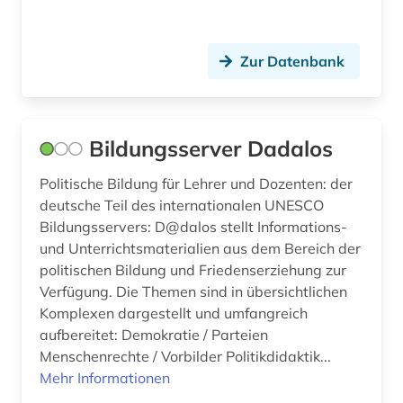
arbeit (3)
Serbien (4)
arbeiterbewegung (1)
Skandinavien (1)
Zur Datenbank
arbeiterin (1)
Slowakei (5)
arbeitgeberverband (1)
Slowenien (4)
Bildungsserver Dadalos
arbeitnehmervertretung (1)
Spanien (9)
Politische Bildung für Lehrer und Dozenten: der
arbeitplatz (1)
deutsche Teil des internationalen UNESCO
Suedamerika (1)
Bildungsservers: D@dalos stellt Informations-
arbeitsförderung (1)
Suedasien (1)
und Unterrichtsmaterialien aus dem Bereich der
politischen Bildung und Friedenserziehung zur
arbeitsgerichtsgesetz (1)
Suedostasien (1)
Verfügung. Die Themen sind in übersichtlichen
arbeitshilfen (1)
Komplexen dargestellt und umfangreich
Suedosteuropa (4)
aufbereitet: Demokratie / Parteien
arbeitslosigkeit (2)
Thueringen (6)
Menschenrechte / Vorbilder Politikdidaktik...
Mehr Informationen
arbeitsmarkt (2)
Tschechische Republik (10)