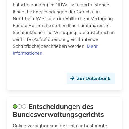
anarchosyndikalismus (1)
Entscheidungen) im NRW-Justizportal stehen
Niederlande (13)
Ihnen die Entscheidungen der Gerichte in
anatomie (1)
Niedersachsen (10)
Nordrhein-Westfalen im Volltext zur Verfügung.
Für die Recherche stehen Ihnen umfangreiche
and criticism (1)
Nordamerika (2)
Suchfunktionen zur Verfügung, die ausführlich in
angestellter (1)
der Hilfe (Aufruf über die gleichlautende
Nordrhein-Westfalen (11)
Schaltfläche)beschrieben werden.
Mehr
anglistik (2)
Norwegen (3)
Informationen
anlagenbau (2)
Oesterreich (102)
anlagensicherheit (1)
Ostasien (2)
Zur Datenbank
anne frank (1)
Osteuropa (10)
annotierte sprachdatenbank (1)
Ostmitteleuropa (3)
Entscheidungen des
anorganik (1)
Palaestina (1)
Bundesverwaltungsgerichts
anpassung (1)
Polen (27)
Online verfügbar sind derzeit nur bestimmte