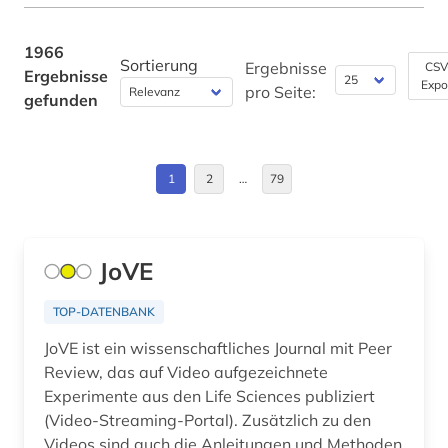
alltagsgegenstand (1)
Bremen (5)
alltagsgeschichte &lt;fach&gt; (1)
Bulgarien (1)
1966
Sortierung
Ergebnisse
CSV
Ergebnisse
alltagskultur (1)
Expo
China (3)
pro Seite:
gefunden
almanach (1)
Daenemark (9)
aloys ludwig (1)
Deutschland (DDR) (52)
1
2
…
79
alpen (1)
Estland (3)
alpenverein südtirol (1)
Europa (60)
JoVE
altbestand (1)
Finnland (6)
TOP-DATENBANK
alte sorte (1)
Frankreich (32)
JoVE ist ein wissenschaftliches Journal mit Peer
Review, das auf Video aufgezeichnete
altenheim (1)
Gibraltar (1)
Experimente aus den Life Sciences publiziert
altenmedizin (1)
Griechenland (3)
(Video-Streaming-Portal). Zusätzlich zu den
Videos sind auch die Anleitungen und Methoden