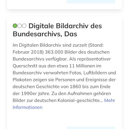
1830 (1)
aufführungsmaterial (2)
Digitale Bildarchiv des
aufgabensammlung (3)
Bundesarchivs, Das
aufklärung (1)
Im Digitalen Bildarchiv sind zurzeit (Stand:
auflagenhöhe (1)
Februar 2018) 363.000 Bilder des deutschen
Bundesarchivs verfügbar. Als repräsentativer
aufmaß (1)
Querschnitt aus den etwa 11 Millionen im
Bundesarchiv verwahrten Fotos, Luftbildern und
aufsatz (1)
Plakaten zeigen sie Personen und Ereignisse der
aufsatzsammlung (1)
deutschen Geschichte von 1860 bis zum Ende
der 1990er Jahre. Zu den Aufnahmen gehören
augenchirurgie (1)
Bilder zur deutschen Kolonial-geschichte...
Mehr
Informationen
augenzeugenbericht (1)
august wilhelm iffland (1)