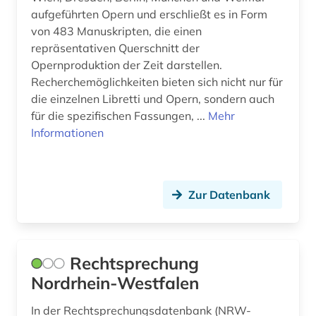
aluminium (2)
Korea (1)
aufgeführten Opern und erschließt es in Form
von 483 Manuskripten, die einen
aluminiumlegierung (1)
Kroatien (2)
repräsentativen Querschnitt der
amerikanistik (1)
Opernproduktion der Zeit darstellen.
Lettland (3)
Recherchemöglichkeiten bieten sich nicht nur für
amman (1)
Liechtenstein (3)
die einzelnen Libretti und Opern, sondern auch
für die spezifischen Fassungen, ...
Mehr
amt (1)
Litauen (4)
Informationen
amtliche bekanntmachung (1)
Luxemburg (7)
amtliche publikation (1)
Malta (1)
Zur Datenbank
amtsblatt (2)
Mecklenburg-Vorpommern (8)
amtsgericht (1)
Mittelamerika (1)
Rechtsprechung
amtsträger (1)
Monaco (1)
Nordrhein-Westfalen
analysen (1)
Montenegro (1)
In der Rechtsprechungsdatenbank (NRW-