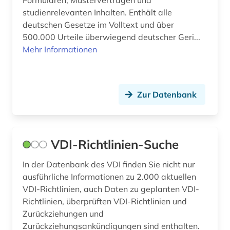
Formularen, Musterverträgen und
studienrelevanten Inhalten. Enthält alle
beamtstg (1)
deutschen Gesetze im Volltext und über
500.000 Urteile überwiegend deutscher Geri...
beamtvg (1)
Mehr Informationen
bedarfsforschung (1)
bedeutung (1)
Zur Datenbank
behandlungsvertrag (1)
behindertenpädagogik (1)
VDI-Richtlinien-Suche
behinderung (1)
behringwerke (1)
In der Datenbank des VDI finden Sie nicht nur
ausführliche Informationen zu 2.000 aktuellen
behörde (7)
VDI-Richtlinien, auch Daten zu geplanten VDI-
Richtlinien, überprüften VDI-Richtlinien und
beihilfe <dienstrecht> (1)
Zurückziehungen und
Zurückziehungsankündigungen sind enthalten.
belastungsversuche (1)