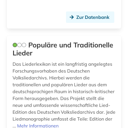
architektur (13)
Zur Datenbank
architekturpreis (1)
architekturwettbewerb (1)
architekturzeichnung (2)
Populäre und Traditionelle
Lieder
archiv (12)
Das Liederlexikon ist ein langfristig angelegtes
archiv für kindertexte eva maria kohl (1)
Forschungsvorhaben des Deutschen
archivbestand (3)
Volksliedarchivs. Hierbei werden die
traditionellen und populären Lieder aus dem
archäologie (2)
deutschsprachigen Raum in historisch-kritischer
Form herausgegeben. Das Projekt stellt die
arealtypologie (1)
neue und umfassende wissenschaftliche Lied-
Edition des Deutschen Volksliedarchivs dar. Jede
armeezeitungen (1)
Liedmonographie umfasst die Teile: Edition der
artenschutz (1)
...
Mehr Informationen