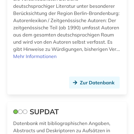
ausländisches kulturgut (1)
deutschsprachiger Literatur unter besonderer
Berücksichtung der Region Berlin-Brandenburg:
ausschreibung (4)
Autorenlexikon / Zeitgenössische Autoren: Der
zeitgenössische Teil (ab 1990) umfasst Autoren
aussenpolitik (1)
aus dem gesamten deutschsprachigen Raum
aussprache (1)
und wird von den Autoren selbst verfasst. Es
gibt Hinweise zu Würdigungen, bisherigen Ver...
ausstellung (2)
Mehr Informationen
auswanderung (3)
auswärtiger ausschuss des deutschen
Zur Datenbank
bundestages (1)
authentizität (1)
autograph (2)
SUPDAT
automation (1)
Datenbank mit bibliographischen Angaben,
Abstracts und Deskriptoren zu Aufsätzen in
automatische bildverarbeitung (1)