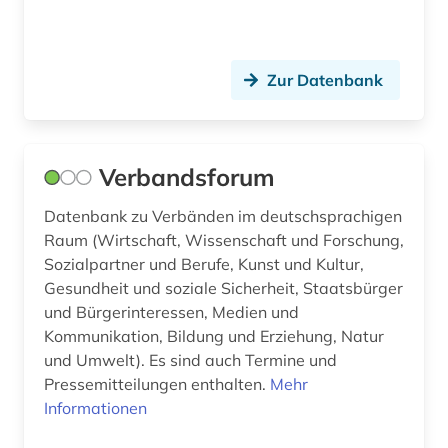
artificial life (1)
arzneibuch (2)
Zur Datenbank
arzneimittel (11)
arzneimittelrecht (1)
Verbandsforum
arzneimittelzulassung (1)
Datenbank zu Verbänden im deutschsprachigen
arzt (1)
Raum (Wirtschaft, Wissenschaft und Forschung,
Sozialpartner und Berufe, Kunst und Kultur,
aschaffenburg (1)
Gesundheit und soziale Sicherheit, Staatsbürger
und Bürgerinteressen, Medien und
astm methoden (1)
Kommunikation, Bildung und Erziehung, Natur
astrologie (1)
und Umwelt). Es sind auch Termine und
Pressemitteilungen enthalten.
Mehr
astronautik (1)
Informationen
astronomie (2)