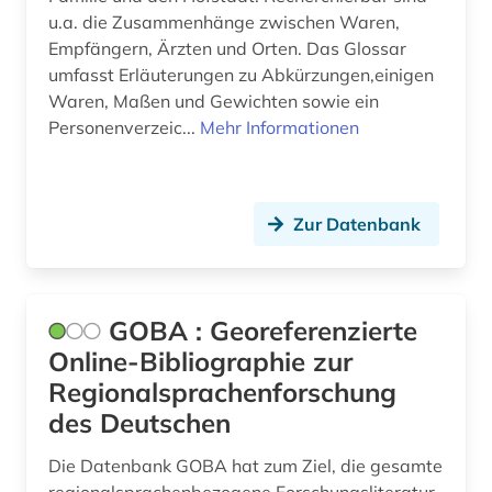
u.a. die Zusammenhänge zwischen Waren,
berliner mauer (1)
Empfängern, Ärzten und Orten. Das Glossar
umfasst Erläuterungen zu Abkürzungen,einigen
berliner zeitung (1)
Waren, Maßen und Gewichten sowie ein
Personenverzeic...
Mehr Informationen
bertolt / werke (2)
beruf (1)
berufe (1)
Zur Datenbank
berufliche fortbildung (1)
berufsausbildung (1)
GOBA : Georeferenzierte
Online-Bibliographie zur
berufsbildung (3)
Regionalsprachenforschung
berufseinstieg (1)
des Deutschen
berufsforschung (1)
Die Datenbank GOBA hat zum Ziel, die gesamte