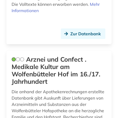
Die Volltexte können erworben werden.
Mehr
belgien (2)
Informationen
belletristik (1)
belzyze (1)
Zur Datenbank
benchmark (1)
benchmarketing (1)
Arznei und Confect .
beratung (2)
Medikale Kultur am
Wolfenbütteler Hof im 16./17.
berechnung (1)
Jahrhundert
bergbau (1)
Die anhand der Apothekenrechnungen erstellte
bericht (1)
Datenbank gibt Auskunft über Lieferungen von
Arzneimitteln und Substanzen aus der
berlin (27)
Wolfenbütteler Hofapotheke an die herzogliche
Familie und den Hofstaat. Recherchierbar sind
berlin-kreuzberg (1)