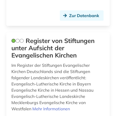
arbeitsmarktforschung (1)
Tuerkei (1)
Zur Datenbank
arbeitsmarktpolitik (1)
USA (16)
arbeitsmedizin (2)
Ukraine (4)
arbeitspsychologie (1)
Ungarn (8)
Register von Stiftungen
unter Aufsicht der
arbeitsrecht (34)
Vatikanstadt (1)
Evangelischen Kirchen
arbeitsrecht kommentar (1)
Im Register der Stiftungen Evangelischer
arbeitsschutz (5)
Kirchen Deutschlands sind die Stiftungen
folgender Landeskirchen veröffentlicht:
arbeitssicherheit (7)
Evangelisch-Lutherische Kirche in Bayern
Evangelische Kirche in Hessen und Nassau
arbeitssicherheitsrecht (1)
Evangelisch-Lutherische Landeskirche
arbeitszeiterfassung (1)
Mecklenburgs Evangelische Kirche von
Westfalen
Mehr Informationen
arbeitszeugis (1)