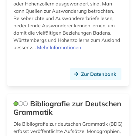
oder Hohenzollern ausgewandert sind. Man
baurecht (13)
kann Quellen zur Auswanderung betrachten,
Reiseberichte und Auswandererbriefe lesen,
bausanierung (1)
bedeutende Auswanderer kennen lernen, um
damit die vielfältigen Beziehungen Badens,
baustoff (1)
Württembergs und Hohenzollerns zum Ausland
baustoffe (1)
besser z...
Mehr Informationen
baustoffkunde (1)
bautechnik (5)
Zur Datenbank
bauteile (2)
bauvergabe (2)
Bibliografie zur Deutschen
bauvertrag (1)
Grammatik
bauvorhaben (1)
Die Bibliografie zur deutschen Grammatik (BDG)
erfasst veröffentlichte Aufsätze, Monographien,
bauvorschriften (1)