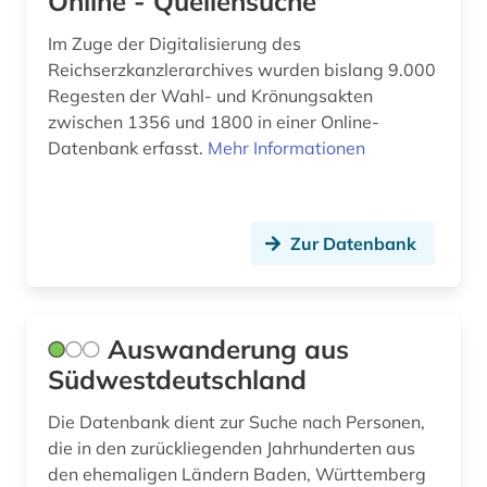
Online - Quellensuche
baumaschine (2)
Im Zuge der Digitalisierung des
Reichserzkanzlerarchives wurden bislang 9.000
baumaßnahme (1)
Regesten der Wahl- und Krönungsakten
baumkrankheiten (1)
zwischen 1356 und 1800 in einer Online-
Datenbank erfasst.
Mehr Informationen
baumschäden (1)
baumschädlinge (1)
Zur Datenbank
bauordnung (1)
bauordnungsrecht (6)
bauphysik (1)
Auswanderung aus
Südwestdeutschland
bauplanung (1)
Die Datenbank dient zur Suche nach Personen,
baupreis (1)
die in den zurückliegenden Jahrhunderten aus
bauprodukt (3)
den ehemaligen Ländern Baden, Württemberg