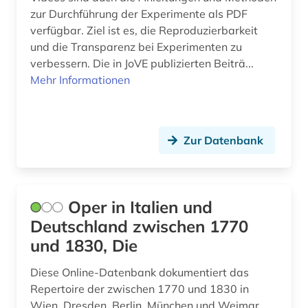
altenpflege (1)
Griechenland (Altertum) (1)
zur Durchführung der Experimente als PDF
verfügbar. Ziel ist es, die Reproduzierbarkeit
alternativbewegung (2)
Großbritannien (17)
und die Transparenz bei Experimenten zu
alternativmedizin (1)
verbessern. Die in JoVE publizierten Beiträ...
Hamburg (9)
Mehr Informationen
altersmedizin (1)
Hessen (15)
altertum (1)
Irland (2)
Zur Datenbank
altes ägypten (1)
Island (1)
altgermanistik (1)
Israel (6)
althochdeutsch (1)
Oper in Italien und
Italien (28)
Deutschland zwischen 1770
altlastensanierung (1)
Japan (2)
und 1830, Die
altlastsanierung (1)
Jugoslawien (1)
Diese Online-Datenbank dokumentiert das
altsächsisch (1)
Repertoire der zwischen 1770 und 1830 in
Kanada (4)
Wien, Dresden, Berlin, München und Weimar