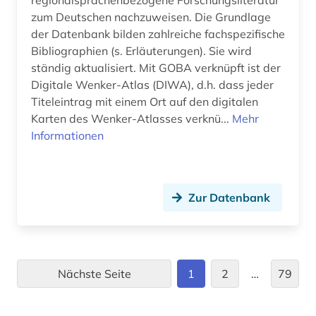
regionalsprachenbezogene Forschungsliteratur
berufsschule (1)
zum Deutschen nachzuweisen. Die Grundlage
berufsstrategie (1)
der Datenbank bilden zahlreiche fachspezifische
Bibliographien (s. Erläuterungen). Sie wird
berusbildungssystem (1)
ständig aktualisiert. Mit GOBA verknüpft ist der
Digitale Wenker-Atlas (DIWA), d.h. dass jeder
berühmte persönlichkeit (1)
Titeleintrag mit einem Ort auf den digitalen
besatzung (2)
Karten des Wenker-Atlasses verknü...
Mehr
Informationen
besatzungsmacht (1)
beschäftigung (2)
Zur Datenbank
besetzung (1)
besoldung (2)
besoldungsrecht (2)
Nächste Seite
1
2
…
79
bestand (1)