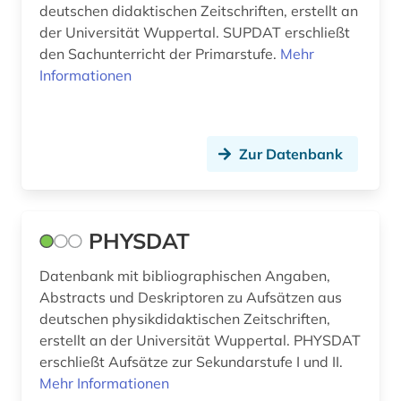
deutschen didaktischen Zeitschriften, erstellt an
der Universität Wuppertal. SUPDAT erschließt
automatisierung (1)
den Sachunterricht der Primarstufe.
Mehr
automobil (1)
Informationen
autor (4)
außenanlage (1)
Zur Datenbank
außenministerium (1)
außenwirtschaft (1)
PHYSDAT
außenwirtschaftsrecht (1)
Datenbank mit bibliographischen Angaben,
außerschulische bildung (1)
Abstracts und Deskriptoren zu Aufsätzen aus
deutschen physikdidaktischen Zeitschriften,
axel oxenstierna (1)
erstellt an der Universität Wuppertal. PHYSDAT
erschließt Aufsätze zur Sekundarstufe I und II.
bachelorarbeit (1)
Mehr Informationen
bad kissingen (1)