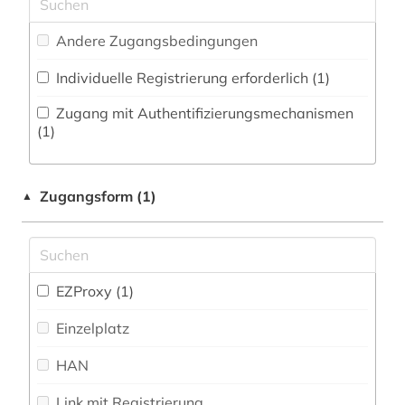
Zeitungs-, Zeitschriftenbibliographie (12
)
Musikwissenschaft (64)
abzeichen (1)
Andere Zugangsbedingungen
Natur- und Umweltschutz (30)
adel (2)
Individuelle Registrierung erforderlich (1)
Pädagogik (65)
administration (1)
Zugang mit Authentifizierungsmechanismen
Philosophie (21)
(1)
adressbuch (35)
Physik (17)
adresse (7)
Zugangsform (1)
▲
Politologie (82)
adressenverzeichnis (1)
Psychologie (30)
adressverzeichnis (12)
Rechtswissenschaft (521)
EZProxy (1)
adreßbuch (2)
Romanistik (10)
Einzelplatz
aeronautik (1)
Slavistik (10)
HAN
aerospace (1)
Soziologie (69)
Link mit Registrierung
afrika (2)