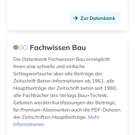
bankenstatistik (1)
Zur Datenbank
bankrecht (1)
bargheer (1)
bartensleben <familie> (1)
Fachwissen Bau
bat-wert (1)
Die Datenbank Fachwissen Bau ermöglicht
Ihnen eine schnelle und einfache
bau (1)
Schlagwortsuche über alle Beiträge der
bau- und raumordnungsgesetz 1998 (1)
Zeitschrift Beton-Informationen ab 1961, alle
Hauptbeiträge der Zeitschrift beton seit 1980,
bauabrechnung (1)
alle Fachbücher des Verlags Bau+Technik.
Geboten werden Kurzfassungen der Beiträge,
bauakademie (1)
für Premium-Abonnenten auch die PDF-Dateien
der Zeitschriften-Hauptbeiträge.
Mehr
bauausführung (1)
Informationen
baubetrieb (2)