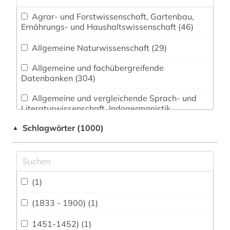
Agrar- und Forstwissenschaft, Gartenbau,
Ernährungs- und Haushaltswissenschaft (46)
Allgemeine Naturwissenschaft (29)
Allgemeine und fachübergreifende
Datenbanken (304)
Allgemeine und vergleichende Sprach- und
Literaturwissenschaft. Indogermanistik.
Außereuropäische Sprachen und Literaturen (59)
Schlagwörter (1000)
▲
Anglistik. Amerikanistik (6)
Archäologie (21)
Architektur, Bauingenieur- und
(1)
Vermessungswesen (95)
(1833 - 1900) (1)
Biologie, Biotechnologie (61)
1451-1452) (1)