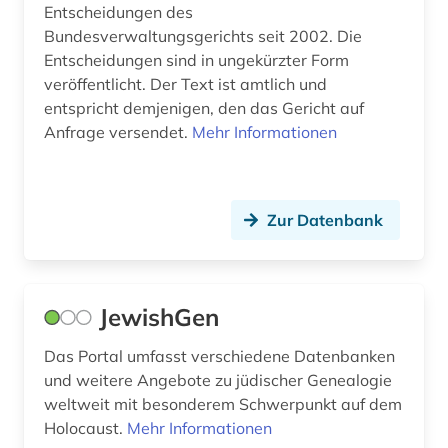
Entscheidungen des
anschrift (1)
Portugal (4)
Bundesverwaltungsgerichts seit 2002. Die
ansichtspostkarte (1)
Entscheidungen sind in ungekürzter Form
Rheinland-Pfalz (8)
veröffentlicht. Der Text ist amtlich und
anthologie (18)
Roemisches Reich (1)
entspricht demjenigen, den das Gericht auf
Anfrage versendet.
Mehr Informationen
anthropologie (1)
Rumänien (5)
antike (2)
Russland, Sowjetunion (17)
antisemitismus (2)
Zur Datenbank
Saarland (4)
antragsschrift (1)
Sachsen (10)
anwaltsverzeichnis (1)
Sachsen-Anhalt (4)
JewishGen
anwendungsbeispiele (1)
Schleswig-Holstein (7)
Das Portal umfasst verschiedene Datenbanken
und weitere Angebote zu jüdischer Genealogie
apostolische pönitentiarie (1)
Schweden (8)
weltweit mit besonderem Schwerpunkt auf dem
apotheke (1)
Holocaust.
Mehr Informationen
Schweiz (72)