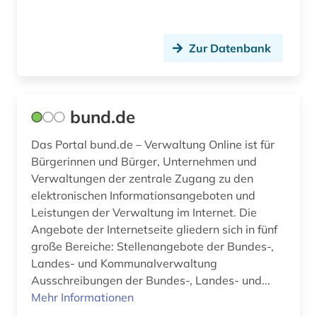
baden (1)
Zur Datenbank
baden (baden) (1)
baden-württemberg (12)
bund.de
badeort (1)
Das Portal bund.de – Verwaltung Online ist für
badische landesbibliothek (1)
Bürgerinnen und Bürger, Unternehmen und
balkanromanistik (1)
Verwaltungen der zentrale Zugang zu den
elektronischen Informationsangeboten und
baltikum (1)
Leistungen der Verwaltung im Internet. Die
Angebote der Internetseite gliedern sich in fünf
bank (2)
große Bereiche: Stellenangebote der Bundes-,
bank kreditinstitut finanzdienstleistung
Landes- und Kommunalverwaltung
kreditwirtschaft (1)
Ausschreibungen der Bundes-, Landes- und...
Mehr Informationen
bankarchiv (1)