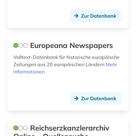
baugerät (1)
Zur Datenbank
bauhandwerk (1)
bauhaus (1)
Europeana Newspapers
bauingenieurwesen (5)
baukosten (3)
Volltext-Datenbank für historische europäische
Zeitungen aus 20 europäischen Ländern
Mehr
baukosten ausschreibung leistung
Informationen
bauvergabe freisportanlage außenanlage
grünanlage sportstätte (1)
baukostenermittlung (1)
Zur Datenbank
bauleistung (1)
baumangel (1)
Reichserzkanzlerarchiv
baumart (1)