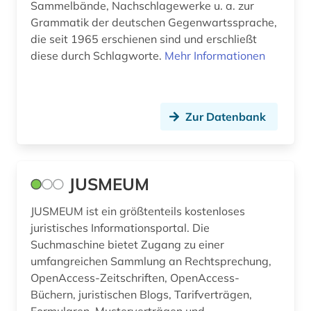
Sammelbände, Nachschlagewerke u. a. zur
bauwerke (1)
Grammatik der deutschen Gegenwartssprache,
die seit 1965 erschienen sind und erschließt
bauwesen (3)
diese durch Schlagworte.
Mehr Informationen
bayerisch-schwaben (1)
bayerische staatsbibliothek (1)
Zur Datenbank
bayern (8)
bbes (1)
JUSMEUM
bbg (1)
JUSMEUM ist ein größtenteils kostenloses
bda-preis (1)
juristisches Informationsportal. Die
Suchmaschine bietet Zugang zu einer
beamtenrecht (11)
umfangreichen Sammlung an Rechtsprechung,
beamtenversorgungsgesetz (1)
OpenAccess-Zeitschriften, OpenAccess-
Büchern, juristischen Blogs, Tarifverträgen,
beamter (2)