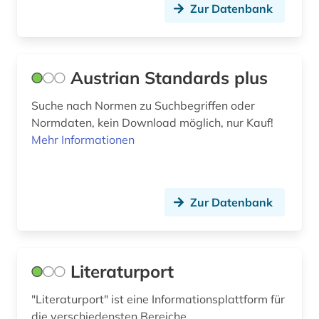
Zur Datenbank
august wilhelm schlegel (1)
ausbau (1)
ausbildung (5)
Austrian Standards plus
ausbildungsberuf (1)
Suche nach Normen zu Suchbegriffen oder
Normdaten, kein Download möglich, nur Kauf!
ausbildungsförderung (1)
Mehr Informationen
ausbringung (1)
auschwitz-prozess (2)
Zur Datenbank
auskunftspflicht (1)
ausleihe (1)
Literaturport
ausländer (1)
"Literaturport" ist eine Informationsplattform für
ausländerrecht (5)
die verschiedensten Bereiche