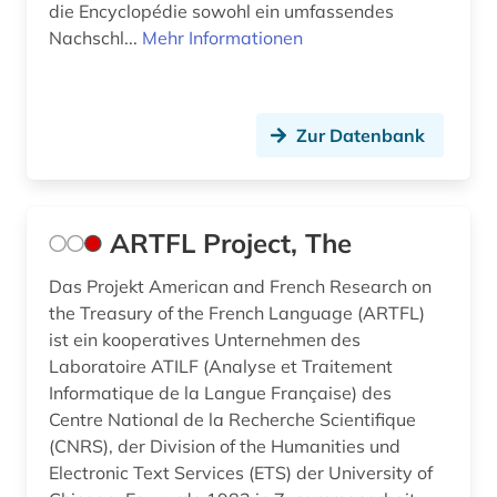
die Encyclopédie sowohl ein umfassendes
honoré de (1)
Nachschl...
Mehr Informationen
hugo (1)
humanismus (4)
Zur Datenbank
iberische halbinsel (1)
iberoamerika (2)
ARTFL Project, The
iberoromanisch (1)
Das Projekt American and French Research on
iberoromanistik (52)
the Treasury of the French Language (ARTFL)
il decamerone (1)
ist ein kooperatives Unternehmen des
Laboratoire ATILF (Analyse et Traitement
indien (1)
Informatique de la Langue Française) des
Centre National de la Recherche Scientifique
indigenes volk (1)
(CNRS), der Division of the Humanities und
Electronic Text Services (ETS) der University of
indogermanische sprachen (1)