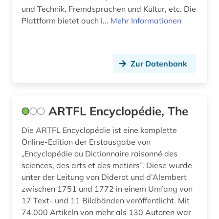
gustave (1)
und Technik, Fremdsprachen und Kultur, etc. Die
Plattform bietet auch i...
Mehr Informationen
góngora y argote (1)
handschrift (2)
Zur Datenbank
heiliger (1)
hispanistik (59)
hispanoamerikanisch (1)
ARTFL Encyclopédie, The
hispanos (1)
Die ARTFL Encyclopédie ist eine komplette
Online-Edition der Erstausgabe von
historische lexikographie (3)
„Encyclopédie ou Dictionnaire raisonné des
sciences, des arts et des metiers”. Diese wurde
historische sprachwissenschaft (2)
unter der Leitung von Diderot und d’Alembert
hochschulschrift (3)
zwischen 1751 und 1772 in einem Umfang von
17 Text- und 11 Bildbänden veröffentlicht. Mit
hochschulschriften (1)
74.000 Artikeln von mehr als 130 Autoren war