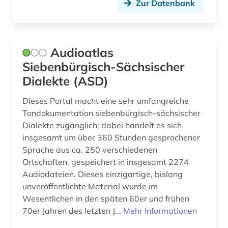
Zur Datenbank
kommunikation (1)
kommunikationswissenschaft (2)
Audioatlas
komödie (1)
Siebenbürgisch-Sächsischer
Dialekte (ASD)
kongressbericht (1)
konkordanz (3)
Dieses Portal macht eine sehr umfangreiche
Tondokumentation siebenbürgisch-sächsischer
korpus (5)
Dialekte zugänglich; dabei handelt es sich
insgesamt um über 360 Stunden gesprochener
korpus (9)
Sprache aus ca. 250 verschiedenen
Ortschaften, gespeichert in insgesamt 2274
korpus <linguistik> (2)
Audiodateien. Dieses einzigartige, bislang
kreolen (1)
unveröffentlichte Material wurde im
Wesentlichen in den späten 60er und frühen
kreolische sprachen (1)
70er Jahren des letzten J...
Mehr Informationen
kritik (1)