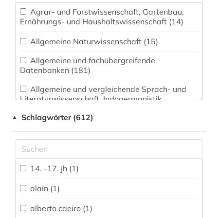
Agrar- und Forstwissenschaft, Gartenbau,
Ernährungs- und Haushaltswissenschaft (14)
Allgemeine Naturwissenschaft (15)
Allgemeine und fachübergreifende
Datenbanken (181)
Allgemeine und vergleichende Sprach- und
Literaturwissenschaft. Indogermanistik.
Außereuropäische Sprachen und Literaturen
Schlagwörter (612)
▲
(130)
Anglistik. Amerikanistik (143)
Archäologie (25)
14. -17. jh (1)
Architektur, Bauingenieur- und
Vermessungswesen (20)
alain (1)
Biologie, Biotechnologie (14)
alberto caeiro (1)