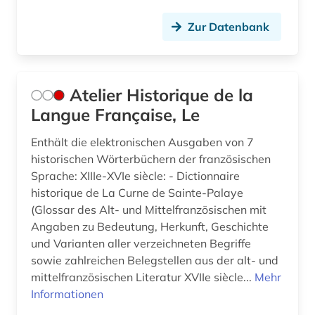
jüdische studien (2)
Zur Datenbank
kaiser (1)
kalabresisch (1)
Atelier Historique de la
kanada (2)
Langue Française, Le
kanon (1)
Enthält die elektronischen Ausgaben von 7
historischen Wörterbüchern der französischen
karibik (4)
Sprache: XIIIe-XVIe siècle: - Dictionnaire
karibik-literatur (1)
historique de La Curne de Sainte-Palaye
(Glossar des Alt- und Mittelfranzösischen mit
katalanien (1)
Angaben zu Bedeutung, Herkunft, Geschichte
und Varianten aller verzeichneten Begriffe
katalanisch (2)
sowie zahlreichen Belegstellen aus der alt- und
mittelfranzösischen Literatur XVIIe siècle...
Mehr
katalanistik (1)
Informationen
katalog (10)