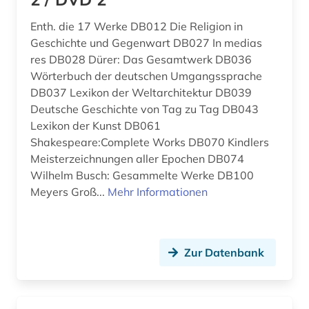
Portugal (14)
belgien (2)
Enth. die 17 Werke DB012 Die Religion in
Roemisches Reich (2)
Geschichte und Gegenwart DB027 In medias
betriebswirtschaftslehre (1)
Rumänien (5)
res DB028 Dürer: Das Gesamtwerk DB036
Wörterbuch der deutschen Umgangssprache
bibliografie (37)
Russland, Sowjetunion (1)
DB037 Lexikon der Weltarchitektur DB039
bibliographie (19)
Deutsche Geschichte von Tag zu Tag DB043
Schweden (1)
Lexikon der Kunst DB061
bibliographie 1400-1999 (1)
Shakespeare:Complete Works DB070 Kindlers
Schweiz (8)
Meisterzeichnungen aller Epochen DB074
bibliographie 1800-2005 (1)
Slowakei (1)
Wilhelm Busch: Gesammelte Werke DB100
Meyers Groß...
Mehr Informationen
biblioteca nacional de españa (1)
Spanien (53)
bibliothek (3)
Suedamerika (23)
bibliotheken (1)
Zur Datenbank
USA (1)
bibliothèque nationale de france (1)
Ungarn (1)
bilddatenbank (1)