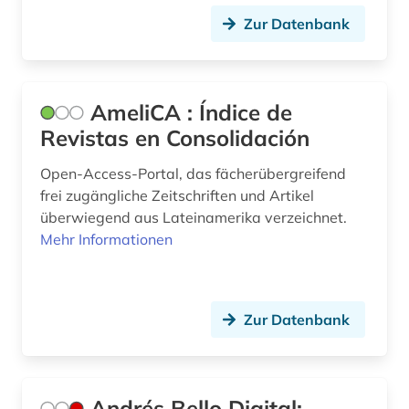
französisches sprachgebiet (1)
Zur Datenbank
frauenbewegung (1)
frauenforschung (1)
AmeliCA : Índice de
frauenliteratur (1)
Revistas en Consolidación
fremdsprache (3)
Open-Access-Portal, das fächerübergreifend
frei zugängliche Zeitschriften und Artikel
fremdsprachenlernen (1)
überwiegend aus Lateinamerika verzeichnet.
Mehr Informationen
fremdwort (1)
futurismus (1)
förderpreis für deutsche wissenschaftler im g.
Zur Datenbank
w. leibniz-programm (1)
fürstliche bibliothek corvey (1)
Andrés Bello Digital:
gabriel (1)