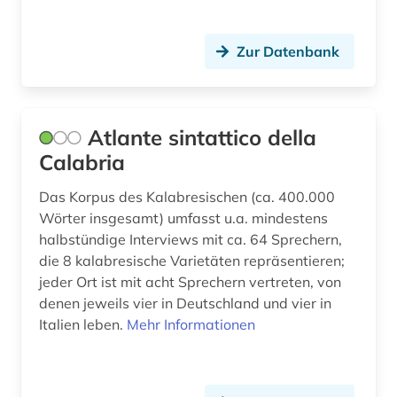
katalonien (2)
Zur Datenbank
katholische kirche (1)
katholische kirche. sancta sedes (1)
Atlante sintattico della
kinderliteratur (2)
Calabria
kino (2)
Das Korpus des Kalabresischen (ca. 400.000
kirchenlatein (1)
Wörter insgesamt) umfasst u.a. mindestens
halbstündige Interviews mit ca. 64 Sprechern,
klassische philologie (1)
die 8 kalabresische Varietäten repräsentieren;
kognitive linguistik (1)
jeder Ort ist mit acht Sprechern vertreten, von
denen jeweils vier in Deutschland und vier in
kollokationswörterbuch (1)
Italien leben.
Mehr Informationen
kolonialismus (1)
kommentar (2)