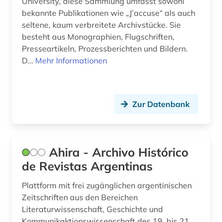
University, diese Sammlung umfasst sowohl
edition (1)
bekannte Publikationen wie „J’accuse“ als auch
einführung (2)
seltene, kaum verbreitete Archivstücke. Sie
besteht aus Monographien, Flugschriften,
einsprachiges wörterbuch (1)
Presseartikeln, Prozessberichten und Bildern.
D...
Mehr Informationen
elektronische bibliothek (1)
elektronische publikation (2)
Zur Datenbank
elektronische ressource (1)
elektronische zeitschrift (10)
elektronisches buch (21)
Ahira - Archivo Histórico
de Revistas Argentinas
elektronisches publizieren (1)
Plattform mit frei zugänglichen argentinischen
england (1)
Zeitschriften aus den Bereichen
englisch (36)
Literaturwissenschaft, Geschichte und
Kommunikaktionswissenschaft des 19. bis 21.