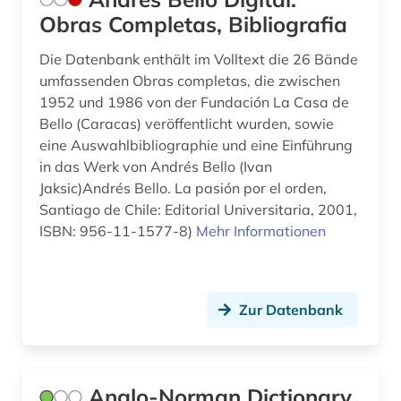
Obras Completas, Bibliografia
galicien (2)
Die Datenbank enthält im Volltext die 26 Bände
galicisch (1)
umfassenden Obras completas, die zwischen
1952 und 1986 von der Fundación La Casa de
galicisch-portugiesisch (2)
Bello (Caracas) veröffentlicht wurden, sowie
eine Auswahlbibliographie und eine Einführung
galloromanisch (1)
in das Werk von Andrés Bello (Ivan
galloromanistik (62)
Jaksic)Andrés Bello. La pasión por el orden,
Santiago de Chile: Editorial Universitaria, 2001,
garcía márquez (1)
ISBN: 956-11-1577-8)
Mehr Informationen
gedenktag (1)
geisteswissenschaften (24)
Zur Datenbank
gelehrtenkorrespondenz (1)
generative ki (1)
Anglo-Norman Dictionary,