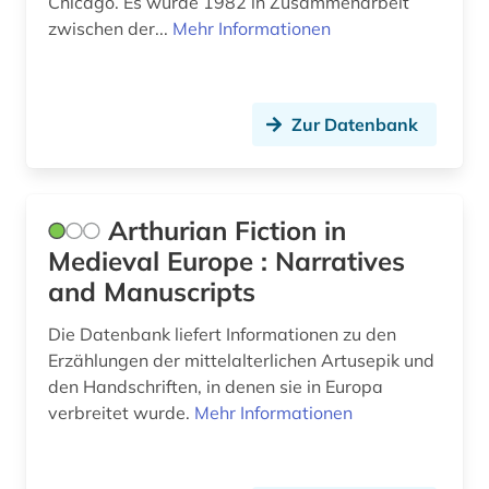
Chicago. Es wurde 1982 in Zusammenarbeit
indogermanistik (1)
zwischen der...
Mehr Informationen
informatik (1)
ingenieurwissenschaften (1)
Zur Datenbank
inhalt (1)
inka (1)
Arthurian Fiction in
internationale verflechtung (1)
Medieval Europe : Narratives
and Manuscripts
internetportal (1)
Die Datenbank liefert Informationen zu den
irland / literatur / irisch (1)
Erzählungen der mittelalterlichen Artusepik und
italia (1)
den Handschriften, in denen sie in Europa
verbreitet wurde.
Mehr Informationen
italianistik (56)
italien (20)