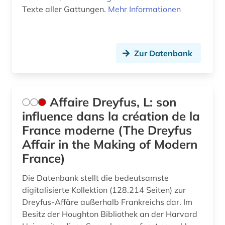
dissertation (3)
Texte aller Gattungen.
Mehr Informationen
divina commedia (2)
dokumentarfilm (1)
Zur Datenbank
dokumentation (2)
drama (7)
Affaire Dreyfus, L: son
dresden (2)
influence dans la création de la
dreyfus-affäre (1)
France moderne (The Dreyfus
Affair in the Making of Modern
drittes reich (2)
France)
druckwerk (7)
Die Datenbank stellt die bedeutsamste
dänisch (2)
digitalisierte Kollektion (128.214 Seiten) zur
Dreyfus-Affäre außerhalb Frankreichs dar. Im
e-learning (1)
Besitz der Houghton Bibliothek an der Harvard