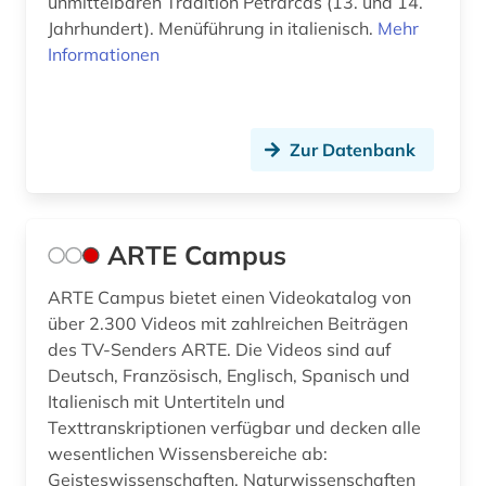
unmittelbaren Tradition Petrarcas (13. und 14.
geschichte <1801-1900> (1)
Jahrhundert). Menüführung in italienisch.
Mehr
Informationen
geschichte anfänge – 1226 (1)
geschichte der philologie (1)
geschichte der romanistik (1)
Zur Datenbank
geschichtswissenschaft (1)
gesellschaft (1)
ARTE Campus
gesundheit &amp; ernährung (1)
ARTE Campus bietet einen Videokatalog von
über 2.300 Videos mit zahlreichen Beiträgen
giacomo (1)
des TV-Senders ARTE. Die Videos sind auf
giovanni (1)
Deutsch, Französisch, Englisch, Spanisch und
Italienisch mit Untertiteln und
grammatik (9)
Texttranskriptionen verfügbar und decken alle
wesentlichen Wissensbereiche ab:
griechisch (2)
Geisteswissenschaften, Naturwissenschaften