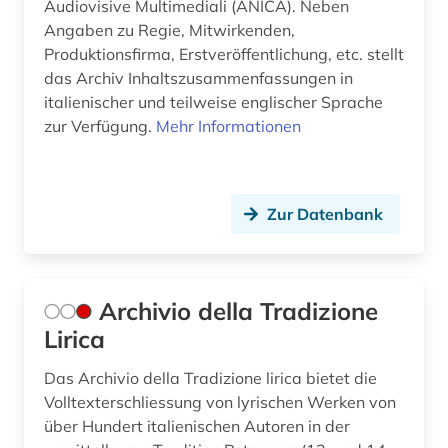
Audiovisive Multimediali (ANICA). Neben
geschichte 1789-1870 (1)
Angaben zu Regie, Mitwirkenden,
geschichte 1789-1960 (2)
Produktionsfirma, Erstveröffentlichung, etc. stellt
das Archiv Inhaltszusammenfassungen in
geschichte 1790-1920 (1)
italienischer und teilweise englischer Sprache
zur Verfügung.
Mehr Informationen
geschichte 1800-1950 (1)
geschichte 1807-1929 (1)
geschichte 1827-1923 (1)
Zur Datenbank
geschichte 1850-1900 (2)
geschichte 1918-1959 (1)
Archivio della Tradizione
Lirica
geschichte 1930 - (1)
geschichte 1933-1945 (1)
Das Archivio della Tradizione lirica bietet die
Volltexterschliessung von lyrischen Werken von
geschichte 1945- (1)
über Hundert italienischen Autoren in der