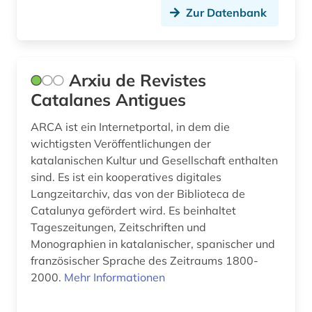
Zur Datenbank
italienisch (70)
italienische dialekte (1)
italienische literatur (1)
Arxiu de Revistes
Catalanes Antigues
italiensch (1)
ARCA ist ein Internetportal, in dem die
japanisch (3)
wichtigsten Veröffentlichungen der
jean (1)
katalanischen Kultur und Gesellschaft enthalten
sind. Es ist ein kooperatives digitales
jiddisch (1)
Langzeitarchiv, das von der Biblioteca de
Catalunya gefördert wird. Es beinhaltet
judenspanisch (1)
Tageszeitungen, Zeitschriften und
Monographien in katalanischer, spanischer und
judenverfolgung (2)
französischer Sprache des Zeitraums 1800-
jugendliteratur (2)
2000.
Mehr Informationen
jules (1)