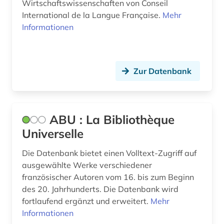
Wirtschaftswissenschaften von Conseil
International de la Langue Française.
Mehr
buchdruck (1)
Informationen
buchhandel (4)
buchwissenschaft (1)
Zur Datenbank
bündnerromanisch (1)
calderón (1)
ABU : La Bibliothèque
calderón de la barca, pedro | schriftsteller;
geistlicher; dramatiker; librettist; lyriker;
Universelle
schriftsteller (1)
Die Datenbank bietet einen Volltext-Zugriff auf
canada (1)
ausgewählte Werke verschiedener
französischer Autoren vom 16. bis zum Beginn
chemie (5)
des 20. Jahrhunderts. Die Datenbank wird
fortlaufend ergänzt und erweitert.
Mehr
chinesisch (3)
Informationen
christentum (1)