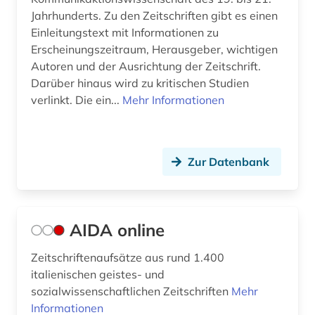
englische literatur (1)
Jahrhunderts. Zu den Zeitschriften gibt es einen
Einleitungstext mit Informationen zu
enzyklopädie (10)
Erscheinungszeitraum, Herausgeber, wichtigen
erlebnisbericht (2)
Autoren und der Ausrichtung der Zeitschrift.
Darüber hinaus wird zu kritischen Studien
ethnologie (1)
verlinkt. Die ein...
Mehr Informationen
etymologie (5)
europa (5)
Zur Datenbank
fachdidaktik (14)
fachgeschichte (2)
AIDA online
fachliteratur (1)
Zeitschriftenaufsätze aus rund 1.400
fachportal (1)
italienischen geistes- und
sozialwissenschaftlichen Zeitschriften
Mehr
fernando pessoa (1)
Informationen