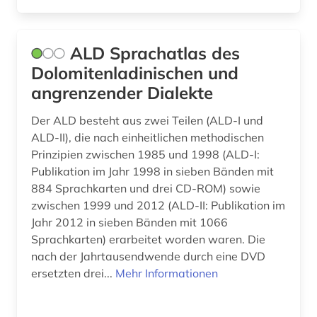
forschung (1)
forschungsprojekt (1)
ALD Sprachatlas des
Dolomitenladinischen und
fotografie (2)
angrenzender Dialekte
francesco (1)
Der ALD besteht aus zwei Teilen (ALD-I und
frankokanadisch (2)
ALD-II), die nach einheitlichen methodischen
Prinzipien zwischen 1985 und 1998 (ALD-I:
frankreich (29)
Publikation im Jahr 1998 in sieben Bänden mit
frankreich <nord> (1)
884 Sprachkarten und drei CD-ROM) sowie
zwischen 1999 und 2012 (ALD-II: Publikation im
frankreich zeitung (1)
Jahr 2012 in sieben Bänden mit 1066
Sprachkarten) erarbeitet worden waren. Die
französisch (83)
nach der Jahrtausendwende durch eine DVD
französische literatur (3)
ersetzten drei...
Mehr Informationen
französischer bibliothekenverbund (1)