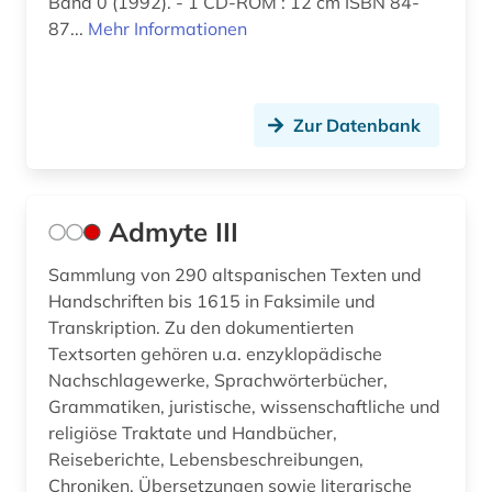
deutsch (38)
Band 0 (1992). - 1 CD-ROM : 12 cm ISBN 84-
87...
Mehr Informationen
deutsche philologie (1)
dialekt (1)
Zur Datenbank
dialektologie (2)
dichtung (1)
Admyte III
didaktik (2)
die rougon-macquart (1)
Sammlung von 290 altspanischen Texten und
Handschriften bis 1615 in Faksimile und
digital humanities (1)
Transkription. Zu den dokumentierten
Textsorten gehören u.a. enzyklopädische
digitalisat (1)
Nachschlagewerke, Sprachwörterbücher,
Grammatiken, juristische, wissenschaftliche und
digitalisierung (1)
religiöse Traktate und Handbücher,
discovery service (1)
Reiseberichte, Lebensbeschreibungen,
Chroniken, Übersetzungen sowie literarische