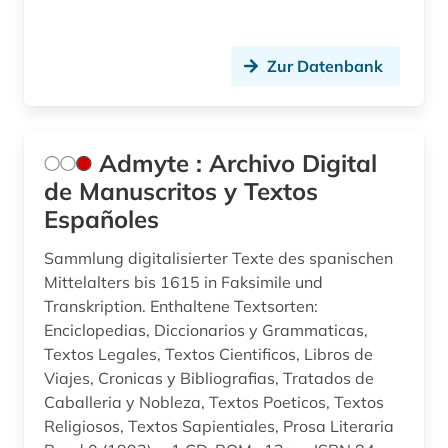
chrétien de troyes (1)
Zur Datenbank
comédie française (1)
corneille (1)
Admyte : Archivo Digital
dante (3)
de Manuscritos y Textos
dante <alighieri> (1)
Españoles
dante alighieri (2)
Sammlung digitalisierter Texte des spanischen
Mittelalters bis 1615 in Faksimile und
darstellende kunst (1)
Transkription. Enthaltene Textsorten:
dauphiné (1)
Enciclopedias, Diccionarios y Grammaticas,
Textos Legales, Textos Cientificos, Libros de
de inventoribus rerum (1)
Viajes, Cronicas y Bibliografias, Tratados de
Caballeria y Nobleza, Textos Poeticos, Textos
denkmal (1)
Religiosos, Textos Sapientiales, Prosa Literaria