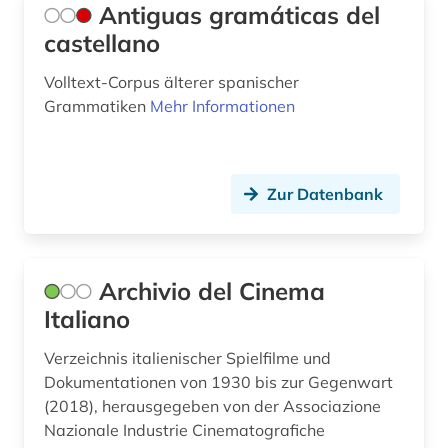
geschichte 1500-1600 (1)
Antiguas gramáticas del
castellano
geschichte 1500-1680 (1)
Volltext-Corpus älterer spanischer
geschichte 1500-2014 (1)
Grammatiken
Mehr Informationen
geschichte 1600 - 2000 (1)
geschichte 1600-1700 (2)
Zur Datenbank
geschichte 1606-1935 (1)
geschichte 1680-1790 (1)
Archivio del Cinema
geschichte 1694-1935 (1)
Italiano
geschichte 1700-1800 (1)
Verzeichnis italienischer Spielfilme und
geschichte 1741 - 1927 (1)
Dokumentationen von 1930 bis zur Gegenwart
(2018), herausgegeben von der Associazione
geschichte 1751-1772 (1)
Nazionale Industrie Cinematografiche