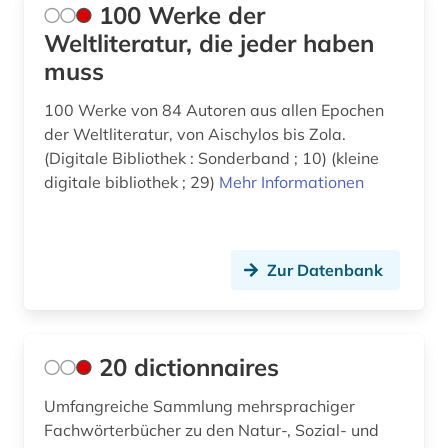
Vatikanstadt (1)
100 Werke der
biografie (12)
Weltliteratur, die jeder haben
muss
biographie (10)
100 Werke von 84 Autoren aus allen Epochen
biowissenschaften (1)
der Weltliteratur, von Aischylos bis Zola.
(Digitale Bibliothek : Sonderband ; 10) (kleine
blaise (1)
digitale bibliothek ; 29)
Mehr Informationen
boccaccio (1)
bonaparte (familie) (1)
Zur Datenbank
brief (1)
briefsammlung (1)
20 dictionnaires
briefwechsel (1)
british national corpus (1)
Umfangreiche Sammlung mehrsprachiger
Fachwörterbücher zu den Natur-, Sozial- und
buch (1)