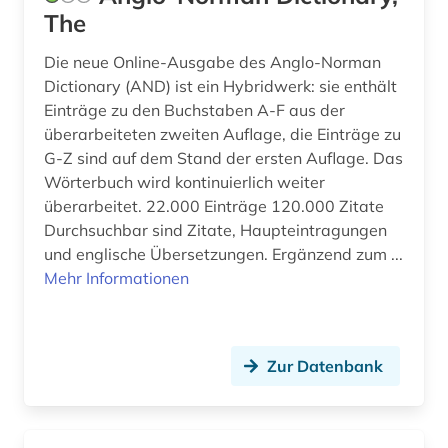
geologie (1)
The
germanistik (5)
Die neue Online-Ausgabe des Anglo-Norman
geschichte (32)
Dictionary (AND) ist ein Hybridwerk: sie enthält
Einträge zu den Buchstaben A-F aus der
geschichte &lt;1475-1700&gt; (1)
überarbeiteten zweiten Auflage, die Einträge zu
G-Z sind auf dem Stand der ersten Auflage. Das
geschichte &lt;1550-1921&gt; (1)
Wörterbuch wird kontinuierlich weiter
überarbeitet. 22.000 Einträge 120.000 Zitate
geschichte 1300-1600 (3)
Durchsuchbar sind Zitate, Haupteintragungen
geschichte 1300-1900 (2)
und englische Übersetzungen. Ergänzend zum ...
Mehr Informationen
geschichte 1350-1500 (1)
geschichte 1450-1700 (1)
Zur Datenbank
geschichte 1450-1912 (1)
geschichte 1495-1992 (1)