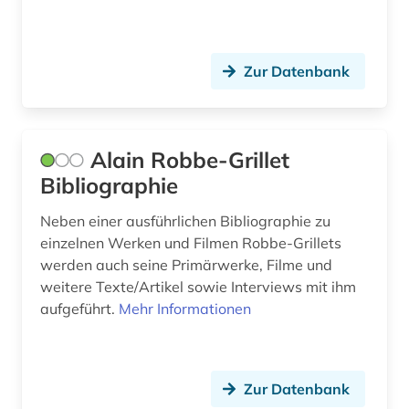
fernsehen (3)
feuilleton (1)
Zur Datenbank
fid (1)
fid darstellende kunst (1)
Alain Robbe-Grillet
fid romanistik (2)
Bibliographie
film (6)
Neben einer ausführlichen Bibliographie zu
filmgeschichte (1)
einzelnen Werken und Filmen Robbe-Grillets
werden auch seine Primärwerke, Filme und
finnisch (1)
weitere Texte/Artikel sowie Interviews mit ihm
aufgeführt.
Mehr Informationen
flaubert (1)
florenz (1)
flugschrift (2)
Zur Datenbank