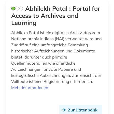
Abhilekh Patal : Portal for
beeinträchtigung (1)
Access to Archives and
behindertenrecht (1)
Learning
behinderung (1)
Abhilekh Patal ist ein digitales Archiv, das vom
behörde (2)
Nationalarchiv Indiens (NAI) verwaltet wird und
Zugriff auf eine umfangreiche Sammlung
beihilfe <dienstrecht> (1)
historischer Aufzeichnungen und Dokumente
bietet, darunter auch primäre
beilegung (1)
Quellenmaterialien wie öffentliche
Aufzeichnungen, private Papiere und
bekanntmachungen (1)
kartografische Aufzeichnungen. Zur Einsicht der
belgien (4)
Volltexte ist eine Registrierung erforderlich.
Mehr Informationen
beratung (1)
bericht (1)
Zur Datenbank
berlin (7)