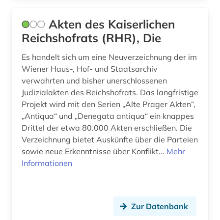
datensicherung (1)
datenverarbeitung (1)
Akten des Kaiserlichen
Reichshofrats (RHR), Die
datenwirtschaft (1)
Es handelt sich um eine Neuverzeichnung der im
ddr (1)
Wiener Haus-, Hof- und Staatsarchiv
verwahrten und bisher unerschlossenen
debatte (1)
Judizialakten des Reichshofrats. Das langfristige
demographie (2)
Projekt wird mit den Serien „Alte Prager Akten“,
„Antiqua“ und „Denegata antiqua“ ein knappes
design (6)
Drittel der etwa 80.000 Akten erschließen. Die
Verzeichnung bietet Auskünfte über die Parteien
designrecht (1)
sowie neue Erkenntnisse über Konflikt...
Mehr
designschutz (5)
Informationen
deutsch (9)
deutsche philologie (1)
Zur Datenbank