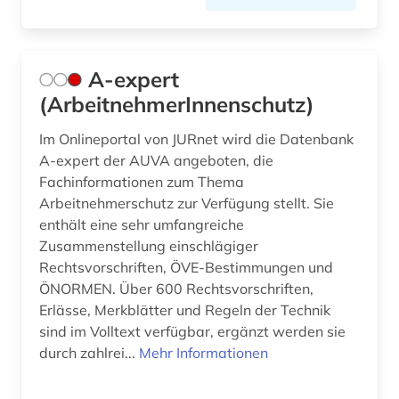
Niedersachsen (8)
arabische literatur (1)
Nordamerika (1)
arabische staaten (1)
A-expert
Nordrhein-Westfalen (9)
arabistik (2)
(ArbeitnehmerInnenschutz)
Norwegen (4)
arbeit (2)
Im Onlineportal von JURnet wird die Datenbank
Oesterreich (47)
arbeiterbewegung (1)
A-expert der AUVA angeboten, die
Fachinformationen zum Thema
Osmanisches Reich (1)
arbeitgeberverband (1)
Arbeitnehmerschutz zur Verfügung stellt. Sie
enthält eine sehr umfangreiche
Ostasien (4)
arbeitnehmerschutz (2)
Zusammenstellung einschlägiger
Osteuropa (3)
Rechtsvorschriften, ÖVE-Bestimmungen und
arbeitnehmervertretung (1)
ÖNORMEN. Über 600 Rechtsvorschriften,
Polen (2)
arbeitsbedingungen (1)
Erlässe, Merkblätter und Regeln der Technik
sind im Volltext verfügbar, ergänzt werden sie
Portugal (4)
arbeitsbedingungen und -politik (1)
durch zahlrei...
Mehr Informationen
Rheinland-Pfalz (5)
arbeitsförderung (1)