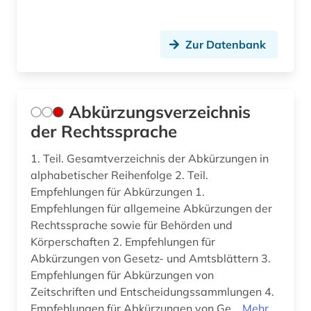
besoldungsrecht (6)
besonderer teil (1)
Zur Datenbank
bestattungsrecht (1)
betreuungsrecht (2)
Abkürzungsverzeichnis
betriebliche altersversorgung (1)
der Rechtssprache
betriebliche mitbestimmung (1)
1. Teil. Gesamtverzeichnis der Abkürzungen in
alphabetischer Reihenfolge 2. Teil.
betriebsführung (1)
Empfehlungen für Abkürzungen 1.
betriebsrat (3)
Empfehlungen für allgemeine Abkürzungen der
Rechtssprache sowie für Behörden und
betriebsverfassungsgesetz (1)
Körperschaften 2. Empfehlungen für
Abkürzungen von Gesetz- und Amtsblättern 3.
betriebsverfassungsrecht (1)
Empfehlungen für Abkürzungen von
Zeitschriften und Entscheidungssammlungen 4.
betriebswirtschaft (4)
Empfehlungen für Abkürzungen von Ge...
Mehr