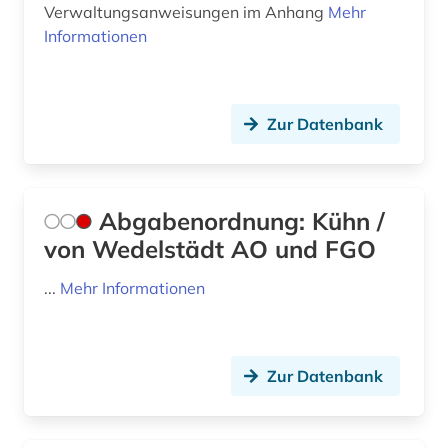
Verwaltungsanweisungen im Anhang
Mehr
außenwirtschaftsrecht (3)
Informationen
baden-württemberg (11)
bande (1)
Zur Datenbank
bandenkriminalität (1)
bankenaufsichtsrecht (1)
Abgabenordnung: Kühn /
bankenrecht (1)
von Wedelstädt AO und FGO
bankrecht (5)
...
Mehr Informationen
bankvertrag (1)
barbosa (1)
Zur Datenbank
basilika (1)
bau- und raumordnungsgesetz 1998 (1)