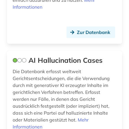
einfach abzurufen und zu nutzen.
Mehr
Informationen
chemie (24)
chemikalien (1)
Zur Datenbank
china (8)
chinesisches recht (1)
codierung (1)
AI Hallucination Cases
common law (3)
Die Datenbank erfasst weltweit
Gerichtsentscheidungen, die die Verwendung
commonwealth (9)
durch mit generativer KI erzeugter Inhalte im
gerichtlichen Verfahren betreffen. Erfasst
compliance (1)
werden nur Fälle, in denen das Gericht
controlling (1)
ausdrücklich festgestellt (oder impliziert) hat,
dass sich eine Partei auf halluzinierte Inhalte
copyright (1)
oder Materialien gestützt hat.
Mehr
Informationen
corona (2)