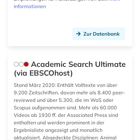
betriebswirtschaftslehre (1)
Informationen
betäubungsmittel (1)
bewertungsgesetz (1)
Zur Datenbank
bgb (1)
bgvr (2)
Academic Search Ultimate
bibliografie (17)
(via EBSCOhost)
bibliografie 1945 (1)
Stand März 2020: Enthält Volltexte von über
9.200 Zeitschriften, davon mehr als 8.400 peer-
bibliographie (14)
reviewed und über 5.300, die im WoS oder
bibliographische quellen (1)
Scopus aufgenommen sind. Mehr als 60.000
Videos ab 1930 ff. der Associated Press sind
bibliothek (3)
enthalten und werden prominent in der
Ergebnisliste angezeigt und monatlich
bibliotheksbestand (1)
aktualisiert. Abgedeckte Disziplinen: Animal