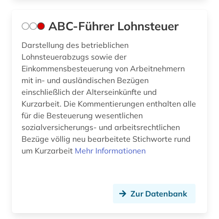
asyl (4)
ABC-Führer Lohnsteuer
asylbewerber (1)
Darstellung des betrieblichen
asylbewerberleistungsrecht (1)
Lohnsteuerabzugs sowie der
Einkommensbesteuerung von Arbeitnehmern
asylrecht (6)
mit in- und ausländischen Bezügen
asylverfahren (3)
einschließlich der Alterseinkünfte und
Kurzarbeit. Die Kommentierungen enthalten alle
asylverfahrensrecht (1)
für die Besteuerung wesentlichen
sozialversicherungs- und arbeitsrechtlichen
aufenthaltsrecht (2)
Bezüge völlig neu bearbeitete Stichworte rund
um Kurzarbeit
Mehr Informationen
aufklärung (1)
aufsatzsammlung (1)
ausbildung (1)
Zur Datenbank
auschwitz-prozess (2)