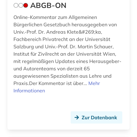
bayern. bayerisches staatsministerium der
ABGB-ON
justiz (1)
Online-Kommentar zum Allgemeinen
bayern. bayerisches staatsministerium für
Bürgerlichen Gesetzbuch herausgegeben von
unterricht und kultus (1)
Univ.-Prof. Dr. Andreas Klete&#269;ka,
Fachbereich Privatrecht an der Universität
bayern. bayerisches staatsministerium für
wissenschaft und kunst (1)
Salzburg und Univ.-Prof. Dr. Martin Schauer,
Institut für Zivilrecht an der Universität Wien,
bbes (1)
mit regelmäßigen Updates eines Herausgeber-
und Autorenteams von derzeit 65
bbg (1)
ausgewiesenen Spezialisten aus Lehre und
beamtenrecht (15)
Praxis.Der Kommentar ist über...
Mehr
Informationen
beamtenversorgungsgesetz (1)
beamter (1)
Zur Datenbank
beamtstg (1)
beamtvg (1)