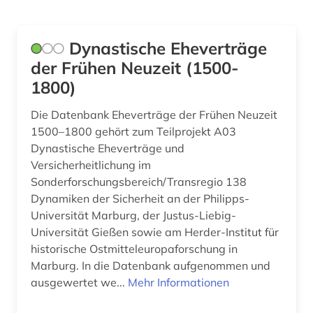
Europa (90)
altschwedisch (2)
Werkstoffwissenschaften und
Finnland (2)
amerika (3)
Fertigungstechnik (24)
Dynastische Eheverträge
Frankreich (13)
amerikanistik (1)
Wirtschaftswissenschaften (301)
der Frühen Neuzeit (1500-
1800)
GUS (2)
Wissenschaftskunde, Forschung, Hochschul-,
amnesty international (1)
Museumswesen (26)
Die Datenbank Eheverträge der Frühen Neuzeit
Griechenland (1)
amtliche publikation (1)
1500–1800 gehört zum Teilprojekt A03
Griechenland (Altertum) (2)
Dynastische Eheverträge und
amts- und regierungsdokumente (1)
Versicherheitlichung im
Großbritannien (31)
amtsblatt (9)
Sonderforschungsbereich/Transregio 138
Dynamiken der Sicherheit an der Philipps-
Hamburg (4)
amtsdrucksache (2)
Universität Marburg, der Justus-Liebig-
Universität Gießen sowie am Herder-Institut für
Hessen (12)
analyse (1)
historische Ostmitteleuropaforschung in
Irland (5)
angestellter (1)
Marburg. In die Datenbank aufgenommen und
ausgewertet we...
Mehr Informationen
Israel (1)
anglistik (1)