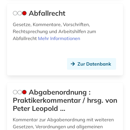
ausland (1)
Abfallrecht
ausländer (1)
Gesetze, Kommentare, Vorschriften,
Rechtsprechung und Arbeitshilfen zum
ausländerrecht (6)
Abfallrecht
Mehr Informationen
ausländisches recht (3)
aussenwirtschaft (1)
Zur Datenbank
australasien (1)
australien (3)
Abgabenordnung :
ausweis (1)
Praktikerkommentar / hrsg. von
außenhandel (1)
Peter Leopold ...
außenpolitik (4)
Kommentar zur Abgabenordnung mit weiteren
Gesetzen, Verordnungen und allgemeinen
außenwirtschaft (1)