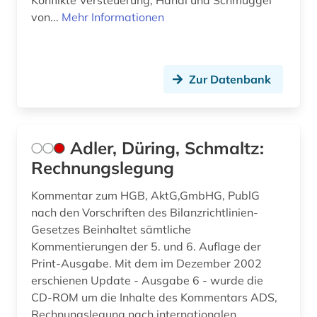
Konflikte Versteuerung, Handl und Schmuggel
buchbestand (1)
von...
Mehr Informationen
buchführung (2)
bundes-angestelltentarifvertrag (4)
Zur Datenbank
bundesangestelltentarif (1)
bundesarbeitsgericht (1)
Adler, Düring, Schmaltz:
bundesarchiv (1)
Rechnungslegung
bundesbeamtengesetz (2009) (1)
Kommentar zum HGB, AktG,GmbHG, PublG
nach den Vorschriften des Bilanzrichtlinien-
bundesdatenschutzgesetz (4)
Gesetzes Beinhaltet sämtliche
Kommentierungen der 5. und 6. Auflage der
bundesdisziplinarrecht (1)
Print-Ausgabe. Mit dem im Dezember 2002
bundesfinanzhof (6)
erschienen Update - Ausgabe 6 - wurde die
CD-ROM um die Inhalte des Kommentars ADS,
bundesfinanzverwaltung (1)
Rechnungslegung nach internationalen