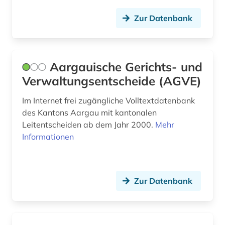
Roemisches Reich (3)
arbeitsgericht (1)
Zur Datenbank
Russland, Sowjetunion (5)
arbeitsgerichtsgesetz (1)
Saarland (5)
arbeitshilfen (1)
Aargauische Gerichts- und
Sachsen (5)
arbeitsmarktforschung (1)
Verwaltungsentscheide (AGVE)
Sachsen-Anhalt (3)
arbeitsmedizin (1)
Im Internet frei zugängliche Volltextdatenbank
Schleswig-Holstein (3)
arbeitsrecht (67)
des Kantons Aargau mit kantonalen
Leitentscheiden ab dem Jahr 2000.
Mehr
Schweden (6)
arbeitsrecht kommentar (1)
Informationen
Schweiz (51)
arbeitsschutz (7)
Slowakei (1)
arbeitsschutzrecht (1)
Zur Datenbank
Spanien (3)
arbeitssicherheit (8)
Suedamerika (3)
arbeitssicherheitsrecht (1)