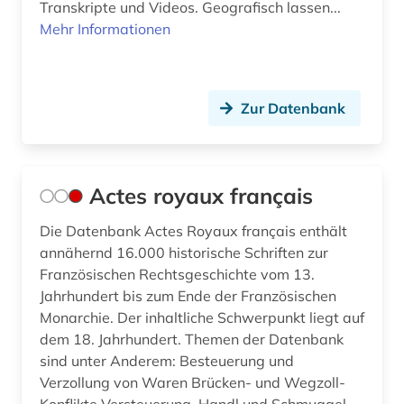
Transkripte und Videos. Geografisch lassen...
biologie (2)
Mehr Informationen
bodenschutz (3)
book e (1)
Zur Datenbank
bosnien und herzegowina (2)
botanik (1)
Actes royaux français
branchenberichte (1)
Die Datenbank Actes Royaux français enthält
brandenburg (4)
annähernd 16.000 historische Schriften zur
Französischen Rechtsgeschichte vom 13.
brandschutz (3)
Jahrhundert bis zum Ende der Französischen
brasilien (1)
Monarchie. Der inhaltliche Schwerpunkt liegt auf
dem 18. Jahrhundert. Themen der Datenbank
bremen (1)
sind unter Anderem: Besteuerung und
Verzollung von Waren Brücken- und Wegzoll-
bremische evangelische kirche (1)