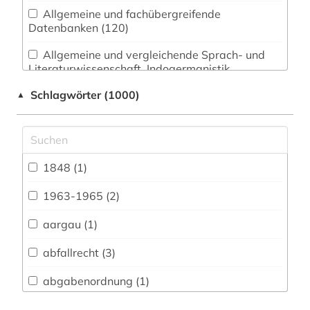
Allgemeine und fachübergreifende
Datenbanken (120)
Allgemeine und vergleichende Sprach- und
Literaturwissenschaft. Indogermanistik.
Außereuropäische Sprachen und Literaturen (57)
Schlagwörter (1000)
▲
Anglistik. Amerikanistik (47)
Archäologie (20)
Architektur, Bauingenieur- und
1848 (1)
Vermessungswesen (47)
1963-1965 (2)
Biologie, Biotechnologie (42)
aargau (1)
Buch- und Bibliothekswesen,
Informationswissenschaft (24)
abfallrecht (3)
Chemie und Pharmazie (39)
abgabenordnung (1)
Elektrotechnik, Elektronik, Nachrichtentechnik
abgabeordnung (1)