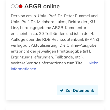
ABGB online
baubetrieb (1)
Der von em. o. Univ.-Prof. Dr. Peter Rummel und
baukostenermittlung (1)
Univ.-Prof. Dr. Meinhard Lukas, Rektor der JKU
Linz, herausgegebene ABGB-Kommentar
bauordnung (1)
erscheint in ca. 20 Teilbänden und ist in der 4.
bauordnungsrecht (5)
Auflage über die RDB Rechtsdatenbank (MANZ)
verfügbar. Aktualisierung: Die Online-Ausgabe
bauplanungsrecht (1)
entspricht der jeweiligen Printausgabe (inkl.
Ergänzungslieferungen, Teilbände, etc.).
baurecht (15)
Weitere Verlagsinformationen zum Titel....
Mehr
bayern (11)
Informationen
bayern schulrecht (1)
bayern. bayerische staatsregierung (1)
Zur Datenbank
bayern. bayerisches staatsministerium der
finanzen (1)