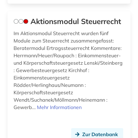
deutscher presserat (1)
deutsches recht (2)
Aktionsmodul Steuerrecht
deutsches sprachgebiet (2)
Im Aktionsmodul Steuerrecht wurden fünf
deutschland (302)
Module zum Steuerrecht zusammengefasst:
Beratermodul Ertragssteuerrecht Kommentare:
deutschland : abgabenordnung (1)
Herrmann/Heuer/Raupach : Einkommensteuer-
und Körperschaftsteuergesetz Lenski/Steinberg
deutschland : finanzgerichtsordnung (1)
: Gewerbesteuergesetz Kirchhof :
deutschland <östliche länder> (1)
Einkommensteuergesetz
Rödder/Herlinghaus/Neumann :
deutschland recht (1)
Körperschaftsteuergesetz
Wendt/Suchanek/Möllmann/Heinemann :
deutschland. bundesarbeitsgericht (1)
Gewerb...
Mehr Informationen
deutschland. bundesrat (1)
deutschland. bundeswehr (1)
Zur Datenbank