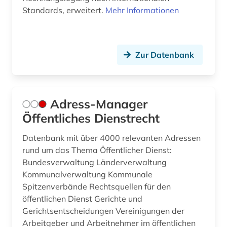
Standards, erweitert.
Mehr Informationen
bundesgericht (2)
bundesgerichtshof (8)
bundesgesetz (1)
Zur Datenbank
bundesgesetzblatt (1)
bundesgesetzblatt teil i (1)
Adress-Manager
Öffentliches Dienstrecht
bundesgleichstellungsgesetz (1)
Datenbank mit über 4000 relevanten Adressen
bundeshaushaltsrecht (3)
rund um das Thema Öffentlicher Dienst:
bundesländer (1)
Bundesverwaltung Länderverwaltung
Kommunalverwaltung Kommunale
bundesministerium (1)
Spitzenverbände Rechtsquellen für den
öffentlichen Dienst Gerichte und
bundesnotarordnung (1)
Gerichtsentscheidungen Vereinigungen der
bundespatentgericht (1)
Arbeitgeber und Arbeitnehmer im öffentlichen