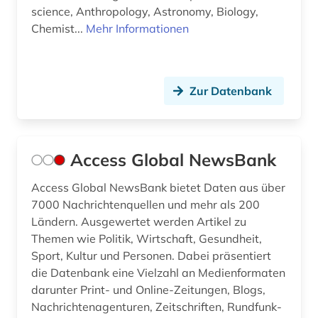
science, Anthropology, Astronomy, Biology,
bibliothekskatalog plus (1)
Chemist...
Mehr Informationen
biblische studien (1)
bilanz (4)
Zur Datenbank
bilanzierung (1)
bilanzrecht (14)
Access Global NewsBank
bilanzsteuerrecht (1)
bildnis (1)
Access Global NewsBank bietet Daten aus über
7000 Nachrichtenquellen und mehr als 200
bildstock (1)
Ländern. Ausgewertet werden Artikel zu
Themen wie Politik, Wirtschaft, Gesundheit,
bildungsforschung (1)
Sport, Kultur und Personen. Dabei präsentiert
die Datenbank eine Vielzahl an Medienformaten
biografie (1)
darunter Print- und Online-Zeitungen, Blogs,
biographie (3)
Nachrichtenagenturen, Zeitschriften, Rundfunk-