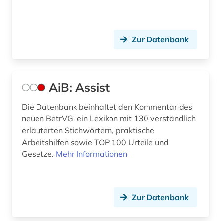
corpus iuris civilis (1)
covid (1)
Zur Datenbank
covid-19 (2)
datanbank (1)
AiB: Assist
daten (2)
Die Datenbank beinhaltet den Kommentar des
neuen BetrVG, ein Lexikon mit 130 verständlich
datenanalyse (1)
erläuterten Stichwörtern, praktische
datenauswertung (1)
Arbeitshilfen sowie TOP 100 Urteile und
Gesetze.
Mehr Informationen
datensammlung (1)
datenschutz (4)
Zur Datenbank
datenschutzrecht (3)