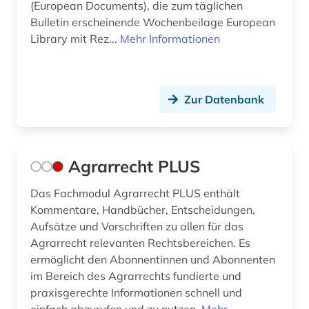
(European Documents), die zum täglichen
Bulletin erscheinende Wochenbeilage European
byzanz (1)
Library mit Rez...
Mehr Informationen
börsenrecht (2)
bücher (1)
Zur Datenbank
bürgerliches gesetzbuch (6)
bürgerliches gesetzbuch <br /> (1)
Agrarrecht PLUS
bürgerliches recht (3)
bürgerrechtsbewegung (2)
Das Fachmodul Agrarrecht PLUS enthält
Kommentare, Handbücher, Entscheidungen,
bürokratie (1)
Aufsätze und Vorschriften zu allen für das
Agrarrecht relevanten Rechtsbereichen. Es
büroorganisation (1)
ermöglicht den Abonnentinnen und Abonnenten
im Bereich des Agrarrechts fundierte und
cd-rom (2)
praxisgerechte Informationen schnell und
charta der grundrechte (1)