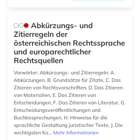
berlin deutsches institut für menschenrechte
(1)
Abkürzungs- und
berufliche fortbildung (1)
Zitierregeln der
berufliche weiterbildung (1)
österreichischen Rechtssprache
und europarechtlicher
berufsbildungsgesetz (1)
Rechtsquellen
berufsforschung (1)
Vorwörter; Abkürzungs- und Zitierregeln: A.
berufsrecht (1)
Abkürzungen, B. Grundsätze für Zitate, C. Das
Zitieren von Rechtsvorschriften, D. Das Zitieren
besatzungsmacht (1)
von Materialien, E. Das Zitieren von
Entscheidungen, F. Das Zitieren von Literatur, G.
beschluss (1)
Entscheidungsveröffentlichungen und
Buchbesprechungen, H. Hinweise für die
beschäftigung (1)
sprachliche Gestaltung juristischer Texte, J. Die
besoldung (2)
wichtigsten Ko...
Mehr Informationen