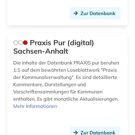
Italien (3)
anhängige verfahren (1)
Zur Datenbank
Japan (1)
anlagensicherheit (1)
Kanada (6)
anthropologie (1)
Korea (2)
antike (1)
Praxis Pur (digital)
Sachsen-Anhalt
Liechtenstein (3)
antitrustrecht (1)
Die Inhalte der Datenbank PRAXIS pur beruhen
Litauen (1)
antrag (1)
1:1 auf dem bewährten Loseblattwerk "Praxis
Malta (1)
der Kommunalverwaltung". Es sind detaillierte
antragsschrift (1)
Kommentare, Darstellungen und
Mecklenburg-Vorpommern (2)
anwalt (2)
Vorschriftensammlungen für Kommunen
enthalten. Es gibt monatliche Aktualisierungen.
Mittelamerika (4)
anwaltspraxis (1)
Mehr Informationen
Moldawien (2)
anwaltsverzeichnis (1)
Niederlande (2)
arabisch (1)
Zur Datenbank