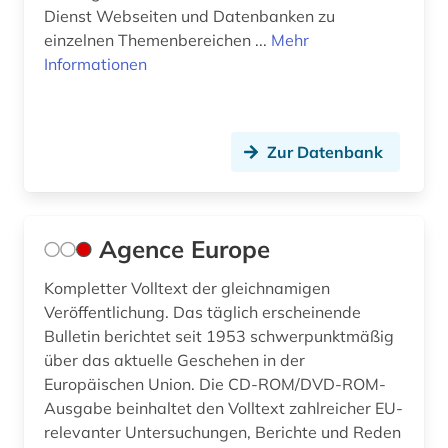
Dienst Webseiten und Datenbanken zu
bundesrecht (13)
einzelnen Themenbereichen ...
Mehr
Informationen
bundesregierung (1)
bundesrepublik deutschland (1)
bundesrichtergesetz (1)
Zur Datenbank
bundessozialgericht (2)
bundestag (2)
Agence Europe
bundesverfassungsgericht (5)
Kompletter Volltext der gleichnamigen
Veröffentlichung. Das täglich erscheinende
bundesverfassungsgerichtsgesetz (1)
Bulletin berichtet seit 1953 schwerpunktmäßig
bundesverwaltung (1)
über das aktuelle Geschehen in der
Europäischen Union. Die CD-ROM/DVD-ROM-
bundesverwaltungsgericht (4)
Ausgabe beinhaltet den Volltext zahlreicher EU-
relevanter Untersuchungen, Berichte und Reden
bundeswehr (1)