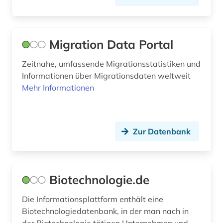
außenwirtschaft (2)
außenwirtschaftspolitik (1)
Migration Data Portal
außerschulische bildung (1)
Zeitnahe, umfassende Migrationsstatistiken und
avantgarde (1)
Informationen über Migrationsdaten weltweit
Mehr Informationen
baden-württemberg (8)
baden-württemberg. landesversorgungsamt
baden-württemberg (1)
Zur Datenbank
bakterien (1)
balkanromanistik (1)
Biotechnologie.de
baltikum (1)
Die Informationsplattform enthält eine
bank (2)
Biotechnologiedatenbank, in der man nach in