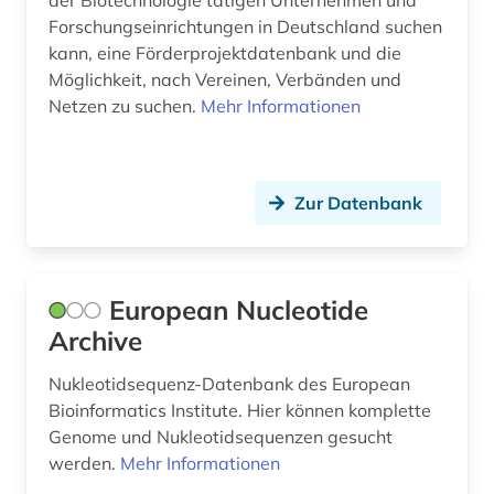
der Biotechnologie tätigen Unternehmen und
banken (1)
Forschungseinrichtungen in Deutschland suchen
bankenstatistik (3)
kann, eine Förderprojektdatenbank und die
Möglichkeit, nach Vereinen, Verbänden und
bankgeheimnis (1)
Netzen zu suchen.
Mehr Informationen
bankwesen (2)
bantusprachen (1)
Zur Datenbank
bargheer (1)
bat-wert (1)
European Nucleotide
bauabrechnung (1)
Archive
bauakademie (1)
Nukleotidsequenz-Datenbank des European
Bioinformatics Institute. Hier können komplette
baubetrieb (2)
Genome und Nukleotidsequenzen gesucht
baudenkmal (3)
werden.
Mehr Informationen