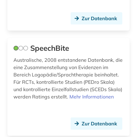
auktionskatalog (5)
auktionspreis (1)
Zur Datenbank
ausbau (1)
ausbau (1)
SpeechBite
ausbildung (2)
Australische, 2008 entstandene Datenbank, die
ausenhandelswirtschaft (1)
eine Zusammenstellung von Evidenzen im
Bereich Logopädie/Sprachtherapie beinhaltet.
ausfalleffekt (1)
Für RCTs, kontrollierte Studien (PEDro Skala)
und kontrollierte Einzelfallstudien (SCEDs Skala)
ausgabe (1)
werden Ratings erstellt.
Mehr Informationen
ausgestorbene (1)
ausgrabung (2)
Zur Datenbank
ausland (1)