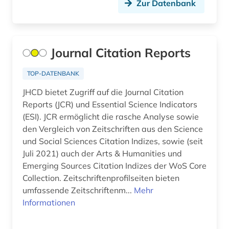
Zur Datenbank
antifaschismus (1)
Luxemburg (3)
antike (2)
Malta (1)
Journal Citation Reports
antisemitismus (2)
Mecklenburg-Vorpommern (7)
TOP-DATENBANK
anwendungsbeispiele (1)
Mittelamerika (5)
JHCD bietet Zugriff auf die Journal Citation
anästhesie (1)
Montenegro (1)
Reports (JCR) und Essential Science Indicators
(ESI). JCR ermöglicht die rasche Analyse sowie
apartheid (1)
Niederlande (20)
den Vergleich von Zeitschriften aus den Science
und Social Sciences Citation Indizes, sowie (seit
apotheke (1)
Niedersachsen (6)
Juli 2021) auch der Arts & Humanities und
aquakultur (1)
Nordamerika (4)
Emerging Sources Citation Indizes der WoS Core
Collection. Zeitschriftenprofilseiten bieten
arabidopsis thaliana (1)
Nordrhein-Westfalen (3)
umfassende Zeitschriftenm...
Mehr
Informationen
arabisch (1)
Norwegen (40)
arabische staaten (1)
Oesterreich (51)