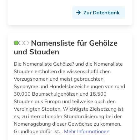
aufenthalt (1)
Zur Datenbank
aufenthaltsrecht (1)
aufführung (1)
Namensliste für Gehölze
aufgabensammlung (10)
und Stauden
auflagenhöhe (1)
Die Namensliste Gehölze? und die Namensliste
aufmaß (1)
Stauden enthalten die wissenschaftlichen
Vorzugsnamen und meist gebrauchten
aufsatzsammlung (2)
Synonyme und Handelsbezeichnungen von rund
aufsätze (1)
30.000 Baumschulgehölzen und 18.500
Stauden aus Europa und teilweise auch den
august wilhelm iffland (1)
Vereinigten Staaten. Wichtigste Zielsetzung ist
es, zu internationaler Standardisierung bei der
auktion (1)
Namensgebung dieser Gewächse zu kommen.
Grundlage dafür ist...
Mehr Informationen
auktionshaus (2)