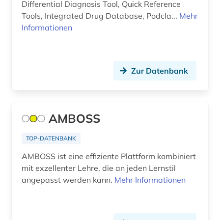
Differential Diagnosis Tool, Quick Reference
anglikanische kirche der provinz uganda (1)
Tools, Integrated Drug Database, Podcla...
Mehr
Island (12)
Informationen
anlage (1)
Israel (3)
anleger (1)
Italien (12)
Zur Datenbank
annotierte sprachdatenbank (1)
Japan (6)
anorganische chemie (5)
Jugoslawien (1)
anorganische verbindungen (1)
AMBOSS
Kanada (11)
anpassung (1)
Korea (1)
TOP-DATENBANK
anschrift (1)
AMBOSS ist eine effiziente Plattform kombiniert
Kroatien (1)
mit exzellenter Lehre, die an jeden Lernstil
anthologie (2)
Lettland (3)
angepasst werden kann.
Mehr Informationen
anthropogene klimaänderung (1)
Liechtenstein (2)
antibiotikaresistenz (1)
Litauen (3)