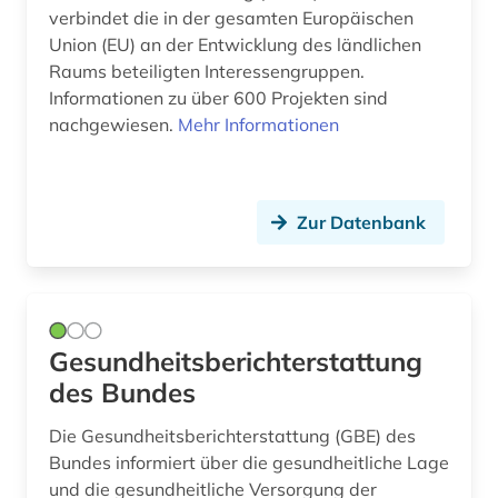
verbindet die in der gesamten Europäischen
bevölkerung (6)
Union (EU) an der Entwicklung des ländlichen
Raums beteiligten Interessengruppen.
bevölkerungsentwicklung (4)
Informationen zu über 600 Projekten sind
bevölkerungsforschung (1)
nachgewiesen.
Mehr Informationen
bevölkerungsstatistik (10)
bevölkerungsumfrage (1)
Zur Datenbank
bewaffneter konflikt (1)
bezeichnung (1)
bezirk unterfranken mandatsträger
Gesundheitsberichterstattung
geschichte 1829 (1)
des Bundes
bezugsmaterial (2)
Die Gesundheitsberichterstattung (GBE) des
bibliografie (7)
Bundes informiert über die gesundheitliche Lage
und die gesundheitliche Versorgung der