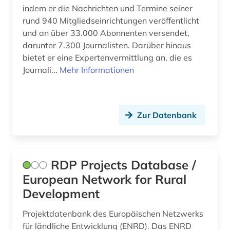
indem er die Nachrichten und Termine seiner
betrieb umweltschutz (1)
rund 940 Mitgliedseinrichtungen veröffentlicht
und an über 33.000 Abonnenten versendet,
betriebliche altersversorgung (1)
darunter 7.300 Journalisten. Darüber hinaus
betriebliches informationssystem (1)
bietet er eine Expertenvermittlung an, die es
Journali...
Mehr Informationen
betriebsanalyse (1)
betriebsdaten (7)
Zur Datenbank
betriebsrat (1)
betriebssicherheitsverordnung (2015) (1)
betriebssystem (1)
RDP Projects Database /
European Network for Rural
betriebswirtschaft (2)
Development
betriebswirtschaftslehre (1)
Projektdatenbank des Europäischen Netzwerks
beutekunst (2)
für ländliche Entwicklung (ENRD). Das ENRD