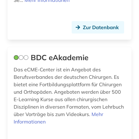
Se...
Mehr Informationen
art (2)
artenreichtum (2)
artenschutz (3)
Zur Datenbank
arthur (1)
artikel (1)
BDC eAkademie
artusepik (1)
Das eCME-Center ist ein Angebot des
Berufsverbandes der deutschen Chirurgen. Es
arzneibuch (2)
bietet eine Fortbildungsplattform für Chirurgen
arzneimittel (22)
und Orthopäden. Angeboten werden über 500
E-Learning Kurse aus allen chirurgischen
arzneimittelbild (1)
Disziplinen in diversen Formaten, vom Lehrbuch
über Vorträge bis zum Videokurs.
Mehr
arzneimitteldosis (1)
Informationen
arzneimittelforschung (1)