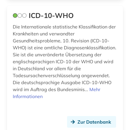
auslandsaufenthalt (1)
ICD-10-WHO
auslandsinvestition (2)
Die Internationale statistische Klassifikation der
auslandsschulden (3)
Krankheiten und verwandter
Gesundheitsprobleme, 10. Revision (ICD-10-
auslandsvermögen (1)
WHO) ist eine amtliche Diagnosenklassifikation.
auslandsverschuldung (3)
Sie ist die unveränderte Übersetzung der
englischsprachigen ICD-10 der WHO und wird
ausschreibung (1)
in Deutschland vor allem für die
Todesursachenverschlüsselung angewendet.
aussprache (1)
Die deutschsprachige Ausgabe ICD-10-WHO
ausstellung (1)
wird im Auftrag des Bundesminis...
Mehr
Informationen
ausstellungskatalog (1)
australien (1)
Zur Datenbank
auswanderer (2)