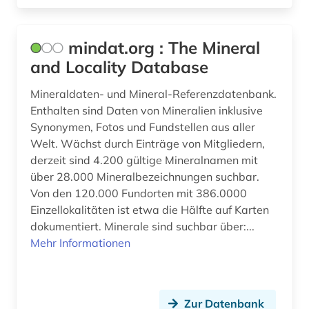
auswanderung (7)
auswanderungspolitik (1)
mindat.org : The Mineral
and Locality Database
ausweis (1)
Mineraldaten- und Mineral-Referenzdatenbank.
ausweisung (1)
Enthalten sind Daten von Mineralien inklusive
Synonymen, Fotos und Fundstellen aus aller
autobiographie (1)
Welt. Wächst durch Einträge von Mitgliedern,
außenhandel (8)
derzeit sind 4.200 gültige Mineralnamen mit
über 28.000 Mineralbezeichnungen suchbar.
außenhandel mit industriegütern (3)
Von den 120.000 Fundorten mit 386.0000
Einzellokalitäten ist etwa die Hälfte auf Karten
außenhandelsfinanzierung (1)
dokumentiert. Minerale sind suchbar über:...
außenhandelsstatistik (5)
Mehr Informationen
außenministerium (2)
außenpolitik (2)
Zur Datenbank