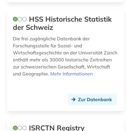
behandlung (1)
behinderung (2)
HSS Historische Statistik
der Schweiz
behörde (1)
Die frei zugängliche Datenbank der
behörden (1)
Forschungsstelle für Sozial- und
bekleidung (1)
Wirtschaftsgeschichte an der Universität Zürich
enthält mehr als 30000 historische Zeitreihen
belgien (8)
zur schweizerischen Gesellschaft, Wirtschaft
und Geographie.
Mehr Informationen
benchmarking (1)
beobachtungsstudie (1)
Zur Datenbank
berechnung (1)
bergbau (3)
bergbaustatistik (2)
ISRCTN Registry