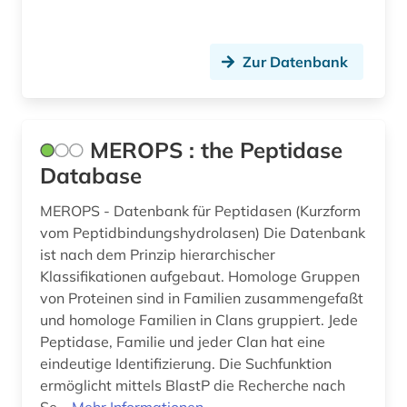
Suedamerika (6)
argentinien (1)
Suedasien (3)
Zur Datenbank
arie (1)
Suedostasien (3)
aristoteles (1)
Suedosteuropa (1)
MEROPS : the Peptidase
arizona (1)
Thueringen (3)
Database
arktis (1)
Tschechische Republik (5)
MEROPS - Datenbank für Peptidasen (Kurzform
armenfürsorge (2)
Tuerkei (2)
vom Peptidbindungshydrolasen) Die Datenbank
ist nach dem Prinzip hierarchischer
armut (2)
USA (50)
Klassifikationen aufgebaut. Homologe Gruppen
armutspolitik (1)
von Proteinen sind in Familien zusammengefaßt
Ukraine (1)
und homologe Familien in Clans gruppiert. Jede
arneimittel (1)
Ungarn (2)
Peptidase, Familie und jeder Clan hat eine
eindeutige Identifizierung. Die Suchfunktion
arneistoffe (1)
Zypern (1)
ermöglicht mittels BlastP die Recherche nach