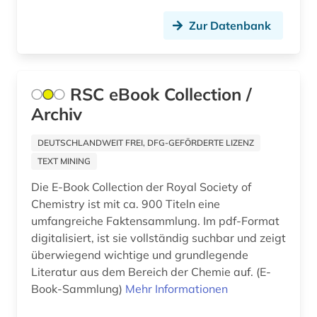
arachnologie (1)
Zur Datenbank
Ostasien (2)
arbeit (9)
Osteuropa (5)
arbeitplatz (1)
Ostmitteleuropa (2)
RSC eBook Collection /
Archiv
arbeitslosigkeit (4)
Palaestina (1)
arbeitsmarkt (3)
Polen (6)
DEUTSCHLANDWEIT FREI, DFG-GEFÖRDERTE LIZENZ
TEXT MINING
arbeitsmarktforschung (1)
Portugal (1)
Die E-Book Collection der Royal Society of
arbeitsmarktstatistik (2)
Rheinland-Pfalz (5)
Chemistry ist mit ca. 900 Titeln eine
umfangreiche Faktensammlung. Im pdf-Format
arbeitsmedizin (1)
Roemisches Reich (2)
digitalisiert, ist sie vollständig suchbar und zeigt
überwiegend wichtige und grundlegende
arbeitsplanung (1)
Rumänien (1)
Literatur aus dem Bereich der Chemie auf. (E-
arbeitsproduktivität (3)
Book-Sammlung)
Mehr Informationen
Russland, Sowjetunion (4)
arbeitsrecht (1)