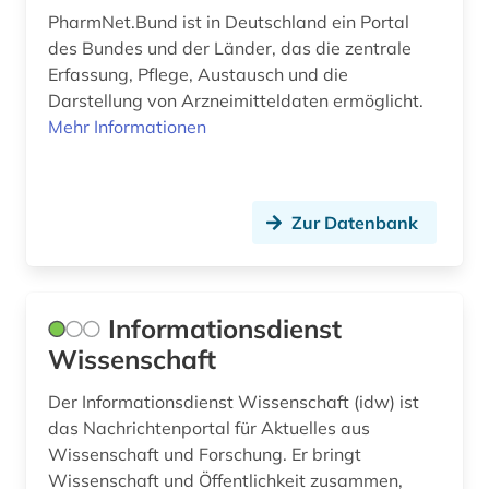
PharmNet.Bund ist in Deutschland ein Portal
berufung professur (2)
des Bundes und der Länder, das die zentrale
besatzung (2)
Erfassung, Pflege, Austausch und die
Darstellung von Arzneimitteldaten ermöglicht.
beschwerde (1)
Mehr Informationen
beschäftigung (4)
beschäftigungstherapie (1)
Zur Datenbank
besetzung (3)
besoldung (1)
Informationsdienst
bestimmung (1)
Wissenschaft
bestimmungsbuch (1)
Der Informationsdienst Wissenschaft (idw) ist
bestäubungsökologie (1)
das Nachrichtenportal für Aktuelles aus
Wissenschaft und Forschung. Er bringt
beton (1)
Wissenschaft und Öffentlichkeit zusammen,