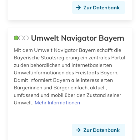
bautechnik (2)
Zur Datenbank
bauunternehmer (1)
bauvorhaben (1)
Umwelt Navigator Bayern
bauwerk (1)
Mit dem Umwelt Navigator Bayern schafft die
bauwesen (2)
Bayerische Staatsregierung ein zentrales Portal
zu den behördlichen und internetbasierten
bayern (27)
Umweltinformationen des Freistaats Bayern.
Damit informiert Bayern alle interessierten
bedrohte (1)
Bürgerinnen und Bürger einfach, aktuell,
bedrohte pflanzen (1)
umfassend und mobil über den Zustand seiner
Umwelt.
Mehr Informationen
bedrohte sprache (1)
bedrohte tiere (1)
Zur Datenbank
beethoven (1)