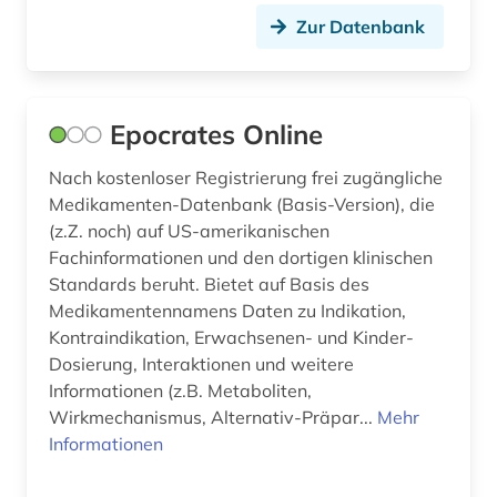
asean-staaten (1)
Zur Datenbank
asiatisch-pazifischer raum (2)
asien (1)
Epocrates Online
asien-pazifik (1)
Nach kostenloser Registrierung frei zugängliche
astronomie (3)
Medikamenten-Datenbank (Basis-Version), die
(z.Z. noch) auf US-amerikanischen
astrophysik (1)
Fachinformationen und den dortigen klinischen
asyl (2)
Standards beruht. Bietet auf Basis des
Medikamentennamens Daten zu Indikation,
atlas (13)
Kontraindikation, Erwachsenen- und Kinder-
Dosierung, Interaktionen und weitere
atmosphäre (1)
Informationen (z.B. Metaboliten,
Wirkmechanismus, Alternativ-Präpar...
Mehr
attentat (1)
Informationen
audiovisuelle medien (1)