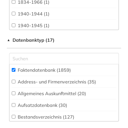
1834-1966 (1)
Buch- und Bibliothekswesen,
Informationswissenschaft (27)
1940-1944 (1)
Chemie und Pharmazie (205)
1940-1945 (1)
Elektrotechnik, Elektronik, Nachrichtentechnik
1948-1980 (1)
Datenbanktyp (17)
▲
(39)
3d-karte (1)
Energietechnik (85)
3r-prinzip (2)
Ethnologie (44)
Faktendatenbank (1859
)
aacr (1)
Geographie (101)
Address- und Firmenverzeichnis (35
)
aarhus (3)
Geowissenschaften (71)
Allgemeines Auskunftmittel (20
)
abbaubarer kunststoff (1)
Germanistik. Niederlandistik. Skandinavistik
(69)
Aufsatzdatenbank (30
)
abbildung (1)
Geschichte (358)
Bestandsverzeichnis (127
)
abbildungen (1)
Geschichte der Pädagogik und des