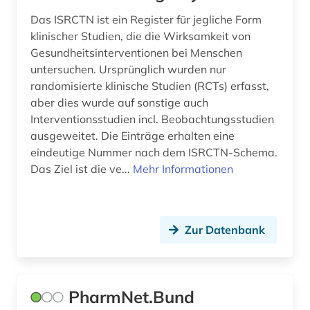
bergen (2)
Das ISRCTN ist ein Register für jegliche Form
klinischer Studien, die die Wirksamkeit von
bericht (1)
Gesundheitsinterventionen bei Menschen
untersuchen. Ursprünglich wurden nur
berichterstattung (1)
randomisierte klinische Studien (RCTs) erfasst,
berlin (7)
aber dies wurde auf sonstige auch
Interventionsstudien incl. Beobachtungsstudien
berliner mauer (1)
ausgeweitet. Die Einträge erhalten eine
eindeutige Nummer nach dem ISRCTN-Schema.
beruf (1)
Das Ziel ist die ve...
Mehr Informationen
berufe (1)
berufliche fortbildung (2)
Zur Datenbank
berufsforschung (1)
berufskrankheit (1)
PharmNet.Bund
berufsschule (1)