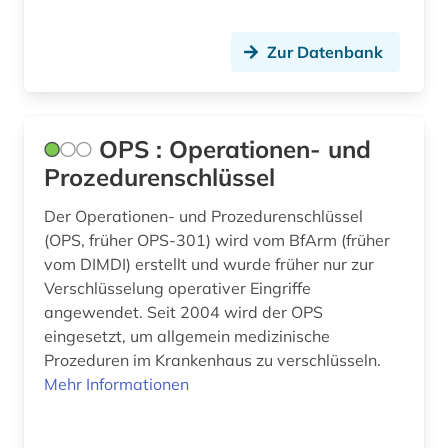
baumkrankheiten (1)
baumschäden (1)
Zur Datenbank
baumschädlinge (1)
bauphysik (1)
OPS : Operationen- und
Prozedurenschlüssel
baupreis (1)
bauprodukt (1)
Der Operationen- und Prozedurenschlüssel
(OPS, früher OPS-301) wird vom BfArm (früher
baurecht (2)
vom DIMDI) erstellt und wurde früher nur zur
Verschlüsselung operativer Eingriffe
bausanierung (1)
angewendet. Seit 2004 wird der OPS
eingesetzt, um allgemein medizinische
baustoff (4)
Prozeduren im Krankenhaus zu verschlüsseln.
baustoffe (1)
Mehr Informationen
baustoffkunde (1)