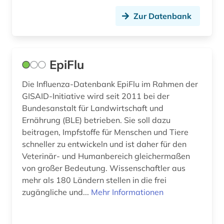
arzneimittelinformationen (1)
Zur Datenbank
arzneimittelinformationssystem (1)
arzneimittelmarkt (3)
EpiFlu
arzneimittelprüfung (1)
Die Influenza-Datenbank EpiFlu im Rahmen der
arzneimittelrezeptor (1)
GISAID-Initiative wird seit 2011 bei der
arzneimittelsicherheit (1)
Bundesanstalt für Landwirtschaft und
Ernährung (BLE) betrieben. Sie soll dazu
arzneimittelwechselwirkung (1)
beitragen, Impfstoffe für Menschen und Tiere
schneller zu entwickeln und ist daher für den
arzneimittelzulassung (1)
Veterinär- und Humanbereich gleichermaßen
arzneipflanzen (1)
von großer Bedeutung. Wissenschaftler aus
mehr als 180 Ländern stellen in die frei
arzneistoffe (2)
zugängliche und...
Mehr Informationen
aschach (1)