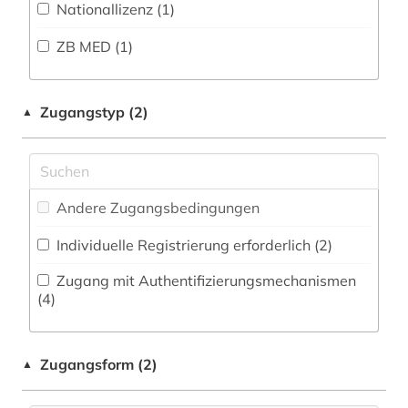
Nationallizenz (1)
adel (2)
Zeitungs-, Zeitschriftenbibliographie (2
)
Musikwissenschaft (57)
ZB MED (1)
adelsfamilie (1)
Natur- und Umweltschutz (22)
adressbuch (3)
Pädagogik (35)
Zugangstyp (2)
▲
adressen (1)
Philosophie (5)
adressverzeichnis (3)
Physik (47)
aerospace (1)
Andere Zugangsbedingungen
Politologie (149)
afrika (6)
Individuelle Registrierung erforderlich (2)
Psychologie (21)
agder (2)
Zugang mit Authentifizierungsmechanismen
Rechtswissenschaft (110)
(4)
agrarforschung (1)
Romanistik (10)
agrargeschichte (1)
Zugangsform (2)
▲
Slavistik (4)
agrarmarkt (2)
Soziologie (145)