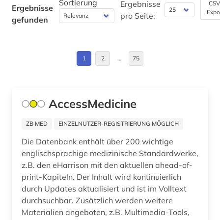
Sortierung
Ergebnisse
CSV
Ergebnisse
amager (1)
Expo
Deutschland (DDR) (11)
pro Seite:
gefunden
amerika (3)
Estland (4)
amerikanisches englisch (1)
Europa (100)
1
2
…
75
ammoniten (1)
Finnland (14)
amphibien (1)
Frankreich (20)
AccessMedicine
amtliche statistik (1)
Griechenland (1)
ZB MED
EINZELNUTZER-REGISTRIERUNG MÖGLICH
analyse (2)
Griechenland (Altertum) (2)
Die Datenbank enthält über 200 wichtige
englischsprachige medizinische Standardwerke,
analytische chemie (3)
Großbritannien (24)
z.B. den eHarrison mit den aktuellen ahead-of-
analytische methoden (1)
Hamburg (1)
print-Kapiteln. Der Inhalt wird kontinuierlich
durch Updates aktualisiert und ist im Volltext
anatomie (9)
Hessen (3)
durchsuchbar. Zusätzlich werden weitere
Materialien angeboten, z.B. Multimedia-Tools,
angewandte kunst (1)
Irland (3)