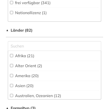
frei verfügbar (341)
aktieninformationen (4)
Nationallizenz (1)
aktienkurse (1)
aktienmarkt (1)
Länder (82)
▲
alexander von humboldt (1)
allgemeines sozialversicherungsgesetz (1)
allgemeines verwaltungsrecht (1)
Afrika (21)
allierte (1)
Alter Orient (2)
alltag (1)
Amerika (20)
aloys ludwig (1)
Asien (20)
alpen (1)
Australien, Ozeanien (12)
altbaumodernisierung (1)
Baden-Wuerttemberg (11)
Formaltyp (3)
▲