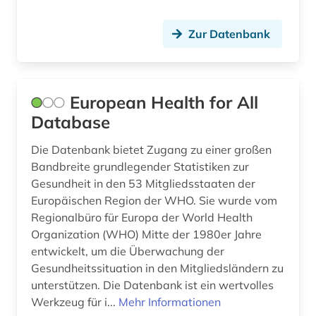
Saarland (2)
arbeitsschutz (6)
Sachsen (5)
Zur Datenbank
arbeitssicherheit (3)
Sachsen-Anhalt (2)
arbeitstherapie (1)
Schleswig-Holstein (1)
European Health for All
arbeitszeiterfassung (1)
Schweden (86)
Database
archareen (1)
Schweiz (26)
Die Datenbank bietet Zugang zu einer großen
Bandbreite grundlegender Statistiken zur
architekt (2)
Serbien (2)
Gesundheit in den 53 Mitgliedsstaaten der
architektur (16)
Europäischen Region der WHO. Sie wurde vom
Skandinavien (3)
Regionalbüro für Europa der World Health
archiv (14)
Slowakei (3)
Organization (WHO) Mitte der 1980er Jahre
entwickelt, um die Überwachung der
archäobotanik (1)
Slowenien (4)
Gesundheitssituation in den Mitgliedsländern zu
unterstützen. Die Datenbank ist ein wertvolles
archäologie (9)
Spanien (5)
Werkzeug für i...
Mehr Informationen
archäologische stätte (1)