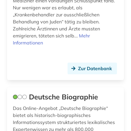
Mediziner einen vorläufigen Schlusspunkt fand.
brandenburg (2)
Nur wenigen war es erlaubt, als
„Krankenbehandler zur ausschließlichen
braunschweig (1)
Behandlung von Juden“ tätig zu bleiben.
bremen (3)
Zahlreiche Ärztinnen und Ärzte mussten
emigrieren, töteten sich selb...
Mehr
brief (2)
Informationen
briefe (1)
briefsammlung (2)
Zur Datenbank
brünn (1)
buchdruck (1)
Deutsche Biographie
buchdrucker (2)
Das Online-Angebot „Deutsche Biographie“
buchhandel (2)
bietet als historisch-biographisches
Informationssystem strukturiertes lexikalisches
buchhändler (1)
Expertenwissen zu mehr als 800.000