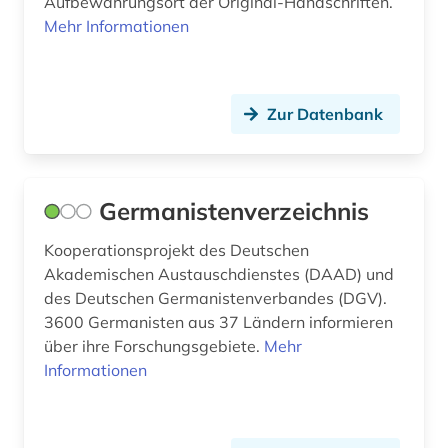
Aufbewahrungsort der Original-Handschriften.
geschichte 1500 - 1800 (1)
Mehr Informationen
geschichte 1500-1800 (1)
geschichte 1574-1739 (1)
Zur Datenbank
geschichte 1620-1800 (1)
geschichte 1621-1905 (2)
Germanistenverzeichnis
geschichte 1630-1725 (1)
Kooperationsprojekt des Deutschen
geschichte 1650-1750 (1)
Akademischen Austauschdienstes (DAAD) und
des Deutschen Germanistenverbandes (DGV).
geschichte 1652-1818 (1)
3600 Germanisten aus 37 Ländern informieren
über ihre Forschungsgebiete.
Mehr
geschichte 1673 ff. (1)
Informationen
geschichte 1685-1896 (1)
geschichte 1720-1900 (1)