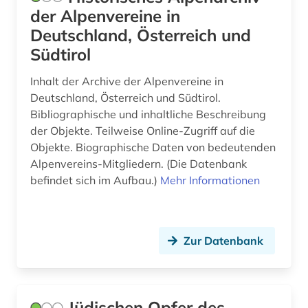
der Alpenvereine in
edition (1)
Deutschland, Österreich und
Südtirol
ehemalige deutsche gebiete (1)
Inhalt der Archive der Alpenvereine in
einwanderer (2)
Deutschland, Österreich und Südtirol.
einwanderung (1)
Bibliographische und inhaltliche Beschreibung
der Objekte. Teilweise Online-Zugriff auf die
elektronische bibliothek (2)
Objekte. Biographische Daten von bedeutenden
Alpenvereins-Mitgliedern. (Die Datenbank
elektronische bildverarbeitung (1)
befindet sich im Aufbau.)
Mehr Informationen
elektronische kunst (2)
elektronisches buch (3)
Zur Datenbank
elsfleth (1)
emigration (1)
Jüdischen Opfer des
england (6)