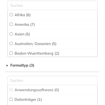
augenzeuge (2)
Afrika (6)
auguste rodin (1)
Amerika (7)
auktionshäuser (1)
Asien (5)
ausstellung (2)
Australien, Ozeanien (5)
australien (3)
Baden-Wuerttemberg (2)
auswanderer (2)
Baltikum (2)
Formaltyp (3)
▲
auswanderung (3)
Bayern (17)
autobiografie (3)
Belarus (1)
autobiografische literatur (2)
Anwendungssoftware (0
)
Belgien (2)
automatische bildverarbeitung (1)
Datenträger (1
)
Berlin (3)
autor (9)