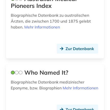
experimentelle archäologie (1)
Pioneers Index
extremismus (1)
Biographische Datenbank zu australischen
Ärzten, die zwischen 1700 und 1875 gelebt
exulant (1)
haben.
Mehr Informationen
fachgeschichte (1)
fachportal (1)
Zur Datenbank
faksimile (1)
familie (23)
Who Named It?
familienforschung (1)
familienwappen (1)
Biographische Datenbank medizinischer
Eponyme, bzw. Biographien
Mehr Informationen
faulhaber (1)
fedderwarden (1)
Zur Datenbank