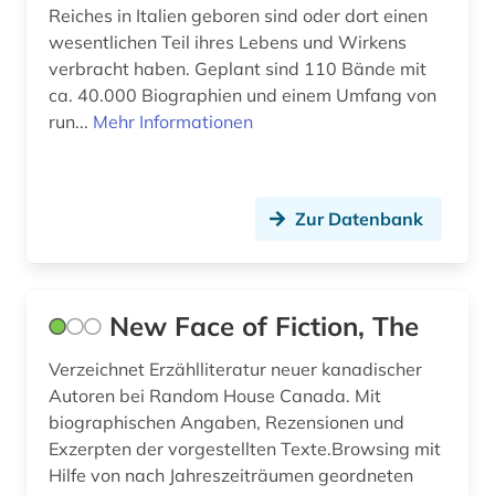
Reiches in Italien geboren sind oder dort einen
gedenken (1)
wesentlichen Teil ihres Lebens und Wirkens
gedenktag (1)
verbracht haben. Geplant sind 110 Bände mit
ca. 40.000 Biographien und einem Umfang von
gefallener (2)
run...
Mehr Informationen
gefangener (1)
gefängnis (1)
Zur Datenbank
gelehrtenverzeichnis (1)
gelehrter (2)
New Face of Fiction, The
gemälde (2)
Verzeichnet Erzählliteratur neuer kanadischer
gender (1)
Autoren bei Random House Canada. Mit
biographischen Angaben, Rezensionen und
genealogie (8)
Exzerpten der vorgestellten Texte.Browsing mit
genealogische tafel (1)
Hilfe von nach Jahreszeiträumen geordneten