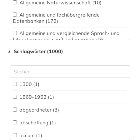
Allgemeine Naturwissenschaft (10)
Allgemeine und fachübergreifende
Datenbanken (172)
Allgemeine und vergleichende Sprach- und
Literaturwissenschaft. Indogermanistik.
Außereuropäische Sprachen und Literaturen (34)
Schlagwörter (1000)
▲
Anglistik. Amerikanistik (30)
Archäologie (3)
Architektur, Bauingenieur- und
1300 (1)
Vermessungswesen (15)
1869-1952 (1)
Biologie, Biotechnologie (7)
abgeordneter (3)
Buch- und Bibliothekswesen,
Informationswissenschaft (21)
abschaffung (1)
Chemie und Pharmazie (4)
accum (1)