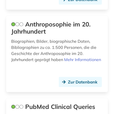
fernsehen (1)
fid darstellende kunst (1)
film (7)
Anthroposophie im 20.
Jahrhundert
filmwissenschaft (1)
Biographien, Bilder, biographische Daten,
findbuch (1)
Bibliographien zu ca. 1.500 Personen, die die
Geschichte der Anthroposophie im 20.
finnland (5)
Jahrhundert geprägt haben
Mehr Informationen
firma (1)
fische (1)
Zur Datenbank
flucht (2)
flüchtling (1)
PubMed Clinical Queries
flüchtlingspolitik (1)