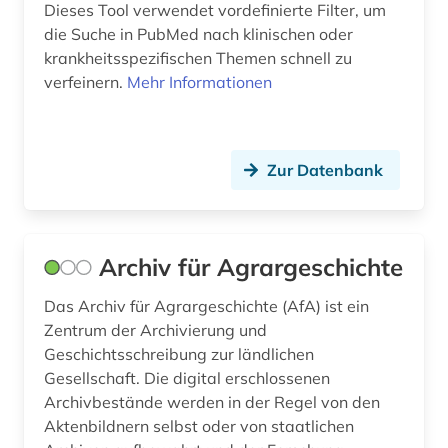
Dieses Tool verwendet vordefinierte Filter, um
forschung (1)
die Suche in PubMed nach klinischen oder
forschung / außeruniversitäre forschung (1)
krankheitsspezifischen Themen schnell zu
verfeinern.
Mehr Informationen
forschungsdaten (3)
forschungsprojekt (1)
Zur Datenbank
fotograf (2)
fotografie (3)
fragment (1)
Archiv für Agrargeschichte
franckesche stiftungen (1)
Das Archiv für Agrargeschichte (AfA) ist ein
Zentrum der Archivierung und
frankfurt (2)
Geschichtsschreibung zur ländlichen
Gesellschaft. Die digital erschlossenen
frankreich (6)
Archivbestände werden in der Regel von den
frau (7)
Aktenbildnern selbst oder von staatlichen