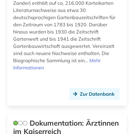
Zander) enthält auf ca. 216.000 Karteikarten
commonwealth (1)
Literaturnachweise aus etwa 30
deutschsprachigen Gartenbauzeitschriften für
côte divoire (1)
den Zeitraum von 1783 bis 1920. Darüber
hinaus wurden bis 1930 die Zeitschrift
datensammlung (2)
Gartenwelt und bis 1941 die Zeitschrift
ddr (1)
Gartenbauwirtschaft ausgewertet. Vereinzelt
sind auch neuere Nachweise enthalten. Die
dedesdorf (1)
Biographische Sammlung ist ein...
Mehr
Informationen
demokratie (1)
dendi (1)
denkmal (3)
Zur Datenbank
deportation (2)
design (1)
Dokumentation: Ärztinnen
im Kaiserreich
designer (2)