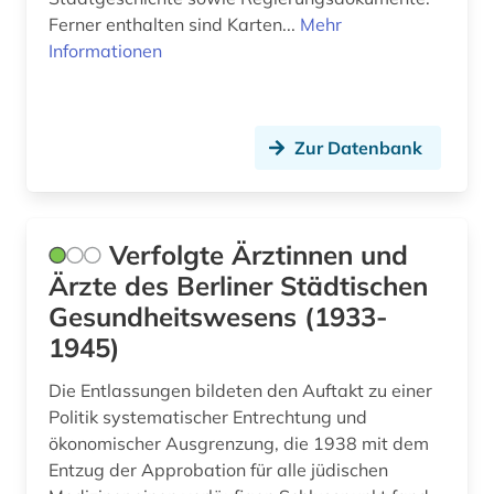
biographie 1815-1950 (1)
Ferner enthalten sind Karten...
Mehr
Suedamerika (3)
Informationen
biographie 1815-2005 (1)
Suedasien (3)
biographie. (1)
Suedostasien (1)
Zur Datenbank
biographien (5)
Suedosteuropa (2)
biographische nachschlagewerke (1)
Thueringen (2)
biologie (2)
Verfolgte Ärztinnen und
Tschechische Republik (14)
Ärzte des Berliner Städtischen
blexen (1)
Gesundheitswesens (1933-
USA (15)
bosch (1)
1945)
Ukraine (1)
bosnien-herzegowina (1)
Die Entlassungen bildeten den Auftakt zu einer
Ungarn (7)
Politik systematischer Entrechtung und
botanik (2)
ökonomischer Ausgrenzung, die 1938 mit dem
brake (1)
Entzug der Approbation für alle jüdischen