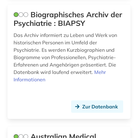
erzählen (1)
Biographisches Archiv der
estland (3)
Psychiatrie : BIAPSY
ethnologie (1)
Das Archiv informiert zu Leben und Werk von
europa (7)
historischen Personen im Umfeld der
Psychiatrie. Es werden Kurzbiographien und
europäer (2)
Biogramme von Professionellen, Psychiatrie-
europäische geistesgeschichte (1)
Erfahrenen und Angehörigen präsentiert. Die
Datenbank wird laufend erweitert.
Mehr
euthanasie &lt;nationalsozialismus&gt; (1)
Informationen
evangelische geistliche (1)
evangelische kirche (2)
Zur Datenbank
evangelische kirchengeschichte (1)
exil (1)
Australian Medical