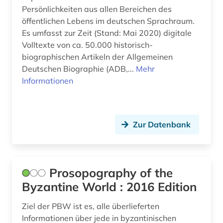
Persönlichkeiten aus allen Bereichen des
burkina faso (1)
öffentlichen Lebens im deutschen Sprachraum.
business (1)
Es umfasst zur Zeit (Stand: Mai 2020) digitale
Volltexte von ca. 50.000 historisch-
byzantinisches reich (2)
biographischen Artikeln der Allgemeinen
Deutschen Biographie (ADB,...
Mehr
byzantinistik (1)
Informationen
byzanz (3)
böhmen (2)
Zur Datenbank
böhmische länder (1)
bühnenkünstler (1)
Prosopography of the
bürger (1)
Byzantine World : 2016 Edition
bürgerfamilie (1)
Ziel der PBW ist es, alle überlieferten
bürgerinnen (1)
Informationen über jede in byzantinischen