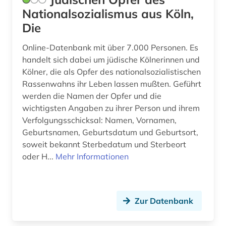
Nationalsozialismus aus Köln,
englisch (2)
Die
entscheidungsträger (1)
Online-Datenbank mit über 7.000 Personen. Es
handelt sich dabei um jüdische Kölnerinnen und
enzyklopädie (5)
Kölner, die als Opfer des nationalsozialistischen
eponym (1)
Rassenwahns ihr Leben lassen mußten. Geführt
werden die Namen der Opfer und die
erfurt (1)
wichtigsten Angaben zu ihrer Person und ihrem
Verfolgungsschicksal: Namen, Vornamen,
erinnerung (1)
Geburtsnamen, Geburtsdatum und Geburtsort,
erkennungsdienst (1)
soweit bekannt Sterbedatum und Sterbeort
oder H...
Mehr Informationen
erlebnisbericht (1)
ernst (1)
Zur Datenbank
erzdiözese salzburg (1)