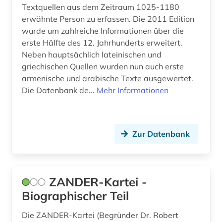
Textquellen aus dem Zeitraum 1025-1180
bürgerliches wappen (1)
erwähnte Person zu erfassen. Die 2011 Edition
wurde um zahlreiche Informationen über die
bürgerrechtsbewegung (1)
erste Hälfte des 12. Jahrhunderts erweitert.
care (1)
Neben hauptsächlich lateinischen und
griechischen Quellen wurden nun auch erste
cd-rom (20)
armenische und arabische Texte ausgewertet.
Die Datenbank de...
Mehr Informationen
chemie (8)
chemische verbindungen (1)
china (1)
Zur Datenbank
christian christensen (1)
christian gottlob (1)
ZANDER-Kartei -
Biographischer Teil
christianisierung (1)
chronik (3)
Die ZANDER-Kartei (Begründer Dr. Robert