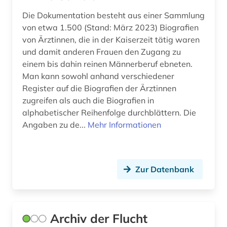
designerin (1)
Die Dokumentation besteht aus einer Sammlung
von etwa 1.500 (Stand: März 2023) Biografien
designfirmen (1)
von Ärztinnen, die in der Kaiserzeit tätig waren
und damit anderen Frauen den Zugang zu
deutsch (4)
einem bis dahin reinen Männerberuf ebneten.
Man kann sowohl anhand verschiedener
deutsch-deutsche grenze (1)
Register auf die Biografien der Ärztinnen
deutsche (1)
zugreifen als auch die Biografien in
alphabetischer Reihenfolge durchblättern. Die
deutscher alpenverein (1)
Angaben zu de...
Mehr Informationen
deutscher einwanderer (1)
deutsches reich (1)
Zur Datenbank
deutsches reich. reichsregierung (1)
deutsches sprachgebiet (12)
Archiv der Flucht
deutschland (38)