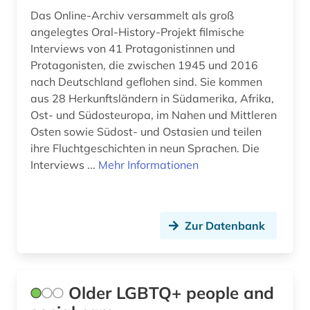
Das Online-Archiv versammelt als groß
deutschland (1)
angelegtes Oral-History-Projekt filmische
Interviews von 41 Protagonistinnen und
deutschland &lt ddr &gt (1)
Protagonisten, die zwischen 1945 und 2016
deutschland &lt;ddr, motiv&gt; (1)
nach Deutschland geflohen sind. Sie kommen
aus 28 Herkunftsländern in Südamerika, Afrika,
deutschland (ddr) (3)
Ost- und Südosteuropa, im Nahen und Mittleren
Osten sowie Südost- und Ostasien und teilen
deutschsprachiger raum (1)
ihre Fluchtgeschichten in neun Sprachen. Die
digital database (1)
Interviews ...
Mehr Informationen
digital humanities (2)
digitale bildverarbeitung (1)
Zur Datenbank
diskriminierung (1)
dominikaner (1)
Older LGBTQ+ people and
drama (1)