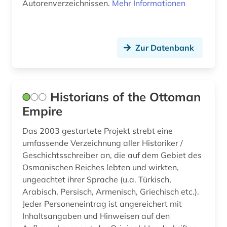
Autorenverzeichnissen.
Mehr Informationen
geographie (1)
georg thomas von (1)
Zur Datenbank
germania sacra (1)
germanistik (3)
Historians of the Ottoman
gerontologie (1)
Empire
geschichte (113)
Das 2003 gestartete Projekt strebt eine
geschichte 1000-2000 (1)
umfassende Verzeichnung aller Historiker /
Geschichtsschreiber an, die auf dem Gebiet des
geschichte 1025-1150 (1)
Osmanischen Reiches lebten und wirkten,
geschichte 1093-1314 (1)
ungeachtet ihrer Sprache (u.a. Türkisch,
Arabisch, Persisch, Armenisch, Griechisch etc.).
geschichte 1300-1500 (1)
Jeder Personeneintrag ist angereichert mit
Inhaltsangaben und Hinweisen auf den
geschichte 1450-1950 (1)