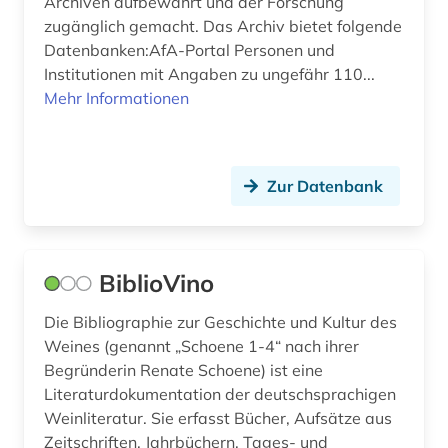
Archiven aufbewahrt und der Forschung
frauen (2)
zugänglich gemacht. Das Archiv bietet folgende
Datenbanken:AfA-Portal Personen und
frauenbewegung (3)
Institutionen mit Angaben zu ungefähr 110...
frauenforschung (8)
Mehr Informationen
frauengeschichte (1)
frauenliteratur (1)
Zur Datenbank
freilichtmuseum (1)
friedhof (1)
BiblioVino
friesland (provinz) (1)
Die Bibliographie zur Geschichte und Kultur des
fruchtbringende gesellschaft (1)
Weines (genannt „Schoene 1-4“ nach ihrer
Begründerin Renate Schoene) ist eine
frühe neuzeit (4)
Literaturdokumentation der deutschsprachigen
Weinliteratur. Sie erfasst Bücher, Aufsätze aus
funktionär (1)
Zeitschriften, Jahrbüchern, Tages- und