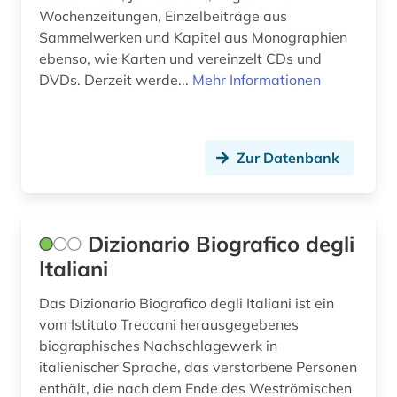
färöer (1)
Wochenzeitungen, Einzelbeiträge aus
Sammelwerken und Kapitel aus Monographien
förster (1)
ebenso, wie Karten und vereinzelt CDs und
DVDs. Derzeit werde...
Mehr Informationen
führungskraft (1)
galloromanistik (5)
Zur Datenbank
gartenarchitekt (1)
gartenarchitektin (1)
gartenbau (1)
Dizionario Biografico degli
Italiani
gartengestaltung (1)
Das Dizionario Biografico degli Italiani ist ein
gartenkunst (1)
vom Istituto Treccani herausgegebenes
gattung (1)
biographisches Nachschlagewerk in
italienischer Sprache, das verstorbene Personen
gaza [stadt] (1)
enthält, die nach dem Ende des Weströmischen