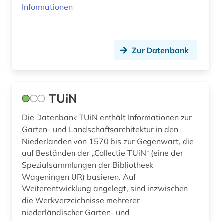
bibliografie (14)
Informationen
Norwegen (4)
bibliographie (19)
Oesterreich (40)
bibliometrie (1)
Zur Datenbank
Osmanisches Reich (2)
bibliothek (1)
Ostasien (1)
bild (2)
TUiN
Osteuropa (7)
bildbearbeitung (1)
Die Datenbank TUiN enthält Informationen zur
Ostmitteleuropa (4)
bildbeschreibung (1)
Garten- und Landschaftsarchitektur in den
Palaestina (1)
Niederlanden von 1570 bis zur Gegenwart, die
bilddatenbank (2)
auf Beständen der „Collectie TUiN“ (eine der
Polen (15)
Spezialsammlungen der Bibliotheek
bildende kunst (1)
Wageningen UR) basieren. Auf
Portugal (1)
bildinformatik (1)
Weiterentwicklung angelegt, sind inzwischen
Rheinland-Pfalz (4)
die Werkverzeichnisse mehrerer
bildmaterial (1)
niederländischer Garten- und
Roemisches Reich (1)