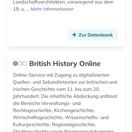
Landschaftsarchitekten, vorwiegend aus dem
bildnismalerei (1)
19. u. ...
Mehr Informationen
Rumänien (2)
bildverarbeitung (1)
Russland, Sowjetunion (8)
biobibliographie (1)
Zur Datenbank
Saarland (1)
biograf (1)
Sachsen (9)
biografie (99)
Sachsen-Anhalt (4)
British History Online
biografie anfänge-1970 (1)
Schweden (7)
Online-Service mit Zugang zu digitalisierten
biografien (1)
Quellen- und Sekundärtexten zur britischen und
Schweiz (18)
biografien 1901 - 2000 (1)
irischen Geschichte vom 11. bis zum 20.
Serbien (3)
Jahrhundert. Die inhaltliche Abdeckung umfasst
biografin (1)
die Bereiche Verwaltungs- und
Slowakei (2)
Rechtsgeschichte, Kirchengeschichte,
biographie (136)
Wirtschaftsgeschichte, Wissenschafts- und
Slowenien (4)
biographie 1750-1850 (1)
Kulturgeschichte, Regionalgeschichte,
Stadtgeschichte sowie Regierungsdokumente.
Spanien (4)