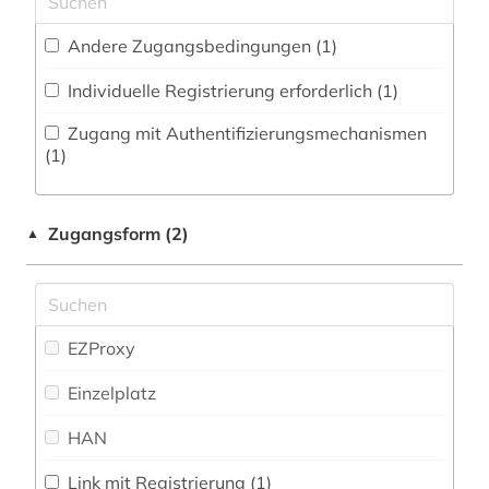
Pädagogik (5)
antike (1)
Andere Zugangsbedingungen (1)
Philosophie (9)
antisemitismusforschung (1)
Individuelle Registrierung erforderlich (1)
Physik (3)
aquarell (1)
Zugang mit Authentifizierungsmechanismen
Politologie (34)
(1)
arabisch (2)
Psychologie (3)
arabische literatur (2)
Zugangsform (2)
▲
Rechtswissenschaft (9)
arbeiterbewegung (4)
Romanistik (23)
architekt (4)
Slavistik (20)
EZProxy
architektin (2)
Soziologie (19)
Einzelplatz
architektur (5)
Sport (5)
HAN
archiv (6)
Technik (5)
Link mit Registrierung (1)
archiv für kindertexte eva maria kohl (1)