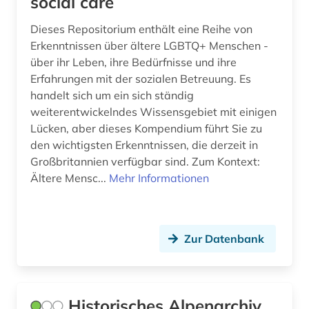
social care
dreißigjähriger krieg (1)
Dieses Repositorium enthält eine Reihe von
Erkenntnissen über ältere LGBTQ+ Menschen -
drente (1)
über ihr Leben, ihre Bedürfnisse und ihre
Erfahrungen mit der sozialen Betreuung. Es
dresden (1)
handelt sich um ein sich ständig
drittes reich (11)
weiterentwickelndes Wissensgebiet mit einigen
Lücken, aber dieses Kompendium führt Sie zu
druck (1)
den wichtigsten Erkenntnissen, die derzeit in
Großbritannien verfügbar sind. Zum Kontext:
drucker (1)
Ältere Mensc...
Mehr Informationen
druckgrafik (1)
drucktechnik (1)
Zur Datenbank
dynastie (1)
dänemark (8)
Historisches Alpenarchiv
dänisch-hallische mission (1)