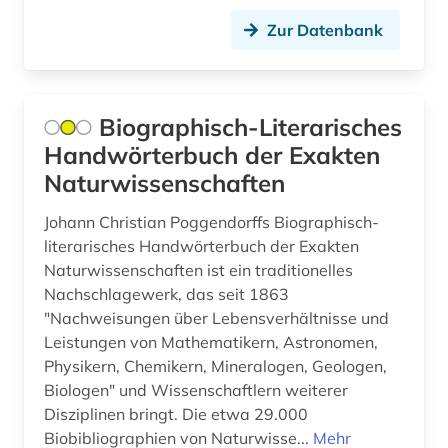
belzyze (1)
Zur Datenbank
Kanada (4)
benin (1)
Kroatien (5)
bergman (1)
Liechtenstein (4)
Biographisch-Literarisches
berlin (5)
Handwörterbuch der Exakten
Luxemburg (1)
berliner klassik (1)
Naturwissenschaften
Mecklenburg-Vorpommern (2)
berliner mauer (1)
Johann Christian Poggendorffs Biographisch-
Mittelamerika (2)
literarisches Handwörterbuch der Exakten
berliner nationaltheater (1)
Naturwissenschaften ist ein traditionelles
Montenegro (2)
berne <wesermarsch> (1)
Nachschlagewerk, das seit 1863
"Nachweisungen über Lebensverhältnisse und
Niederlande (13)
berühmte persönlichkeit (4)
Leistungen von Mathematikern, Astronomen,
Niedersachsen (20)
Physikern, Chemikern, Mineralogen, Geologen,
besetzung (1)
Biologen" und Wissenschaftlern weiterer
Nordamerika (1)
bevölkerung (2)
Disziplinen bringt. Die etwa 29.000
Biobibliographien von Naturwisse...
Mehr
Nordrhein-Westfalen (4)