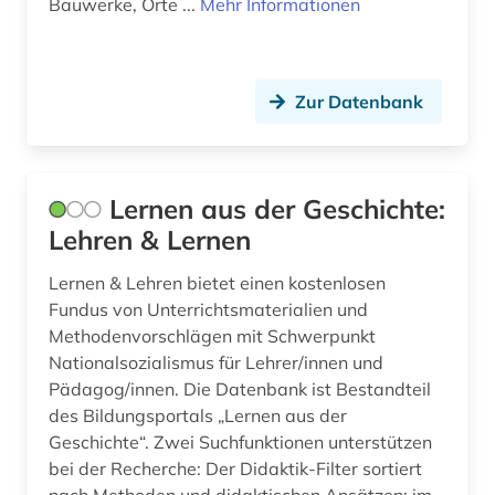
kz (1)
Bauwerke, Orte ...
Mehr Informationen
lager (1)
lehrmaterial (1)
Zur Datenbank
luftnachrichtendienst (2)
lyrik (1)
Lernen aus der Geschichte:
marine (1)
Lehren & Lernen
militär (1)
Lernen & Lehren bietet einen kostenlosen
Fundus von Unterrichtsmaterialien und
mittelalter (1)
Methodenvorschlägen mit Schwerpunkt
Nationalsozialismus für Lehrer/innen und
modernismus (1)
Pädagog/innen. Die Datenbank ist Bestandteil
montenegro (1)
des Bildungsportals „Lernen aus der
Geschichte“. Zwei Suchfunktionen unterstützen
nachrichtentechnik (2)
bei der Recherche: Der Didaktik-Filter sortiert