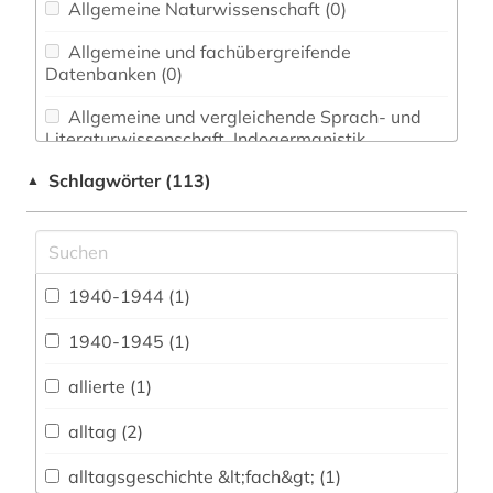
Allgemeine Naturwissenschaft (0)
Allgemeine und fachübergreifende
Datenbanken (0)
Allgemeine und vergleichende Sprach- und
Literaturwissenschaft. Indogermanistik.
Außereuropäische Sprachen und Literaturen (0)
Schlagwörter (113)
▲
Anglistik. Amerikanistik (0)
Archäologie (2)
Architektur, Bauingenieur- und
1940-1944 (1)
Vermessungswesen (1)
1940-1945 (1)
Biologie, Biotechnologie (0)
allierte (1)
Buch- und Bibliothekswesen,
Informationswissenschaft (0)
alltag (2)
Chemie und Pharmazie (1)
alltagsgeschichte &lt;fach&gt; (1)