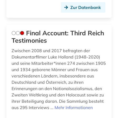
unterrichtsmittel (1)
Zur Datenbank
vereinte nationen (1)
vichy-regime (2)
Final Account: Third Reich
weltkrieg &lt;1939-1945&gt; (2)
Testimonies
widerstand (2)
Zwischen 2008 und 2017 befragten der
Dokumentarfilmer Luke Holland (1948-2020)
zeitung (1)
und seine Mitarbeiter*innen 274 zwischen 1905
zeitzeuge (3)
und 1934 geborene Männer und Frauen aus
verschiedenen Ländern, insbesondere aus
zivilschutz (1)
Deutschland und Österreich, zu ihren
Erinnerungen an den Nationalsozialismus, den
zwangsarbeit (2)
Zweiten Weltkrieg und den Holocaust sowie zu
zweiter weltkrieg (31)
ihrer Beteiligung daran. Die Sammlung besteht
aus 295 Interviews ...
Mehr Informationen