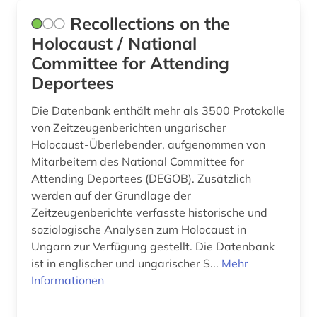
polen (5)
Recollections on the
porajmos (1)
Holocaust / National
Committee for Attending
posen (2)
Deportees
pressezensur (1)
Die Datenbank enthält mehr als 3500 Protokolle
quelle (2)
von Zeitzeugenberichten ungarischer
Holocaust-Überlebender, aufgenommen von
roma &amp;lt;volk&amp;gt; (1)
Mitarbeitern des National Committee for
Attending Deportees (DEGOB). Zusätzlich
russisch-ukrainischer krieg (1)
werden auf der Grundlage der
russland (2)
Zeitzeugenberichte verfasste historische und
soziologische Analysen zum Holocaust in
schiffsbesatzung (2)
Ungarn zur Verfügung gestellt. Die Datenbank
ist in englischer und ungarischer S...
Mehr
schutzbau (1)
Informationen
seemann (1)