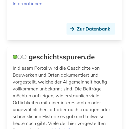
Informationen
karten (1)
kollaboration (2)
Zur Datenbank
kommunismus (2)
konzentrationslager (1)
geschichtsspuren.de
kosovo (1)
In diesem Portal wird die Geschichte von
krieg (1)
Bauwerken und Orten dokumentiert und
vorgestellt, welche der Allgemeinheit häufig
kriegsopfer (2)
vollkommen unbekannt sind. Die Beiträge
kriegsverbrechen (1)
möchten aufzeigen, wie erstaunlich viele
Örtlichkeiten mit einer interessanten oder
kroatien (1)
ungewöhnlichen, oft aber auch traurigen oder
schrecklichen Historie es gab und teilweise
kultur (1)
heute noch gibt. Viele der hier vorgestellten