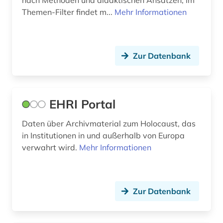
nach Methoden und didaktischen Ansätzen; im
nationalsozialismus (7)
Themen-Filter findet m...
Mehr Informationen
niederlande (1)
niederländisch (1)
Zur Datenbank
nordmazedonien (1)
norwegen (5)
EHRI Portal
online-ressource (1)
Daten über Archivmaterial zum Holocaust, das
oral history (5)
in Institutionen in und außerhalb von Europa
ortsgeschichte &lt;fach&gt; (2)
verwahrt wird.
Mehr Informationen
osteuropa (1)
partisanenkrieg (1)
Zur Datenbank
plastik (1)