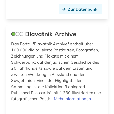
serbien (1)
Zur Datenbank
sinti (1)
slowenien (1)
Blavatnik Archive
soldat (1)
Das Portal "Blavatnik Archive" enthält über
sowjetunion (4)
100.000 digitalisierte Postkarten, Fotografien,
sozialgeschichte (2)
Zeichnungen und Plakate mit einem
Schwerpunkt auf der jüdischen Geschichte des
sozialismus (2)
20. Jahrhunderts sowie auf dem Ersten und
Zweiten Weltkrieg in Russland und der
stadtgeschichte (2)
Sowjetunion. Eines der Highlights der
ukraine (1)
Sammlung ist die Kollektion "Leningrad-
Published Postcards" mit 1.330 illustrierten und
ungarn (1)
fotografischen Postk...
Mehr Informationen
untergrundpresse (1)