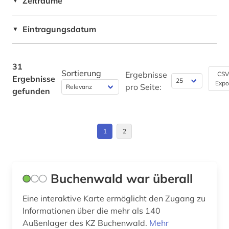
Zeiträume
▼
Norwegen (5)
Theologie und Religionswissenschaften (0)
holocaust (1)
Polen (5)
Werkstoffwissenschaften und
Eintragungsdatum
▼
häftlinge (1)
Fertigungstechnik (0)
Russland, Sowjetunion (4)
imperialismus (1)
Wirtschaftswissenschaften (1)
Serbien (1)
31
Sortierung
Ergebnisse
CSV
Ergebnisse
Wissenschaftskunde, Forschung, Hochschul-,
internationale beziehungen (1)
Expo
Slowenien (1)
pro Seite:
Museumswesen (0)
gefunden
internationale politik (1)
Ukraine (2)
interpretation (1)
Ungarn (1)
1
2
interview (2)
juden (1)
Buchenwald war überall
judenverfolgung (1)
Eine interaktive Karte ermöglicht den Zugang zu
judenvernichtung (2)
Informationen über die mehr als 140
Außenlager des KZ Buchenwald.
Mehr
jugoslawien (1)