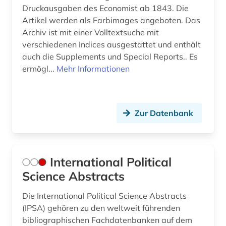
Druckausgaben des Economist ab 1843. Die
präsidentenwahl (6)
Artikel werden als Farbimages angeboten. Das
Archiv ist mit einer Volltextsuche mit
psychologie (1)
verschiedenen Indices ausgestattet und enthält
putin, vladimir vladimirovič | politiker;
auch die Supplements und Special Reports.. Es
staatspräsident (2)
ermögl...
Mehr Informationen
putsch (1)
pädagogik (6)
Zur Datenbank
pädagogok (1)
qatar (1)
International Political
qing dynastie (1)
Science Abstracts
quelle (9)
Die International Political Science Abstracts
(IPSA) gehören zu den weltweit führenden
quellen (3)
bibliographischen Fachdatenbanken auf dem