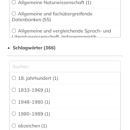
Allgemeine Naturwissenschaft (1)
Allgemeine und fachübergreifende
Datenbanken (55)
Allgemeine und vergleichende Sprach- und
Literaturwissenschaft. Indogermanistik.
Außereuropäische Sprachen und Literaturen (8)
Schlagwörter (366)
▲
Anglistik. Amerikanistik (18)
Archäologie (0)
Architektur, Bauingenieur- und
18. jahrhundert (1)
Vermessungswesen (1)
1833-1969 (1)
Biologie, Biotechnologie (1)
1948-1980 (1)
Buch- und Bibliothekswesen,
Informationswissenschaft (1)
1980-1989 (1)
Chemie und Pharmazie (1)
abzeichen (1)