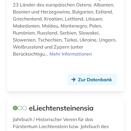
Hamburg (1)
23 Länder des europäischen Ostens: Albanien,
chemie (1)
Bosnien und Herzegowina, Bulgarien, Estland,
Hessen (1)
Griechenland, Kroatien, Lettland, Litauen,
china (11)
Makedonien, Moldau, Montenegro, Polen,
Israel (1)
Rumänien, Russland, Serbien, Slowakei,
chinesen (1)
Japan (2)
Slowenien, Tschechien, Türkei, Ukraine, Ungarn,
Weißrussland und Zypern (unter
chinesisch (1)
Jugoslawien (2)
Berücksichtigu...
Mehr Informationen
demokratie (3)
Korea (1)
demokratisierung (1)
Kroatien (2)
Zur Datenbank
deutsch (4)
Lettland (2)
deutsche demokratische republik (1)
Liechtenstein (1)
eLiechtensteinensia
deutscher gewerkschaftsbund (1)
Litauen (2)
deutschland (8)
Jahrbuch / Historischer Verein für das
Makedonien (2)
Fürstentum Liechtenstein bzw. Jahrbuch des