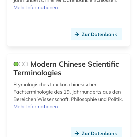
Jahrhunderts, in einer Datenbank erschlossen.
Mehr Informationen
geographie (2)
geoinformatik (1)
germanistik (1)
Zur Datenbank
geschichte (57)
geschichte &lt;1989-1993&gt; (1)
Modern Chinese Scientific
Terminologies
geschichte 1691-1820 (1)
Etymologisches Lexikon chinesischer
geschichte 1700-1900 (1)
Fachterminologie des 19. Jahrhunderts aus den
geschichte 1800-2010 (1)
Bereichen Wissenschaft, Philosophie und Politik.
Mehr Informationen
geschichte 1821-1837 (1)
geschichte 1838-1852 (1)
Zur Datenbank
geschichte 1853-1865 (2)