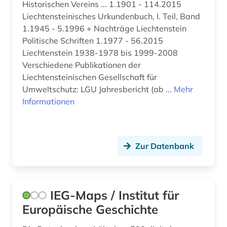
diplomatie (1)
Historischen Vereins ... 1.1901 - 114.2015
Mecklenburg-Vorpommern (1)
Liechtensteinisches Urkundenbuch, I. Teil, Band
dokument (2)
Mittelamerika (6)
1.1945 - 5.1996 + Nachträge Liechtenstein
Politische Schriften 1.1977 - 56.2015
dokumente (2)
Moldawien (2)
Liechtenstein 1938-1978 bis 1999-2008
dynastie (1)
Verschiedene Publikationen der
Montenegro (2)
Liechtensteinischen Gesellschaft für
ecuador (1)
Niederlande (1)
Umweltschutz: LGU Jahresbericht (ab ...
Mehr
Informationen
eheschließung (1)
Niedersachsen (1)
einwanderung (1)
Nordrhein-Westfalen (2)
elektronische bibliothek (1)
Zur Datenbank
Norwegen (1)
elektronische zeitschrift (2)
Oesterreich (3)
elektronisches buch (11)
Ostasien (5)
IEG-Maps / Institut für
Europäische Geschichte
empirische sozialforschung (1)
Osteuropa (5)