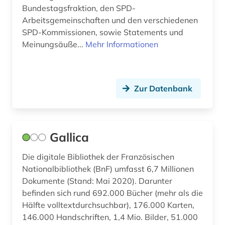
landeskunde (5)
Bundestagsfraktion, den SPD-
Arbeitsgemeinschaften und den verschiedenen
landwirtschaft (1)
SPD-Kommissionen, sowie Statements und
Meinungsäuße...
Mehr Informationen
lateinamerika (4)
latino studies (1)
liechtenstein (1)
Zur Datenbank
linguistik (1)
literatur (8)
Gallica
literaturwissenschaft (2)
Die digitale Bibliothek der Französischen
Nationalbibliothek (BnF) umfasst 6,7 Millionen
london (1)
Dokumente (Stand: Mai 2020). Darunter
luftwaffe (1)
befinden sich rund 692.000 Bücher (mehr als die
Hälfte volltextdurchsuchbar), 176.000 Karten,
länderkunde (2)
146.000 Handschriften, 1,4 Mio. Bilder, 51.000