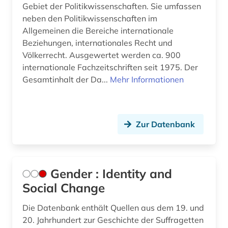
recht (11)
Gebiet der Politikwissenschaften. Sie umfassen
neben den Politikwissenschaften im
rechtsgeschichte (1)
Allgemeinen die Bereiche internationale
Beziehungen, internationales Recht und
rechtswissenschaft (1)
Völkerrecht. Ausgewertet werden ca. 900
internationale Fachzeitschriften seit 1975. Der
regierung (4)
Gesamtinhalt der Da...
Mehr Informationen
regierungsdokumente (2)
regierungsorgane (1)
Zur Datenbank
regionalplanung (1)
religion (10)
Gender : Identity and
russisch-orthodoxe kirche (1)
Social Change
russische literatur (1)
Die Datenbank enthält Quellen aus dem 19. und
russland (13)
20. Jahrhundert zur Geschichte der Suffragetten