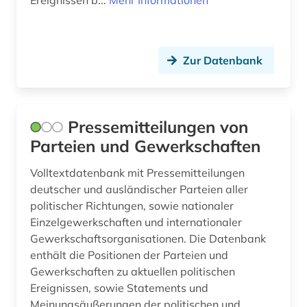
Ereignissen b...
Mehr Informationen
interpellation (1)
islam (2)
israel (1)
Zur Datenbank
japan (1)
japanologie (1)
Pressemitteilungen von
Parteien und Gewerkschaften
journalismus (1)
judaistik (1)
Volltextdatenbank mit Pressemitteilungen
deutscher und ausländischer Parteien aller
kaiser (2)
politischer Richtungen, sowie nationaler
Einzelgewerkschaften und internationaler
kanada (1)
Gewerkschaftsorganisationen. Die Datenbank
enthält die Positionen der Parteien und
karibik (4)
Gewerkschaften zu aktuellen politischen
karl <römisch-deutsches reich (1)
Ereignissen, sowie Statements und
Meinungsäußerungen der politischen und