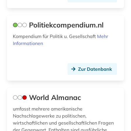
geschichte 1866-1877 (1)
geschichte 1919-1933 (1)
Politiekcompendium.nl
geschichte 1949-1999 (1)
Kompendium für Politik u. Gesellschaft
Mehr
Informationen
geschichte 1973-1995 (1)
geschichte 1981-1995 (1)
Zur Datenbank
geschichte 1991 (1)
geschichte 1993 (3)
geschichte 1999 (1)
World Almanac
geschichte 2007 (1)
umfasst mehrere amerikanische
Nachschlagewerke zu politischen,
geschichte 2008 (1)
wirtschaftlichen und gesellschaftlichen Fragen
geschichte 2011 (1)
der Gegenwart. Enthalten sind ausführliche