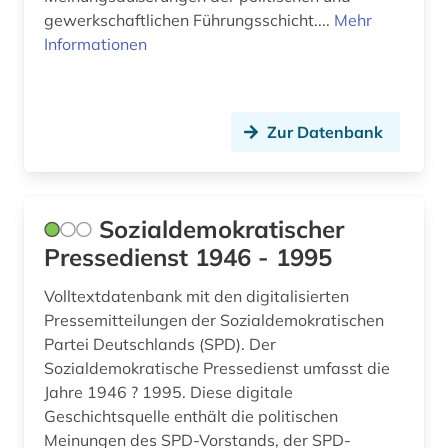
karriereratgeber (1)
gewerkschaftlichen Führungsschicht....
Mehr
Informationen
kartierung (1)
kartographie (1)
klimaänderung (1)
Zur Datenbank
kolonialismus (2)
kommunikationswissenschaften (3)
Sozialdemokratischer
Pressedienst 1946 - 1995
konflikt (1)
kriminalistik (1)
Volltextdatenbank mit den digitalisierten
Pressemitteilungen der Sozialdemokratischen
kultur (19)
Partei Deutschlands (SPD). Der
Sozialdemokratische Pressedienst umfasst die
kulturwissenschaften (5)
Jahre 1946 ? 1995. Diese digitale
Geschichtsquelle enthält die politischen
kunst (5)
Meinungen des SPD-Vorstands, der SPD-