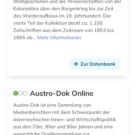
Weltgeschehen und die Wissenschaften von der
pflegemanagement (1)
Kolonialära über den Bürgerkrieg bis zur Zeit
des Wiederaufbaus im 19. Jahrhundert. Der
philippinen (1)
vierte Teil der Kollektion deckt ca. 1.100
Zeitschriften aus dem Zeitraum von 1853 bis
philosophie (9)
1865 ab...
Mehr Informationen
plakat (1)
polen (1)
Zur Datenbank
politik (206)
politikdidaktik (1)
Austro-Dok Online
politikerin (1)
Austro-Dok ist eine Sammlung von
politikwissenschaft (1)
Medienberichten mit dem Schwerpunkt der
politische bildung (2)
österreichischen Innen- und Wirtschaftspolitik
aus den 70er, 80er und 90er Jahren und eine
politische geografie (1)
wesentliche Quellensammlung zur