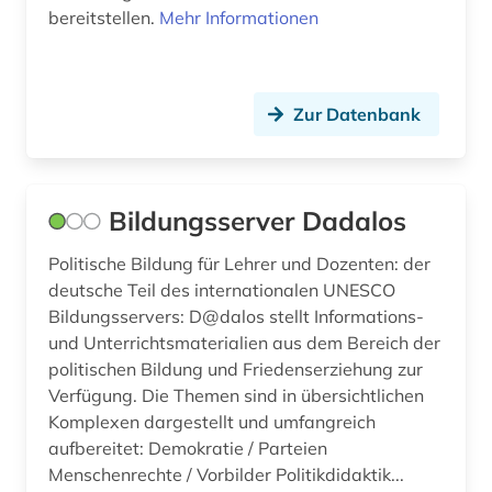
bereitstellen.
Mehr Informationen
gesundheitswesen (1)
gewerkschaft (3)
Zur Datenbank
großbritannien (8)
gus (1)
Bildungsserver Dadalos
handel (6)
Politische Bildung für Lehrer und Dozenten: der
hans-jochen vogel (1)
deutsche Teil des internationalen UNESCO
historische karte (1)
Bildungsservers: D@dalos stellt Informations-
und Unterrichtsmaterialien aus dem Bereich der
hongkong (2)
politischen Bildung und Friedenserziehung zur
Verfügung. Die Themen sind in übersichtlichen
ideengeschichte (1)
Komplexen dargestellt und umfangreich
aufbereitet: Demokratie / Parteien
indien (1)
Menschenrechte / Vorbilder Politikdidaktik...