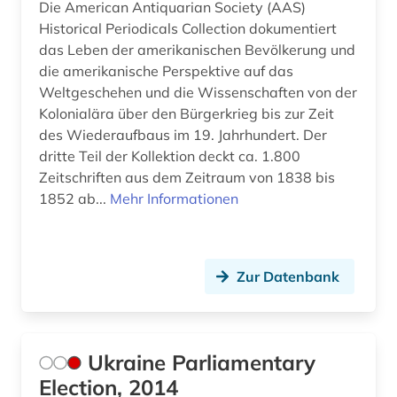
Die American Antiquarian Society (AAS)
soziale bedingungen (1)
Historical Periodicals Collection dokumentiert
das Leben der amerikanischen Bevölkerung und
soziale gerechtigkeit (1)
die amerikanische Perspektive auf das
soziale software (1)
Weltgeschehen und die Wissenschaften von der
Kolonialära über den Bürgerkrieg bis zur Zeit
sozialgeschichte (1)
des Wiederaufbaus im 19. Jahrhundert. Der
dritte Teil der Kollektion deckt ca. 1.800
sozialismus (1)
Zeitschriften aus dem Zeitraum von 1838 bis
sozialwissenschaften (8)
1852 ab...
Mehr Informationen
soziologie (12)
spanien (1)
Zur Datenbank
spanisch (1)
sport (3)
Ukraine Parliamentary
sprache (2)
Election, 2014