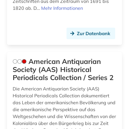
Zeitschriften aus dem Zeitraum von 1691 bis
nachhaltigkeit (1)
1820 ab. D...
Mehr Informationen
nachrichten (3)
nachrichtenmagazin (1)
Zur Datenbank
naher osten (1)
napoléon iii. (1)
American Antiquarian
national archives london (2)
Society (AAS) Historical
Periodicals Collection / Series 2
naturwissenschaften (2)
niederlande (2)
Die American Antiquarian Society (AAS)
Historical Periodicals Collection dokumentiert
nordische staaten (1)
das Leben der amerikanischen Bevölkerung und
die amerikanische Perspektive auf das
online-publikation (3)
Weltgeschehen und die Wissenschaften von der
Kolonialära über den Bürgerkrieg bis zur Zeit
ostasien (2)