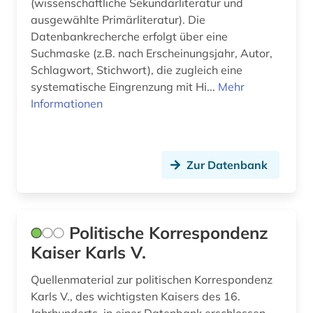
(wissenschaftliche Sekundärliteratur und
USA (10)
französisch (2)
ausgewählte Primärliteratur). Die
Datenbankrecherche erfolgt über eine
Ukraine (7)
françois (1)
Suchmaske (z.B. nach Erscheinungsjahr, Autor,
Schlagwort, Stichwort), die zugleich eine
Unbekannt (1)
frau (1)
systematische Eingrenzung mit Hi...
Mehr
Ungarn (1)
Informationen
frauenforschung (2)
Zypern (1)
frauenwahlrecht (1)
friedensforschung (1)
Zur Datenbank
frühe neuzeit (2)
galloromanistik (2)
Politische Korrespondenz
gedenktag (1)
Kaiser Karls V.
genderforschung (1)
Quellenmaterial zur politischen Korrespondenz
Karls V., des wichtigsten Kaisers des 16.
geografie (2)