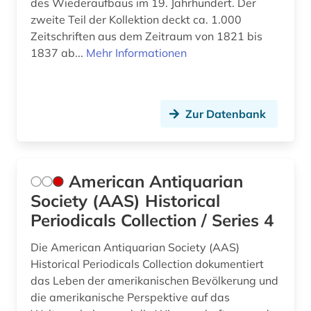
des Wiederaufbaus im 19. Jahrhundert. Der
osteuropa (2)
zweite Teil der Kollektion deckt ca. 1.000
Zeitschriften aus dem Zeitraum von 1821 bis
ostkirche (1)
1837 ab...
Mehr Informationen
ostmitteleuropa (2)
pakistan (1)
Zur Datenbank
panama (1)
paris (1)
American Antiquarian
parlament (1)
Society (AAS) Historical
parlamentswahl (8)
Periodicals Collection / Series 4
partei (1)
Die American Antiquarian Society (AAS)
Historical Periodicals Collection dokumentiert
pflege (1)
das Leben der amerikanischen Bevölkerung und
die amerikanische Perspektive auf das
pflegeeinrichtungen (1)