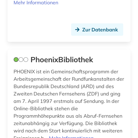
indigene völker (1)
Mehr Informationen
indonesien (1)
inflation (1)
Zur Datenbank
informationswissenschaften (1)
innenpolitik (1)
PhoenixBibliothek
instituti për demokraci dhe ndermjetësim (1)
PHOENIX ist ein Gemeinschaftsprogramm der
internationale beziehungen (4)
Arbeitsgemeinschaft der Rundfunkanstalten der
Bundesrepublik Deutschland (ARD) und des
internationale organisation (1)
Zweiten Deutschen Fernsehens (ZDF) und ging
am 7. April 1997 erstmals auf Sendung. In der
internationale politik (2)
Online-Bibliothek stehen die
internationaler vergleich (1)
Programmhöhepunkte aus als Abruf-Fernsehen
zeitunabhängig zur Verfügung. Die Bibliothek
internationales recht (2)
wird nach dem Start kontinuierlich mit weiteren