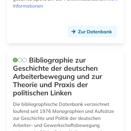
Schweiz (1)
Informationen
fid asien (8)
Serbien (2)
fid asien crossasia (1)
Slowakei (2)
fid lateinamerika (2)
Zur Datenbank
Slowenien (2)
fid ost-, ostmittel- und südosteuropa (17)
Spanien (2)
fid ost-, ostmittel- und südosteuropa (2)
Bibliographie zur
Suedamerika (6)
Geschichte der deutschen
fid romanistik (1)
Arbeiterbewegung und zur
Suedasien (1)
fid-asien (1)
Theorie und Praxis der
Suedostasien (3)
film (1)
politischen Linken
Suedosteuropa (2)
finanzpolitik (1)
Die bibliographische Datenbank verzeichnet
laufend seit 1976 Monographien und Aufsätze
Thueringen (2)
fotografie (1)
zur Geschichte und Politik der deutschen
Tschechische Republik (2)
Arbeiter- und Gewerkschaftsbewegung
frankreich (6)