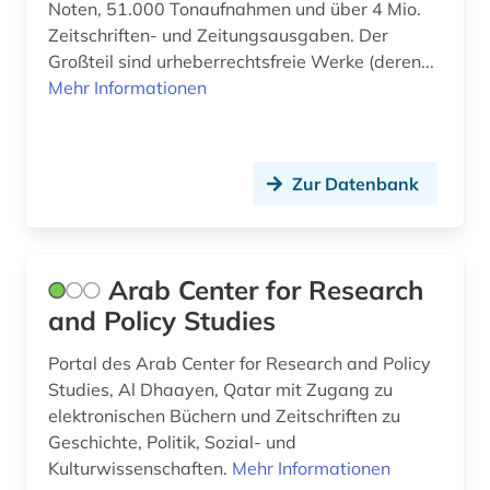
Noten, 51.000 Tonaufnahmen und über 4 Mio.
malaysia (2)
Zeitschriften- und Zeitungsausgaben. Der
management (1)
Großteil sind urheberrechtsfreie Werke (deren...
Mehr Informationen
mandschuren (1)
marktdaten (1)
Zur Datenbank
max (2)
medien (1)
medienwissenschaft (1)
Arab Center for Research
and Policy Studies
medizin (2)
Portal des Arab Center for Research and Policy
menschenrechte (1)
Studies, Al Dhaayen, Qatar mit Zugang zu
elektronischen Büchern und Zeitschriften zu
migration (1)
Geschichte, Politik, Sozial- und
militär (1)
Kulturwissenschaften.
Mehr Informationen