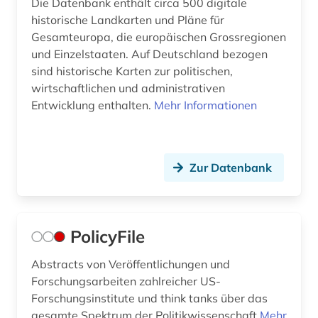
england (3)
Die Datenbank enthält circa 500 digitale
Ostmitteleuropa (2)
historische Landkarten und Pläne für
englisch (2)
Gesamteuropa, die europäischen Grossregionen
Polen (2)
und Einzelstaaten. Auf Deutschland bezogen
entwicklung (1)
Portugal (1)
sind historische Karten zur politischen,
wirtschaftlichen und administrativen
entwicklungsländer (1)
Rheinland-Pfalz (1)
Entwicklung enthalten.
Mehr Informationen
entwicklungspolitik (1)
Rumänien (2)
enzyklopädie (3)
Russland, Sowjetunion (16)
Zur Datenbank
europa (4)
Saarland (1)
europäische union (2)
Sachsen (2)
PolicyFile
fachinformationsdienst lateinamerika, karibik
Sachsen-Anhalt (2)
und latino studies (1)
Abstracts von Veröffentlichungen und
Schleswig-Holstein (1)
faksimile (2)
Forschungsarbeiten zahlreicher US-
Forschungsinstitute und think tanks über das
Schweden (1)
feminismus (1)
gesamte Spektrum der Politikwissenschaft
Mehr