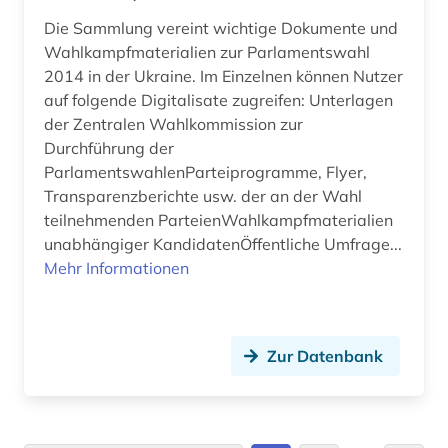
staat (5)
Die Sammlung vereint wichtige Dokumente und
Wahlkampfmaterialien zur Parlamentswahl
staatsduma (5)
2014 in der Ukraine. Im Einzelnen können Nutzer
auf folgende Digitalisate zugreifen: Unterlagen
staatsrecht (2)
der Zentralen Wahlkommission zur
stadtforschung (1)
Durchführung der
ParlamentswahlenParteiprogramme, Flyer,
stadtplanung (1)
Transparenzberichte usw. der an der Wahl
teilnehmenden ParteienWahlkampfmaterialien
statistik (2)
unabhängiger KandidatenÖffentliche Umfrage...
städtebau (1)
Mehr Informationen
südafrika (1)
südamerika (1)
Zur Datenbank
südostasien (3)
südosteuropa (2)