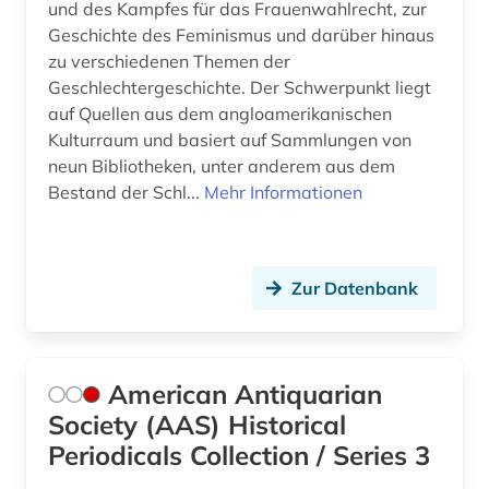
und des Kampfes für das Frauenwahlrecht, zur
sachsen (1)
Geschichte des Feminismus und darüber hinaus
schweiz (1)
zu verschiedenen Themen der
Geschlechtergeschichte. Der Schwerpunkt liegt
sicherheit (2)
auf Quellen aus dem angloamerikanischen
Kulturraum und basiert auf Sammlungen von
singapur (1)
neun Bibliotheken, unter anderem aus dem
Bestand der Schl...
Mehr Informationen
sinologie (2)
skandinavien (1)
sklaverei (1)
Zur Datenbank
sowjetunion (2)
sozialarbeit (1)
American Antiquarian
sozialdemokratie (4)
Society (AAS) Historical
Periodicals Collection / Series 3
sozialdemokratische partei deutschlands (3)