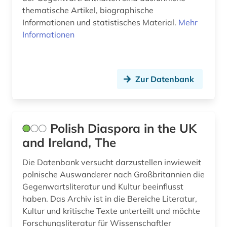
thematische Artikel, biographische
geschichte 2012 (1)
Informationen und statistisches Material.
Mehr
Informationen
geschichte 2014 (2)
geschichte 2016 (1)
Zur Datenbank
geschichte 2018 (1)
geschichte 2019 (1)
geschichte 600-1999 (1)
Polish Diaspora in the UK
and Ireland, The
geschlecht (1)
Die Datenbank versucht darzustellen inwieweit
geschlechterforschung (1)
polnische Auswanderer nach Großbritannien die
geschlechtergeschichte (1)
Gegenwartsliteratur und Kultur beeinflusst
haben. Das Archiv ist in die Bereiche Literatur,
gesellschaft (19)
Kultur und kritische Texte unterteilt und möchte
Forschungsliteratur für Wissenschaftler
gesundheit (1)