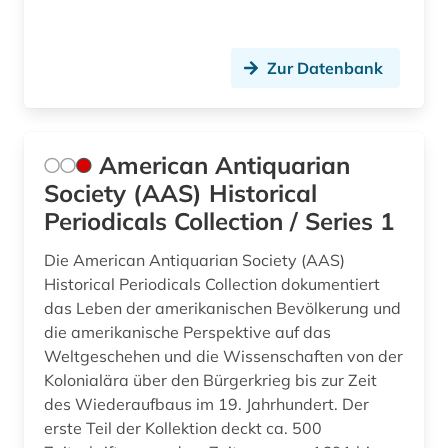
militärwesen (1)
mission (1)
Zur Datenbank
mitarbeiterführung (1)
mittelamerika (1)
American Antiquarian
mittelmeer (1)
Society (AAS) Historical
Periodicals Collection / Series 1
mitterrand (1)
Die American Antiquarian Society (AAS)
mittlerer osten (1)
Historical Periodicals Collection dokumentiert
mongolen (1)
das Leben der amerikanischen Bevölkerung und
die amerikanische Perspektive auf das
moslems (1)
Weltgeschehen und die Wissenschaften von der
Kolonialära über den Bürgerkrieg bis zur Zeit
musik (2)
des Wiederaufbaus im 19. Jahrhundert. Der
musikwissenschaft (1)
erste Teil der Kollektion deckt ca. 500