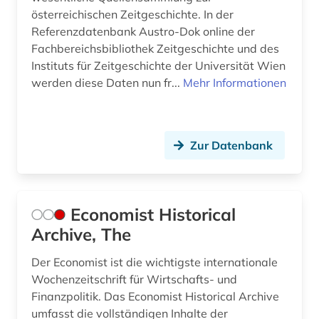
österreichischen Zeitgeschichte. In der
politische wissenschaft (2)
Referenzdatenbank Austro-Dok online der
Fachbereichsbibliothek Zeitgeschichte und des
politisches system (1)
Instituts für Zeitgeschichte der Universität Wien
politologie (1)
werden diese Daten nun fr...
Mehr Informationen
popmusik (1)
portal (2)
Zur Datenbank
postkolonialismus (1)
predigt (1)
Economist Historical
pressedienst (3)
Archive, The
pressemitteilung (1)
Der Economist ist die wichtigste internationale
Wochenzeitschrift für Wirtschafts- und
primärquelle (2)
Finanzpolitik. Das Economist Historical Archive
protestantismus (1)
umfasst die vollständigen Inhalte der