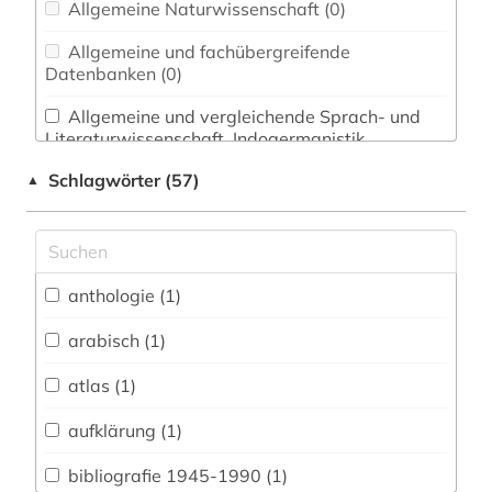
Allgemeine Naturwissenschaft (0)
Allgemeine und fachübergreifende
Datenbanken (0)
Allgemeine und vergleichende Sprach- und
Literaturwissenschaft. Indogermanistik.
Außereuropäische Sprachen und Literaturen (6)
Schlagwörter (57)
▲
Anglistik. Amerikanistik (2)
Archäologie (0)
Architektur, Bauingenieur- und
anthologie (1)
Vermessungswesen (0)
arabisch (1)
Biologie, Biotechnologie (0)
atlas (1)
Buch- und Bibliothekswesen,
Informationswissenschaft (1)
aufklärung (1)
Chemie und Pharmazie (0)
bibliografie 1945-1990 (1)