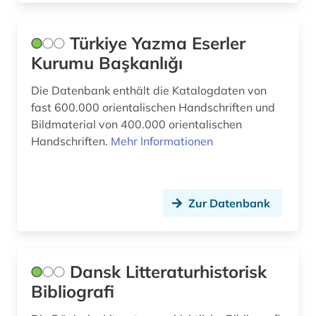
romantik (1)
Türkiye Yazma Eserler
schriftsteller (1)
Kurumu Başkanlığı
schriftstellerin (1)
Die Datenbank enthält die Katalogdaten von
fast 600.000 orientalischen Handschriften und
schweden (2)
Bildmaterial von 400.000 orientalischen
Handschriften.
Mehr Informationen
schwedisch (1)
skandinavien (1)
theater (1)
Zur Datenbank
übersetzung (1)
Dansk Litteraturhistorisk
Bibliografi