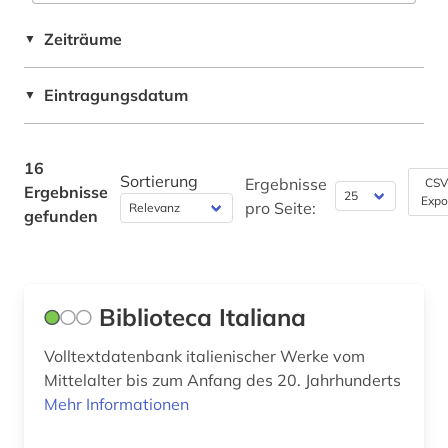
Pädagogik (0)
Schweden (3)
italien (1)
Zeiträume
▼
Philosophie (0)
Suedosteuropa (1)
jiddisch (1)
Eintragungsdatum
Physik (0)
▼
Tuerkei (1)
judaistik (1)
Politologie (0)
judentum (1)
16
Psychologie (0)
Sortierung
Ergebnisse
CSV
Ergebnisse
kulturgeschichte (1)
Expo
pro Seite:
gefunden
Rechtswissenschaft (0)
literatur (5)
Romanistik (2)
literaturgeschichte (16)
Slavistik (0)
Biblioteca Italiana
literaturkritik (1)
Soziologie (0)
Volltextdatenbank italienischer Werke vom
literaturtheorie (1)
Mittelalter bis zum Anfang des 20. Jahrhunderts
Sport (0)
literaturwissenschaft (3)
Mehr Informationen
Technik (0)
manuskript (1)