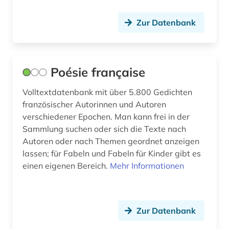
Theologie und Religionswissenschaften (2)
märchen (1)
Zur Datenbank
Werkstoffwissenschaften und
nordamerika (1)
Fertigungstechnik (0)
norwegen (1)
Wirtschaftswissenschaften (0)
Poésie française
Wissenschaftskunde, Forschung, Hochschul-,
orientalistik (1)
Museumswesen (0)
Volltextdatenbank mit über 5.800 Gedichten
osmanisch (1)
französischer Autorinnen und Autoren
verschiedener Epochen. Man kann frei in der
osmanisches reich (1)
Sammlung suchen oder sich die Texte nach
Autoren oder nach Themen geordnet anzeigen
persisch (1)
lassen; für Fabeln und Fabeln für Kinder gibt es
poesie (1)
einen eigenen Bereich.
Mehr Informationen
prosa (1)
quellenedition (1)
Zur Datenbank
rhetorik (1)