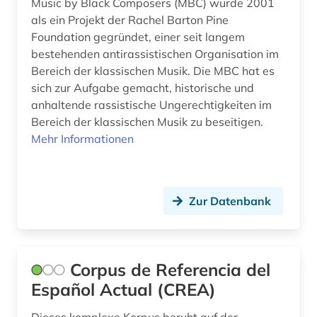
indien (1)
Music by Black Composers (MBC) wurde 2001
als ein Projekt der Rachel Barton Pine
informatik (3)
Foundation gegründet, einer seit langem
bestehenden antirassistischen Organisation im
juden (1)
Bereich der klassischen Musik. Die MBC hat es
sich zur Aufgabe gemacht, historische und
jüdische geschichte (1)
anhaltende rassistische Ungerechtigkeiten im
kanada (1)
Bereich der klassischen Musik zu beseitigen.
Mehr Informationen
karlsruhe (1)
klassik (1)
Zur Datenbank
kleidung (1)
kommunikationswissenschaft (1)
komponist (1)
Corpus de Referencia del
Español Actual (CREA)
komponistin (1)