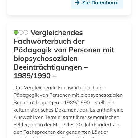
Zur Datenbank
romanistik (1)
rumänien (1)
Vergleichendes
saarland (1)
Fachwörterbuch der
satellitenbild (1)
Pädagogik von Personen mit
biopsychosozialen
satellitenbilder (1)
Beeinträchtigungen –
schleswig-holstein (1)
1989/1990 –
schlüsselwort (1)
Das Vergleichende Fachwörterbuch der
Pädagogik von Personen mit biopsychosozialen
schriftsteller (5)
Beeinträchtigungen – 1989/1990 – stellt ein
schule (1)
kulturhistorisches Dokument dar. Es enthält eine
Auswahl von Termini samt ihrer semantischen
schwedisch (1)
Felder, die in der Mitte des 20. Jahrhunderts in
den Fachsprachen der genannten Länder
schweiz (3)