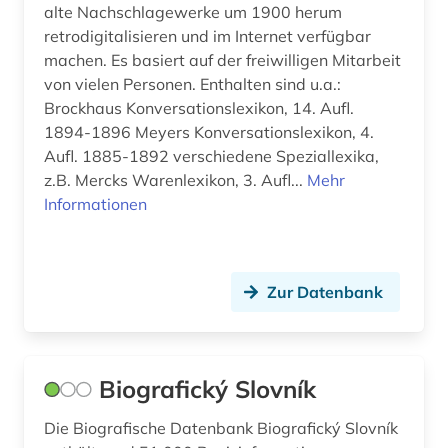
alte Nachschlagewerke um 1900 herum
mathematik (2)
retrodigitalisieren und im Internet verfügbar
medienwissenschaft (1)
machen. Es basiert auf der freiwilligen Mitarbeit
von vielen Personen. Enthalten sind u.a.:
medizin (2)
Brockhaus Konversationslexikon, 14. Aufl.
1894-1896 Meyers Konversationslexikon, 4.
mensch (1)
Aufl. 1885-1892 verschiedene Speziallexika,
menschheit (2)
z.B. Mercks Warenlexikon, 3. Aufl...
Mehr
Informationen
mersch (1)
mode (1)
Zur Datenbank
molekularbiologie (1)
musik (4)
musiker (2)
Biografický Slovník
musikwissenschaft (1)
Die Biografische Datenbank Biografický Slovník