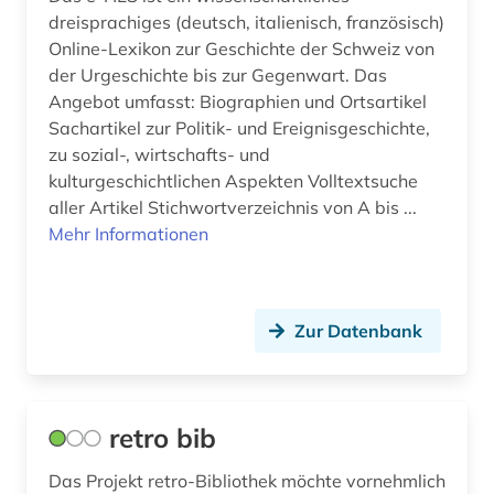
künstlerin (1)
dreisprachiges (deutsch, italienisch, französisch)
Online-Lexikon zur Geschichte der Schweiz von
landeskunde (1)
der Urgeschichte bis zur Gegenwart. Das
lexikon (100)
Angebot umfasst: Biographien und Ortsartikel
Sachartikel zur Politik- und Ereignisgeschichte,
liechtenstein (1)
zu sozial-, wirtschafts- und
kulturgeschichtlichen Aspekten Volltextsuche
limnologie (1)
aller Artikel Stichwortverzeichnis von A bis ...
Mehr Informationen
literatur (3)
literaturwissenschaft (2)
luxemburg (1)
Zur Datenbank
luxemburger literaturarchiv (1)
malerei (1)
retro bib
marxismus (1)
Das Projekt retro-Bibliothek möchte vornehmlich