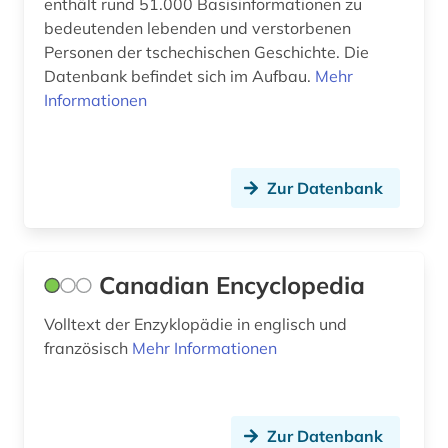
enthält rund 51.000 Basisinformationen zu
nachschlagewerk (15)
bedeutenden lebenden und verstorbenen
Personen der tschechischen Geschichte. Die
naturwissenschaft (1)
Datenbank befindet sich im Aufbau.
Mehr
neurologie (1)
Informationen
neurowissenschaften (3)
nichtchristliche religion (1)
Zur Datenbank
nordfriesland (1)
organist (1)
Canadian Encyclopedia
orgelbauer (1)
Volltext der Enzyklopädie in englisch und
orgelkomponist (1)
französisch
Mehr Informationen
pharmazie (5)
physik (2)
Zur Datenbank