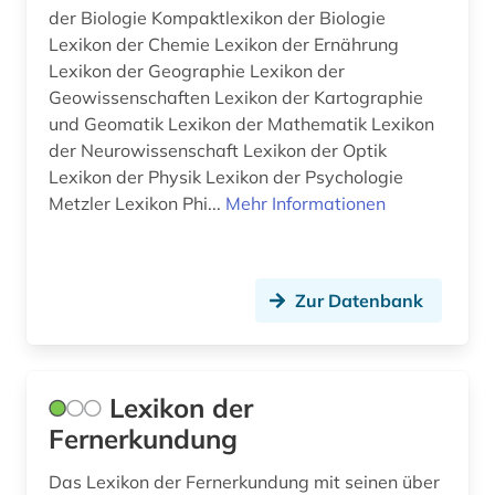
Tschechische Republik (2)
der Biologie Kompaktlexikon der Biologie
frankfurt (1)
Lexikon der Chemie Lexikon der Ernährung
Tuerkei (1)
Lexikon der Geographie Lexikon der
fremdsprache (1)
Geowissenschaften Lexikon der Kartographie
USA (1)
und Geomatik Lexikon der Mathematik Lexikon
galloromanistik (1)
Ungarn (2)
der Neurowissenschaft Lexikon der Optik
Lexikon der Physik Lexikon der Psychologie
gehirn (2)
Metzler Lexikon Phi...
Mehr Informationen
genetik (1)
geografie (1)
Zur Datenbank
geographische namen (1)
geowissenschaften (1)
Lexikon der
germanistik (2)
Fernerkundung
geschichte (15)
Das Lexikon der Fernerkundung mit seinen über