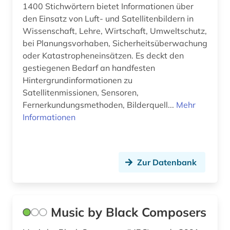
geschichte 1945- (1)
1400 Stichwörtern bietet Informationen über
den Einsatz von Luft- und Satellitenbildern in
geschichte <1150 (1)
Wissenschaft, Lehre, Wirtschaft, Umweltschutz,
gesundheitsmarkt (1)
bei Planungsvorhaben, Sicherheitsüberwachung
oder Katastropheneinsätzen. Es deckt den
gesundheitswesen in deutschland (1)
gestiegenen Bedarf an handfesten
Hintergrundinformationen zu
hermeneutik (1)
Satellitenmissionen, Sensoren,
Fernerkundungsmethoden, Bilderquell...
Mehr
hirnforschung (1)
Informationen
hispanistik (3)
hormon (2)
Zur Datenbank
hydrologie (1)
iberoromanistik (2)
Music by Black Composers
ikonographie (1)