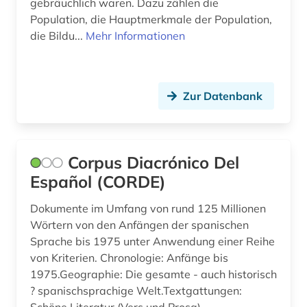
gebräuchlich waren. Dazu zählen die
schüler (1)
Population, die Hauptmerkmale der Population,
die Bildu...
Mehr Informationen
soziales sicherungssistem (1)
spanien (3)
Zur Datenbank
sprachwissenschaft (4)
stadtarchiv (1)
statistik (1)
Corpus Diacrónico Del
Español (CORDE)
steuerrecht (1)
Dokumente im Umfang von rund 125 Millionen
stoff (1)
Wörtern von den Anfängen der spanischen
Sprache bis 1975 unter Anwendung einer Reihe
synonyme (1)
von Kriterien. Chronologie: Anfänge bis
technik (1)
1975.Geographie: Die gesamte - auch historisch
? spanischsprachige Welt.Textgattungen:
technologie (1)