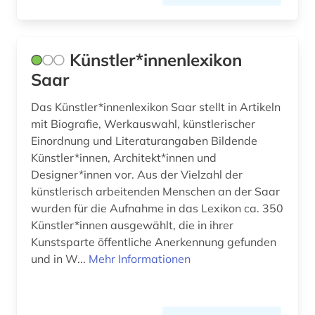
polen (1)
politologie (1)
Künstler*innenlexikon
psychologie (1)
Saar
pädagogik (1)
Das Künstler*innenlexikon Saar stellt in Artikeln
mit Biografie, Werkauswahl, künstlerischer
recht (2)
Einordnung und Literaturangaben Bildende
reime (1)
Künstler*innen, Architekt*innen und
Designer*innen vor. Aus der Vielzahl der
religion (3)
künstlerisch arbeitenden Menschen an der Saar
wurden für die Aufnahme in das Lexikon ca. 350
religionswissenschaft (2)
Künstler*innen ausgewählt, die in ihrer
Kunstsparte öffentliche Anerkennung gefunden
religionswissenschaftliches studium (1)
und in W...
Mehr Informationen
rock (1)
rock-musik (1)