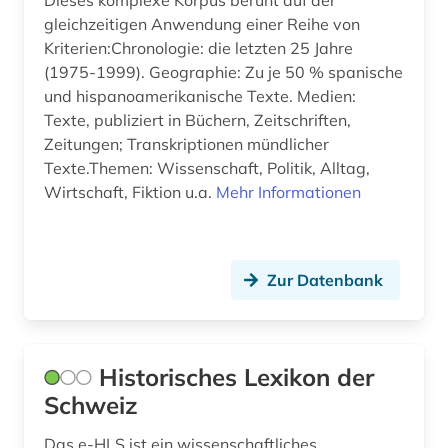
Dieses komplexe Korpus beruht auf der
koptisch (1)
gleichzeitigen Anwendung einer Reihe von
korpus (1)
Kriterien:Chronologie: die letzten 25 Jahre
(1975-1999). Geographie: Zu je 50 % spanische
korpus (3)
und hispanoamerikanische Texte. Medien:
Texte, publiziert in Büchern, Zeitschriften,
kostenrechnung (1)
Zeitungen; Transkriptionen mündlicher
Texte.Themen: Wissenschaft, Politik, Alltag,
kultur (1)
Wirtschaft, Fiktion u.a.
Mehr Informationen
kulturwissenschaften (1)
kunst (6)
Zur Datenbank
kunstgeschichte (3)
künste (1)
Historisches Lexikon der
künstler (1)
Schweiz
künstlerdatenbank (1)
Das e-HLS ist ein wissenschaftliches