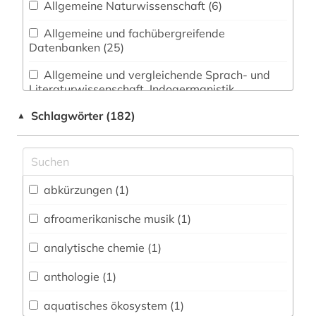
Allgemeine Naturwissenschaft (6)
Allgemeine und fachübergreifende
Datenbanken (25)
Allgemeine und vergleichende Sprach- und
Literaturwissenschaft. Indogermanistik.
Außereuropäische Sprachen und Literaturen (8)
Schlagwörter (182)
▲
Anglistik. Amerikanistik (3)
Archäologie (1)
Architektur, Bauingenieur- und
abkürzungen (1)
Vermessungswesen (0)
afroamerikanische musik (1)
Biologie, Biotechnologie (10)
analytische chemie (1)
Buch- und Bibliothekswesen,
Informationswissenschaft (0)
anthologie (1)
Chemie und Pharmazie (7)
aquatisches ökosystem (1)