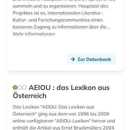
sammeln und zu organisieren. Hauptziel des
versuchsplanung (1)
Projektes ist es, internationalen Literatur-,
Kultur- und Forschungscommunities einen
verzeichnis (1)
besseren Zugang zu Informationen über die...
weltliteratur (1)
Mehr Informationen
westfalen-lippe (1)
wirtschaft (1)
Zur Datenbank
wirtschaftsinformatik (1)
wäsche (1)
AEIOU : das Lexikon aus
wörterbuch (20)
Österreich
zahnmedizin (1)
Das Lexikon "AEIOU: Das Lexikon aus
Österreich" ging aus dem von 1996 bis 2009
zahntechnik (1)
online verfügbaren "AEIOU-Lexikon" hervor und
enthält die Artikel aus Ernst Bruckmüllers 2004
ägyptisch (1)