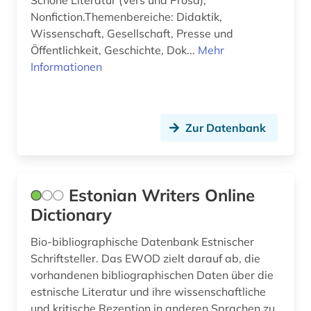
Schöne Literatur (Vers und Prosa),
Nonfiction.Themenbereiche: Didaktik,
templerorden (1)
Wissenschaft, Gesellschaft, Presse und
theatergeschichte (1)
Öffentlichkeit, Geschichte, Dok...
Mehr
Informationen
theologie (1)
theologische ethik (1)
Zur Datenbank
thüringen (1)
tschechien (1)
umweltschutz (2)
Estonian Writers Online
Dictionary
umweltwissenschaften (1)
Bio-bibliographische Datenbank Estnischer
ungarn (1)
Schriftsteller. Das EWOD zielt darauf ab, die
vorhandenen bibliographischen Daten über die
usa (1)
estnische Literatur und ihre wissenschaftliche
verhalten (1)
und kritische Rezeption in anderen Sprachen zu