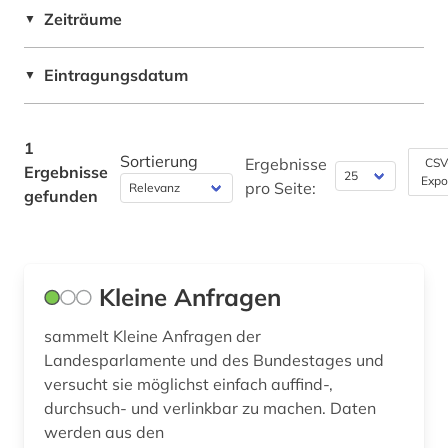
Pädagogik (0)
Zeiträume
▼
Saarland (1)
Philosophie (0)
Eintragungsdatum
▼
Sachsen (1)
Physik (0)
Sachsen-Anhalt (1)
Politologie (1)
1
Schleswig-Holstein (1)
Sortierung
Ergebnisse
CSV
Ergebnisse
Psychologie (0)
Expo
pro Seite:
gefunden
Thueringen (1)
Rechtswissenschaft (1)
Romanistik (0)
Kleine Anfragen
Slavistik (0)
sammelt Kleine Anfragen der
Soziologie (0)
Landesparlamente und des Bundestages und
Sport (0)
versucht sie möglichst einfach auffind-,
durchsuch- und verlinkbar zu machen. Daten
Technik (0)
werden aus den