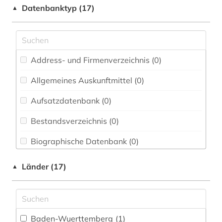
Datenbanktyp (17)
▲
Elektrotechnik, Elektronik, Nachrichtentechnik
(0)
Energietechnik (0)
Ethnologie (0)
Address- und Firmenverzeichnis (0
)
Geographie (0)
Allgemeines Auskunftmittel (0
)
Aufsatzdatenbank (0
Geowissenschaften (0)
)
Germanistik. Niederlandistik. Skandinavistik
Bestandsverzeichnis (0
)
(0)
Biographische Datenbank (0
)
Geschichte (0)
Buchhandelsverzeichnis (0
)
Länder (17)
▲
Geschichte der Pädagogik und des
Bildungswesens (0)
Disziplinäre Forschungsdatenrepositorien (0
)
Gesundheitswissenschaften (0)
Disziplinäre Repositorien (0
)
Baden-Wuerttemberg (1)
Informatik (0)