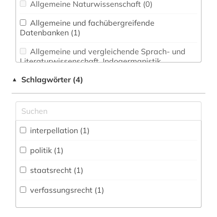
Allgemeine Naturwissenschaft (0)
Allgemeine und fachübergreifende
Datenbanken (1)
Allgemeine und vergleichende Sprach- und
Literaturwissenschaft. Indogermanistik.
Außereuropäische Sprachen und Literaturen (0)
Schlagwörter (4)
▲
Anglistik. Amerikanistik (0)
Archäologie (0)
Architektur, Bauingenieur- und
interpellation (1)
Vermessungswesen (0)
politik (1)
Biologie, Biotechnologie (0)
staatsrecht (1)
Buch- und Bibliothekswesen,
Informationswissenschaft (0)
verfassungsrecht (1)
Chemie und Pharmazie (0)