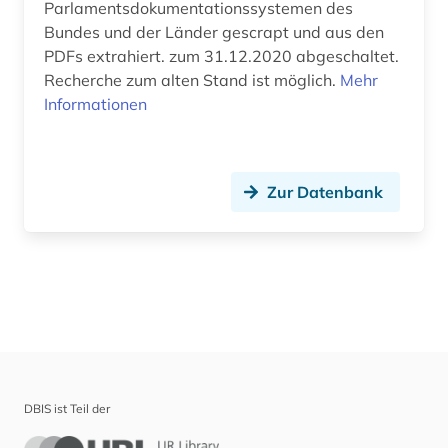
Parlamentsdokumentationssystemen des
Theologie und Religionswissenschaften (0)
Bundes und der Länder gescrapt und aus den
PDFs extrahiert. zum 31.12.2020 abgeschaltet.
Werkstoffwissenschaften und
Fertigungstechnik (0)
Recherche zum alten Stand ist möglich.
Mehr
Informationen
Wirtschaftswissenschaften (0)
Wissenschaftskunde, Forschung, Hochschul-,
Museumswesen (0)
Zur Datenbank
DBIS ist Teil der