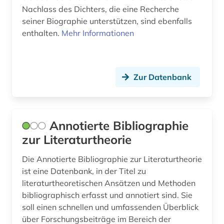
Nachlass des Dichters, die eine Recherche
mathe (1)
seiner Biographie unterstützen, sind ebenfalls
medizingeschichte (1)
enthalten.
Mehr Informationen
mediävistik (1)
mode (1)
Zur Datenbank
motiv (1)
musik (2)
Annotierte Bibliographie
nachschlagewerk (2)
zur Literaturtheorie
ozeanische sprachen (1)
Die Annotierte Bibliographie zur Literaturtheorie
ist eine Datenbank, in der Titel zu
parzival (2)
literaturtheoretischen Ansätzen und Methoden
philologie (1)
bibliographisch erfasst und annotiert sind. Sie
soll einen schnellen und umfassenden Überblick
philosophie (3)
über Forschungsbeiträge im Bereich der