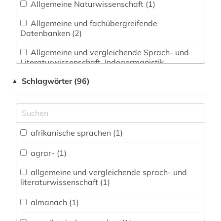
Allgemeine Naturwissenschaft (1)
Allgemeine und fachübergreifende
Datenbanken (2)
Allgemeine und vergleichende Sprach- und
Literaturwissenschaft. Indogermanistik.
Außereuropäische Sprachen und Literaturen (11)
Schlagwörter (96)
▲
Anglistik. Amerikanistik (6)
Archäologie (1)
Architektur, Bauingenieur- und
afrikanische sprachen (1)
Vermessungswesen (2)
agrar- (1)
Biologie, Biotechnologie (1)
allgemeine und vergleichende sprach- und
Buch- und Bibliothekswesen,
literaturwissenschaft (1)
Informationswissenschaft (1)
almanach (1)
Chemie und Pharmazie (1)