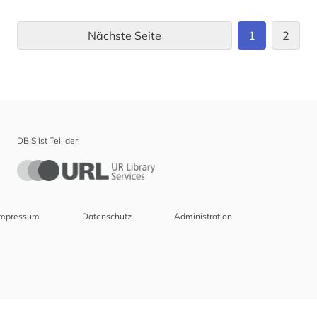
Nächste Seite
1
2
DBIS ist Teil der
Impressum
Datenschutz
Administration