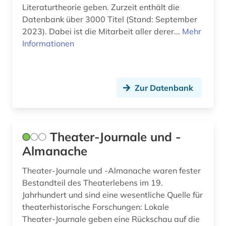
Literaturtheorie geben. Zurzeit enthält die
physik (1)
Datenbank über 3000 Titel (Stand: September
2023). Dabei ist die Mitarbeit aller derer...
politik (1)
Mehr
Informationen
pädagogik (1)
quelle (2)
Zur Datenbank
romanistik (4)
shakespeare (1)
Theater-Journale und -
skandinavistik (1)
Almanache
slavistik (2)
Theater-Journale und -Almanache waren fester
slawistik (2)
Bestandteil des Theaterlebens im 19.
Jahrhundert und sind eine wesentliche Quelle für
sozialgeschichte (1)
theaterhistorische Forschungen: Lokale
sprache (1)
Theater-Journale geben eine Rückschau auf die