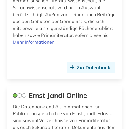
germanistischen Literaturwissenschaft, die
kunst (2)
Sprachwissenschaft wird nur in Auswahl
berücksichtigt. Außen vor bleiben auch Beiträge
kunstgeschichte (2)
aus den Gebieten der Germanistik, die sich
lehrbuch (2)
mittlerweile als eigenständige Fächer etabliert
haben sowie Primärliteratur, sofern diese nic...
lexikon (2)
Mehr Informationen
linguistik (5)
literarische aufklärung / deutsch (1)
Zur Datenbank
literarische zeitschrift (1)
literatur (1)
Ernst Jandl Online
literaturwissenschaft (7)
Die Datenbank enthält Informationen zur
lusitanistik (1)
Publikationsgeschichte von Ernst Jandl. Erfasst
sind sowohl Verzeichnisse von Primärliteratur
marketing (1)
als auch Sekundärliteratur. Dokumente aus dem