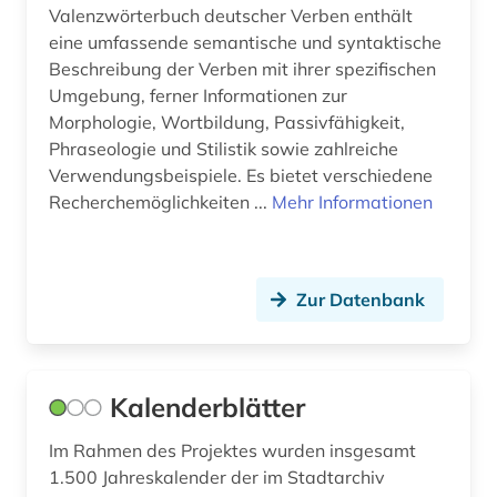
Valenzwörterbuch deutscher Verben enthält
wolfram von eschenbach (1)
eine umfassende semantische und syntaktische
Beschreibung der Verben mit ihrer spezifischen
wörterbuch (2)
Umgebung, ferner Informationen zur
zeitschriftenaufsatz (1)
Morphologie, Wortbildung, Passivfähigkeit,
Phraseologie und Stilistik sowie zahlreiche
ökologie (1)
Verwendungsbeispiele. Es bietet verschiedene
Recherchemöglichkeiten ...
Mehr Informationen
Zur Datenbank
Kalenderblätter
Im Rahmen des Projektes wurden insgesamt
1.500 Jahreskalender der im Stadtarchiv