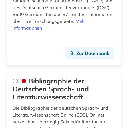
Akademischen Austauschdienstes (DAAD) und
gesundheit &amp; ernährung (1)
Theologie und Religionswissenschaften (1)
des Deutschen Germanistenverbandes (DGV).
3600 Germanisten aus 37 Ländern informieren
handschrift (1)
Werkstoffwissenschaften und
über ihre Forschungsgebiete.
Mehr
Fertigungstechnik (0)
hispanistik (2)
Informationen
Wirtschaftswissenschaften (1)
iberoromanistik (2)
Wissenschaftskunde, Forschung, Hochschul-,
italianistik (2)
Museumswesen (2)
Zur Datenbank
jandl (1)
journal (1)
Bibliographie der
judaistik (1)
Deutschen Sprach- und
Literaturwissenschaft
klassische philologie (1)
Die Bibliographie der deutschen Sprach- und
korpus (1)
Literaturwissenschaft Online (BDSL Online)
kultur (1)
verzeichnet vorrangig Sekundärliteratur zur