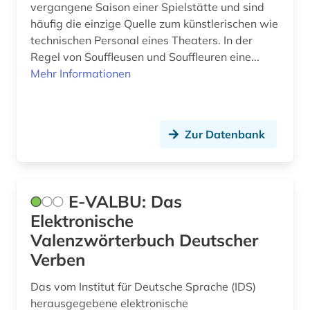
vergangene Saison einer Spielstätte und sind
sprachwissenschaft (4)
häufig die einzige Quelle zum künstlerischen wie
technischen Personal eines Theaters. In der
text corpora (1)
Regel von Souffleusen und Souffleuren eine...
Mehr Informationen
theater (2)
theologie (1)
thesaurus (1)
Zur Datenbank
universitätsgeschichte (1)
valenzwörterbuch (1)
E-VALBU: Das
verbvalenz (1)
Elektronische
Valenzwörterbuch Deutscher
volkssprache (1)
Verben
volltext (1)
Das vom Institut für Deutsche Sprache (IDS)
wirtschaftsgeschichte (1)
herausgegebene elektronische