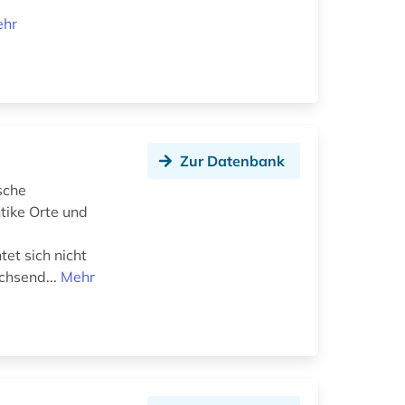
ehr
Zur Datenbank
ische
ntike Orte und
et sich nicht
chsend...
Mehr