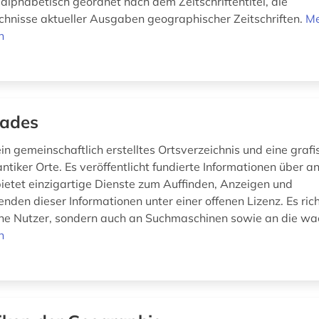
 alphabetisch geordnet nach dem Zeitschriftentitel, die
ichnisse aktueller Ausgaben geographischer Zeitschriften.
M
n
iades
ein gemeinschaftlich erstelltes Ortsverzeichnis und eine graf
ntiker Orte. Es veröffentlicht fundierte Informationen über a
etet einzigartige Dienste zum Auffinden, Anzeigen und
den dieser Informationen unter einer offenen Lizenz. Es richt
lne Nutzer, sondern auch an Suchmaschinen sowie an die wa
n