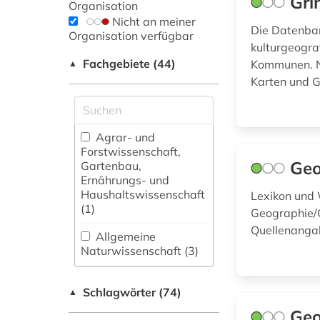
Gri
Organisation
Nicht an meiner
Die Datenban
Organisation verfügbar
kulturgeogra
Fachgebiete (44)
Kommunen. Ne
▲
Karten und G
Agrar- und
Forstwissenschaft,
Geo
Gartenbau,
Ernährungs- und
Haushaltswissenschaft
Lexikon und 
(1)
Geographie/G
Quellenanga
Allgemeine
Naturwissenschaft (3)
Allgemeine und
Schlagwörter (74)
fachübergreifende
▲
Datenbanken (4)
Geo