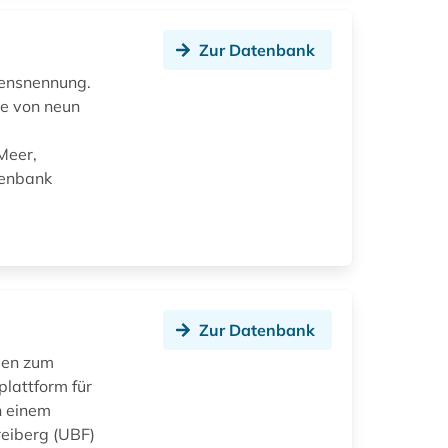
Zur Datenbank
mensnennung.
ne von neun
Meer,
tenbank
Zur Datenbank
llen zum
lattform für
n einem
reiberg (UBF)