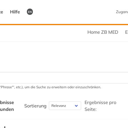
te
Hilfe
Zugan
EN
Home ZB MED
E
 '"Phrase"', etc.), um die Suche zu erweitern oder einzuschränken.
bnisse
Ergebnisse pro
Sortierung
funden
Seite: