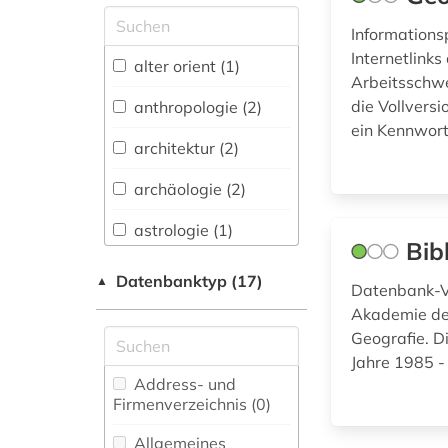
Allgemeine und
Informations
vergleichende Sprach-
Internetlink
und
alter orient (1)
Literaturwissenschaft.
Arbeitsschwe
Indogermanistik.
die Vollvers
anthropologie (2)
Außereuropäische
ein Kennwort
Sprachen und
architektur (2)
Literaturen (2)
archäologie (2)
Anglistik.
Amerikanistik (1)
astrologie (1)
Bib
Archäologie (3)
astronomie (1)
Datenbanktyp (17)
▲
Datenbank-Ve
Architektur,
baden-württemberg
Akademie der
Bauingenieur- und
(1)
Geografie. D
Vermessungswesen (4)
Jahre 1985 -
bergbau (1)
Biologie,
Address- und
Biotechnologie (1)
Firmenverzeichnis (0
)
bibliografie (1)
Buch- und
Allgemeines