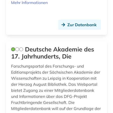
nachschlagewerk (1)
Mehr Informationen
naher osten (1)
notizbuch (1)
Zur Datenbank
orientalistik (1)
osmanisches reich (1)
Deutsche Akademie des
peter (1)
17. Jahrhunderts, Die
postkarte (1)
Forschungsportal des Forschungs- und
Editionsprojekts der Sächsischen Akademie der
quelle (1)
Wissenschaften zu Leipzig in Kooperation mit
reimpaar (1)
der Herzog August Bibliothek. Das Webportal
bietet Zugang zu einer Mitgliederdatenbank
reise (1)
und Informationen über das DFG-Projekt
Fruchtbringende Gesellschaft. Die
reisejournal (1)
Mitgliederdatenbank will auf der Grundlage der