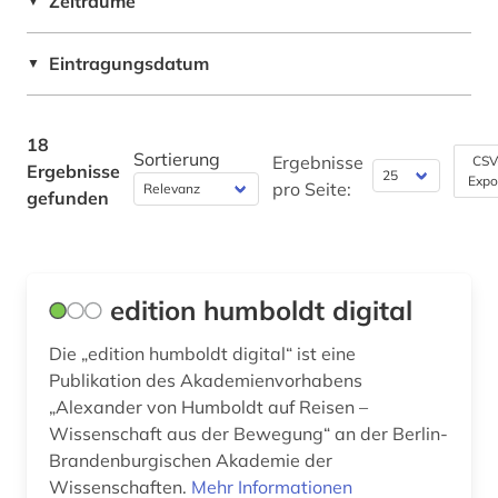
Zeiträume
▼
Theologie und Religionswissenschaften (0)
herzog august bibliothek (1)
Werkstoffwissenschaften und
Eintragungsdatum
▼
Fertigungstechnik (0)
ins tiefe österreich (1)
israel (1)
Wirtschaftswissenschaften (0)
18
Sortierung
Ergebnisse
CSV
Ergebnisse
Wissenschaftskunde, Forschung, Hochschul-,
johann joseph (1)
Expo
pro Seite:
Museumswesen (1)
gefunden
johannes brahms (1)
juden (1)
edition humboldt digital
katalog (2)
Die „edition humboldt digital“ ist eine
komponist (2)
Publikation des Akademienvorhabens
kulturwissenschaften (1)
„Alexander von Humboldt auf Reisen –
Wissenschaft aus der Bewegung“ an der Berlin-
langsame heimkehr (1)
Brandenburgischen Akademie der
Wissenschaften.
Mehr Informationen
libanon (1)