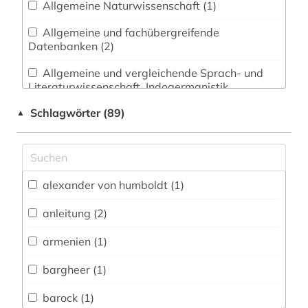
Allgemeine Naturwissenschaft (1)
Allgemeine und fachübergreifende
Datenbanken (2)
Allgemeine und vergleichende Sprach- und
Literaturwissenschaft. Indogermanistik.
Außereuropäische Sprachen und Literaturen (2)
Schlagwörter (89)
▲
Anglistik. Amerikanistik (2)
Archäologie (0)
Architektur, Bauingenieur- und
alexander von humboldt (1)
Vermessungswesen (0)
anleitung (2)
Biologie, Biotechnologie (1)
armenien (1)
Buch- und Bibliothekswesen,
Informationswissenschaft (3)
bargheer (1)
Chemie und Pharmazie (0)
barock (1)