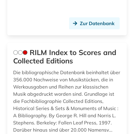
lied (1)
Zur Datenbank
limondjian (1)
literatur (1)
literaturproduktion (2)
RILM Index to Scores and
Collected Editions
melville (1)
Die bibliographische Datenbank beinhaltet über
metadaten (1)
356.000 Nachweise von Musikstücken, die in
mittelniederdeutsch (1)
Werkausgaben und Reihen zur klassischen
Musik abgedruckt worden sind. Grundlage ist
musik (2)
die Fachbibliographie Collected Editions,
Historical Series & Sets & Monuments of Music :
musikdruck (2)
A Bibliography. By George R. Hill and Norris L.
musikhandschrift (1)
Stephens. Berkeley: Fallen Leaf Press, 1997.
Darüber hinaus sind über 20.000 Namensv...