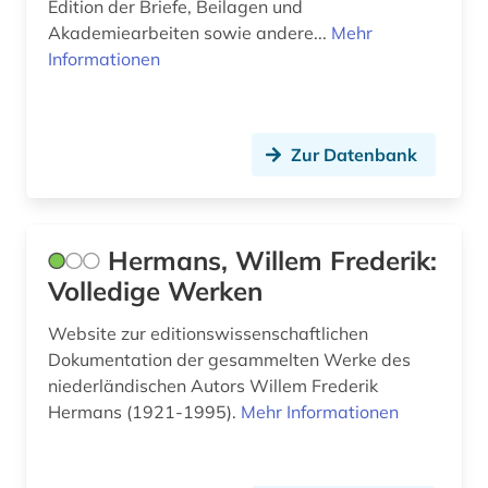
reiseliteratur (1)
Edition der Briefe, Beilagen und
Akademiearbeiten sowie andere...
Mehr
russland (1)
Informationen
sinnspruch (1)
storm (1)
Zur Datenbank
syrien (1)
sächsische akademie der wissenschaften zu
leipzig (1)
Hermans, Willem Frederik:
Volledige Werken
tagebuch (2)
Website zur editionswissenschaftlichen
tei-xml (1)
Dokumentation der gesammelten Werke des
theodor (1)
niederländischen Autors Willem Frederik
Hermans (1921-1995).
Mehr Informationen
tolstoj, lev nikolaevič | schriftsteller; lyriker;
pazifist (1)