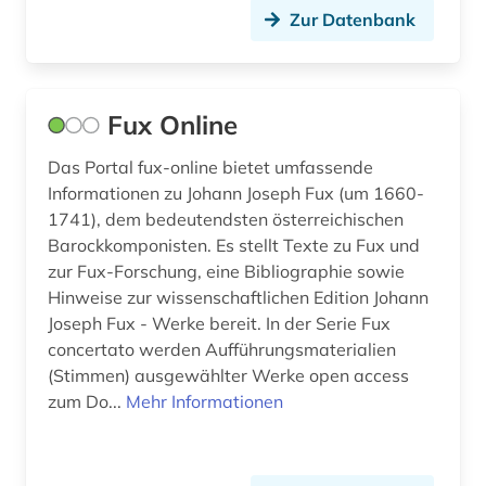
transkription (1)
Zur Datenbank
turkologie (1)
türkei (1)
Fux Online
vertonung (1)
Das Portal fux-online bietet umfassende
werkgenese (1)
Informationen zu Johann Joseph Fux (um 1660-
1741), dem bedeutendsten österreichischen
willem frederik <1921-1995> (1)
Barockkomponisten. Es stellt Texte zu Fux und
wissenschaft (1)
zur Fux-Forschung, eine Bibliographie sowie
Hinweise zur wissenschaftlichen Edition Johann
zeichnungen (1)
Joseph Fux - Werke bereit. In der Serie Fux
concertato werden Aufführungsmaterialien
ägypten (1)
(Stimmen) ausgewählter Werke open access
zum Do...
Mehr Informationen