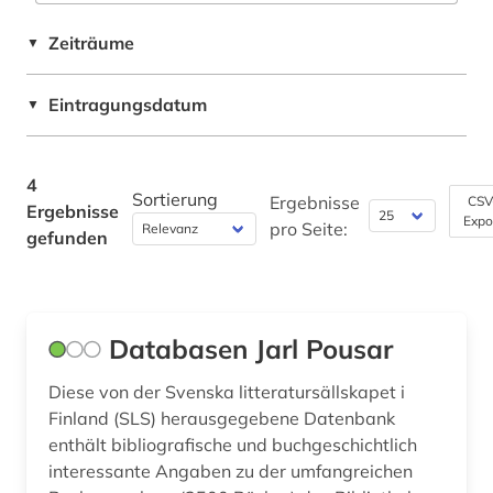
Pädagogik (0)
Zeiträume
▼
Philosophie (1)
Eintragungsdatum
Physik (0)
▼
Politologie (0)
4
Psychologie (0)
Sortierung
Ergebnisse
CSV
Ergebnisse
Expo
pro Seite:
gefunden
Rechtswissenschaft (0)
Romanistik (0)
Slavistik (0)
Databasen Jarl Pousar
Soziologie (0)
Diese von der Svenska litteratursällskapet i
Finland (SLS) herausgegebene Datenbank
Sport (0)
enthält bibliografische und buchgeschichtlich
Technik (0)
interessante Angaben zu der umfangreichen