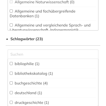
Allgemeine Naturwissenschaft (0)
Allgemeine und fachübergreifende
Datenbanken (1)
Allgemeine und vergleichende Sprach- und
Literaturwissenschaft. Indogermanistik.
Außereuropäische Sprachen und Literaturen (1)
Schlagwörter (23)
▲
Anglistik. Amerikanistik (0)
Archäologie (0)
Architektur, Bauingenieur- und
bibliophilie (1)
Vermessungswesen (0)
bibliothekskatalog (1)
Biologie, Biotechnologie (0)
buchgeschichte (4)
Buch- und Bibliothekswesen,
Informationswissenschaft (3)
deutschland (1)
Chemie und Pharmazie (0)
druckgeschichte (1)