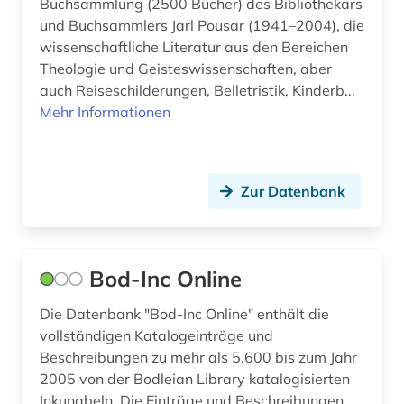
Buchsammlung (2500 Bücher) des Bibliothekars
Theologie und Religionswissenschaften (2)
und Buchsammlers Jarl Pousar (1941–2004), die
wissenschaftliche Literatur aus den Bereichen
Werkstoffwissenschaften und
Theologie und Geisteswissenschaften, aber
Fertigungstechnik (0)
auch Reiseschilderungen, Belletristik, Kinderb...
Wirtschaftswissenschaften (0)
Mehr Informationen
Wissenschaftskunde, Forschung, Hochschul-,
Museumswesen (1)
Zur Datenbank
Bod-Inc Online
Die Datenbank "Bod-Inc Online" enthält die
vollständigen Katalogeinträge und
Beschreibungen zu mehr als 5.600 bis zum Jahr
2005 von der Bodleian Library katalogisierten
Inkunabeln. Die Einträge und Beschreibungen