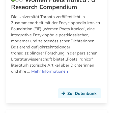
republikflucht (1)
Research Compendium
revolution 1848 (1)
Die Universität Toronto veröffentlicht in
rheinland-pfalz (1)
Zusammenarbeit mit der Encyclopaedia Iranica
Foundation (EIF) „Women Poets Iranica“, eine
romanistik (1)
integrative Enzyklopädie postklassischer,
moderner und zeitgenössischer Dichterinnen.
saarland (1)
Basierend auf jahrzehntelanger
transdisziplinärer Forschung in der persischen
sachsen (2)
Literaturwissenschaft bietet „Poets Iranica“
schnitzler (1)
literaturhistorische Artikel über Dichterinnen
und ihre ...
Mehr Informationen
schriftsteller (18)
schriftstellerin (2)
Zur Datenbank
schweden (2)
schweiz (4)