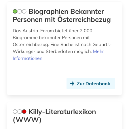
südafrika (1)
Biographien Bekannter
süddeutschland (1)
Personen mit Österreichbezug
südosteuropa (1)
Das Austria-Forum bietet über 2.000
Biogramme bekannter Personen mit
südtirol (1)
Österreichbezug. Eine Suche ist nach Geburts-,
tagebuch (2)
Wirkungs- und Sterbedaten möglich.
Mehr
Informationen
techniker (1)
theater (2)
Zur Datenbank
theologie (2)
tibet (1)
Killy-Literaturlexikon
tibetologie (1)
(WWW)
tod (1)