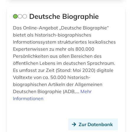
judentum (1)
Deutsche Biographie
judenvernichtung (1)
Das Online-Angebot „Deutsche Biographie“
jugendliteratur (2)
bietet als historisch-biographisches
Informationssystem strukturiertes lexikalisches
kanada (2)
Expertenwissen zu mehr als 800.000
Persönlichkeiten aus allen Bereichen des
karte (1)
öffentlichen Lebens im deutschen Sprachraum.
kinderliteratur (2)
Es umfasst zur Zeit (Stand: Mai 2020) digitale
Volltexte von ca. 50.000 historisch-
komintern (1)
biographischen Artikeln der Allgemeinen
Deutschen Biographie (ADB,...
Mehr
komponist (2)
Informationen
komponistin (1)
kongress (1)
Zur Datenbank
kriegsverbrechen (1)