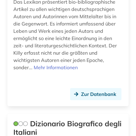
Das Lexikon präsentiert bio-bibliographische
tschechien (1)
Artikel zu allen wichtigen deutschsprachigen
Autoren und Autorinnen vom Mittelalter bis in
tänzer (1)
die Gegenwart. Es informiert umfassend über
türkei (1)
Leben und Werk eines jeden Autors und
ermöglicht so eine leichte Einordnung in den
ungarn (2)
zeit- und literaturgeschichtlichen Kontext. Der
Killy erfasst nicht nur die größten und
usa (3)
wichtigsten Autoren einer jeden Epoche,
verfolgung (1)
sonder...
Mehr Informationen
vertriebener (1)
verwaltungsbeamter (1)
Zur Datenbank
verwaltungswissenschaft (1)
volkskunde (1)
Dizionario Biografico degli
weibliche vertriebene (1)
Italiani