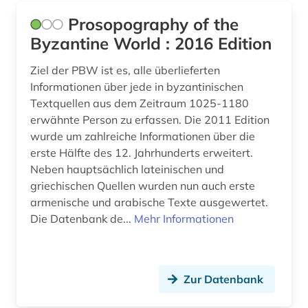
holocaust (2)
Prosopography of the
USA (2)
Byzantine World : 2016 Edition
indien (1)
Ungarn (3)
Ziel der PBW ist es, alle überlieferten
indologie (1)
Informationen über jede in byzantinischen
Textquellen aus dem Zeitraum 1025-1180
international (1)
erwähnte Person zu erfassen. Die 2011 Edition
iran (1)
wurde um zahlreiche Informationen über die
erste Hälfte des 12. Jahrhunderts erweitert.
irland (1)
Neben hauptsächlich lateinischen und
griechischen Quellen wurden nun auch erste
italien (1)
armenische und arabische Texte ausgewertet.
jainismus (1)
Die Datenbank de...
Mehr Informationen
jesus christus | religionsstifter (1)
journalistik (1)
Zur Datenbank
juden (3)