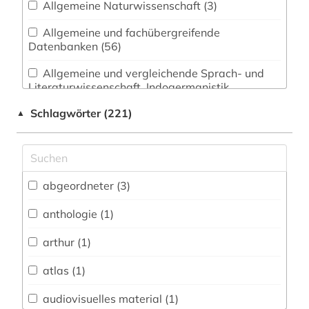
Allgemeine Naturwissenschaft (3)
Allgemeine und fachübergreifende
Datenbanken (56)
Allgemeine und vergleichende Sprach- und
Literaturwissenschaft. Indogermanistik.
Außereuropäische Sprachen und Literaturen (18)
Schlagwörter (221)
▲
Anglistik. Amerikanistik (14)
Archäologie (0)
Architektur, Bauingenieur- und
abgeordneter (3)
Vermessungswesen (1)
anthologie (1)
Biologie, Biotechnologie (2)
arthur (1)
Buch- und Bibliothekswesen,
Informationswissenschaft (1)
atlas (1)
Chemie und Pharmazie (1)
audiovisuelles material (1)