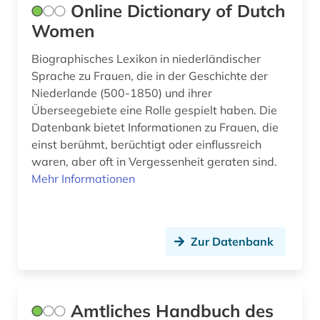
Online Dictionary of Dutch
Women
musik (1)
musiker (4)
Biographisches Lexikon in niederländischer
Sprache zu Frauen, die in der Geschichte der
musikerin (1)
Niederlande (500-1850) und ihrer
Überseegebiete eine Rolle gespielt haben. Die
musikgeschichte (1)
Datenbank bietet Informationen zu Frauen, die
einst berühmt, berüchtigt oder einflussreich
mythologie (1)
waren, aber oft in Vergessenheit geraten sind.
münchen (1)
Mehr Informationen
nachschlagewerk (2)
nationalsozialismus (3)
Zur Datenbank
natur (1)
naturwissenschaften (1)
Amtliches Handbuch des