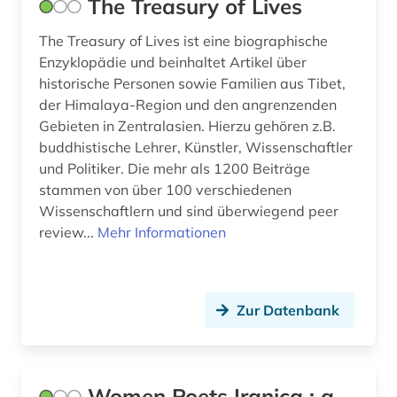
The Treasury of Lives
pfarrer (1)
physik (1)
The Treasury of Lives ist eine biographische
Enzyklopädie und beinhaltet Artikel über
picasso (1)
historische Personen sowie Familien aus Tibet,
der Himalaya-Region und den angrenzenden
polen (1)
Gebieten in Zentralasien. Hierzu gehören z.B.
buddhistische Lehrer, Künstler, Wissenschaftler
politik (3)
und Politiker. Die mehr als 1200 Beiträge
popmusik (2)
stammen von über 100 verschiedenen
Wissenschaftlern und sind überwiegend peer
portal (2)
review...
Mehr Informationen
preußen (1)
prosopografie (1)
Zur Datenbank
prosopographie (1)
protokoll (1)
Women Poets Iranica : a