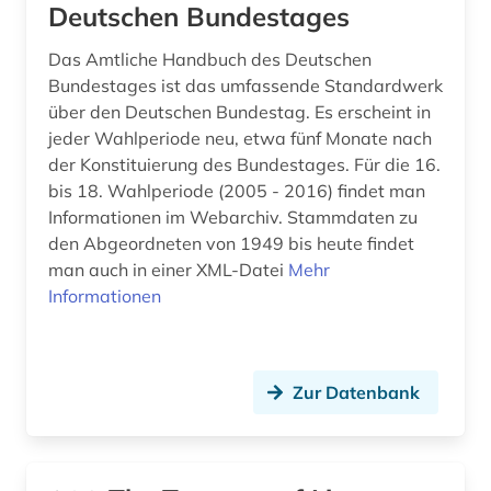
naturwissenschaftler (3)
Deutschen Bundestages
neuseeland (1)
Das Amtliche Handbuch des Deutschen
Bundestages ist das umfassende Standardwerk
niederlande (4)
über den Deutschen Bundestag. Es erscheint in
niederländisch (1)
jeder Wahlperiode neu, etwa fünf Monate nach
der Konstituierung des Bundestages. Für die 16.
nordrhein-westfalen (1)
bis 18. Wahlperiode (2005 - 2016) findet man
Informationen im Webarchiv. Stammdaten zu
norwegen (2)
den Abgeordneten von 1949 bis heute findet
man auch in einer XML-Datei
Mehr
okkupation (1)
Informationen
ortsgeschichte &amp;lt;fach&amp;gt; (1)
ostmitteleuropa (1)
Zur Datenbank
pablo (1)
partei (1)