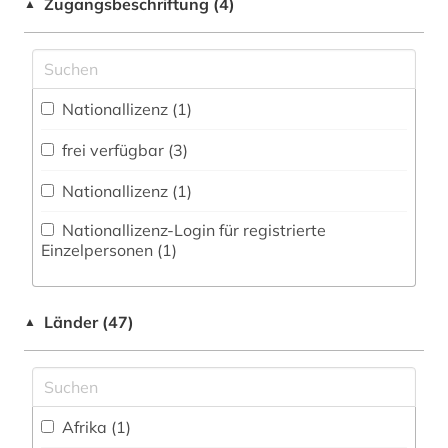
Zugangsbeschriftung (4)
▲
Theologie und Religionswissenschaften (7)
Zugriff vor Ort
deutschland &amp;lt ddr&amp;gt (1)
Werkstoffwissenschaften und
deutschland &amp;lt sowjetische
Fertigungstechnik (0)
zone&amp;gt (1)
Nationallizenz (1)
Wirtschaftswissenschaften (0)
deutschland &lt ddr &gt (1)
frei verfügbar (3)
Wissenschaftskunde, Forschung, Hochschul-,
Museumswesen (0)
deutschsprachiger raum (1)
Nationallizenz (1)
dokument (1)
Nationallizenz-Login für registrierte
Einzelpersonen (1)
dominikaner (1)
drittes reich (3)
Länder (47)
▲
dänemark (4)
ehemalige deutsche gebiete (1)
einrichtung (1)
Afrika (1)