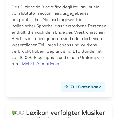
werkverzeichnis (2)
Das Dizionario Biografico degli Italiani ist ein
vom Istituto Treccani herausgegebenes
westfalen (1)
biographisches Nachschlagewerk in
italienischer Sprache, das verstorbene Personen
widerstand (1)
enthält, die nach dem Ende des Weströmischen
wissenschaftler (3)
Reiches in Italien geboren sind oder dort einen
wesentlichen Teil ihres Lebens und Wirkens
wolfgang amadeus (1)
verbracht haben. Geplant sind 110 Bände mit
ca. 40.000 Biographien und einem Umfang von
wörterbuch (22)
run...
Mehr Informationen
zwangsarbeit (1)
österreich (6)
Zur Datenbank
überlebender (1)
Lexikon verfolgter Musiker