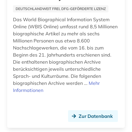
geschichte 1880-2000 (1)
Italien (1)
DEUTSCHLANDWEIT FREI, DFG-GEFÖRDERTE LIZENZ
geschichte 1900- (1)
Das World Biographical Information System
Kanada (1)
Online (WBIS Online) umfasst rund 8,5 Millionen
geschichte 1933-1945 (1)
Kroatien (1)
biographische Artikel zu mehr als sechs
Millionen Personen aus etwa 8.600
geschichte 1938-1945 (1)
Liechtenstein (1)
Nachschlagewerken, die vom 16. bis zum
geschichte 1941-1944 (1)
Beginn des 21. Jahrhunderts erschienen sind.
Niederlande (5)
Die enthaltenen biographischen Archive
geschichte 1945- (2)
Nordrhein-Westfalen (2)
berücksichtigen jeweils unterschiedliche
Sprach- und Kulturräume. Die folgenden
geschichte 1961-1989 (1)
Norwegen (2)
biographischen Archive werden ...
Mehr
Informationen
geschichte 500-1850 (1)
Oesterreich (6)
geschichte <1700-1824> (1)
Ostmitteleuropa (1)
geschichte anfänge - 1910 (1)
Zur Datenbank
Polen (3)
geschichtswissenschaft (2)
Rheinland-Pfalz (2)