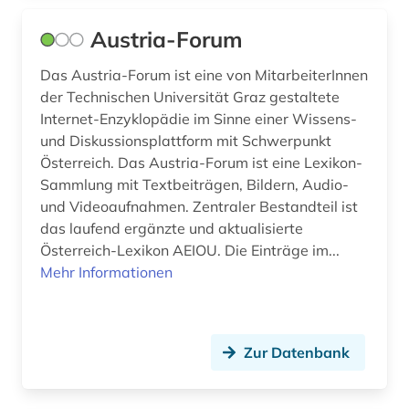
gesellschaftliche organisation (1)
Rumänien (1)
Austria-Forum
gesetzgebung (1)
Russland, Sowjetunion (1)
Das Austria-Forum ist eine von MitarbeiterInnen
der Technischen Universität Graz gestaltete
griechenland (1)
Saarland (1)
Internet-Enzyklopädie im Sinne einer Wissens-
großbritannien (1)
Sachsen (3)
und Diskussionsplattform mit Schwerpunkt
Österreich. Das Austria-Forum ist eine Lexikon-
grönland (1)
Schweden (2)
Sammlung mit Textbeiträgen, Bildern, Audio-
und Videoaufnahmen. Zentraler Bestandteil ist
h.f. grandjean (1)
Schweiz (3)
das laufend ergänzte und aktualisierte
hamburg (1)
Österreich-Lexikon AEIOU. Die Einträge im...
Slowakei (1)
Mehr Informationen
hessen (2)
Slowenien (2)
himalaja (1)
Spanien (1)
Zur Datenbank
hispanistik (1)
Suedosteuropa (1)
historische persönlichkeit (2)
Tschechische Republik (3)