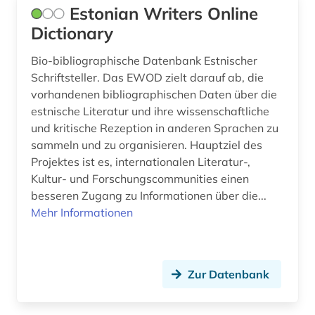
slowenien (2)
Estonian Writers Online
Dictionary
sorben (1)
Bio-bibliographische Datenbank Estnischer
soziologe (1)
Schriftsteller. Das EWOD zielt darauf ab, die
soziologie (1)
vorhandenen bibliographischen Daten über die
estnische Literatur und ihre wissenschaftliche
spanien (1)
und kritische Rezeption in anderen Sprachen zu
sammeln und zu organisieren. Hauptziel des
sport (1)
Projektes ist es, internationalen Literatur-,
Kultur- und Forschungscommunities einen
staat (1)
besseren Zugang zu Informationen über die...
staatsminister (1)
Mehr Informationen
statistik (1)
sänger (2)
Zur Datenbank
söderholm, kerstin | schriftstellerin (1)