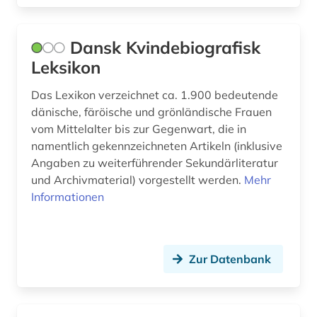
literatur (16)
Dansk Kvindebiografisk
literaturwissenschaft (6)
Leksikon
länderkunde (1)
Das Lexikon verzeichnet ca. 1.900 bedeutende
dänische, färöische und grönländische Frauen
malerei (1)
vom Mittelalter bis zur Gegenwart, die in
mathematik (1)
namentlich gekennzeichneten Artikeln (inklusive
Angaben zu weiterführender Sekundärliteratur
mediendidaktik (1)
und Archivmaterial) vorgestellt werden.
Mehr
Informationen
medienwissenschaft (1)
medizin (1)
mittelrhein-gebiet (1)
Zur Datenbank
mozart (1)
museen (1)