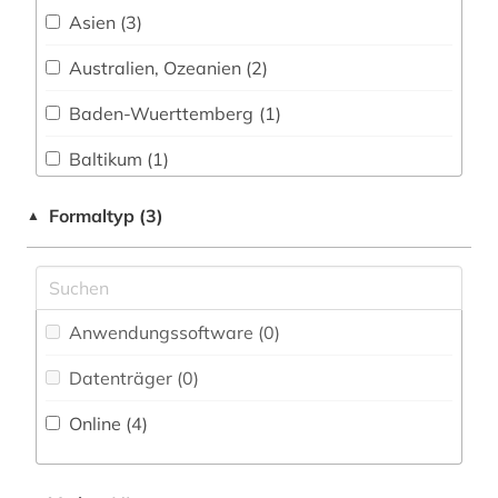
england (1)
Asien (3)
enzyklopädie (1)
Australien, Ozeanien (2)
estland (1)
Baden-Wuerttemberg (1)
evangelische kirchengeschichte (1)
Baltikum (1)
exil (1)
Bayern (5)
Formaltyp (3)
▲
film (2)
Berlin (2)
finnland (1)
Brandenburg (2)
Anwendungssoftware (0
)
flucht (1)
Byzantinisches Reich (1)
Datenträger (0
)
flüchtling (1)
China (2)
Online (4
)
frankfurt (1)
Daenemark (4)
frankreich (1)
Deutschland (28)