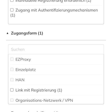
Individuelle Registrierung erforderlich (1)
Pädagogik (0)
byzanz (1)
Zugang mit Authentifizierungsmechanismen
Philosophie (1)
(1)
bühnenkünstler (2)
Physik (1)
chemie (3)
Zugangsform (1)
▲
Politologie (8)
china (1)
Psychologie (0)
commonwealth (1)
Rechtswissenschaft (1)
EZProxy
dannebrogsmænd (1)
Romanistik (12)
Einzelplatz
daten (1)
Slavistik (8)
HAN
deutsch (4)
Soziologie (3)
deutsche (1)
Link mit Registrierung (1)
Sport (2)
Organisations-Netzwerk / VPN
deutsches sprachgebiet (10)
Technik (0)
Shibboleth
deutschland (15)