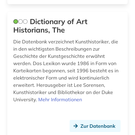
kultur (4)
Dictionary of Art
kulturwissenschaften (1)
Historians, The
kunst (4)
Die Datenbank verzeichnet Kunsthistoriker, die
kunstgeschichte (1)
in den wichtigsten Beschreibungen zur
Geschichte der Kunstgeschichte erwähnt
kunsthistoriker (1)
werden. Das Lexikon wurde 1986 in Form von
Karteikarten begonnen, seit 1996 besteht es in
künstler (5)
elektronischer Form und wird kontinuierlich
landeskunde (4)
erweitert. Herausgeber ist Lee Sorensen,
Kunsthistoriker und Bibliothekar an der Duke
landtag (1)
University.
Mehr Informationen
lehrmittel (1)
lexikon (7)
Zur Datenbank
liechtenstein (1)