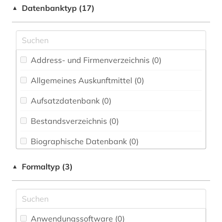
Datenbanktyp (17)
▲
Elektrotechnik, Elektronik, Nachrichtentechnik
(0)
Energietechnik (0)
Ethnologie (0)
Address- und Firmenverzeichnis (0
)
Geographie (0)
Allgemeines Auskunftmittel (0
)
Aufsatzdatenbank (0
Geowissenschaften (0)
)
Germanistik. Niederlandistik. Skandinavistik
Bestandsverzeichnis (0
)
(0)
Biographische Datenbank (0
)
Geschichte (0)
Buchhandelsverzeichnis (0
)
Formaltyp (3)
▲
Geschichte der Pädagogik und des
Bildungswesens (0)
Disziplinäre Forschungsdatenrepositorien (0
)
Gesundheitswissenschaften (0)
Disziplinäre Repositorien (0
)
Anwendungssoftware (0
)
Informatik (0)