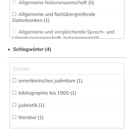
Allgemeine Naturwissenschaft (0)
Allgemeine und fachübergreifende
Datenbanken (1)
Allgemeine und vergleichende Sprach- und
Literaturwissenschaft. Indogermanistik.
Außereuropäische Sprachen und Literaturen (0)
Schlagwörter (4)
▲
Anglistik. Amerikanistik (0)
Archäologie (0)
Architektur, Bauingenieur- und
amerikanisches judentum (1)
Vermessungswesen (0)
bibliographie bis 1900 (1)
Biologie, Biotechnologie (0)
judaistik (1)
Buch- und Bibliothekswesen,
Informationswissenschaft (0)
literatur (1)
Chemie und Pharmazie (0)