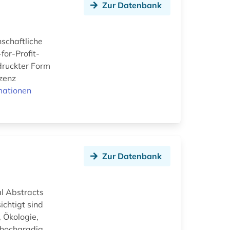
Zur Datenbank
nschaftliche
for-Profit-
druckter Form
izenz
mationen
Zur Datenbank
al Abstracts
ichtigt sind
, Ökologie,
 hochgradig