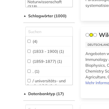
Naturwissenschaft
systematisier
(318)
Schlagwörter (1000)
Allgemeine und
▲
fachübergreifende
Datenbanken (2882)
Wil
Allgemeine und
vergleichende Sprach-
(4)
und
DEUTSCHLANDW
Literaturwissenschaft.
(1833 - 1900) (1)
Angeboten we
Indogermanistik.
Immunology &
Außereuropäische
(1859-1877) (1)
Sprachen und
Biophysics, 
Literaturen (819)
Chemistry So
. (1)
Agriculture,
Anglistik.
/ universitäts- und
Mehr Informa
Amerikanistik (746)
landesbibliothek
sachsen-anhalt (1)
Datenbanktyp (17)
Archäologie (322)
▲
100-1216 (1)
Architektur,
Bauingenieur- und