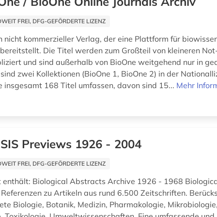
One / BioOne Online Journals Archiv
EIT FREI, DFG-GEFÖRDERTE LIZENZ
n nicht kommerzieller Verlag, der eine Plattform für biowisse
 bereitstellt. Die Titel werden zum Großteil von kleineren Not-
liziert und sind außerhalb von BioOne weitgehend nur in ge
s sind zwei Kollektionen (BioOne 1, BioOne 2) in der Nationall
ie insgesamt 168 Titel umfassen, davon sind 15...
Mehr Infor
SIS Previews 1926 - 2004
EIT FREI, DFG-GEFÖRDERTE LIZENZ
enthält: Biological Abstracts Archive 1926 - 1968 Biologic
Referenzen zu Artikeln aus rund 6.500 Zeitschriften. Berücks
ete Biologie, Botanik, Medizin, Pharmakologie, Mikrobiologie
e, Toxikologie, Umweltwissenschaften. Eine umfassende und