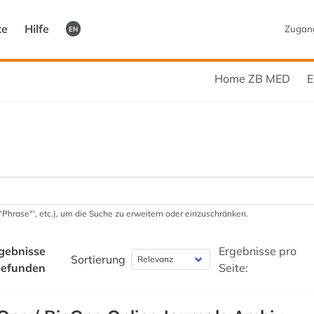
te
Hilfe
Zugan
EN
Home ZB MED
E
 '"Phrase"', etc.), um die Suche zu erweitern oder einzuschränken.
gebnisse
Ergebnisse pro
Sortierung
gefunden
Seite: