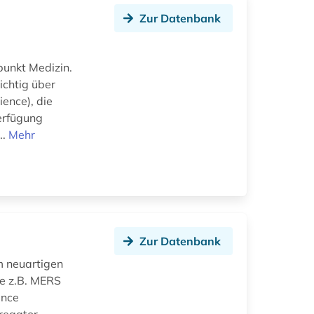
Zur Datenbank
punkt Medizin.
ichtig über
ence), die
Verfügung
..
Mehr
Zur Datenbank
m neuartigen
e z.B. MERS
ence