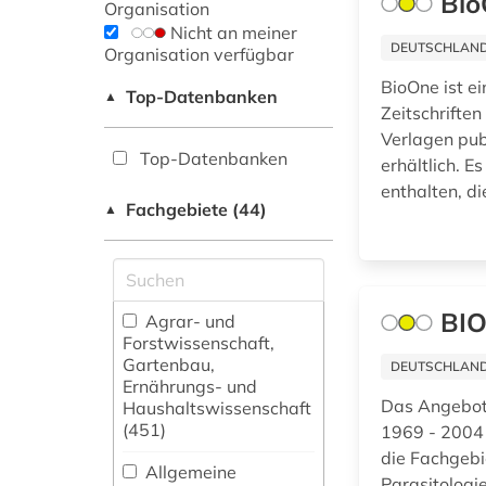
Bio
Organisation
Nicht an meiner
DEUTSCHLANDW
Organisation verfügbar
BioOne ist ei
Top-Datenbanken
▲
Zeitschriften
Verlagen pub
Top-Datenbanken
erhältlich. E
enthalten, d
Fachgebiete (44)
▲
BIO
Agrar- und
Forstwissenschaft,
Gartenbau,
DEUTSCHLANDW
Ernährungs- und
Das Angebot 
Haushaltswissenschaft
(451)
1969 - 2004 
die Fachgebi
Allgemeine
Parasitologi