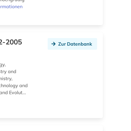
ormationen
32-2005
Zur Datenbank
gy,
stry and
istry,
echnology and
nd Evolut...