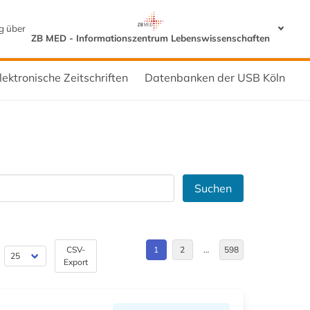
g über
ZB MED - Informationszentrum Lebenswissenschaften
lektronische Zeitschriften
Datenbanken der USB Köln
Suchen
CSV-
1
2
…
598
Export