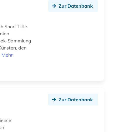
Zur Datenbank
h Short Title
nnien
-Book-Sammlung
Künsten, den
.
Mehr
Zur Datenbank
cience
on