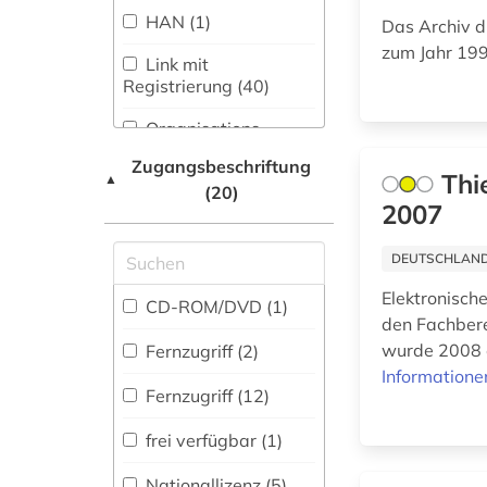
1948-1980 (1)
HAN (1)
Das Archiv d
Musikwissenschaft
(523)
zum Jahr 19
1948-1992 (1)
Link mit
Registrierung (40)
Natur- und
1963-1965 (2)
Umweltschutz (218)
Organisations-
Netzwerk / VPN (3)
1968 (1)
Pädagogik (436)
Zugangsbeschriftung
Thi
▲
(20)
1980-1989 (1)
Shibboleth
Philosophie (471)
2007
20. jahrhundert (5)
Zugriff vor Ort (7)
Physik (310)
DEUTSCHLANDW
20.jahrhundert (1)
Politologie (1075)
Elektronische
CD-ROM/DVD (1)
den Fachbere
2003> (1)
Psychologie (347)
wurde 2008 a
Fernzugriff (2)
3d-gebäudemodelle
Informatione
Rechtswissenschaft
(1)
Fernzugriff (12)
(1537)
3d-karte (1)
frei verfügbar (1)
Romanistik (549)
3d-möbelmodelle (1)
Nationallizenz (5)