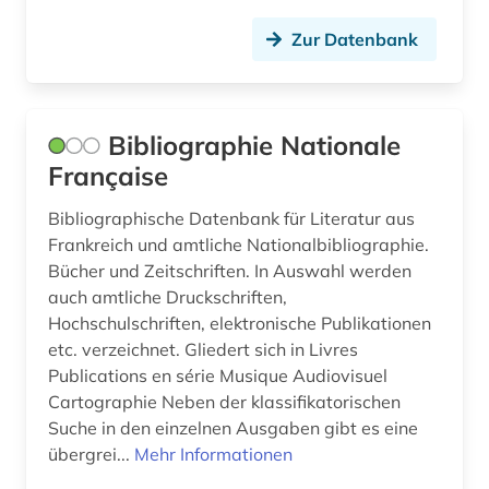
deutsch (1)
Ungarn (4)
Zur Datenbank
deutsches reich (1)
deutsches sprachgebiet (1)
Bibliographie Nationale
deutschland (7)
Française
digitalisat (1)
Bibliographische Datenbank für Literatur aus
digitalisierung (1)
Frankreich und amtliche Nationalbibliographie.
Bücher und Zeitschriften. In Auswahl werden
diplomatie (1)
auch amtliche Druckschriften,
diplomatische beziehungen (1)
Hochschulschriften, elektronische Publikationen
etc. verzeichnet. Gliedert sich in Livres
dissertation (2)
Publications en série Musique Audiovisuel
Cartographie Neben der klassifikatorischen
dokumentlieferung (1)
Suche in den einzelnen Ausgaben gibt es eine
übergrei...
Mehr Informationen
dominikaner (1)