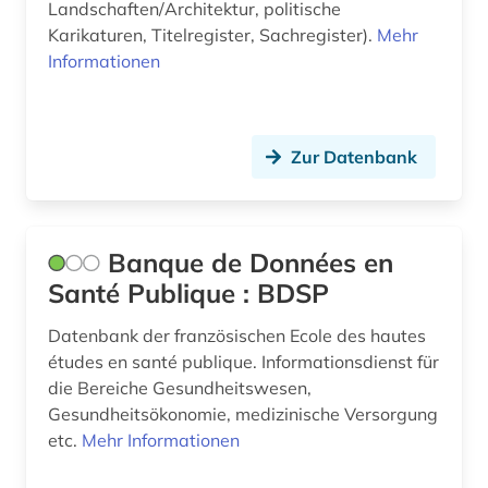
Landschaften/Architektur, politische
film (1)
Karikaturen, Titelregister, Sachregister).
Mehr
Informationen
finnland (1)
firma (1)
firmeninformation (1)
Zur Datenbank
flugschrift (2)
formulare (1)
Banque de Données en
Santé Publique : BDSP
forschung (2)
fotografie (1)
Datenbank der französischen Ecole des hautes
études en santé publique. Informationsdienst für
frankeich (1)
die Bereiche Gesundheitswesen,
Gesundheitsökonomie, medizinische Versorgung
frankreich (90)
etc.
Mehr Informationen
frankreich <nord> (1)