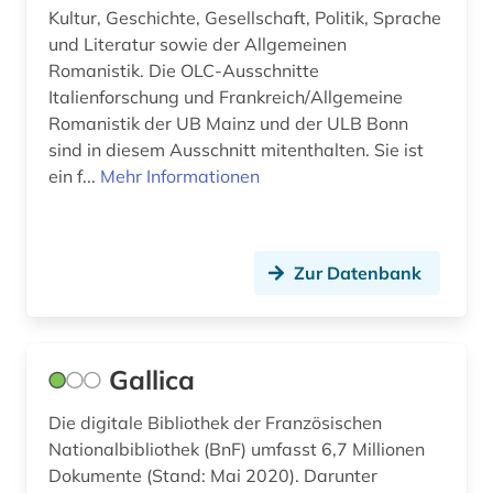
kultur (3)
Kultur, Geschichte, Gesellschaft, Politik, Sprache
und Literatur sowie der Allgemeinen
kulturerbe (2)
Romanistik. Die OLC-Ausschnitte
Italienforschung und Frankreich/Allgemeine
kulturgeschichte (1)
Romanistik der UB Mainz und der ULB Bonn
kulturwissenschaften (17)
sind in diesem Ausschnitt mitenthalten. Sie ist
ein f...
Mehr Informationen
kunst (4)
kunstgeschichte (2)
Zur Datenbank
kunstmarkt (1)
kunstrichtung (1)
kunstsammlung (1)
Gallica
kunstvermittlung (1)
Die digitale Bibliothek der Französischen
Nationalbibliothek (BnF) umfasst 6,7 Millionen
kunstzeitschrift (1)
Dokumente (Stand: Mai 2020). Darunter