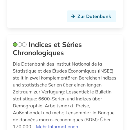
drama (3)
dreyfus-affäre (1)
Zur Datenbank
druckgraphik (1)
druckwerk (1)
Indices et Séries
dänemark (1)
Chronologiques
elektrizität (1)
Die Datenbank des Institut National de la
Statistique et des Études Économiques (INSEE)
elektrizitätsmarkt (1)
stellt in zwei komplementären Bereichen Indizes
und statistische Serien über einen langen
elektronische bibliothek (2)
Zeitraum zur Verfügung: Lessentiel: le Bulletin
elektronische ressource (1)
statistique: 6600-Serien und Indizes über
Demographie, Arbeitsmarkt, Preise,
elektronische zeitschrift (1)
Außenhandel und mehr; Lensemble : la Banque
de données macro-économiques (BDM): Über
elektronisches buch (3)
170 000...
Mehr Informationen