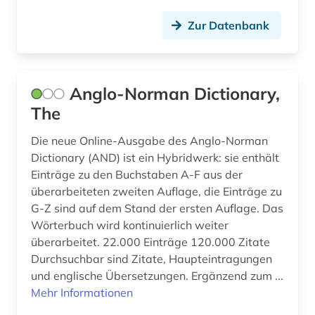
geschichte 1600 - 2000 (1)
Zur Datenbank
geschichte 1600-1700 (2)
geschichte 1606-1935 (1)
Anglo-Norman Dictionary,
geschichte 1700-1800 (1)
The
geschichte 1741 - 1927 (1)
Die neue Online-Ausgabe des Anglo-Norman
Dictionary (AND) ist ein Hybridwerk: sie enthält
geschichte 1751-1772 (1)
Einträge zu den Buchstaben A-F aus der
überarbeiteten zweiten Auflage, die Einträge zu
geschichte 1789-1870 (1)
G-Z sind auf dem Stand der ersten Auflage. Das
geschichte 1791-1901 (1)
Wörterbuch wird kontinuierlich weiter
überarbeitet. 22.000 Einträge 120.000 Zitate
geschichte 1800-1950 (1)
Durchsuchbar sind Zitate, Haupteintragungen
und englische Übersetzungen. Ergänzend zum ...
geschichte 1827-1923 (1)
Mehr Informationen
geschichte 1839-1855 (1)