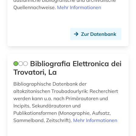
ausführliche bibliografische und archivalische
chemie (1)
Sachsen (1)
Quellennachweise.
Mehr Informationen
chrétien de troyes (1)
Schweden (5)
comédie française (1)
Schweiz (13)
Zur Datenbank
constance-marie de *1767-1845* (1)
Skandinavien (1)
corneille (1)
Slowakei (2)
Bibliografia Elettronica dei
croÿ (1)
Spanien (9)
Trovatori, La
daguerreotypie (1)
Suedamerika (1)
Bibliographische Datenbank der
dauphiné (1)
altokzitanischen Troubadourlyrik: Recherchiert
Tschechische Republik (3)
werden kann u.a. nach Primärautoren und
debatte (1)
Tuerkei (1)
Incipits, Sekundärautoren und
Publikationsformen (Monographie, Aufsatz,
demographie (1)
USA (8)
Sammelband, Zeitschrift).
Mehr Informationen
denkmal (1)
Ukraine (1)