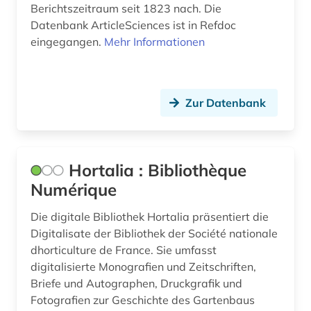
Italien (18)
Berichtszeitraum seit 1823 nach. Die
Datenbank ArticleSciences ist in Refdoc
bibliothèque nationale de france (1)
Japan (2)
eingegangen.
Mehr Informationen
bild (1)
Kanada (3)
bildbeschreibung (1)
Korea (1)
Zur Datenbank
bilddatenbank (2)
Lettland (1)
bildung (1)
Liechtenstein (1)
Hortalia : Bibliothèque
biografie (1)
Luxemburg (3)
Numérique
biografin (1)
Malta (1)
Die digitale Bibliothek Hortalia präsentiert die
biographie (1)
Mittelamerika (2)
Digitalisate der Bibliothek der Société nationale
dhorticulture de France. Sie umfasst
blogportal (1)
Monaco (2)
digitalisierte Monografien und Zeitschriften,
brandenburg (1)
Briefe und Autographen, Druckgrafik und
Niederlande (6)
Fotografien zur Geschichte des Gartenbaus