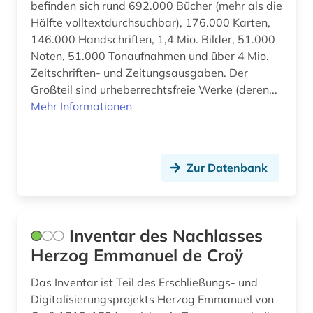
befinden sich rund 692.000 Bücher (mehr als die
künstler (1)
Hälfte volltextdurchsuchbar), 176.000 Karten,
künstlerbiografie (1)
146.000 Handschriften, 1,4 Mio. Bilder, 51.000
Noten, 51.000 Tonaufnahmen und über 4 Mio.
künstlerische technik (1)
Zeitschriften- und Zeitungsausgaben. Der
Großteil sind urheberrechtsfreie Werke (deren...
landesgeschichte frankreich (1)
Mehr Informationen
landeskunde (10)
lexikon (1)
Zur Datenbank
libanon (1)
lieferbares buch (2)
Inventar des Nachlasses
linguistik (1)
Herzog Emmanuel de Croÿ
literatur (14)
Das Inventar ist Teil des Erschließungs- und
literaturkritik (1)
Digitalisierungsprojekts Herzog Emmanuel von