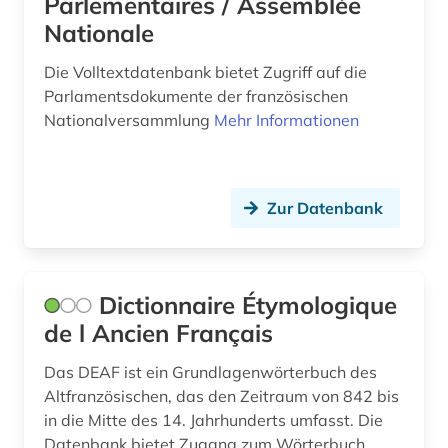
Parlementaires / Assemblée
italienisch (2)
Nationale
jansenismus (1)
Die Volltextdatenbank bietet Zugriff auf die
jean (1)
Parlamentsdokumente der französischen
Nationalversammlung
Mehr Informationen
josephinische landesaufnahme (1)
juden (2)
judentum (1)
Zur Datenbank
judenvernichtung (1)
karikatur (1)
Dictionnaire Étymologique
de l Ancien Français
karte (1)
katalog (3)
Das DEAF ist ein Grundlagenwörterbuch des
Altfranzösischen, das den Zeitraum von 842 bis
klassische philologie (1)
in die Mitte des 14. Jahrhunderts umfasst. Die
Datenbank bietet Zugang zum Wörterbuch