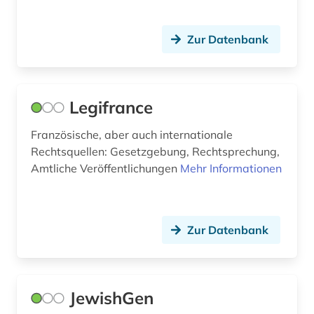
geschichte 1870-1940 (1)
Zur Datenbank
geschichte 1940-1945 (1)
geschichte 1945 - (1)
Legifrance
geschichte 1945-1960 (1)
Französische, aber auch internationale
geschichte 1981-1995 (1)
Rechtsquellen: Gesetzgebung, Rechtsprechung,
geschichte 2017 (1)
Amtliche Veröffentlichungen
Mehr Informationen
geschichte 800-1121 (1)
geschichte 888-998 (1)
Zur Datenbank
geschichte anfänge – 1226 (1)
geschichte des theater (1)
JewishGen
gesellschaft (3)