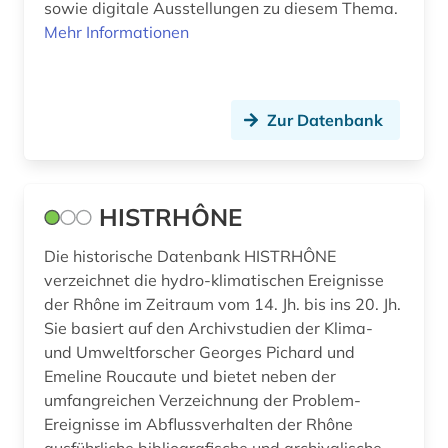
bretagne (1)
sowie digitale Ausstellungen zu diesem Thema.
Nordamerika (2)
Mehr Informationen
briefsammlung (1)
Norwegen (3)
buch (1)
Oesterreich (13)
Zur Datenbank
buchdruck (1)
Ostasien (2)
buchgeschichte (1)
Osteuropa (2)
buchhandel (3)
HISTRHÔNE
Palaestina (1)
buchmalerei (1)
Die historische Datenbank HISTRHÔNE
Polen (8)
verzeichnet die hydro-klimatischen Ereignisse
buchwissenschaft (2)
Portugal (6)
der Rhône im Zeitraum vom 14. Jh. bis ins 20. Jh.
Sie basiert auf den Archivstudien der Klima-
calderón (1)
Roemisches Reich (1)
und Umweltforscher Georges Pichard und
calvinismus (1)
Emeline Roucaute und bietet neben der
Rumänien (3)
umfangreichen Verzeichnung der Problem-
carl de (1)
Russland, Sowjetunion (5)
Ereignisse im Abflussverhalten der Rhône