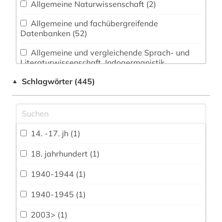
Allgemeine Naturwissenschaft (2)
Allgemeine und fachübergreifende
Datenbanken (52)
Allgemeine und vergleichende Sprach- und
Literaturwissenschaft. Indogermanistik.
Außereuropäische Sprachen und Literaturen (3)
Schlagwörter (445)
▲
Anglistik. Amerikanistik (2)
Archäologie (6)
Architektur, Bauingenieur- und
14. -17. jh (1)
Vermessungswesen (3)
18. jahrhundert (1)
Biologie, Biotechnologie (0)
1940-1944 (1)
Buch- und Bibliothekswesen,
Informationswissenschaft (9)
1940-1945 (1)
Chemie und Pharmazie (1)
2003> (1)