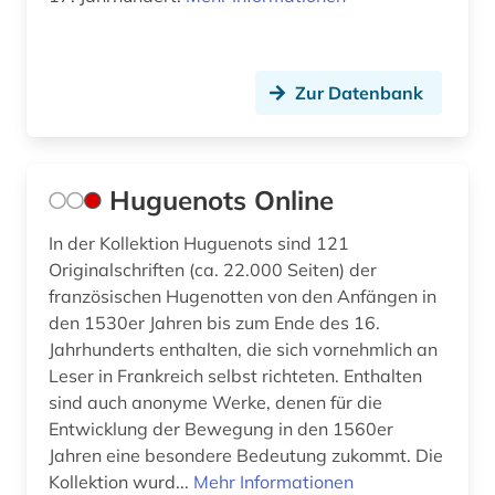
marseille (1)
medien (1)
Zur Datenbank
medienkonsum (1)
medienwissenschaft (9)
Huguenots Online
medizinische versorgung (1)
In der Kollektion Huguenots sind 121
mediävistik (1)
Originalschriften (ca. 22.000 Seiten) der
memorbuch (1)
französischen Hugenotten von den Anfängen in
den 1530er Jahren bis zum Ende des 16.
metropolitan museum of art (1)
Jahrhunderts enthalten, die sich vornehmlich an
Leser in Frankreich selbst richteten. Enthalten
michel (1)
sind auch anonyme Werke, denen für die
michel eyquem de (1)
Entwicklung der Bewegung in den 1560er
Jahren eine besondere Bedeutung zukommt. Die
migration (1)
Kollektion wurd...
Mehr Informationen