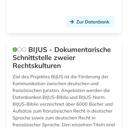
elsass (1)
emmanuel de *1718-1784* (1)
Zur Datenbank
energie (1)
energiemarkt (1)
BIJUS - Dokumentarische
entscheidungen (2)
Schnittstelle zweier
entscheidungsfindung (1)
Rechtskulturen
enzyklopädie (7)
Ziel des Projektes BIJUS ist die Förderung der
Kommunikation zwischen deutschen und
erster weltkrieg (4)
französischen Juristen. Angeboten werden die
Datenbanken BIJUS-Biblio und BIJUS-Norm.
ethnische gruppe (1)
BIJUS-Biblio verzeichnet über 6000 Bücher und
ethnische identität (1)
Aufsätze zum französischen Recht in deutscher
Sprache sowie zum deutschen Recht in
ethnologie (1)
französischer Sprache. Den einzelnen Titeln sind