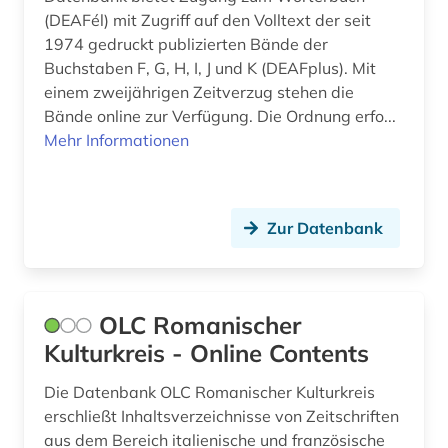
klimawandel (1)
(DEAFél) mit Zugriff auf den Volltext der seit
1974 gedruckt publizierten Bände der
kloster (1)
Buchstaben F, G, H, I, J und K (DEAFplus). Mit
kollaboration (2)
einem zweijährigen Zeitverzug stehen die
Bände online zur Verfügung. Die Ordnung erfo...
kolonialismus (2)
Mehr Informationen
kommentare (2)
komödie (1)
Zur Datenbank
konkordanz (1)
konstrukteur (1)
OLC Romanischer
korpus (1)
Kulturkreis - Online Contents
korrespondenz (1)
Die Datenbank OLC Romanischer Kulturkreis
kritik (1)
erschließt Inhaltsverzeichnisse von Zeitschriften
aus dem Bereich italienische und französische