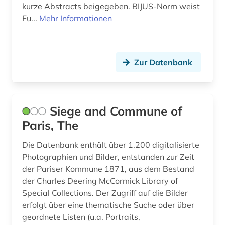
kurze Abstracts beigegeben. BIJUS-Norm weist
etymologie (2)
Fu...
Mehr Informationen
europa (6)
europäische union (1)
Zur Datenbank
exlibris (1)
exponat (2)
Siege and Commune of
fachdidaktik (4)
Paris, The
fernsehen (1)
Die Datenbank enthält über 1.200 digitalisierte
feuilleton (1)
Photographien und Bilder, entstanden zur Zeit
der Pariser Kommune 1871, aus dem Bestand
fid geschichtswissenschaft (1)
der Charles Deering McCormick Library of
Special Collections. Der Zugriff auf die Bilder
fid nahost-, nordafrika- und islamstudien (1)
erfolgt über eine thematische Suche oder über
fid ost-, ostmittel- und südosteuropa (1)
geordnete Listen (u.a. Portraits,