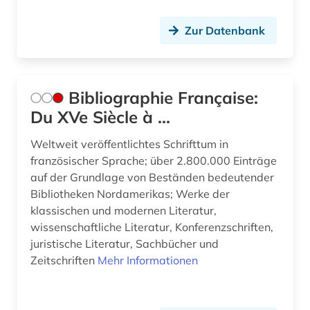
frankreich zeitung (1)
Zur Datenbank
franziszeische landesaufnahme (1)
franziszeischer kataster (1)
Bibliographie Française:
französisch (32)
Du XVe Siècle à ...
französische landesgeschichte (1)
Weltweit veröffentlichtes Schrifttum in
französische literatur (3)
französischer Sprache; über 2.800.000 Einträge
auf der Grundlage von Beständen bedeutender
französische revolution (2)
Bibliotheken Nordamerikas; Werke der
klassischen und modernen Literatur,
französisches sprachgebiet (3)
wissenschaftliche Literatur, Konferenzschriften,
françois (1)
juristische Literatur, Sachbücher und
Zeitschriften
Mehr Informationen
frauenforschung (1)
galloromanisch (1)