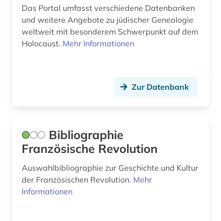
Das Portal umfasst verschiedene Datenbanken
gesetze (1)
und weitere Angebote zu jüdischer Genealogie
weltweit mit besonderem Schwerpunkt auf dem
gesetzessammlungen (1)
Holocaust.
Mehr Informationen
gesetzestexte (2)
gesetzgebung (1)
Zur Datenbank
gesundheit (1)
gesundheitsfürsorge (1)
Bibliographie
gesundheitswesen (1)
Französische Revolution
gesundheitsökonomie (1)
Auswahlbibliographie zur Geschichte und Kultur
gotik (1)
der Französischen Revolution.
Mehr
Informationen
grabung (1)
grafik (1)