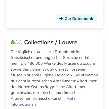
minderheitenfrage (1)
mittelalter (4)
Zur Datenbank
mittelfranzösisch (1)
mitterrand (1)
Collections / Louvre
molière (1)
Die täglich aktualisierte Datenbank in
monaco (1)
französischer und englischer Sprache enthält
mehr als 480.000 Werke des Musée du Louvre
montaigne (1)
sowie des administrativ angeschlossenen
mundart (1)
Musée National Eugène-Delacroix. Sie stammen
aus acht kuratorischen Abteilungen: Altertümer
museum (2)
des Nahen Ostens ägyptische Altertümer
griechische, etruskische und römische
musik (1)
Altertümer islamische Kunst ...
Mehr
Informationen
nachrichten (1)