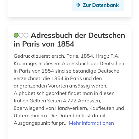
Zur Datenbank
galloromanistik (29)
gechichte (1)
geisteswissenschaft (1)
Adressbuch der Deutschen
in Paris von 1854
geisteswissenschaften (1)
Gedruckt zuerst ersch. Paris, 1854. Hrsg.: F.A.
genealogie (2)
Kronauge. In diesem Adressbuch der Deutschen
in Paris von 1854 sind selbständige Deutsche
geographie (1)
verzeichnet, die 1854 in Paris und den
germanistik (1)
angrenzenden Vororten ansässig waren.
Alphabetisch geordnet findet man in diesen
geschichte (24)
frühen Gelben Seiten 4.772 Adressen,
überwiegend von Handwerkern, Kaufleuten und
geschichte &lt;1530-1600&gt; (1)
Unternehmern. Die Datenbank ist damit
geschichte 1350-1870 (1)
Ausgangspunkt für pr...
Mehr Informationen
geschichte 1500-2014 (1)