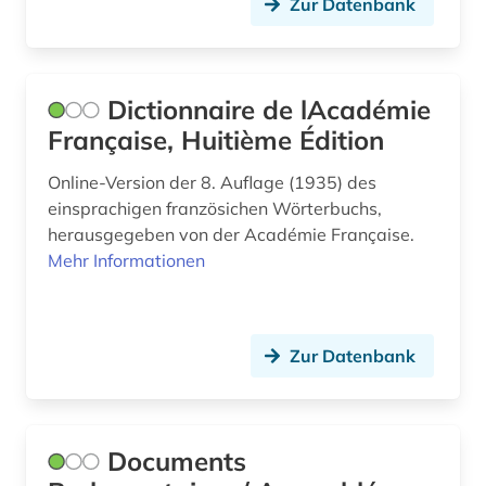
Zur Datenbank
holocaust (1)
hugenotten (1)
Dictionnaire de lAcadémie
iberoromanistik (2)
Française, Huitième Édition
indochina (1)
Online-Version der 8. Auflage (1935) des
einsprachigen französichen Wörterbuchs,
institutionen (1)
herausgegeben von der Académie Française.
Mehr Informationen
internationales recht (1)
inventar (1)
italia (1)
Zur Datenbank
italianistik (4)
italien (3)
Documents