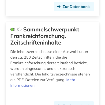
Zur Datenbank
grammatik (3)
grenzüberschreitende kooperation (1)
großbritannien (1)
Sammelschwerpunkt
Frankreichforschung.
großbrittanien (1)
Zeitschrifteninhalte
handelsrecht (1)
Die Inhaltsverzeichnisse einer Auswahl unter
handschrift (1)
den ca. 250 Zeitschriften, die die
Frankreichforschung derzeit laufend bezieht,
heimatkunde (1)
werden eingescannt und elektronisch
veröffentlicht. Die Inhaltsverzeichnisse stehen
hennin (1)
als PDF-Dateien zur Verfügung.
Mehr
Informationen
heraldik (1)
hispanistik (2)
historische sprachwissenschaft (1)