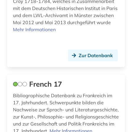
Croÿ 1718-1784, welches in Zusammenarbeit
literaturwissenschaft (20)
mit dem Deutschen Historischen Institut in Paris
und dem LWL-Archivamt in Münster zwischen
lorraine (1)
Mai 2012 und Mai 2013 durchgeführt wurde
lothringen (3)
Mehr Informationen
louvre (2)
lusitanistik (1)
Zur Datenbank
luxemburg (1)
ländername (1)
French 17
malerei (3)
Bibliographische Datenbank zu Frankreich im
marke (1)
17. Jahrhundert. Schwerpunkte bilden die
Nachweise zur Sprach- und Literaturgeschichte,
markt (3)
zur Kunst-, Philosophie- und Religionsgeschichte
und zur Gesellschaft und Politik Frankreichs im
marokko (1)
17. Jahrhundert.
Mehr Informationen