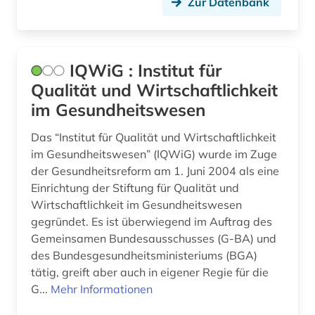
Zur Datenbank
bertolt / werke (2)
beruf (1)
IQWiG : Institut für
berufe (1)
Qualität und Wirtschaftlichkeit
im Gesundheitswesen
berufliche fortbildung (1)
Das “Institut für Qualität und Wirtschaftlichkeit
berufsausbildung (1)
im Gesundheitswesen” (IQWiG) wurde im Zuge
berufsbildung (3)
der Gesundheitsreform am 1. Juni 2004 als eine
Einrichtung der Stiftung für Qualität und
berufseinstieg (1)
Wirtschaftlichkeit im Gesundheitswesen
gegründet. Es ist überwiegend im Auftrag des
berufsforschung (1)
Gemeinsamen Bundesausschusses (G-BA) und
des Bundesgesundheitsministeriums (BGA)
berufsschule (1)
tätig, greift aber auch in eigener Regie für die
berufsstrategie (1)
G...
Mehr Informationen
berusbildungssystem (1)