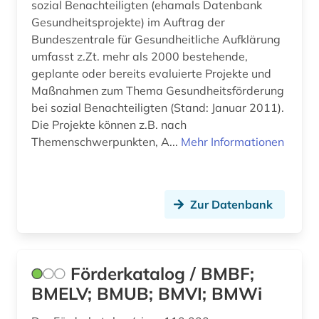
amerikanistik (1)
sozial Benachteiligten (ehamals Datenbank
Oesterreich (102)
Gesundheitsprojekte) im Auftrag der
amman (1)
Bundeszentrale für Gesundheitliche Aufklärung
Ostasien (2)
umfasst z.Zt. mehr als 2000 bestehende,
amt (1)
geplante oder bereits evaluierte Projekte und
Osteuropa (10)
Maßnahmen zum Thema Gesundheitsförderung
amtliche bekanntmachung (1)
bei sozial Benachteiligten (Stand: Januar 2011).
Ostmitteleuropa (3)
amtliche publikation (1)
Die Projekte können z.B. nach
Palaestina (1)
Themenschwerpunkten, A...
Mehr Informationen
amtsblatt (2)
Polen (27)
amtsgericht (1)
Portugal (4)
Zur Datenbank
amtsträger (1)
Rheinland-Pfalz (8)
analysen (1)
Roemisches Reich (1)
anarchosyndikalismus (1)
Förderkatalog / BMBF;
Rumänien (5)
BMELV; BMUB; BMVI; BMWi
anatomie (1)
Russland, Sowjetunion (17)