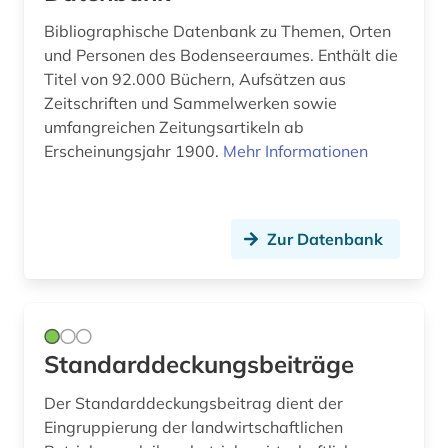
asyl (1)
Bibliographische Datenbank zu Themen, Orten
und Personen des Bodenseeraumes. Enthält die
asylbewerber (1)
Titel von 92.000 Büchern, Aufsätzen aus
Zeitschriften und Sammelwerken sowie
asylrecht (4)
umfangreichen Zeitungsartikeln ab
asylverfahren (1)
Erscheinungsjahr 1900.
Mehr Informationen
atlas (8)
audiovisuelles material (1)
Zur Datenbank
aufenthaltsrecht (2)
aufführung (1)
aufführungsgeschichte deutschland 1770-
Standarddeckungsbeiträge
1830 (1)
Der Standarddeckungsbeitrag dient der
aufführungsmaterial (2)
Eingruppierung der landwirtschaftlichen