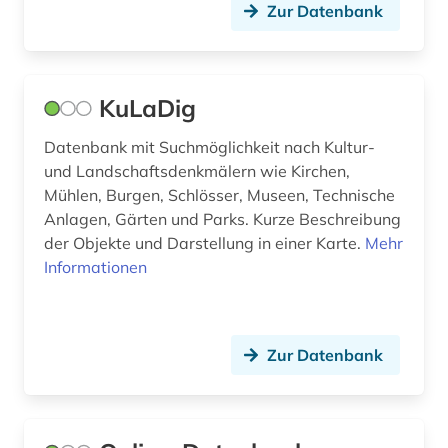
Zur Datenbank
bargheer (1)
bartensleben <familie> (1)
bat-wert (1)
KuLaDig
bau (1)
Datenbank mit Suchmöglichkeit nach Kultur-
und Landschaftsdenkmälern wie Kirchen,
bau- und raumordnungsgesetz 1998 (1)
Mühlen, Burgen, Schlösser, Museen, Technische
Anlagen, Gärten und Parks. Kurze Beschreibung
bauabrechnung (1)
der Objekte und Darstellung in einer Karte.
Mehr
bauakademie (1)
Informationen
bauausführung (1)
baubetrieb (2)
Zur Datenbank
baugerät (1)
bauhandwerk (1)