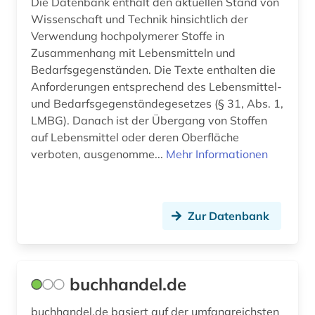
Die Datenbank enthält den aktuellen Stand von
arbeiterin (1)
Wissenschaft und Technik hinsichtlich der
Verwendung hochpolymerer Stoffe in
arbeitgeberverband (1)
Zusammenhang mit Lebensmitteln und
arbeitnehmervertretung (1)
Bedarfsgegenständen. Die Texte enthalten die
Anforderungen entsprechend des Lebensmittel-
arbeitplatz (1)
und Bedarfsgegenständegesetzes (§ 31, Abs. 1,
LMBG). Danach ist der Übergang von Stoffen
arbeitsförderung (1)
auf Lebensmittel oder deren Oberfläche
verboten, ausgenomme...
Mehr Informationen
arbeitsgerichtsgesetz (1)
arbeitshilfen (1)
arbeitslosigkeit (2)
Zur Datenbank
arbeitsmarkt (2)
arbeitsmarktforschung (1)
buchhandel.de
arbeitsmarktpolitik (1)
buchhandel.de basiert auf der umfangreichsten