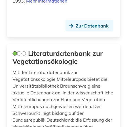
1993.
Mehr Informationen
bayerisch-schwaben (1)
bayerische staatsbibliothek (1)
Zur Datenbank
bayern (8)
bbes (1)
Literaturdatenbank zur
bbg (1)
Vegetationsökologie
bda-preis (1)
Mit der Literaturdatenbank zur
beamtenrecht (11)
Vegetationsökologie Mitteleuropas bietet die
Universitätsbibliothek Braunschweig eine
beamtenversorgungsgesetz (1)
aktuelle Datenbank an, in der wissenschaftliche
Veröffentlichungen zur Flora und Vegetation
beamter (2)
Mitteleuropas nachgewiesen werden. Der
beamtstg (1)
Schwerpunkt liegt bislang auf der
Bundesrepublik Deutschland; die Erfassung der
beamtvg (1)
einschlägigen Veröffentlichungen über