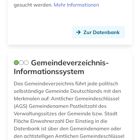
gesucht werden.
Mehr Informationen
baumkrankheiten (1)
baumschäden (1)
baumschädlinge (1)
Zur Datenbank
bauordnung (1)
bauordnungsrecht (6)
Gemeindeverzeichnis-
Informationssystem
bauphysik (1)
bauplanung (1)
Das Gemeindeverzeichnis führt jede politisch
selbständige Gemeinde Deutschlands mit den
baupreis (1)
Merkmalen auf: Amtlicher Gemeindeschlüssel
(AGS) Gemeindenamen Postleitzahl des
bauprodukt (3)
Verwaltungssitzes der Gemeinde bzw. Stadt
Fläche Einwohnerzahl Der Einstieg in die
baurecht (13)
Datenbank ist über den Gemeindenamen oder
bausanierung (1)
den achtstelligen Amtlichen Gemeindeschlüssel