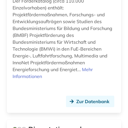
Der Förderkatalog (circa 110.000
and criticism (1)
Einzelvorhaben) enthält:
Saarland (4)
angestellter (1)
Projektfördermaßnahmen, Forschungs- und
Sachsen (10)
Entwicklungsaufträgen sowie Studien des
anglistik (2)
Bundesministeriums für Bildung und Forschung
Sachsen-Anhalt (4)
(BMBF) Projektförderung des
anlagenbau (2)
Bundesministeriums für Wirtschaft und
Schleswig-Holstein (7)
Technologie (BMWi) in den FuE-Bereichen
anlagensicherheit (1)
Energie-, Luftfahrtforschung, Multimedia und
Schweden (8)
anne frank (1)
InnoNet Projektfördermaßnahmen
Schweiz (72)
Energieforschung und Energiet...
Mehr
annotierte sprachdatenbank (1)
Informationen
Serbien (4)
anorganik (1)
Skandinavien (1)
anpassung (1)
Zur Datenbank
Slowakei (5)
anschrift (1)
Slowenien (4)
ansichtspostkarte (1)
Spanien (9)