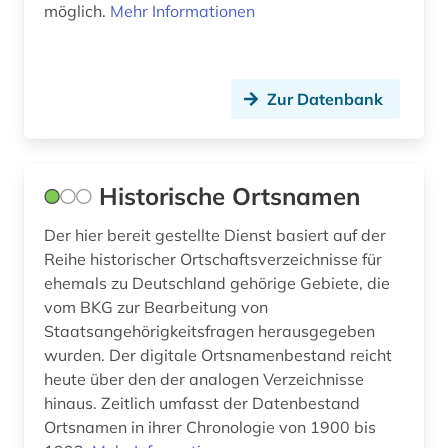
möglich.
Mehr Informationen
baustoff (1)
baustoffe (1)
Zur Datenbank
baustoffkunde (1)
bautechnik (5)
bauteile (2)
Historische Ortsnamen
bauvergabe (2)
Der hier bereit gestellte Dienst basiert auf der
Reihe historischer Ortschaftsverzeichnisse für
bauvertrag (1)
ehemals zu Deutschland gehörige Gebiete, die
vom BKG zur Bearbeitung von
bauvorhaben (1)
Staatsangehörigkeitsfragen herausgegeben
bauvorschriften (1)
wurden. Der digitale Ortsnamenbestand reicht
heute über den der analogen Verzeichnisse
bauwerke (1)
hinaus. Zeitlich umfasst der Datenbestand
Ortsnamen in ihrer Chronologie von 1900 bis
bauwesen (3)