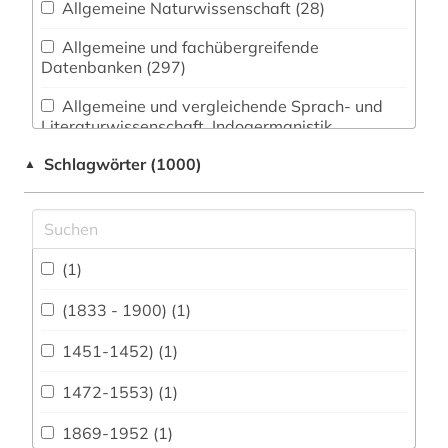
Allgemeine Naturwissenschaft (28)
Allgemeine und fachübergreifende
Datenbanken (297)
Allgemeine und vergleichende Sprach- und
Literaturwissenschaft. Indogermanistik.
Außereuropäische Sprachen und Literaturen (61)
Schlagwörter (1000)
▲
Anglistik. Amerikanistik (6)
Archäologie (21)
Architektur, Bauingenieur- und
(1)
Vermessungswesen (95)
(1833 - 1900) (1)
Biologie, Biotechnologie (62)
1451-1452) (1)
Buch- und Bibliothekswesen,
Informationswissenschaft (54)
1472-1553) (1)
Chemie und Pharmazie (48)
1869-1952 (1)