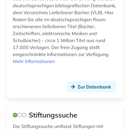
arbeitsmedizin (2)
deutschsprachigen bibliografischen Datenbank,
dem Verzeichnis Lieferbarer Bücher (VLB). Hier
arbeitspsychologie (1)
finden Sie alle im deutschsprachigen Raum
erschienenen lieferbaren Titel (Bücher,
arbeitsrecht (34)
Zeitschriften, elektronische Medien und
Schulbücher) - circa 1 Million Titel aus rund
arbeitsrecht kommentar (1)
17.000 Verlagen. Der freie Zugang stellt
arbeitsschutz (5)
eingeschränkte Informationen zur Verfügung.
Mehr Informationen
arbeitssicherheit (7)
arbeitssicherheitsrecht (1)
Zur Datenbank
arbeitszeiterfassung (1)
arbeitszeugis (1)
architektur (13)
Stiftungssuche
architekturpreis (1)
Die Stiftungssuche umfasst Stiftungen mit