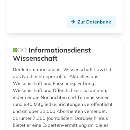
aussenpolitik (1)
aussprache (1)
Zur Datenbank
ausstellung (2)
auswanderung (3)
Informationsdienst
auswärtiger ausschuss des deutschen
Wissenschaft
bundestages (1)
authentizität (1)
Der Informationsdienst Wissenschaft (idw) ist
das Nachrichtenportal für Aktuelles aus
autograph (2)
Wissenschaft und Forschung. Er bringt
Wissenschaft und Öffentlichkeit zusammen,
automation (1)
indem er die Nachrichten und Termine seiner
rund 940 Mitgliedseinrichtungen veröffentlicht
automatische bildverarbeitung (1)
und an über 33.000 Abonnenten versendet,
automatisierung (1)
darunter 7.300 Journalisten. Darüber hinaus
bietet er eine Expertenvermittlung an, die es
automobil (1)