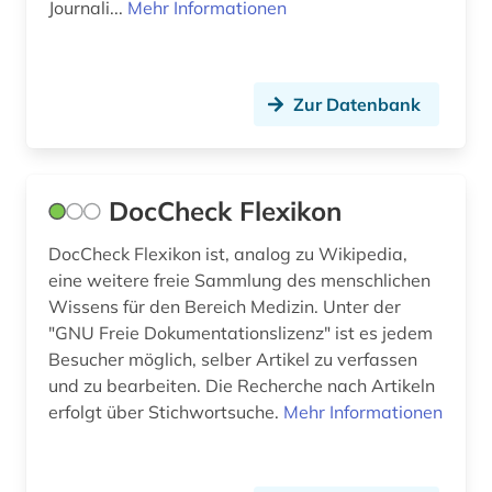
Journali...
Mehr Informationen
autor (4)
außenanlage (1)
Zur Datenbank
außenministerium (1)
außenwirtschaft (1)
DocCheck Flexikon
außenwirtschaftsrecht (1)
DocCheck Flexikon ist, analog zu Wikipedia,
außerschulische bildung (1)
eine weitere freie Sammlung des menschlichen
Wissens für den Bereich Medizin. Unter der
axel oxenstierna (1)
"GNU Freie Dokumentationslizenz" ist es jedem
bachelorarbeit (1)
Besucher möglich, selber Artikel zu verfassen
und zu bearbeiten. Die Recherche nach Artikeln
bad kissingen (1)
erfolgt über Stichwortsuche.
Mehr Informationen
baden (1)
baden (baden) (1)