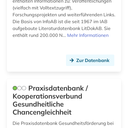
enthalten Informationen zu: Veröffentlichungen
alternativmedizin (1)
Luxemburg (7)
(vielfach mit Volltextzugriff),
altersmedizin (1)
Forschungsprojekten und weiterführenden Links.
Malta (1)
Die Basis von InfoAB ist die seit 1967 im IAB
altertum (1)
aufgebaute Literaturdatenbank LitDokAB. Sie
Mecklenburg-Vorpommern (8)
enthält rund 200.000 N...
Mehr Informationen
altes ägypten (1)
Mittelamerika (1)
altgermanistik (1)
Monaco (1)
althochdeutsch (1)
Zur Datenbank
Montenegro (1)
altlastensanierung (1)
Niederlande (13)
altlastsanierung (1)
Praxisdatenbank /
Niedersachsen (10)
Kooperationsverbund
altsächsisch (1)
Nordamerika (2)
Gesundheitliche
aluminium (2)
Chancengleichheit
Nordrhein-Westfalen (11)
aluminiumlegierung (1)
Die Praxisdatenbank Gesundheitsförderung bei
Norwegen (3)