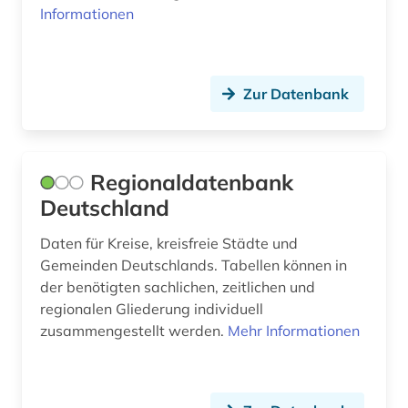
Informationen
belzyze (1)
benchmark (1)
Zur Datenbank
benchmarketing (1)
beratung (2)
Regionaldatenbank
berechnung (1)
Deutschland
bergbau (1)
Daten für Kreise, kreisfreie Städte und
bericht (1)
Gemeinden Deutschlands. Tabellen können in
der benötigten sachlichen, zeitlichen und
berlin (27)
regionalen Gliederung individuell
berlin-kreuzberg (1)
zusammengestellt werden.
Mehr Informationen
berliner mauer (1)
berliner zeitung (1)