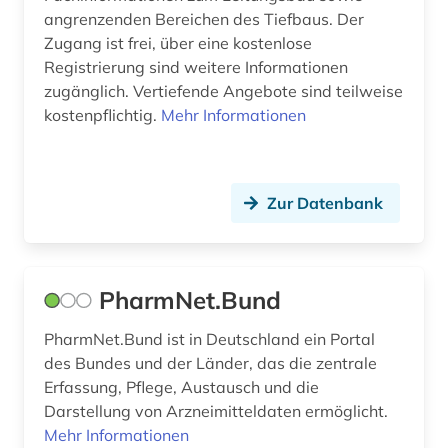
ausbildung (5)
angrenzenden Bereichen des Tiefbaus. Der
Zugang ist frei, über eine kostenlose
ausbildungsberuf (1)
Registrierung sind weitere Informationen
zugänglich. Vertiefende Angebote sind teilweise
ausbildungsförderung (1)
kostenpflichtig.
Mehr Informationen
ausbringung (1)
auschwitz-prozess (2)
Zur Datenbank
auskunftspflicht (1)
ausleihe (1)
PharmNet.Bund
ausländer (1)
ausländerrecht (5)
PharmNet.Bund ist in Deutschland ein Portal
des Bundes und der Länder, das die zentrale
ausländisches kulturgut (1)
Erfassung, Pflege, Austausch und die
Darstellung von Arzneimitteldaten ermöglicht.
ausschreibung (4)
Mehr Informationen