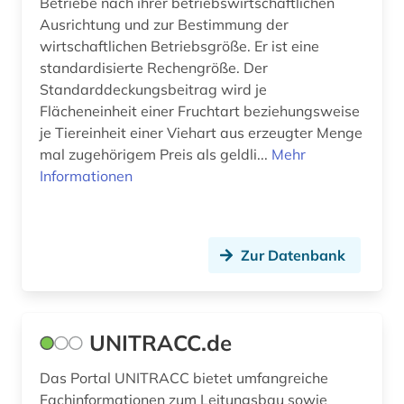
Betriebe nach ihrer betriebswirtschaftlichen
aufgabensammlung (3)
Ausrichtung und zur Bestimmung der
aufklärung (1)
wirtschaftlichen Betriebsgröße. Er ist eine
standardisierte Rechengröße. Der
auflagenhöhe (1)
Standarddeckungsbeitrag wird je
Flächeneinheit einer Fruchtart beziehungsweise
aufmaß (1)
je Tiereinheit einer Viehart aus erzeugter Menge
mal zugehörigem Preis als geldli...
aufsatz (1)
Mehr
Informationen
aufsatzsammlung (1)
augenchirurgie (1)
Zur Datenbank
augenzeugenbericht (1)
august wilhelm iffland (1)
UNITRACC.de
august wilhelm schlegel (1)
ausbau (1)
Das Portal UNITRACC bietet umfangreiche
Fachinformationen zum Leitungsbau sowie