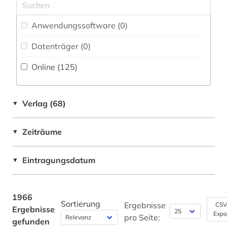
Bayern (21)
Theologie und Religionswissenschaften (56)
agrarrecht (1)
Anwendungssoftware (0
)
Werkstoffwissenschaften und
Belarus (3)
agrarsektor (1)
Fertigungstechnik (46)
Datenträger (0
)
Belgien (8)
agrarwirtschaft (1)
Wirtschaftswissenschaften (246)
Online (125
)
Berlin (12)
Wissenschaftskunde, Forschung, Hochschul-,
agrarwissenschaft (1)
Museumswesen (61)
Bosnien-Herzegowina (2)
ahnen (1)
Verlag (68)
▼
Brandenburg (13)
ahnenforschung (1)
Zeiträume
▼
Bremen (5)
akademie der künste (1)
Bulgarien (1)
Eintragungsdatum
▼
akademie der wissenschaften (1)
China (3)
akdademie der künste (1)
Daenemark (9)
1966
Sortierung
akkreditierung (1)
Ergebnisse
CSV
Ergebnisse
Expo
Deutschland (DDR) (52)
pro Seite:
gefunden
akte (1)