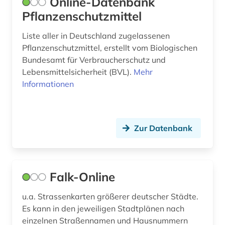
Online-Datenbank
bauhaus (1)
Pflanzenschutzmittel
bauingenieurwesen (5)
Liste aller in Deutschland zugelassenen
Pflanzenschutzmittel, erstellt vom Biologischen
baukosten (3)
Bundesamt für Verbraucherschutz und
baukosten ausschreibung leistung
Lebensmittelsicherheit (BVL).
Mehr
bauvergabe freisportanlage außenanlage
Informationen
grünanlage sportstätte (1)
baukostenermittlung (1)
Zur Datenbank
bauleistung (1)
baumangel (1)
baumart (1)
Falk-Online
baumaschine (2)
u.a. Strassenkarten größerer deutscher Städte.
Es kann in den jeweiligen Stadtplänen nach
baumaßnahme (1)
einzelnen Straßennamen und Hausnummern