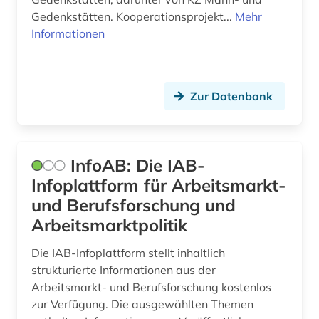
alltagskultur (1)
Island (1)
Gedenkstätten. Kooperationsprojekt...
Mehr
almanach (1)
Informationen
Israel (6)
aloys ludwig (1)
Italien (28)
alpen (1)
Zur Datenbank
Japan (2)
alpenverein südtirol (1)
Jugoslawien (1)
altbestand (1)
InfoAB: Die IAB-
Kanada (4)
alte sorte (1)
Infoplattform für Arbeitsmarkt-
Korea (1)
und Berufsforschung und
altenheim (1)
Kroatien (2)
Arbeitsmarktpolitik
altenmedizin (1)
Lettland (3)
Die IAB-Infoplattform stellt inhaltlich
altenpflege (1)
strukturierte Informationen aus der
Liechtenstein (3)
Arbeitsmarkt- und Berufsforschung kostenlos
alternativbewegung (2)
zur Verfügung. Die ausgewählten Themen
Litauen (4)