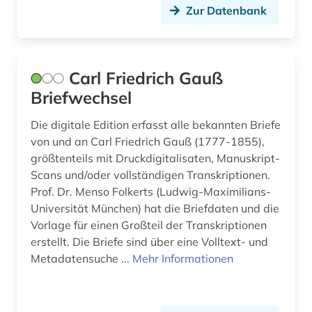
Zur Datenbank
baden-württemberg (12)
badeort (1)
Carl Friedrich Gauß
badische landesbibliothek (1)
Briefwechsel
balkanromanistik (1)
Die digitale Edition erfasst alle bekannten Briefe
baltikum (1)
von und an Carl Friedrich Gauß (1777-1855),
größtenteils mit Druckdigitalisaten, Manuskript-
bank (2)
Scans und/oder vollständigen Transkriptionen.
Prof. Dr. Menso Folkerts (Ludwig-Maximilians-
bank kreditinstitut finanzdienstleistung
Universität München) hat die Briefdaten und die
kreditwirtschaft (1)
Vorlage für einen Großteil der Transkriptionen
bankarchiv (1)
erstellt. Die Briefe sind über eine Volltext- und
Metadatensuche ...
Mehr Informationen
bankenstatistik (1)
bankrecht (1)