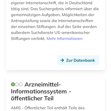
eigener Internetanschrift, die in Deutschland
architekturwettbewerb (1)
tätig sind. Das Suchergebnis informiert über die
gemeinnützigen Aufgaben, Möglichkeiten der
architekturzeichnung (2)
Antragstellung sowie die Internetanschriften
archiv (12)
der einzelnen Stiftungen. Auf der Seite werden
außerdem Suchdienste US-amerikanischer
archiv für kindertexte eva maria kohl (1)
Stiftungen verlinkt.
Mehr Informationen
archivbestand (3)
archäologie (2)
Zur Datenbank
arealtypologie (1)
armeezeitungen (1)
Arzneimittel-
artenschutz (1)
Informationssystem -
artificial life (1)
öffentlicher Teil
arzneibuch (2)
AMIS - Öffentlicher Teil enthält Teile des