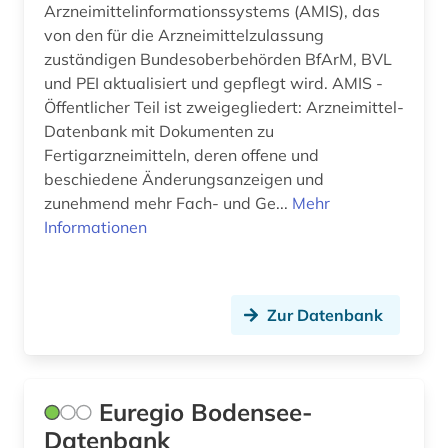
Arzneimittelinformationssystems (AMIS), das
arzneimittel (11)
von den für die Arzneimittelzulassung
zuständigen Bundesoberbehörden BfArM, BVL
arzneimittelrecht (1)
und PEI aktualisiert und gepflegt wird. AMIS -
arzneimittelzulassung (1)
Öffentlicher Teil ist zweigegliedert: Arzneimittel-
Datenbank mit Dokumenten zu
arzt (1)
Fertigarzneimitteln, deren offene und
beschiedene Änderungsanzeigen und
aschaffenburg (1)
zunehmend mehr Fach- und Ge...
Mehr
Informationen
astm methoden (1)
astrologie (1)
astronautik (1)
Zur Datenbank
astronomie (2)
astronomische beobachtung (1)
Euregio Bodensee-
astronomy and astrophysics (1)
Datenbank