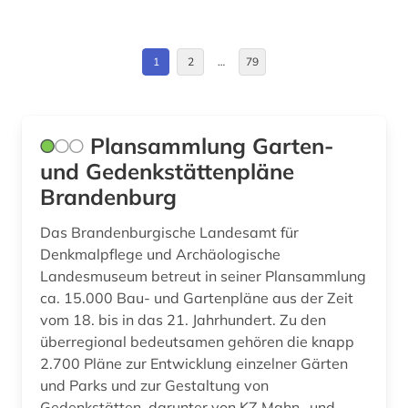
Estland (3)
aktie (2)
Europa (60)
1
2
…
79
aktien (1)
Finnland (6)
aktuelles lexikon (1)
Frankreich (32)
Plansammlung Garten-
albrecht (2)
und Gedenkstättenpläne
Gibraltar (1)
allgemeine geschäftsbedingungen (1)
Brandenburg
Griechenland (3)
allgemeines prozessrecht und zivilprozess (1)
Das Brandenburgische Landesamt für
Griechenland (Altertum) (1)
Denkmalpflege und Archäologische
allmende (1)
Landesmuseum betreut in seiner Plansammlung
Großbritannien (17)
alltag (1)
ca. 15.000 Bau- und Gartenpläne aus der Zeit
Hamburg (9)
vom 18. bis in das 21. Jahrhundert. Zu den
alltagsgegenstand (1)
überregional bedeutsamen gehören die knapp
Hessen (15)
2.700 Pläne zur Entwicklung einzelner Gärten
alltagsgeschichte &lt;fach&gt; (1)
und Parks und zur Gestaltung von
Irland (2)
Gedenkstätten, darunter von KZ Mahn- und