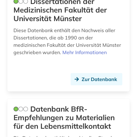
Dissertationen der
anthologie (18)
Medizinischen Fakultät der
Suedamerika (1)
anthropologie (1)
Universität Münster
Suedasien (1)
antike (2)
Diese Datenbank enthält den Nachweis aller
Suedostasien (1)
Dissertationen, die ab 1990 an der
antisemitismus (2)
medizinischen Fakultät der Universität Münster
Suedosteuropa (4)
geschrieben wurden.
Mehr Informationen
antragsschrift (1)
Thueringen (6)
anwaltsverzeichnis (1)
Tschechische Republik (10)
anwendungsbeispiele (1)
Zur Datenbank
Tuerkei (1)
apostolische pönitentiarie (1)
USA (16)
apotheke (1)
Datenbank BfR-
Ukraine (4)
Empfehlungen zu Materialien
arbeit (3)
Ungarn (8)
für den Lebensmittelkontakt
arbeiterbewegung (1)
Vatikanstadt (1)