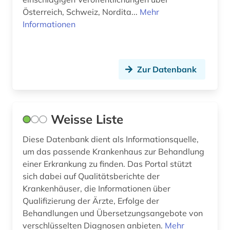
Österreich, Schweiz, Nordita...
Mehr
bedarfsforschung (1)
Informationen
bedeutung (1)
behandlungsvertrag (1)
Zur Datenbank
behindertenpädagogik (1)
behinderung (1)
Weisse Liste
behringwerke (1)
Diese Datenbank dient als Informationsquelle,
behörde (7)
um das passende Krankenhaus zur Behandlung
beihilfe <dienstrecht> (1)
einer Erkrankung zu finden. Das Portal stützt
sich dabei auf Qualitätsberichte der
belastungsversuche (1)
Krankenhäuser, die Informationen über
Qualifizierung der Ärzte, Erfolge der
belgien (2)
Behandlungen und Übersetzungsangebote von
verschlüsselten Diagnosen anbieten.
belletristik (1)
Mehr