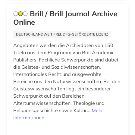
freie plattform (1)
Brill / Brill Journal Archive
freie wohlfahrtspflege (2)
Online
freud (1)
DEUTSCHLANDWEIT FREI, DFG-GEFÖRDERTE LIZENZ
friedensforschung (1)
Angeboten werden die Archivdaten von 150
friedenswissenschaft (1)
Titeln aus dem Programm von Brill Academic
Publishers. Fachliche Schwerpunkte sind dabei
fundstellenverzeichnis (1)
die Geistes- und Sozialwissenschaften,
Internationales Recht und ausgewählte
fusion (1)
Bereiche aus den Naturwissenschaften. Bei den
fusionstechnologie (1)
Geisteswissenschaften liegt ein besonderer
Schwerpunkt auf den Bereichen
führungskraft (1)
Altertumswissenschaften, Theologie und
Religionsgeschichte sowie Kultur...
Mehr
fürsorge (2)
Informationen
galloromanistik (3)