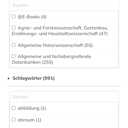
@E-Books (4)
Agrar- und Forstwissenschaft, Gartenbau,
Ernährungs- und Haushaltswissenschaft (47)
Allgemeine Naturwissenschaft (55)
Allgemeine und fachübergreifende
Datenbanken (255)
Allgemeine und vergleichende Sprach- und
Schlagwörter (991)
▲
Literaturwissenschaft. Indogermanistik.
Außereuropäische Sprachen und Literaturen (58)
Anglistik. Amerikanistik (52)
abbildung (1)
Archäologie (31)
Architektur, Bauingenieur- und
abraum (1)
Vermessungswesen (50)