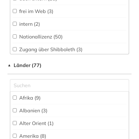
Museumswesen (18)
asien (3)
frei im Web (3)
astrobiologie (1)
intern (2)
astronautik (1)
Nationallizenz (50)
astronomie (5)
Zugang über Shibboleth (3)
astrophysik (3)
FID - Nationallizenz (1)
Länder (77)
▲
asyl (1)
frei verfügbar (294)
atomphysik (1)
Nationallizenz (2)
audio recordings (1)
Afrika (9)
Nationallizenz (45)
audiovisuelle medien (1)
Albanien (3)
Nationallizenz-Login für registrierte
Einzelpersonen (1)
aufklärung (1)
Alter Orient (1)
Nationallizenz-Login für registrierte
aufsatz (4)
Amerika (8)
Einzelpersonen (32)