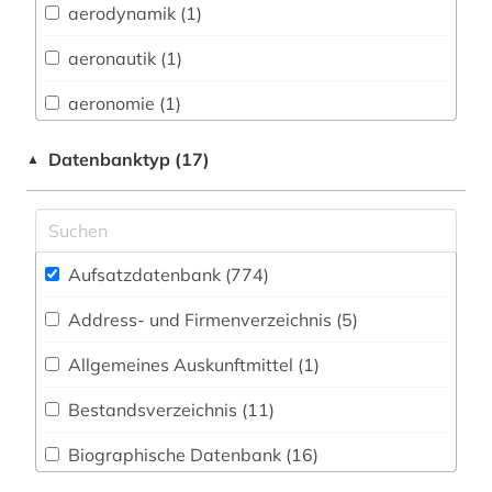
aerodynamik (1)
Baden-Württemberg (0)
aeronautik (1)
Biologie, Biotechnologie (104)
aeronomie (1)
Buch- und Bibliothekswesen,
Informationswissenschaft (25)
afrika (4)
Datenbanktyp (17)
▲
Chemie und Pharmazie (69)
agrarrecht (1)
Elektrotechnik, Elektronik, Nachrichtentechnik
agrarwissenschaft (2)
(31)
Aufsatzdatenbank (774
)
agrarwissenschaften (1)
Energietechnik (37)
Address- und Firmenverzeichnis (5
)
alexander von humboldt (1)
Ethnologie (37)
Allgemeines Auskunftmittel (1
)
allgemeine medizinische datenbank (1)
Externer Zugriff (77)
Bestandsverzeichnis (11
)
alte geschichte (1)
Geographie (50)
Biographische Datenbank (16
)
altenpflege (2)
Geowissenschaften (46)