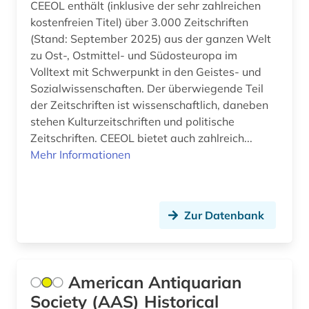
CEEOL enthält (inklusive der sehr zahlreichen
kostenfreien Titel) über 3.000 Zeitschriften
baurecht (3)
Hessen (1)
(Stand: September 2025) aus der ganzen Welt
bauschaden (1)
Irland (1)
zu Ost-, Ostmittel- und Südosteuropa im
Volltext mit Schwerpunkt in den Geistes- und
baustoff (2)
Israel (3)
Sozialwissenschaften. Der überwiegende Teil
der Zeitschriften ist wissenschaftlich, daneben
bautechnik (3)
Italien (6)
stehen Kulturzeitschriften und politische
bauteil (1)
Zeitschriften. CEEOL bietet auch zahlreich...
Japan (2)
Mehr Informationen
bauwerk (1)
Jugoslawien (4)
bauwesen (2)
Kanada (3)
Zur Datenbank
bauwirtschaft (1)
Korea (1)
beherbergungsgewerbe tourismus
Kroatien (6)
volkswirtschaft tourismus gaststättengewerbe
hotelgewerbe kulturkontakt reisen tourismus (1)
American Antiquarian
Lettland (4)
Society (AAS) Historical
belgien (1)
Litauen (4)