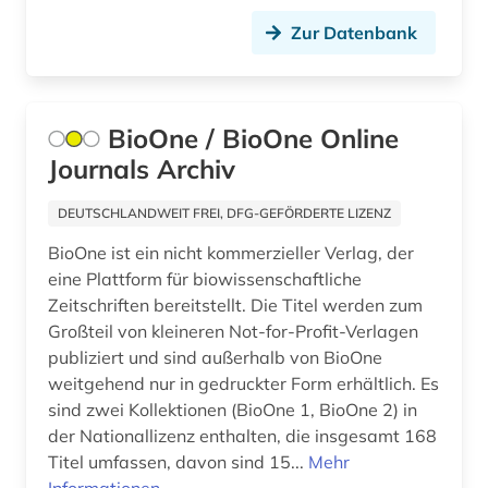
garten (1)
Zur Datenbank
gartenbau (2)
gartenbaukunst (1)
BioOne / BioOne Online
gartenkultur (1)
Journals Archiv
gartenkunst (1)
DEUTSCHLANDWEIT FREI, DFG-GEFÖRDERTE LIZENZ
gebrauchsmuster (1)
BioOne ist ein nicht kommerzieller Verlag, der
gebäude (1)
eine Plattform für biowissenschaftliche
Zeitschriften bereitstellt. Die Titel werden zum
gebäudeanalyse (1)
Großteil von kleineren Not-for-Profit-Verlagen
publiziert und sind außerhalb von BioOne
gebäudekunde (1)
weitgehend nur in gedruckter Form erhältlich. Es
gebäudelehre (1)
sind zwei Kollektionen (BioOne 1, BioOne 2) in
der Nationallizenz enthalten, die insgesamt 168
gefühl (1)
Titel umfassen, davon sind 15...
Mehr