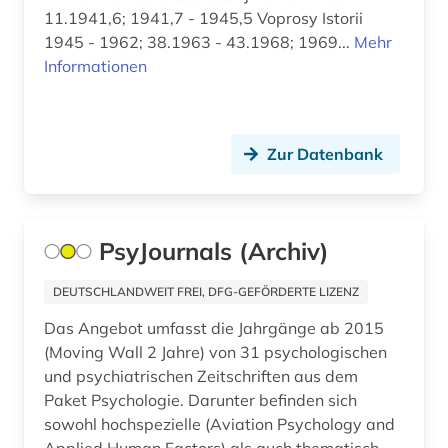
estnisch (1)
11.1941,6; 1941,7 - 1945,5 Voprosy Istorii
1945 - 1962; 38.1963 - 43.1968; 1969...
Mehr
eth zürich (1)
Informationen
ethnologie (2)
eu recht (1)
Zur Datenbank
europa (4)
europarecht (3)
PsyJournals (Archiv)
europäische union (2)
DEUTSCHLANDWEIT FREI, DFG-GEFÖRDERTE LIZENZ
evaluation (1)
Das Angebot umfasst die Jahrgänge ab 2015
evangelische theologie (1)
(Moving Wall 2 Jahre) von 31 psychologischen
und psychiatrischen Zeitschriften aus dem
evangelischer pressedienst (1)
Paket Psychologie. Darunter befinden sich
evidenz (1)
sowohl hochspezielle (Aviation Psychology and