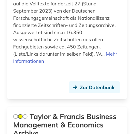
auf die Volltexte für derzeit 27 (Stand
fernsehen (2)
September 2023) von der Deutschen
fertigungstechnik (1)
Forschungsgemeinschaft als Nationallizenz
finanzierte Zeitschriften- und Zeitungsarchive.
festkörperchemie (1)
Ausgewertet sind circa 16.350
wissenschaftliche Zeitschriften aus allen
festschrift (1)
Fachgebieten sowie ca. 450 Zeitungen.
fid benelux (1)
(Liste/Links darunter im selben Feld). W...
Mehr
Informationen
fid biodiversitätsforschung (1)
fid erziehungswissenschaft und
bildungsforschung (1)
Zur Datenbank
fid geschichtswissenschaft (1)
fid jüdische studien (1)
Taylor & Francis Business
fid musikwissenschaft (2)
Management & Economics
Archive
fid nordeuropa (3)