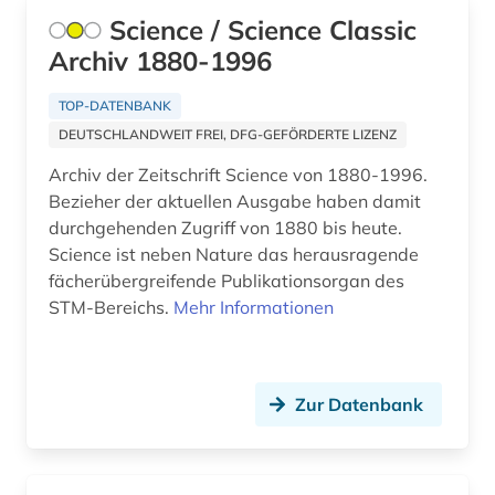
Science / Science Classic
flora (2)
Archiv 1880-1996
flugtechnik (1)
TOP-DATENBANK
fluidik (1)
DEUTSCHLANDWEIT FREI, DFG-GEFÖRDERTE LIZENZ
Archiv der Zeitschrift Science von 1880-1996.
formulare (1)
Bezieher der aktuellen Ausgabe haben damit
forschung (9)
durchgehenden Zugriff von 1880 bis heute.
Science ist neben Nature das herausragende
forschung / außeruniversitäre forschung (1)
fächerübergreifende Publikationsorgan des
STM-Bereichs.
Mehr Informationen
forschungsdaten (2)
forschungsergebnis (1)
forschungsprojekt (1)
Zur Datenbank
forschungsstrategie (1)