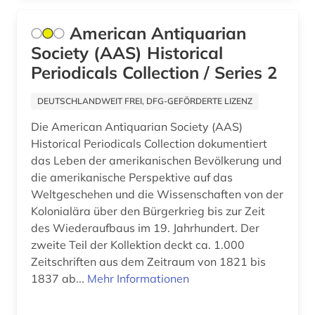
Osmanisches Reich (1)
betriebswirtschaftslehre (6)
American Antiquarian
Ostasien (1)
Society (AAS) Historical
bevölkerung (1)
Osteuropa (10)
Periodicals Collection / Series 2
bhutan (1)
Ostmitteleuropa (6)
DEUTSCHLANDWEIT FREI, DFG-GEFÖRDERTE LIZENZ
bibel. deuteronomium (1)
Palaestina (1)
Die American Antiquarian Society (AAS)
bibelwissenschaft (1)
Historical Periodicals Collection dokumentiert
Polen (8)
das Leben der amerikanischen Bevölkerung und
bibliografie (95)
Portugal (2)
die amerikanische Perspektive auf das
Weltgeschehen und die Wissenschaften von der
bibliografie 1896-1944 (1)
Rheinland-Pfalz (1)
Kolonialära über den Bürgerkrieg bis zur Zeit
bibliografin (1)
des Wiederaufbaus im 19. Jahrhundert. Der
Roemisches Reich (1)
zweite Teil der Kollektion deckt ca. 1.000
bibliographie (51)
Rumänien (3)
Zeitschriften aus dem Zeitraum von 1821 bis
1837 ab...
Mehr Informationen
bibliometrie (3)
Russland, Sowjetunion (13)
bibliothek (1)