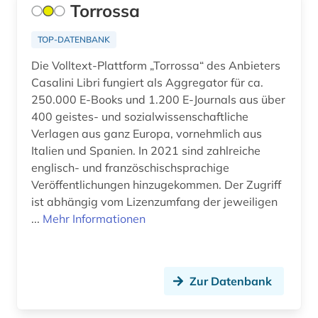
forschungstrends (1)
Torrossa
forstwirtschaft (1)
TOP-DATENBANK
fossilien (1)
Die Volltext-Plattform „Torrossa“ des Anbieters
Casalini Libri fungiert als Aggregator für ca.
foto (1)
250.000 E-Books und 1.200 E-Journals aus über
400 geistes- und sozialwissenschaftliche
fotografie (1)
Verlagen aus ganz Europa, vornehmlich aus
frankreich (10)
Italien und Spanien. In 2021 sind zahlreiche
englisch- und französchischsprachige
französisch (1)
Veröffentlichungen hinzugekommen. Der Zugriff
ist abhängig vom Lizenzumfang der jeweiligen
frau (1)
...
Mehr Informationen
frauenbild (1)
frauenforschung (1)
Zur Datenbank
frauenrecht (1)