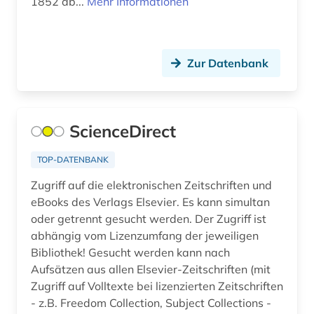
1852 ab...
Mehr Informationen
empirische kulturwissenschaft (1)
energiebewusstes bauen (1)
energieeffizienz (1)
Zur Datenbank
energieerzeugung (1)
energiemanagement (1)
ScienceDirect
energiewirtschaft (1)
TOP-DATENBANK
englisch (2)
Zugriff auf die elektronischen Zeitschriften und
eBooks des Verlags Elsevier. Es kann simultan
entomologie (1)
oder getrennt gesucht werden. Der Zugriff ist
entwicklung (1)
abhängig vom Lizenzumfang der jeweiligen
Bibliothek! Gesucht werden kann nach
entwicklungen (1)
Aufsätzen aus allen Elsevier-Zeitschriften (mit
Zugriff auf Volltexte bei lizenzierten Zeitschriften
entwicklungspolitik (1)
- z.B. Freedom Collection, Subject Collections -