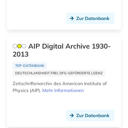
datensammlung (2)
datenvisualisierung (1)
Zur Datenbank
dekorative kunst (1)
dendi (1)
AIP Digital Archive 1930-
denkmalpflege (2)
2013
design (6)
TOP-DATENBANK
DEUTSCHLANDWEIT FREI, DFG-GEFÖRDERTE LIZENZ
deutsch (1)
Zeitschriftenarchiv des American Institute of
deutsche philologie (1)
Physics (AIP).
Mehr Informationen
deutsches sprachgebiet (1)
deutschland (14)
Zur Datenbank
deutschland &lt;ddr, motiv&gt; (1)