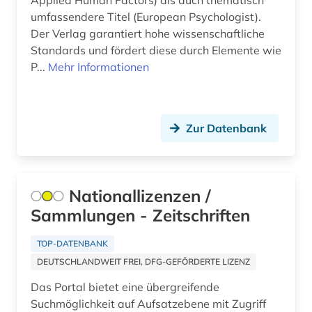
Applied Human Factors) als auch thematisch
evolutionsökologie mariner fische (1)
umfassendere Titel (European Psychologist).
Der Verlag garantiert hohe wissenschaftliche
exil (1)
Standards und fördert diese durch Elemente wie
f&amp;e (1)
P...
Mehr Informationen
fachdidaktik (6)
fachinformation (1)
Zur Datenbank
fallstudie (1)
familie (1)
Nationallizenzen /
familienrecht (1)
Sammlungen - Zeitschriften
familiensoziologie (2)
TOP-DATENBANK
DEUTSCHLANDWEIT FREI, DFG-GEFÖRDERTE LIZENZ
familiäre gewalt (1)
Das Portal bietet eine übergreifende
fernerkundung (2)
Suchmöglichkeit auf Aufsatzebene mit Zugriff