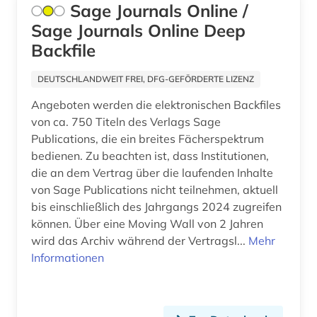
Sage Journals Online /
document supply centre (1)
Sage Journals Online Deep
doi (1)
Backfile
dokumentenserver (5)
DEUTSCHLANDWEIT FREI, DFG-GEFÖRDERTE LIZENZ
dokumentlieferung (1)
Angeboten werden die elektronischen Backfiles
von ca. 750 Titeln des Verlags Sage
drehflügelflugzeug (1)
Publications, die ein breites Fächerspektrum
bedienen. Zu beachten ist, dass Institutionen,
drittes reich (1)
die an dem Vertrag über die laufenden Inhalte
drogenmissbrauch (1)
von Sage Publications nicht teilnehmen, aktuell
bis einschließlich des Jahrgangs 2024 zugreifen
dynamik des ozeanbodens (1)
können. Über eine Moving Wall von 2 Jahren
wird das Archiv während der Vertragsl...
Mehr
dänemark (2)
Informationen
dänisch-hallesche mission in tranquebar (1)
earnings calls transkripte (1)