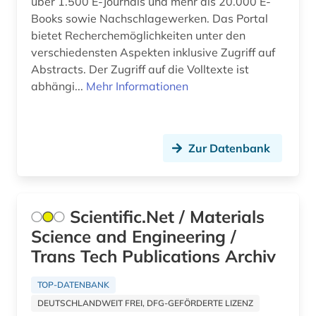
über 1.500 E-Journals und mehr als 20.000 E-
burkina faso (1)
Books sowie Nachschlagewerken. Das Portal
byzantinistik (1)
bietet Recherchemöglichkeiten unter den
verschiedensten Aspekten inklusive Zugriff auf
bühnentechnik (1)
Abstracts. Der Zugriff auf die Volltexte ist
abhängi...
Mehr Informationen
bürgerliches recht (1)
cad (1)
Zur Datenbank
caritas (2)
chemie (68)
chemische ozeanographie (1)
Scientific.Net / Materials
Science and Engineering /
chemische reaktion (1)
Trans Tech Publications Archiv
chemische verbindungen (1)
TOP-DATENBANK
china (8)
DEUTSCHLANDWEIT FREI, DFG-GEFÖRDERTE LIZENZ