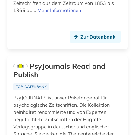
biochemie (1)
Suedosteuropa (7)
Zeitschriften aus dem Zeitraum von 1853 bis
1865 ab...
Mehr Informationen
biografie (5)
Thueringen (1)
biographie (1)
Tschechische Republik (5)
Zur Datenbank
bioinformatik (1)
Tuerkei (3)
biologie (28)
USA (7)
biologische ozeanographie (1)
Ukraine (4)
PsyJournals Read and
Publish
biomedizin (1)
Ungarn (6)
biomedizinische technik (1)
TOP-DATENBANK
Zypern (1)
PsyJOURNALS ist unser Paketangebot für
bioshäre (1)
psychologische Zeitschriften. Die Kollektion
biotechnologie (2)
beinhaltet renommierte und von Experten
begutachtete Zeitschriften der Hogrefe
biowissenschaften (10)
Verlagsgruppe in deutscher und englischer
Sprache. Sie decken die Themenbereiche der