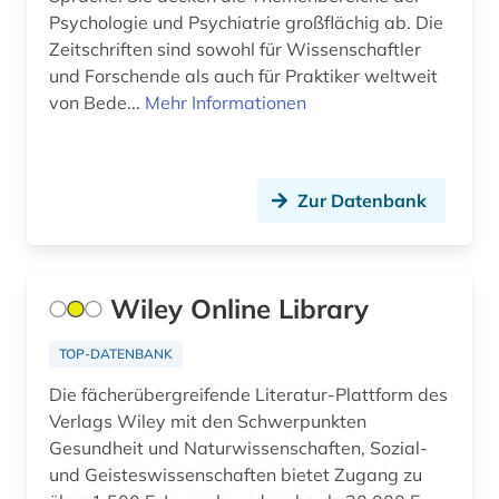
bodenkunde (2)
Psychologie und Psychiatrie großflächig ab. Die
Zeitschriften sind sowohl für Wissenschaftler
botanik (8)
und Forschende als auch für Praktiker weltweit
branchenberichte (2)
von Bede...
Mehr Informationen
brandenburg (1)
brauereiwesen (1)
Zur Datenbank
bremen (1)
brief (2)
Wiley Online Library
british library (1)
TOP-DATENBANK
buchführung (2)
Die fächerübergreifende Literatur-Plattform des
buddhismus (1)
Verlags Wiley mit den Schwerpunkten
Gesundheit und Naturwissenschaften, Sozial-
building information modeling (1)
und Geisteswissenschaften bietet Zugang zu