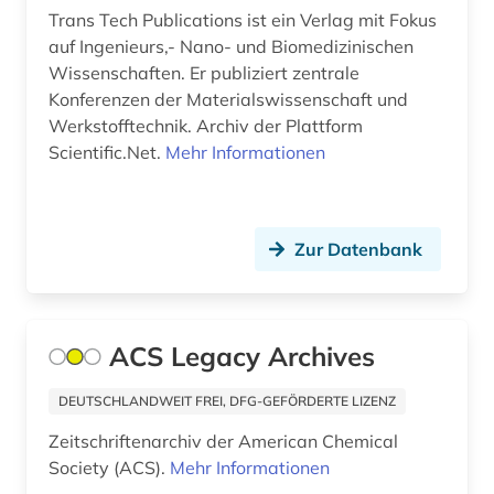
christentum (1)
Trans Tech Publications ist ein Verlag mit Fokus
auf Ingenieurs,- Nano- und Biomedizinischen
computerwissenschaft (1)
Wissenschaften. Er publiziert zentrale
Konferenzen der Materialswissenschaft und
containerschiff (1)
Werkstofftechnik. Archiv der Plattform
corona (3)
Scientific.Net.
Mehr Informationen
corporate social responsibility (1)
cytologie (1)
Zur Datenbank
côte divoire (1)
dante alighieri (1)
ACS Legacy Archives
data mining (1)
DEUTSCHLANDWEIT FREI, DFG-GEFÖRDERTE LIZENZ
daten (1)
Zeitschriftenarchiv der American Chemical
datenanalyse (1)
Society (ACS).
Mehr Informationen