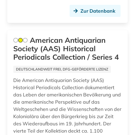
Sachsen (2)
Zur Datenbank
bibliothekswesen (2)
Sachsen-Anhalt (1)
bibliothekswissenschaft (1)
Schleswig-Holstein (1)
bilanz (3)
American Antiquarian
Schweiz (4)
Society (AAS) Historical
bilanzrecht (2)
Serbien (6)
Periodicals Collection / Series 4
bildgebendes verfahren (1)
Skandinavien (2)
DEUTSCHLANDWEIT FREI, DFG-GEFÖRDERTE LIZENZ
bildung (4)
Slowakei (6)
Die American Antiquarian Society (AAS)
bildungspolitik (1)
Historical Periodicals Collection dokumentiert
Slowenien (4)
das Leben der amerikanischen Bevölkerung und
bildungswesen (1)
Spanien (7)
die amerikanische Perspektive auf das
Weltgeschehen und die Wissenschaften von der
bildverarbeitung (1)
Suedamerika (7)
Kolonialära über den Bürgerkrieg bis zur Zeit
bio- und geophysik (1)
des Wiederaufbaus im 19. Jahrhundert. Der
Suedostasien (4)
vierte Teil der Kollektion deckt ca. 1.100