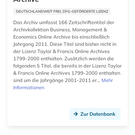
fid ost-, ostmittel- und südosteuropa (1)
DEUTSCHLANDWEIT FREI, DFG-GEFÖRDERTE LIZENZ
Das Archiv umfasst 166 Zeitschriftentitel der
fid slawistik (1)
Archivkollektion Business, Management &
film (4)
Economics Online Archive bis einschließlich
Jahrgang 2011. Diese Titel sind bisher nicht in
filmwissenschaft (1)
der Lizenz Taylor & Francis Online Archives
1799-2000 enthalten. Zusätzlich werden die
finanzwesen (1)
folgenden 5 Titel, die bereits in der Lizenz Taylor
finanzwissenschaft (1)
& Francis Online Archives 1799-2000 enthalten
sind um die Jahrgänge 2001-2011 er...
Mehr
finnland (1)
Informationen
firmen (1)
firmenbuch (1)
Zur Datenbank
fischerei (1)
fischereiwirtschaft (1)