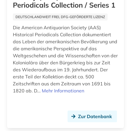
Periodicals Collection / Series 1
benelux (1)
Makedonien (4)
DEUTSCHLANDWEIT FREI, DFG-GEFÖRDERTE LIZENZ
benin (1)
Mecklenburg-Vorpommern (1)
Die American Antiquarian Society (AAS)
bergbau (3)
Historical Periodicals Collection dokumentiert
Mittelamerika (5)
das Leben der amerikanischen Bevölkerung und
bergbaunachfolgelandschaft (1)
Moldawien (4)
die amerikanische Perspektive auf das
Weltgeschehen und die Wissenschaften von der
bergwerk (1)
Montenegro (4)
Kolonialära über den Bürgerkrieg bis zur Zeit
des Wiederaufbaus im 19. Jahrhundert. Der
berichterstattung (1)
Niederlande (2)
erste Teil der Kollektion deckt ca. 500
berufsbildung (1)
Zeitschriften aus dem Zeitraum von 1691 bis
Niedersachsen (1)
1820 ab. D...
Mehr Informationen
berufsrecht (1)
Nordrhein-Westfalen (1)
betriebsschutz (1)
Norwegen (2)
Zur Datenbank
betriebswirtschaft (3)
Oesterreich (7)
betriebswirtschaftliche steuerlehre (1)