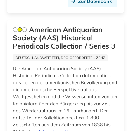
Zur Datenbank
einzelhandel (1)
elektrochemie (1)
American Antiquarian
elektronik (2)
Society (AAS) Historical
elektronische medien (1)
Periodicals Collection / Series 3
elektronische zeitschrift (70)
DEUTSCHLANDWEIT FREI, DFG-GEFÖRDERTE LIZENZ
elektronische zeitschrift zeitschriftenaufsatz
Die American Antiquarian Society (AAS)
(1)
Historical Periodicals Collection dokumentiert
das Leben der amerikanischen Bevölkerung und
elektronisches buch (18)
die amerikanische Perspektive auf das
elektronisches publizieren (2)
Weltgeschehen und die Wissenschaften von der
Kolonialära über den Bürgerkrieg bis zur Zeit
elektrooptik (1)
des Wiederaufbaus im 19. Jahrhundert. Der
dritte Teil der Kollektion deckt ca. 1.800
elektrotechnik (6)
Zeitschriften aus dem Zeitraum von 1838 bis