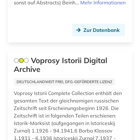
enzyklopädie (1)
sonst auf Abstracts) Beinh...
Mehr Informationen
erbrecht (1)
erde (1)
Zur Datenbank
erdwissenschaften (1)
erneuerbare energien (2)
Voprosy Istorii Digital
ertragsteuerrecht (1)
Archive
erziehung (6)
DEUTSCHLANDWEIT FREI, DFG-GEFÖRDERTE LIZENZ
erziehungsiwssenschaft (1)
Voprosy Istorii Complete Collection enthält den
gesamten Text der gleichnamigen russischen
erziehungswissenschaft (1)
Zeitschrift seit Erscheinungsbeginn 1926. Die
Zeitschrift ist in folgenden Teilen erschienen:
essay (1)
Istorik-Marksist (aufgegangen in Istoriceskij
estland (4)
Zurnal) 1.1926 - 94.1941,6 Borba Klassov
1.1931 - 6.1936 Istoriceskij Zurnal 7.1937 -