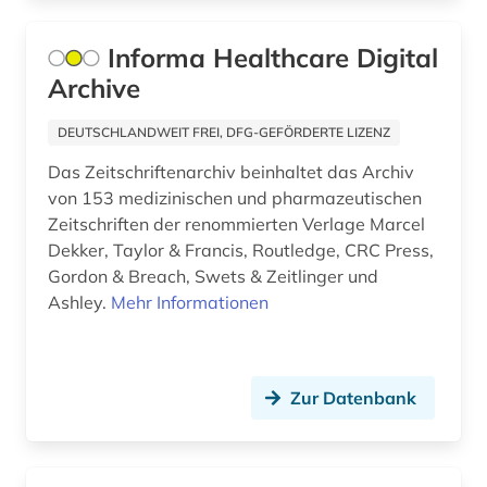
deutschland (ddr) (1)
Informa Healthcare Digital
deutschland recht (1)
Archive
die @linke (1)
DEUTSCHLANDWEIT FREI, DFG-GEFÖRDERTE LIZENZ
dienstrecht (1)
Das Zeitschriftenarchiv beinhaltet das Archiv
digital database (1)
von 153 medizinischen und pharmazeutischen
Zeitschriften der renommierten Verlage Marcel
digital object identifier (1)
Dekker, Taylor & Francis, Routledge, CRC Press,
Gordon & Breach, Swets & Zeitlinger und
digitale zeitschrift (1)
Ashley.
Mehr Informationen
digitalisierung (1)
disability studies (1)
Zur Datenbank
discovery service (1)
dissertation (4)