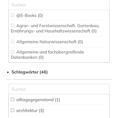
@E-Books (0)
Agrar- und Forstwissenschaft, Gartenbau,
Ernährungs- und Haushaltswissenschaft (0)
Allgemeine Naturwissenschaft (0)
Allgemeine und fachübergreifende
Datenbanken (0)
Allgemeine und vergleichende Sprach- und
Schlagwörter (46)
▲
Literaturwissenschaft. Indogermanistik.
Außereuropäische Sprachen und Literaturen (0)
Anglistik. Amerikanistik (0)
Archäologie (2)
alltagsgegenstand (1)
Architektur, Bauingenieur- und
architektur (3)
Vermessungswesen (3)