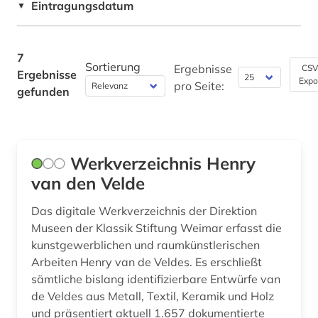
Psychologie (0)
Eintragungsdatum
▼
quelle (1)
Rechtswissenschaft (0)
ray (1)
7
Romanistik (0)
Sortierung
Ergebnisse
CSV
tribologie (1)
Ergebnisse
Expo
pro Seite:
Slavistik (0)
gefunden
velde, henry van de | architekt;
kunsthandwerker; architekt (1)
Soziologie (0)
verkehrstechnik (1)
Sport (0)
Werkverzeichnis Henry
video (1)
Technik (0)
van den Velde
volkskunst (1)
Theologie und Religionswissenschaften (0)
Das digitale Werkverzeichnis der Direktion
Museen der Klassik Stiftung Weimar erfasst die
warenkunde (1)
Werkstoffwissenschaften und
kunstgewerblichen und raumkünstlerischen
Fertigungstechnik (1)
werkstoffkunde (1)
Arbeiten Henry van de Veldes. Es erschließt
Wirtschaftswissenschaften (0)
sämtliche bislang identifizierbare Entwürfe van
zeitgenössische kunst (1)
de Veldes aus Metall, Textil, Keramik und Holz
Wissenschaftskunde, Forschung, Hochschul-,
und präsentiert aktuell 1.657 dokumentierte