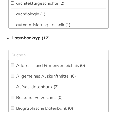
architekturgeschichte (2)
Baden-Württemberg (0)
archäologie (1)
Biologie, Biotechnologie (0)
automatisierungstechnik (1)
Buch- und Bibliothekswesen,
Informationswissenschaft (0)
bibliografie (1)
Datenbanktyp (17)
▲
Chemie und Pharmazie (0)
charles (1)
Elektrotechnik, Elektronik, Nachrichtentechnik
dekorative kunst (1)
(0)
Address- und Firmenverzeichnis (0
)
design (2)
Energietechnik (0)
Allgemeines Auskunftmittel (0
)
deutschland (1)
Ethnologie (0)
Aufsatzdatenbank (2
)
eames (2)
Externer Zugriff (0)
Bestandsverzeichnis (0
)
energietechnik (1)
Geographie (0)
Biographische Datenbank (0
)
entwurf (1)
Geowissenschaften (0)