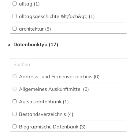
alltag (1)
Baden-Württemberg (0)
alltagsgeschichte &lt;fach&gt; (1)
Biologie, Biotechnologie (0)
architektur (5)
Buch- und Bibliothekswesen,
Informationswissenschaft (2)
archiv (2)
Datenbanktyp (17)
▲
Chemie und Pharmazie (0)
archivalien (1)
Elektrotechnik, Elektronik, Nachrichtentechnik
astronomie (1)
(2)
Address- und Firmenverzeichnis (0
)
astronomische beobachtung (1)
Energietechnik (0)
Allgemeines Auskunftmittel (0
)
auguste rodin (1)
Ethnologie (7)
Aufsatzdatenbank (1
)
avantgarde (1)
Externer Zugriff (0)
Bestandsverzeichnis (4
)
bestand (1)
Geographie (1)
Biographische Datenbank (3
)
betriebswirtschaft (1)
Geowissenschaften (1)