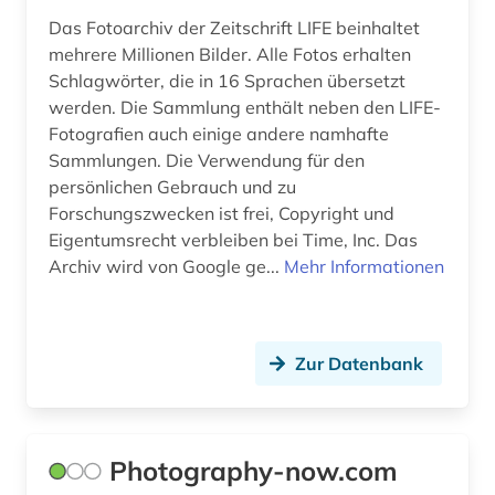
porträtfotografie (1)
Das Fotoarchiv der Zeitschrift LIFE beinhaltet
mehrere Millionen Bilder. Alle Fotos erhalten
poster (1)
Schlagwörter, die in 16 Sprachen übersetzt
werden. Die Sammlung enthält neben den LIFE-
programmierung (2)
Fotografien auch einige andere namhafte
präsentation (1)
Sammlungen. Die Verwendung für den
persönlichen Gebrauch und zu
quelle (2)
Forschungszwecken ist frei, Copyright und
Eigentumsrecht verbleiben bei Time, Inc. Das
raumfahrt (1)
Archiv wird von Google ge...
Mehr Informationen
religion (1)
rheinland (1)
Zur Datenbank
rollenporträt (1)
russland (3)
Photography-now.com
schallaufzeichnung (2)