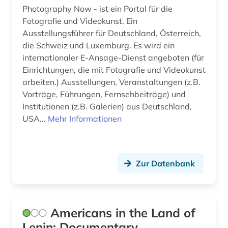
Photography Now - ist ein Portal für die
schauspieler (1)
Fotografie und Videokunst. Ein
schlüsselkompetenz (1)
Ausstellungsführer für Deutschland, Österreich,
die Schweiz und Luxemburg. Es wird ein
schweden (2)
internationaler E-Ansage-Dienst angeboten (für
Einrichtungen, die mit Fotografie und Videokunst
schweiz (1)
arbeiten.) Ausstellungen, Veranstaltungen (z.B.
sezessionskrieg &lt;1861-1865&gt; (1)
Vorträge, Führungen, Fernsehbeiträge) und
Institutionen (z.B. Galerien) aus Deutschland,
skulptur (1)
USA...
Mehr Informationen
slowakei (1)
sowjetunion (2)
Zur Datenbank
sozialgeschichte (1)
stockholm (1)
Americans in the Land of
szenenfoto (1)
Lenin: Documentary