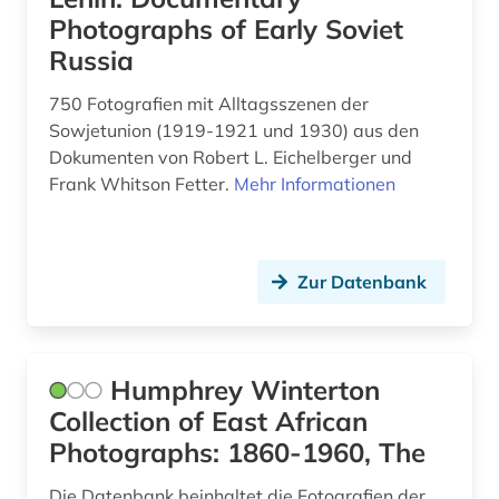
Photographs of Early Soviet
sänger (1)
Russia
tanz (1)
750 Fotografien mit Alltagsszenen der
textilien (5)
Sowjetunion (1919-1921 und 1930) aus den
Dokumenten von Robert L. Eichelberger und
theater (2)
Frank Whitson Fetter.
Mehr Informationen
tänzer (1)
urkunde (1)
Zur Datenbank
usa (2)
vektorgraphik (1)
Humphrey Winterton
video (5)
Collection of East African
video & audio (1)
Photographs: 1860-1960, The
video &amp; audio (1)
Die Datenbank beinhaltet die Fotografien der