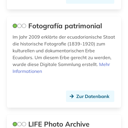
niedersachsen (1)
open educational resources (1)
Fotografía patrimonial
ostafrika (1)
Im Jahr 2009 erklärte der ecuadorianische Staat
osteuropa (1)
die historische Fotografie (1839-1920) zum
kulturellen und dokumentarischen Erbe
paris (1)
Ecuadors. Um diesem Erbe gerecht zu werden,
photographie (2)
wurde diese Digitale Sammlung erstellt.
Mehr
Informationen
plakat (1)
polen (1)
Zur Datenbank
politik (1)
populärkultur (4)
portal (1)
LIFE Photo Archive