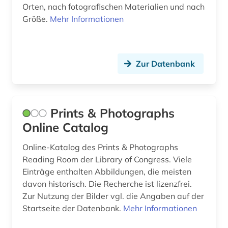
kleidung (5)
Orten, nach fotografischen Materialien und nach
Größe.
Mehr Informationen
kommunismus (1)
kriegsgeschichte (1)
Zur Datenbank
kultur (2)
kulturerbe (3)
kulturwissenschaften (1)
Prints & Photographs
Online Catalog
kunst (7)
Online-Katalog des Prints & Photographs
kunstgeschichte (1)
Reading Room der Library of Congress. Viele
landeskunde (1)
Einträge enthalten Abbildungen, die meisten
davon historisch. Die Recherche ist lizenzfrei.
lehrfilm (1)
Zur Nutzung der Bilder vgl. die Angaben auf der
Startseite der Datenbank.
Mehr Informationen
life (1)