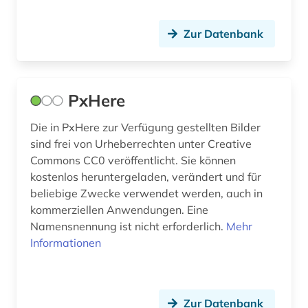
literatur (3)
Zur Datenbank
marketing (5)
medien (1)
medienwissenschaft (1)
PxHere
mode (6)
Die in PxHere zur Verfügung gestellten Bilder
sind frei von Urheberrechten unter Creative
museum für kunst und gewerbe (1)
Commons CC0 veröffentlicht. Sie können
musik (2)
kostenlos heruntergeladen, verändert und für
beliebige Zwecke verwendet werden, auch in
musiker (1)
kommerziellen Anwendungen. Eine
Namensnennung ist nicht erforderlich.
Mehr
münze (1)
Informationen
nasa (1)
neue sachlichkeit (1)
Zur Datenbank