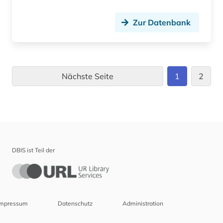
Zur Datenbank
Nächste Seite
1
2
DBIS ist Teil der
Impressum
Datenschutz
Administration