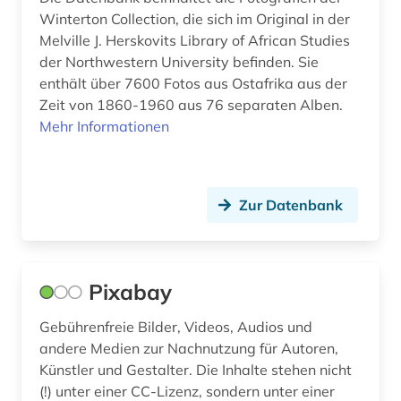
Winterton Collection, die sich im Original in der
webdesign (2)
Melville J. Herskovits Library of African Studies
weltraum (1)
der Northwestern University befinden. Sie
enthält über 7600 Fotos aus Ostafrika aus der
werbung (4)
Zeit von 1860-1960 aus 76 separaten Alben.
Mehr Informationen
wirtschaft (1)
zeichnung (2)
Zur Datenbank
zeitschrift (1)
zeitschriftenaufsatz (1)
österreich (1)
Pixabay
österreichische nationalbibliothek (1)
Gebührenfreie Bilder, Videos, Audios und
andere Medien zur Nachnutzung für Autoren,
Künstler und Gestalter. Die Inhalte stehen nicht
(!) unter einer CC-Lizenz, sondern unter einer