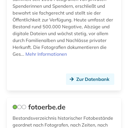
geschichte 1920-1950 (1)
Spenderinnen und Spendern, erschließt und
bewahrt sie fachgerecht und stellt sie der
grafik (3)
Öffentlichkeit zur Verfügung. Heute umfasst der
grafikdesign (4)
Bestand rund 500.000 Negative, Abzüge und
digitale Dateien und wächst stetig, vor allem
graphik (2)
durch Familienalben und Nachlässe privater
Herkunft. Die Fotografien dokumentieren die
hamburg (1)
Ges...
Mehr Informationen
handschrift (2)
industriedesign (1)
Zur Datenbank
it (1)
kalifornien (1)
fotoerbe.de
karte (2)
Bestandsverzeichnis historischer Fotobestände
kirchenarchiv (1)
geordnet nach Fotografen, nach Zeiten, nach