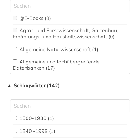
@E-Books (0)
Agrar- und Forstwissenschaft, Gartenbau,
Ernährungs- und Haushaltswissenschaft (0)
Allgemeine Naturwissenschaft (1)
Allgemeine und fachübergreifende
Datenbanken (17)
Allgemeine und vergleichende Sprach- und
Schlagwörter (142)
▲
Literaturwissenschaft. Indogermanistik.
Außereuropäische Sprachen und Literaturen (3)
Anglistik. Amerikanistik (2)
1500-1930 (1)
Archäologie (0)
Architektur, Bauingenieur- und
1840 -1999 (1)
Vermessungswesen (6)