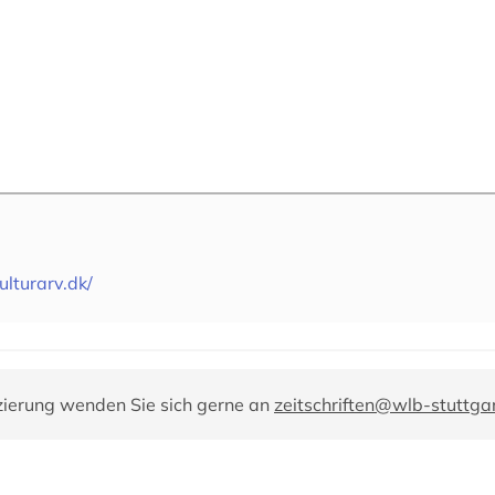
lturarv.dk/
zierung wenden Sie sich gerne an
zeitschriften@wlb-stuttga