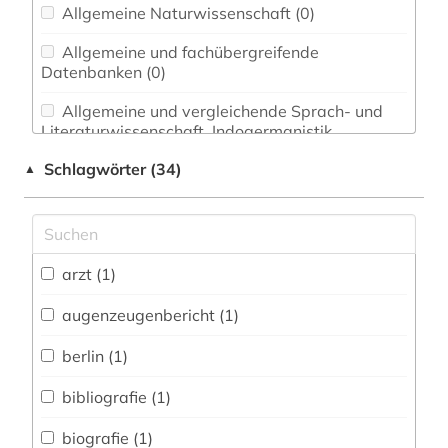
Allgemeine Naturwissenschaft (0)
Allgemeine und fachübergreifende
Datenbanken (0)
Allgemeine und vergleichende Sprach- und
Literaturwissenschaft. Indogermanistik.
Außereuropäische Sprachen und Literaturen (0)
Schlagwörter (34)
▲
Anglistik. Amerikanistik (0)
Archäologie (0)
arzt (1)
Biologie, Biotechnologie (0)
Buch- und Bibliothekswesen,
augenzeugenbericht (1)
Informationswissenschaft (0)
berlin (1)
Chemie und Pharmazie (0)
bibliografie (1)
Energietechnik (0)
biografie (1)